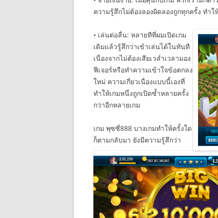
ความรู้สึกไม่ต้องลองผิดลองถูกทุกครั้ง ทำใ
• เล่นต่อลื่น: หลายทีที่ผมเปิดเกม
เดิมแล้วรู้สึกว่าเข้าเล่นได้ในทันที
เนื่องจากไม่ต้องเสียเวล่ำเวลามอง
ฟีเจอร์หรือทำความเข้าใจข้อตกลง
ใหม่ ความเกี่ยวเนื่องแบบนี้เองที่
ทำให้เกมหนึ่งถูกเปิดซ้ำหลายครั้ง
กว่าอีกหลายเกม
เกม พุซซี่888 บางเกมทำให้ครั้งใด
ก็ตามกลับมา ยังมีความรู้สึกว่า