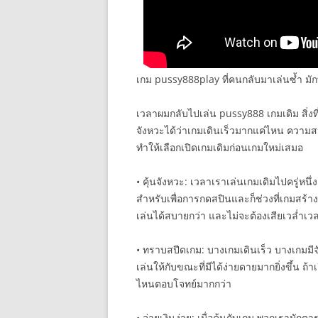
เกม pussy888play ที่คนกลับมาเล่นซ้ำ มัก
เวลาผมกลับไปเล่น pussy888 เกมเดิม สิ่งที่เป
จังหวะได้ว่าเกมเดินเร็วมากแค่ไหน ความสนิ
ทำให้เลือกเปิดเกมเดิมก่อนเกมใหม่เสมอ
• คุ้นจังหวะ: เวลาเราเล่นเกมเดิมไปครู่หน
สำหรับเพื่อการกดสปินและก็ช่วงที่เกมสร้าง
เล่นได้สบายกว่า และไม่จะต้องเสียเวล่ำเว
• ทราบสปีดเกม: บางเกมเดินเร็ว บางเกมมีจ
เล่นให้กับขณะที่มีได้ง่ายดายมากยิ่งขึ้น ถ้าเ
ไหนตอบโจทย์มากกว่า
• จ่ายเงินง่าย: เมื่อคุ้นกับเกม พวกเรามักต