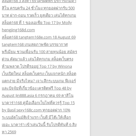
สล็อต168 3 สิงหา 69 เครดิตฟรี บริการเกมคา
สิโน ครบครัน 24 ชั่วโมง ทุกยอดฝากรับ 500
บาท ฝาก-ถอน รวดเร็ว ยูสเดียว เล่นได้ทุกเกม
สล็อต168 ที่ 1 ของเอเชีย Top 17 by Molly
hengjing168d.com
สล็อต168 tangtem168e.com 18 August 69
tangtem168 เกมสดภาพชัด บรรยากาศ
พรีเมียม ชวนเพื่อนรับ 100 สายทุนน้อย สมัคร
ด่วน คัดมาแล้ว เล่นได้ทุกเกม สล็อตเว็บตรง
ห้ามพลาด โปรดีรออยู่ Top 17 by Winona
เว็บเปิดใหม่ สล็อตเว็บตรง เว็บแจกหนัก สล็อต
แตกง่าย มีจริงไหม? เจาะลึกระบบเกม ฟีเจอร์
และปัจจัยที่เกี่ยวข้อง เครดิตฟรี Top 48 by
August Jin888.asia 6 กรกฎาคม 69 คาสิโน
บาคาร่า168 คู่มือเลือกเว็บไพ่ที่ควรรู้ Top 15
by Basil sexy168c.com ทุกยอดฝาก 10%
ระบบอัตโนมัติเจ้าแรก เว็บดี มีโต๊ะให้เลือก
เยอะ บาคาร่า เข้าเล่นวันนี้ รับโปรดีทันที 6 สิง
หา 2569