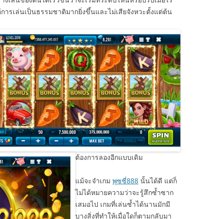
ห้การเล่นเป็นธรรมชาติมากยิ่งขึ้นและไม่เสียจังหวะตั้งแต่ต้น
ต้องการลองอีกแบบเดิม
แม้จะจำเกม
พุซซี่888
นั้นได้ดี แต่ก็
ไม่ได้หมายความว่าจะรู้สึกซ้ำซาก
เสมอไป เกมที่เล่นซ้ำได้นานมักมี
บางสิ่งที่ทำให้เมื่อใดก็ตามกลับมา