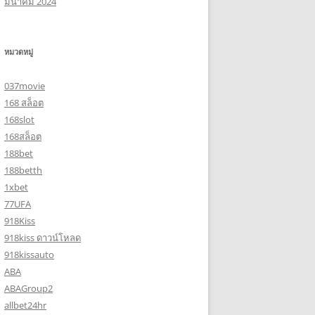
มีนาคม 2024
หมวดหมู่
037movie
168 สล็อต
168slot
168สล็อต
188bet
188betth
1xbet
77UFA
918Kiss
918kiss ดาวน์โหลด
918kissauto
ABA
ABAGroup2
allbet24hr