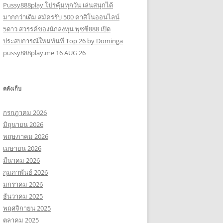
Pussy888play โปรคุ้มทุกวัน เล่นสนุกได้
มากกว่าเดิม สมัครรับ 500 คาสิโนออนไลน์
5ดาว สวรรค์ของนักลงทุน พุซซี่888 เปิด
ประสบการณ์ใหม่ทันที Top 26 by Dominga
pussy888play.me 16 AUG 26
คลังเก็บ
กรกฎาคม 2026
มิถุนายน 2026
พฤษภาคม 2026
เมษายน 2026
มีนาคม 2026
กุมภาพันธ์ 2026
มกราคม 2026
ธันวาคม 2025
พฤศจิกายน 2025
ตุลาคม 2025