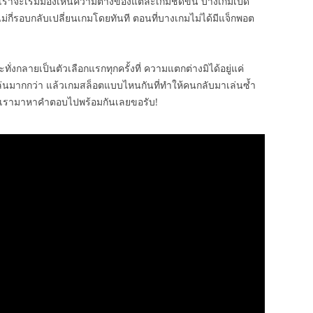
 เราจะเริ่มมองเห็นความต่างของแต่ละเกมชัดขึ้น บางเกมเปิด
ปไม่กี่รอบกลับเปลี่ยนเกมโดยทันที ตอนที่บางเกมไม่ได้มีแจ็กพอต
ะทั่งกลายเป็นตัวเลือกแรกทุกครั้งที่ ความแตกต่างมิได้อยู่แค่
ตอนเล่นมากกว่า แล้วเกมสล็อตแบบไหนกันที่ทำให้คนกลับมาเล่นซ้ำ
็ พวกเรามาหาคำตอบไปพร้อมกันเลยขอรับ!