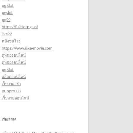
pg slot
pgslot
pg99
https://fullslotpg.us/
live22
หนังชนโรง
https://www.ilike-movie.com
ดูหนังออนไลน์
ดูหนังออนไลน์
pg slot
สล็อตออนไลน์
เว็บบาคาร่า
punpro777
เว็บหวยออนไลน์
เรื่องล่าสุด