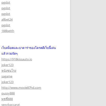
pgslot
pgslot
pgslot
allbet24
pgslot
188betth
เว็บสล็อตและบาคาร่าของโครตดีเว็บนี้เล่น
แล้วรวยจัดๆ
https://918kissauto.io
joker123
หนังชนโรง
sagame
joker123
http://www.movie87hd.com
pussy888
พุซซี่888
sexybaccarat