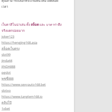
คุณสามารถเลือกที่จะเริ่มต้นใหม่ได้ตลอด
เวลา
เว็บคาสิโนน่าเล่น ทั้ง
สล็อต
และ
บาคาร่า
ตึง
จริงแตกบ่อยมาก
joker123
https://hengjing168.asia
สล็อตเว็บตรง
slot99
jinda44
JINDA888
pgslot
พุซซี่888
https://www.sexyauto168.bet
slotxo
https://www.tangtem168.io
คลิปโป๊
1xbet