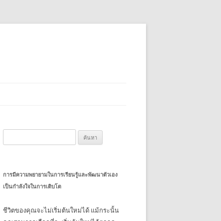
ค้นหา
สำหรับ:
การมีความพยายามในการเรียนรู้และพัฒนาตัวเอง
เป็นกำลังใจในการเติบโต
ชีวิตของคุณจะไม่เริ่มต้นใหม่ได้ แม้กระนั้น