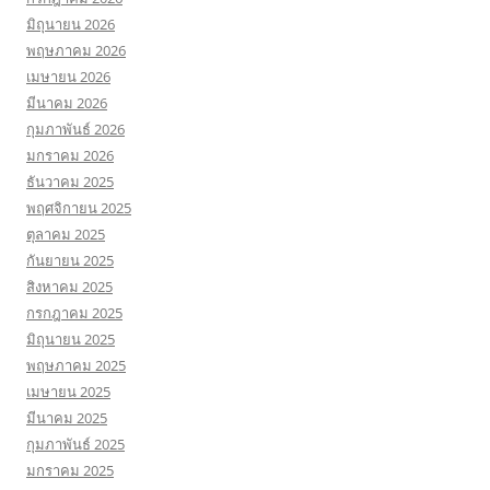
มิถุนายน 2026
พฤษภาคม 2026
เมษายน 2026
มีนาคม 2026
กุมภาพันธ์ 2026
มกราคม 2026
ธันวาคม 2025
พฤศจิกายน 2025
ตุลาคม 2025
กันยายน 2025
สิงหาคม 2025
กรกฎาคม 2025
มิถุนายน 2025
พฤษภาคม 2025
เมษายน 2025
มีนาคม 2025
กุมภาพันธ์ 2025
มกราคม 2025