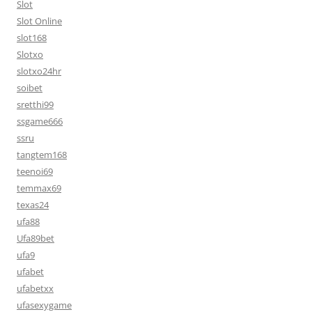
Slot
Slot Online
slot168
Slotxo
slotxo24hr
soibet
sretthi99
ssgame666
ssru
tangtem168
teenoi69
temmax69
texas24
ufa88
Ufa89bet
ufa9
ufabet
ufabetxx
ufasexygame