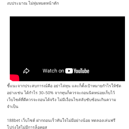
งบประมาณ ไม่ทุ่มหมดหน้าตัก
ชี้แนะจากประสบการณ์คือ อย่าไล่ทุน และก็ตั้งเป้าหมายกำไรให้ชัด
อย่างเช่น ได้กำไร 30–50% จากทุนก็ควรจะถอนนิดหน่อยเก็บไว้
เว็บไซต์ที่ดีควรจะถอนได้จริง ไม่มีเงื่อนไขสลับซับซ้อนเกินความ
จำเป็น
188bet เว็บไซต์ ฝากถอนเร็วทันใจไม่มีอย่างน้อย ทดลองเล่นฟรี
โปร่งใสไม่มีการล็อคยูส