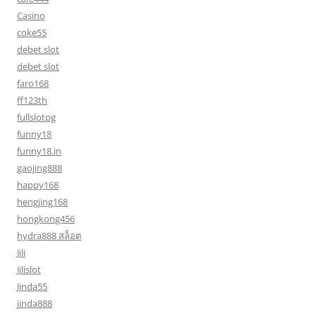
Casino
coke55
debet slot
debet slot
faro168
ff123th
fullslotpg
funny18
funny18.in
gaojing888
happy168
hengjing168
hongkong456
hydra888 สล็อต
Jili
Jilislot
Jinda55
jinda888