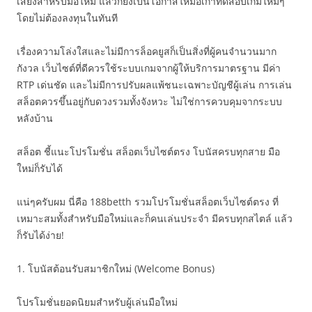
เสี่ยงสำหรับมือใหม่ แล้วก็ยังเป็นโอกาสให้มือเก๋าทดสอบเกมใหม่ๆ
โดยไม่ต้องลงทุนในทันที
เรื่องความโล่งใสและไม่มีการล็อคยูสก็เป็นสิ่งที่ผู้คนจำนวนมาก
กังวล เว็บไซต์ที่ดีควรใช้ระบบเกมจากผู้ให้บริการมาตรฐาน มีค่า
RTP เด่นชัด และไม่มีการปรับผลแพ้ชนะเฉพาะบัญชีผู้เล่น การเล่น
สล็อตควรขึ้นอยู่กับดวงรวมทั้งจังหวะ ไม่ใช่การควบคุมจากระบบ
หลังบ้าน
สล็อต ชี้แนะโปรโมชั่น สล็อตเว็บไซต์ตรง โบนัสครบทุกสาย มือ
ใหม่ก็รับได้
แน่ๆครับผม นี่คือ 188betth รวมโปรโมชั่นสล็อตเว็บไซต์ตรง ที่
เหมาะสมทั้งสำหรับมือใหม่และก็คนเล่นประจำ มีครบทุกสไตล์ แล้ว
ก็รับได้ง่าย!
1. โบนัสต้อนรับสมาชิกใหม่ (Welcome Bonus)
โปรโมชั่นยอดนิยมสำหรับผู้เล่นมือใหม่