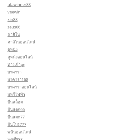
ufawinner88
veewin
xin88
zeus66
คาสิโน
คาสิโนออนไลน์
ดูหนัง
ดูหนังออนไลน์
ทางเข้าpg
บาคาร่า
บาคาร่า168
บาคาร่าออนไลน์
บุหรีไฟฟ้า
ปั่นสล็อต
ปั่นแตก66
ปั่นแตก77
ปั่นโปร777
พนันออนไลน์
พุซซี่888