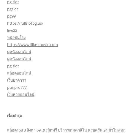
pg slot
pgslot
pg99
https://fullslotpg.us/
live22
หนังชนโรง
https://www.ilike-movie.com
ดูหนังออนไลน์
ดูหนังออนไลน์
pg slot
สล็อตออนไลน์
เว็บบาคาร่า
punpro777
เว็บหวยออนไลน์
เรื่องล่าสุด
สล็อต168 3 สิงหา 69 เครดิตฟรี บริการเกมคาสิโน ครบครัน 24 ชั่วโมง ทุก