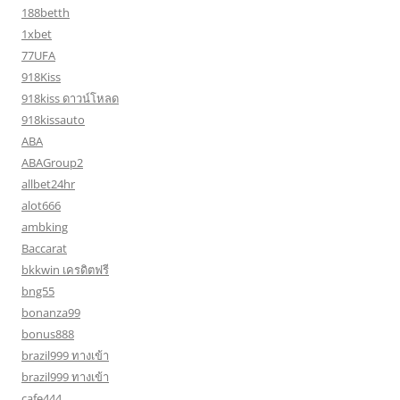
188betth
1xbet
77UFA
918Kiss
918kiss ดาวน์โหลด
918kissauto
ABA
ABAGroup2
allbet24hr
alot666
ambking
Baccarat
bkkwin เครดิตฟรี
bng55
bonanza99
bonus888
brazil999 ทางเข้า
brazil999 ทางเข้า
cafe444