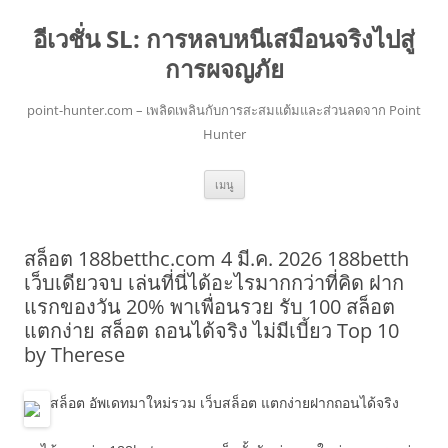
อีเวชั่น SL: การหลบหนีเสมือนจริงไปสู่
การผจญภัย
point-hunter.com – เพลิดเพลินกับการสะสมแต้มและส่วนลดจาก Point
Hunter
ข้าม
เมนู
ไป
ยัง
เนื้อหา
สล็อต 188betthc.com 4 มี.ค. 2026 188betth
เว็บเดียวจบ เล่นที่นี่ได้อะไรมากกว่าที่คิด ฝาก
แรกของวัน 20% พาเพื่อนรวย รับ 100 สล็อต
แตกง่าย สล็อต ถอนได้จริง ไม่มีเบี้ยว Top 10
by Therese
สล็อต อัพเดทมาใหม่รวม เว็บสล็อต แตกง่ายฝากถอนได้จริง