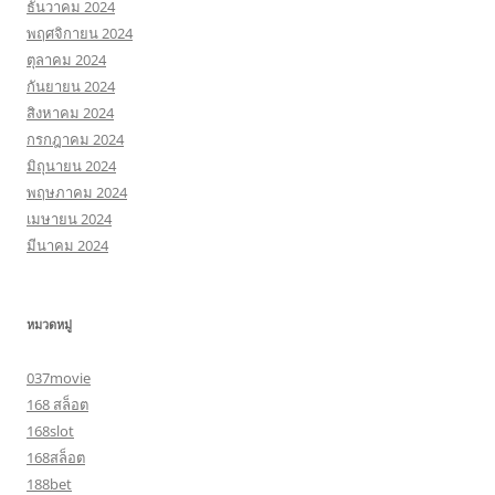
ธันวาคม 2024
พฤศจิกายน 2024
ตุลาคม 2024
กันยายน 2024
สิงหาคม 2024
กรกฎาคม 2024
มิถุนายน 2024
พฤษภาคม 2024
เมษายน 2024
มีนาคม 2024
หมวดหมู่
037movie
168 สล็อต
168slot
168สล็อต
188bet