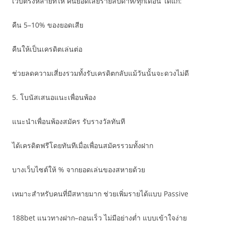
เว็บตรงหลายที่ให้ คืนยอดเสียรายสัปดาห์/ทุกเดือน ได้แก่:
คืน 5–10% ของยอดเสีย
คืนให้เป็นเครดิตเล่นต่อ
ช่วยลดความเสี่ยงรวมทั้งรับเครดิตกลับแม้วันนั้นจะดวงไม่ดี
5. โบนัสเสนอแนะเพื่อนพ้อง
แนะนำเพื่อนพ้องสมัคร รับรางวัลทันที
ได้เครดิตฟรีโดยทันทีเมื่อเพื่อนสมัครรวมทั้งฝาก
บางเว็บไซต์ให้ % จากยอดเล่นของสหายด้วย
เหมาะสำหรับคนที่มีสหายมาก ช่วยเพิ่มรายได้แบบ Passive
188bet แนวทางฝาก–ถอนเร็ว ไม่มีอย่างต่ำ แบบเข้าใจง่าย