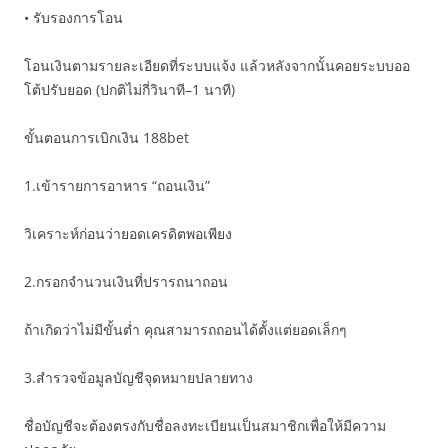
• รับรองการโอน
โอนเงินตามรายละเอียดที่ระบบแจ้ง แล้วหลังจากนั้นคอยระบบออ
โต้ปรับยอด (ปกติไม่กี่วินาที–1 นาที)
ขั้นตอนการเบิกเงิน 188bet
1.เข้ารายการอาหาร “ถอนเงิน”
วิเคราะห์ก่อนว่ายอดเครดิตพอเพียง
2.กรอกจำนวนเงินที่ปรารถนาถอน
ถ้าเกิดว่าไม่มีขั้นต่ำ คุณสามารถถอนได้ตั้งแต่ยอดเล็กๆ
3.สำรวจข้อมูลบัญชีจุดหมายปลายทาง
ชื่อบัญชีจะต้องตรงกับชื่อลงทะเบียนเป็นสมาชิกเพื่อให้มีความ