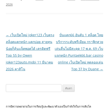
2026
เมนู
←
เว็บเปิดใหม่ joker123 เว็บตรง
ปั่นแตก66 อันดับ 1 สล็อต ไทย
นำทาง
สล็อตแตกหนัก แตกบ่อย สายทุน
บริการระดับพรีเมียม กราฟิกสวย
เรื่อง
น้อยก็ลุ้นแจ็คพอตได้ เครดิตฟรี
เล่นลื่นไม่มีสะดุด 17 พ.ค. 69 เว็บ
Top 55 by Owen
แจกหนัก Puntaek66.bar casino
joker123auto.mobi 11 มีนาคม
online เว็บเปิดใหม่ ทดลองเล่น
2026 คาสิโน
Top 37 by Duane
→
ค้นหา
สำหรับ:
การมีความพยายามในการเรียนรู้และพัฒนาตัวเองเป็นกำลังใจในการเติบโต