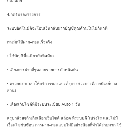
ปลอดภัย
4.กดรับรองรายการ
ระบบอัตโนมัติจะโอนเงินกลับฝากบัญชีคุณด้านในไม่กี่นาที
กลเม็ดให้ฝาก–ถอนเร็วจริง
• ใช้บัญชีชื่อเดียวกับที่สมัคร
• เลี่ยงการฝากถี่ๆหลายรายการตำหนิดกัน
• ตรวจตราเวลาให้บริการของแบงค์ (บางช่วงบางทีอาจดีเลย์บาง
ส่วน)
• เลือกเว็บไซต์ที่มีระบบระเบียบ Auto 1 วัน
สรุปกล้วยๆถ้าเกิดเลือกเว็บไซต์ สล็อต ที่ระบบดี โปร่งใส และไม่มี
เงื่อนไขซับซ้อน การฝาก–ถอนแบบไม่มีอย่างน้อยก็ทำได้ง่ายมาก ใช้