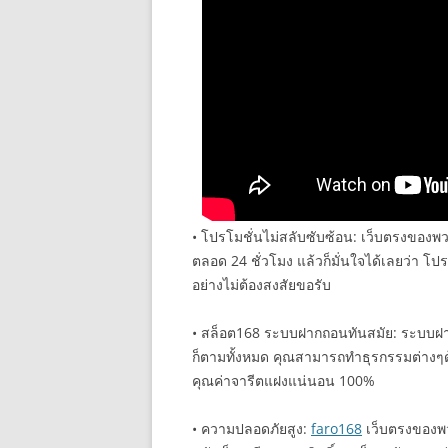
• โปรโมชั่นไม่สลับซับซ้อน: เว็บตรงของพ
ตลอด 24 ชั่วโมง แล้วก็มั่นใจได้เลยว่า โปร
อย่างไม่ต้องสงสัยขอรับ
• สล็อต168 ระบบฝากถอนทันสมัย: ระบบฝ
ก็ตามทั้งหมด คุณสามารถทำธุรกรรมต่างๆด้
คุณค่าจารีตแฝงแน่นอน 100%
• ความปลอดภัยสูง:
faro168
เว็บตรงของพวก