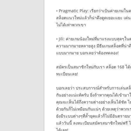
• Pragmatic Play: เรียกว่าเป้นค่ายเกมใ
สล็อตแนวใหม่แล้วก็น่าดึงดูดเยอะแยะ เด่
ไม่ได้เท่าพวกเขา
• Jili: ค่ายเกมน้องใหม่ที่มาแรงแบบสุดๆใน
ความมากมายหลายสูง มีธีมเกมสล็อตที่น่า
แบบมากมาย บอกเลยว่าต้องทดลอง!
สมัครเป็นสมาชิกใหม่กับเรา สล็อต 168 ได้แล้
ทะเบียนเลย!
บอกเลยว่า ประสบการณ์สำหรับการเล่นสล็อ
กันอย่างแน่แท้ครับ ยิ่งถ้าหากคุณได้เข้ามา
คุณจะเห็นได้ถึงความต่างอย่างเห็นได้ชัด ไ
ด้วยกันก็ไม่เหมือนกันแน่ๆ ด้วยเหตุว่าพวกเ
ยังมีระบบต่างๆที่ล้ำยุคแล้วก็ไม่มีอันตรายม
แล้ววันนี้ ลงทะเบียนสมัครสมาชิกใหม่ฟรี
ได้เลย!