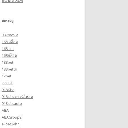
มีนาคม 2024
หมวดหมู่
037movie
168 สล็อต
168slot
168สล็อต
188bet
188betth
1xbet
77UFA
918Kiss
918kiss ดาวน์โหลด
918kissauto
ABA
ABAGroup2
allbet24hr