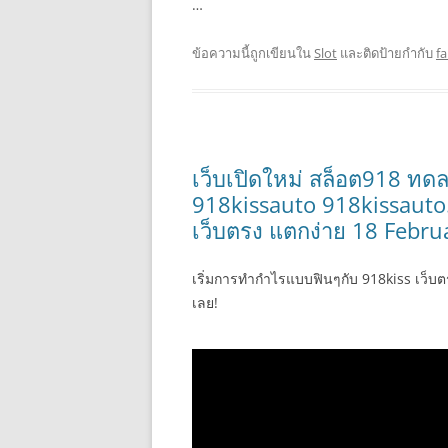
…
ข้อความนี้ถูกเขียนใน
Slot
และติดป้ายกำกับ
f
เว็บเปิดใหม่ สล็อต918 ทด
918kissauto 918kissauto.
เว็บตรง แตกง่าย 18 Febr
เริ่มการทำกำไรแบบฟินๆกับ 918kiss เว็บตรง
เลย!