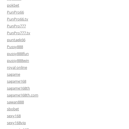
pokbet
PunPro66
PunPro66.tv
PunPro777
PunPro777.tv
puntaek66
Pussy888
pussy888fun
pussy888win
royal online
sagame
sagame168
sagame168th
sagame168th.com
sawan888
sbobet
sexy168
sexy168vip