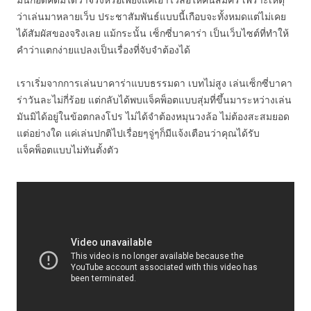
ว่าเล่นมาหลายเว็บ ประชาสัมพันธ์แบบนี้เกือบจะทั้งหมดแต่ไม่เคย
ได้สัมผัสของจริงเลย แม้กระนั้น เซ็กซี่บาคาร่า เป็นเว็บไซต์ที่ทำให้
คำว่าแตกง่ายแปลงเป็นเรื่องที่จับจำต้องได้
เราเริ่มจากการเล่นบาคาร่าแบบธรรมดา เบทไม่สูง เล่นเซ็กซี่บาคา
ร่าวันละไม่กี่ร้อย แต่กลับได้พบแจ็คพ็อตแบบสุ่มที่ขึ้นมาระหว่างเล่น
มันมิได้อยู่ในข้อตกลงโปร ไม่ได้จำต้องหมุนวงล้อ ไม่ต้องสะสมยอด
แต่อย่างใด แค่เล่นปกติไปเรื่อยๆจู่ๆก็มีแจ้งเตือนว่าคุณได้รับ
แจ็คพ็อตแบบไม่ทันตั้งตัว