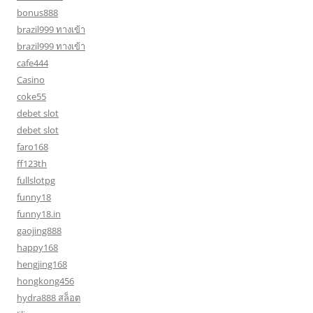
bonus888
brazil999 ทางเข้า
brazil999 ทางเข้า
cafe444
Casino
coke55
debet slot
debet slot
faro168
ff123th
fullslotpg
funny18
funny18.in
gaojing888
happy168
hengjing168
hongkong456
hydra888 สล็อต