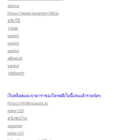
slotxo
https://www.tangtem168.io
คลิปโป๊
1xbet
pgslot
pgslot
pgslot
allbet24
pgslot
188betth
เว็บสล็อตและบาคาร่าของโครตดีเว็บนี้เล่นแล้วรวยจัดๆ
https://918kissauto.io
joker123
หนังชนโรง
sagame
joker123