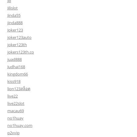
Jili
Jilislot
Jinda55
jinda888
Joker123
joker123auto
joker123th
jokers123th.co
juad888
Judhai168
kingdom66
kiss918
lion123สล็อต
live22
live22slot
macau69
no1huay
no1huay.com
p2vvip