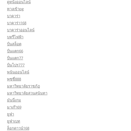
ดูหนังออนไลน์
ทางเข้าpg
บาคาร่า
บาคาร่า168
บาคาร่าออนไลน์
บุหรีไฟฟ้า
ปั่นสล็อต
ปั่นแตก66
ปั่นแตก77
ปั่นโปร777
พนันออนไลน์
พุซซี่888
มหาวิทยาลัยราชภัฏ
มหาวิทยาลัยสวนสุนันทา
มันนี่เกม
มาเก๊า69
ยูฟ่า
ยูฟ่าเบท
ล็อกดาวน์168