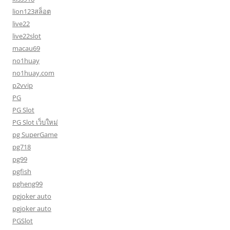
lion123สล็อต
live22
live22slot
macau69
no1huay
no1huay.com
p2vvip
PG
PG Slot
PG Slot เว็บใหม่
pg SuperGame
pg718
pg99
pgfish
pgheng99
pgjoker auto
pgjoker auto
PGSlot