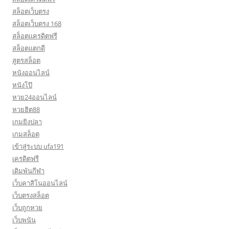
สล็อตเว็บตรง
สล็อตเว็บตรง 168
สล็อตเเครดิตฟรี
สล็อตแตกดี
สูตรสล็อต
หนังออนไลน์
หนังโป๊
หวย24ออนไลน์
หวยฮิต88
เกมยิงปลา
เกมสล็อต
เข้าสู่ระบบ ufa191
เครดิตฟรี
เดิมพันกีฬา
เว็บคาสิโนออนไลน์
เว็บตรงสล็อต
เว็บถูกหวย
เว็บพนัน