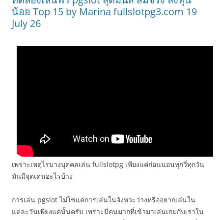
น้อย Top 15 by Marina fullslotpg3.com 19
July 26
เพราะเหตุไรบางบุคคลเล่น fullslotpg เพียงแค่ก่อนนอนทุกวี่ทุกวัน
มันมีจุดเด่นอะไรบ้าง
การเล่น pgslot ไม่ใช่แค่การเล่นในจังหวะว่างหรืออยากเล่นใน
แต่ละวันเพียงแค่นั้นครับ เพราะมีคนมากที่เข้ามาเล่นเกมกับเราใน