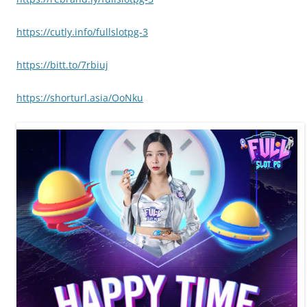
https://cutly.info/fullslotpg-3
https://bitt.to/7rbiuj
https://shorturl.asia/OoNku