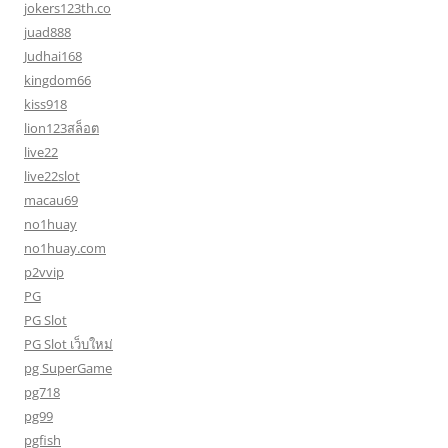
jokers123th.co
juad888
Judhai168
kingdom66
kiss918
lion123สล็อต
live22
live22slot
macau69
no1huay
no1huay.com
p2vvip
PG
PG Slot
PG Slot เว็บใหม่
pg SuperGame
pg718
pg99
pgfish