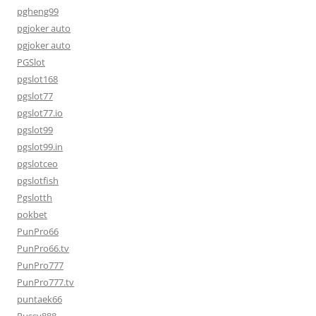
pgheng99
pgjoker auto
pgjoker auto
PGSlot
pgslot168
pgslot77
pgslot77.io
pgslot99
pgslot99.in
pgslotceo
pgslotfish
Pgslotth
pokbet
PunPro66
PunPro66.tv
PunPro777
PunPro777.tv
puntaek66
Pussy888