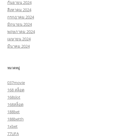
กันยายน 2024
สิงหาคม 2024
กรกฎาคม 2024
มิถุนายน 2024
พฤษภาคม 2024
เมษายน 2024
มีนาคม 2024
หมวดหมู่
037movie
168 สล็อต
168slot
168สล็อต
188bet
188betth
1xbet
77UFA