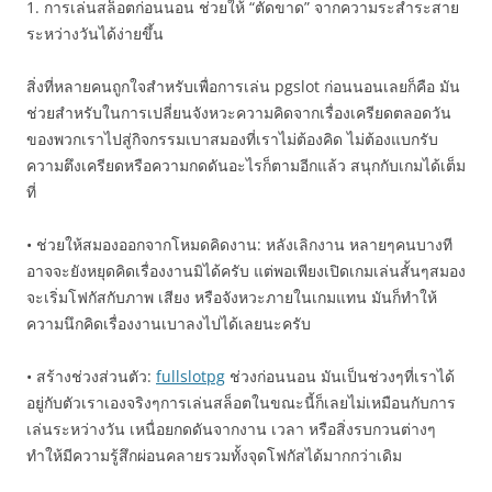
1. การเล่นสล็อตก่อนนอน ช่วยให้ “ตัดขาด” จากความระส่ำระสาย
ระหว่างวันได้ง่ายขึ้น
สิ่งที่หลายคนถูกใจสำหรับเพื่อการเล่น pgslot ก่อนนอนเลยก็คือ มัน
ช่วยสำหรับในการเปลี่ยนจังหวะความคิดจากเรื่องเครียดตลอดวัน
ของพวกเราไปสู่กิจกรรมเบาสมองที่เราไม่ต้องคิด ไม่ต้องแบกรับ
ความตึงเครียดหรือความกดดันอะไรก็ตามอีกแล้ว สนุกกับเกมได้เต็ม
ที่
• ช่วยให้สมองออกจากโหมดคิดงาน: หลังเลิกงาน หลายๆคนบางที
อาจจะยังหยุดคิดเรื่องงานมิได้ครับ แต่พอเพียงเปิดเกมเล่นสั้นๆสมอง
จะเริ่มโฟกัสกับภาพ เสียง หรือจังหวะภายในเกมแทน มันก็ทำให้
ความนึกคิดเรื่องงานเบาลงไปได้เลยนะครับ
• สร้างช่วงส่วนตัว:
fullslotpg
ช่วงก่อนนอน มันเป็นช่วงๆที่เราได้
อยู่กับตัวเราเองจริงๆการเล่นสล็อตในขณะนี้ก็เลยไม่เหมือนกับการ
เล่นระหว่างวัน เหนื่อยกดดันจากงาน เวลา หรือสิ่งรบกวนต่างๆ
ทำให้มีความรู้สึกผ่อนคลายรวมทั้งจุดโฟกัสได้มากกว่าเดิม