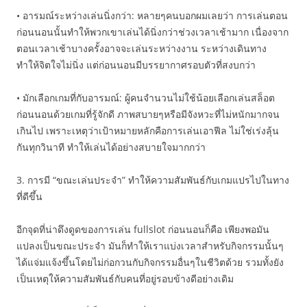
• อารมณ์ระหว่างเล่นนิ่งกว่า: หลายๆคนบอกผมเลยว่า การเล่นตอน
ก่อนนอนนั้นทำให้พวกเขาเล่นได้นิ่งกว่าช่วงเวลาเช้ามาก เนื่องจาก
ตอนเวลาเช้าบางครั้งอาจจะเล่นระหว่างงาน ระหว่างเดินทาง
ทำให้จิตใจไม่นิ่ง แต่ก่อนนอนมีบรรยากาศรอบตัวที่สงบกว่า
• มักเลือกเกมที่กับอารมณ์: ผู้คนจำนวนไม่ใช้น้อยเลือกเล่นสล็อต
ก่อนนอนด้วยเกมที่รู้จักดี ภาพสบายๆหรือมีจังหวะที่ไม่หนักมากจน
เกินไป เพราะเหตุว่าเป้าหมายหลักคือการเล่นเอาฟีล ไม่ใช่เร่งลุ้น
กันทุกวินาที ทำให้เล่นได้อย่างสบายใจมากกว่า
3. การมี “ขณะเล่นประจำ” ทำให้ความสัมพันธ์กับเกมแปรไปในทาง
ที่ดีขึ้น
อีกจุดที่น่าดึงดูดของการเล่น fullslot ก่อนนอนก็คือ เพียงพอมัน
แปลงเป็นขณะประจำ มันก็ทำให้เราแบ่งเวลาสำหรับกิจกรรมนั้นๆ
ได้แจ่มแจ้งขึ้นโดยไม่ก่อกวนกับกิจกรรมอื่นๆในชีวิตด้วย รวมทั้งยัง
เป็นเหตุให้ความสัมพันธ์กับคนที่อยู่รอบข้างดีอย่างเดิม