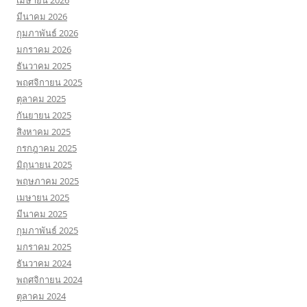
มีนาคม 2026
กุมภาพันธ์ 2026
มกราคม 2026
ธันวาคม 2025
พฤศจิกายน 2025
ตุลาคม 2025
กันยายน 2025
สิงหาคม 2025
กรกฎาคม 2025
มิถุนายน 2025
พฤษภาคม 2025
เมษายน 2025
มีนาคม 2025
กุมภาพันธ์ 2025
มกราคม 2025
ธันวาคม 2024
พฤศจิกายน 2024
ตุลาคม 2024