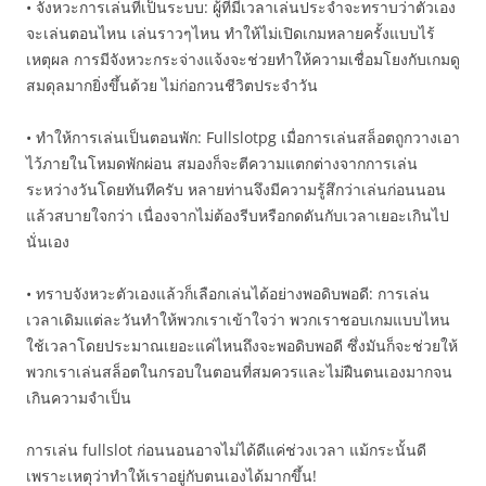
• จังหวะการเล่นที่เป็นระบบ: ผู้ที่มีเวลาเล่นประจำจะทราบว่าตัวเอง
จะเล่นตอนไหน เล่นราวๆไหน ทำให้ไม่เปิดเกมหลายครั้งแบบไร้
เหตุผล การมีจังหวะกระจ่างแจ้งจะช่วยทำให้ความเชื่อมโยงกับเกมดู
สมดุลมากยิ่งขึ้นด้วย ไม่ก่อกวนชีวิตประจำวัน
• ทำให้การเล่นเป็นตอนพัก: Fullslotpg เมื่อการเล่นสล็อตถูกวางเอา
ไว้ภายในโหมดพักผ่อน สมองก็จะตีความแตกต่างจากการเล่น
ระหว่างวันโดยทันทีครับ หลายท่านจึงมีความรู้สึกว่าเล่นก่อนนอน
แล้วสบายใจกว่า เนื่องจากไม่ต้องรีบหรือกดดันกับเวลาเยอะเกินไป
นั่นเอง
• ทราบจังหวะตัวเองแล้วก็เลือกเล่นได้อย่างพอดิบพอดี: การเล่น
เวลาเดิมแต่ละวันทำให้พวกเราเข้าใจว่า พวกเราชอบเกมแบบไหน
ใช้เวลาโดยประมาณเยอะแค่ไหนถึงจะพอดิบพอดี ซึ่งมันก็จะช่วยให้
พวกเราเล่นสล็อตในกรอบในตอนที่สมควรและไม่ฝืนตนเองมากจน
เกินความจำเป็น
การเล่น fullslot ก่อนนอนอาจไม่ได้ดีแค่ช่วงเวลา แม้กระนั้นดี
เพราะเหตุว่าทำให้เราอยู่กับตนเองได้มากขึ้น!