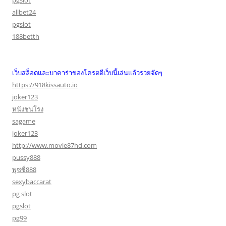
allbet24
pgslot
188betth
เว็บสล็อตและบาคาร่าของโครตดีเว็บนี้เล่นแล้วรวยจัดๆ
https://918kissauto.io
joker123
หนังชนโรง
sagame
joker123
http://www.movie87hd.com
pussy888
พุซซี่888
sexybaccarat
pg slot
pgslot
pg99