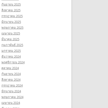
กันยายน 2025
สิงหาคม 2025
กรกฎาคม 2025
มิถุนายน 2025
พฤษภาคม 2025
เมษายน 2025
มีนาคม 2025
กุมภาพันธ์ 2025
มกราคม 2025
ธันวาคม 2024
พฤศจิกายน 2024
ตุลาคม 2024
กันยายน 2024
สิงหาคม 2024
กรกฎาคม 2024
มิถุนายน 2024
พฤษภาคม 2024
เมษายน 2024