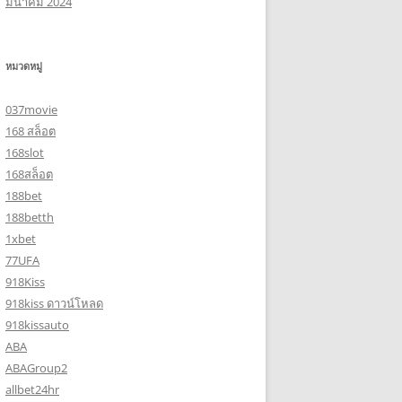
มีนาคม 2024
หมวดหมู่
037movie
168 สล็อต
168slot
168สล็อต
188bet
188betth
1xbet
77UFA
918Kiss
918kiss ดาวน์โหลด
918kissauto
ABA
ABAGroup2
allbet24hr