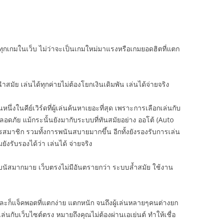
ทุกเกมในเว็บ ไม่ว่าจะเป็นเกมใหม่มาแรงหรือเกมยอดฮิตที่แตก
ัย เล่นได้ทุกค่ายไม่ต้องโยกเงินเดิมพัน เล่นได้จ่ายจริง
ึ่งในคีย์เวิร์ดที่ผู้เล่นค้นหาเยอะที่สุด เพราะการเลือกเล่นกับ
มปลอดภัย แม้กระนั้นยังมากับระบบที่ทันสมัยอย่าง ออโต้ (Auto
สมาชิก รวมทั้งการพนันสบายมากขึ้น อีกทั้งยังรองรับการเล่น
ังรับรองได้ว่า เล่นได้ จ่ายจริง
บนัสมากมาย เว็บตรงไม่มีอันตรายกว่า ระบบล้ำสมัย ใช้งาน
และก็แจ็คพอตที่แตกง่าย แตกหนัก จนถึงผู้เล่นหลายๆคนต่างยก
่นกับเว็บไซต์ตรง หมายถึงคุณไม่ต้องผ่านเอเย่นต์ ทำให้เชื่อ