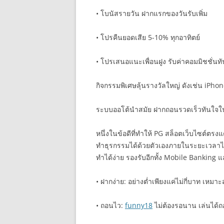
• โบนัสรายวัน ฝากแรกของวันรับเพิ่ม
• โปรคืนยอดเสีย 5-10% ทุกอาทิตย์
• โปรเสนอแนะเพื่อนฝูง รับค่าคอมมิชชั่นทั
กิจกรรมพิเศษลุ้นรางวัลใหญ่ ดังเช่น iPhone
ระบบออโต้นำสมัย ฝากถอนรวดเร็วทันใจในไม
หนึ่งในข้อดีที่ทำให้ PG สล็อตเว็บไซต์ตร
ทำธุรกรรมได้ด้วยตัวเองภายในระยะเวลาไม่กี่
ทำได้ง่าย รองรับอีกทั้ง Mobile Banking 
• ฝากง่าย: อย่างต่ำเพียงแค่ไม่กี่บาท เหมาะ
• ถอนไว:
funny18
ไม่ต้องรอนาน เล่นได้ถ