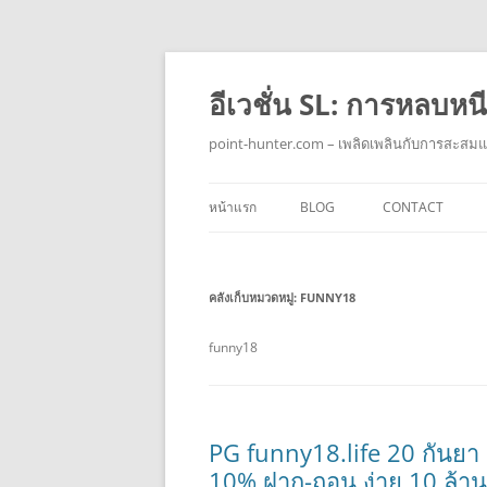
อีเวชั่น SL: การหลบหน
point-hunter.com – เพลิดเพลินกับการสะสม
หน้าแรก
BLOG
CONTACT
คลังเก็บหมวดหมู่:
FUNNY18
funny18
PG funny18.life 20 กันยา
10% ฝาก-ถอน ง่าย 10 ล้านก็