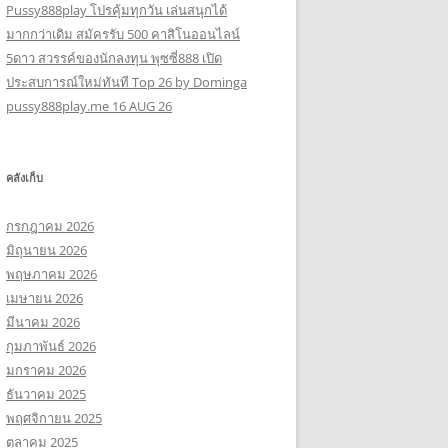
Pussy888play โปรคุ้มทุกวัน เล่นสนุกได้
มากกว่าเดิม สมัครรับ 500 คาสิโนออนไลน์
5ดาว สวรรค์ของนักลงทุน พุซซี่888 เปิด
ประสบการณ์ใหม่ทันที Top 26 by Dominga
pussy888play.me 16 AUG 26
คลังเก็บ
กรกฎาคม 2026
มิถุนายน 2026
พฤษภาคม 2026
เมษายน 2026
มีนาคม 2026
กุมภาพันธ์ 2026
มกราคม 2026
ธันวาคม 2025
พฤศจิกายน 2025
ตุลาคม 2025