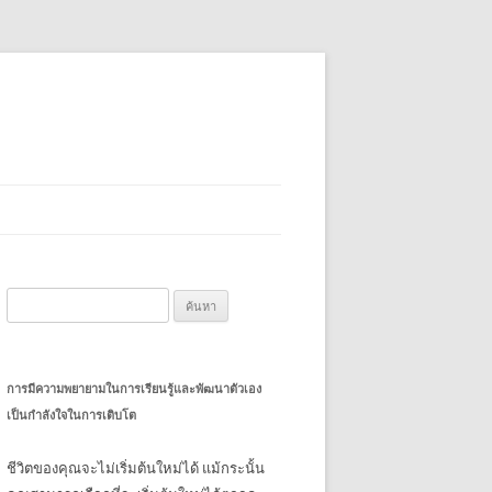
ค้นหา
สำหรับ:
การมีความพยายามในการเรียนรู้และพัฒนาตัวเอง
เป็นกำลังใจในการเติบโต
ชีวิตของคุณจะไม่เริ่มต้นใหม่ได้ แม้กระนั้น