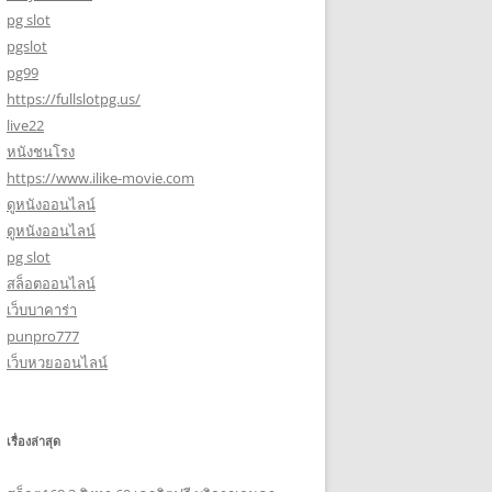
pg slot
pgslot
pg99
https://fullslotpg.us/
live22
หนังชนโรง
https://www.ilike-movie.com
ดูหนังออนไลน์
ดูหนังออนไลน์
pg slot
สล็อตออนไลน์
เว็บบาคาร่า
punpro777
เว็บหวยออนไลน์
เรื่องล่าสุด