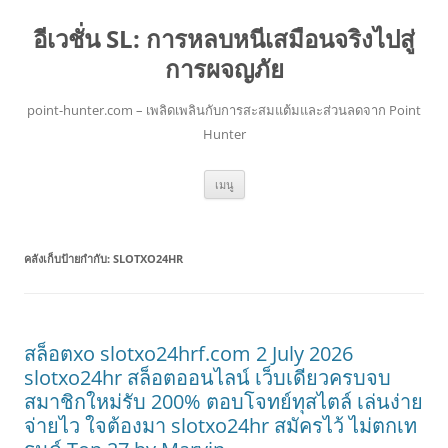
อีเวชั่น SL: การหลบหนีเสมือนจริงไปสู่
การผจญภัย
point-hunter.com – เพลิดเพลินกับการสะสมแต้มและส่วนลดจาก Point
Hunter
ข้าม
เมนู
ไป
ยัง
เนื้อหา
คลังเก็บป้ายกำกับ:
SLOTXO24HR
สล็อตxo slotxo24hrf.com 2 July 2026
slotxo24hr สล็อตออนไลน์ เว็บเดียวครบจบ
สมาชิกใหม่รับ 200% ตอบโจทย์ทุสไตล์ เล่นง่าย
จ่ายไว ใจต้องมา slotxo24hr สมัครไว้ ไม่ตกเท