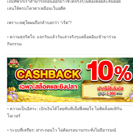
เงินที่พวกเราสามารถถอนออกมาใช้ได้จริงๆไม่ต้องคอยสะสมยอด
เล่นให้ครบโควตาเหมือนเว็บอดีต
เพราะเหตุใดผมถึงกล้าบอกว่า “เริ่ด”?
• ความสุจริตใจ: แจกวันแล้ววันเล่าจริงๆแค่ล็อคอินเข้ามาร่วม
กิจกรรม
• ความเป็นอิสระ: เบิกเงินได้โดยทันทีเมื่อพึงพอใจ ไม่ติดล็อคเทิร์น
โอเวอร์
• ระบบที่เสถียร: ฝาก-ถอนไว ไม่ต้องรอนานกระทั่งไม่มีอารมณ์