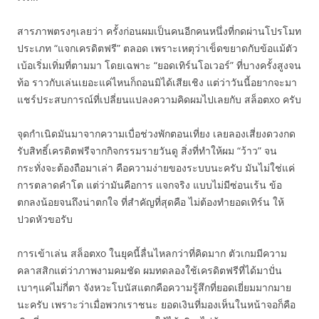
สารภาพตรงๆเลยว่า ครั้งก่อนผมเป็นคนอีกคนหนึ่งที่กดผ่านโปรโมท
ประเภท “แจกเครดิตฟรี” ตลอด เพราะเหตุว่าเข็ดขยาดกับข้อแม้ตัว
เบ้อเริ่มเทิ่มที่ตามมา โดยเฉพาะ “ยอดเทิร์นโอเวอร์” ที่บางครั้งสูงจน
ท้อ ราวกับเล่นเยอะแค่ไหนก็ถอนมิได้เสียเชิง แต่ว่าวันนี้อยากจะมา
แชร์ประสบการณ์ที่เปลี่ยนแปลงความคิดผมไปเลยกับ สล็อตxo ครับ
จุดกำเนิดมันมาจากความเบื่อช่วงพักตอนเที่ยง เลยลองเสี่ยงดวงกด
รับสิทธิ์เครดิตฟรีจากกิจกรรมรายวันดู สิ่งที่ทำให้ผม “ว้าว” จน
กระทั่งจะต้องถือมาเล่า คือความง่ายของระบบนะครับ มันไม่ใช่แค่
การตลาดคำโต แต่ว่ามันคือการ แจกจริง แบบไม่มีซ่อนเร้น ข้อ
ตกลงน้อยจนถึงน่าตกใจ ที่สำคัญที่สุดคือ ไม่ต้องทำยอดเทิร์น ให้
ปวดหัวขอรับ
การเข้าเล่น สล็อตxo ในยุคนี้ลื่นไหลกว่าที่คิดมาก ตัวเกมมีความ
คลาสสิกแต่ว่าภาพงามคมชัด ผมทดลองใช้เครดิตฟรีที่ได้มาปั่น
เบาๆแค่ไม่กี่ตา จังหวะโบนัสแตกคือความรู้สึกที่ยอดเยี่ยมมากมาย
นะครับ เพราะว่าเมื่อพวกเราชนะ ยอดเงินที่มองเห็นในหน้าจอก็คือ