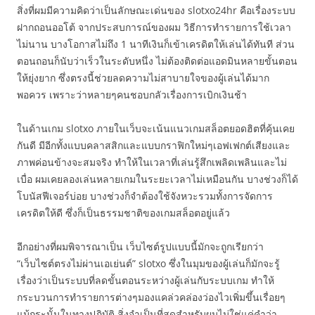
สิ่งที่ผมมีความคิดว่าเป็นลักษณะเด่นของ slotxo24hr คือเรื่องระบบ
ฝากถอนออโต้ จากประสบการณ์ของผม วิธีการทำรายการใช้เวลา
ไม่นาน บางโอกาสไม่ถึง 1 นาทีเงินก็เข้าเครดิตให้เล่นได้ทันที ส่วน
ตอนถอนก็นับว่าเร็วในระดับหนึ่ง ไม่ต้องติดต่อแอดมินหลายขั้นตอน
ให้ยุ่งยาก ซึ่งตรงนี้ช่วยลดความไม่สาบายใจของผู้เล่นได้มาก
พอควร เพราะว่าหลายๆคนชอบกลัวเรื่องการเบิกเงินช้า
ในด้านเกม slotxo ภายในเว็บจะเน้นแนวเกมสล็อตยอดฮิตที่คุ้นเคย
กันดี มีอีกทั้งแบบคลาสสิกและแบบกราฟิกใหม่ๆเอฟเฟกต์เสียงและ
ภาพค่อนข้างจะสมจริง ทำให้ในเวลาที่เล่นรู้สึกเพลิดเพลินและไม่
เบื่อ ผมเคยลองเล่นหลายเกมในระยะเวลาไม่เหมือนกัน บางช่วงก็ได้
โบนัสฟีเจอร์บ่อย บางช่วงก็จำต้องใช้จังหวะรวมทั้งการจัดการ
เครดิตให้ดี ซึ่งก็เป็นธรรมชาติของเกมสล็อตอยู่แล้ว
อีกอย่างที่ผมพิจารณาเป็น เว็บไซต์รูปแบบนี้มักจะถูกเรียกว่า
“เว็บไซต์ตรงไม่ผ่านเอเย่นต์” slotxo ซึ่งในมุมของผู้เล่นก็มักจะรู้
เรื่องว่าเป็นระบบที่ลดขั้นตอนระหว่างผู้เล่นกับระบบเกม ทำให้
กระบวนการทำรายการต่างๆมองแคล่วคล่องว่องไวเพิ่มขึ้นเรื่อยๆ
แม้กระนั้นในทางปฏิบัติ สิ่งจำเป็นที่สุดสำหรับผมไม่ใช่แค่คำว่า