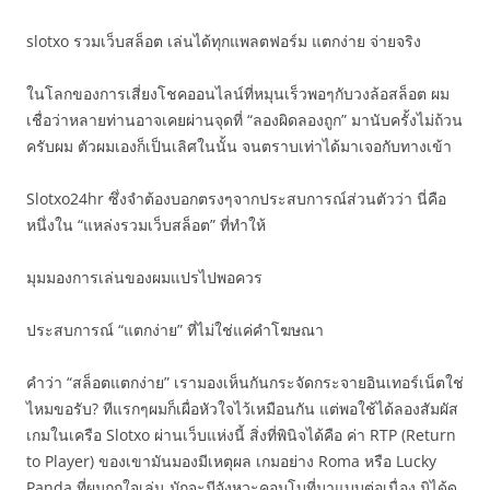
slotxo รวมเว็บสล็อต เล่นได้ทุกแพลตฟอร์ม แตกง่าย จ่ายจริง
ในโลกของการเสี่ยงโชคออนไลน์ที่หมุนเร็วพอๆกับวงล้อสล็อต ผม
เชื่อว่าหลายท่านอาจเคยผ่านจุดที่ “ลองผิดลองถูก” มานับครั้งไม่ถ้วน
ครับผม ตัวผมเองก็เป็นเลิศในนั้น จนตราบเท่าได้มาเจอกับทางเข้า
Slotxo24hr ซึ่งจำต้องบอกตรงๆจากประสบการณ์ส่วนตัวว่า นี่คือ
หนึ่งใน “แหล่งรวมเว็บสล็อต” ที่ทำให้
มุมมองการเล่นของผมแปรไปพอควร
ประสบการณ์ “แตกง่าย” ที่ไม่ใช่แค่คำโฆษณา
คำว่า “สล็อตแตกง่าย” เรามองเห็นกันกระจัดกระจายอินเทอร์เน็ตใช่
ไหมขอรับ? ทีแรกๆผมก็เผื่อหัวใจไว้เหมือนกัน แต่พอใช้ได้ลองสัมผัส
เกมในเครือ Slotxo ผ่านเว็บแห่งนี้ สิ่งที่พินิจได้คือ ค่า RTP (Return
to Player) ของเขามันมองมีเหตุผล เกมอย่าง Roma หรือ Lucky
Panda ที่ผมถูกใจเล่น มักจะมีจังหวะคอมโบที่มาแบบต่อเนื่อง มิได้ดู