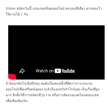
Slotxo สมัครวันนี้ เล่นเกมสล็อตออนไลน์ ครบจบที่เดียว ฝากถอนไว
ใช้งานได้ 1 วัน
ถ้าย้อนกลับไปเมื่อปีก่อน ผมยังเป็นคนหนึ่งที่คิดว่าการเล่นเกม
ออนไลน์เพื่อเครียดน้อยลง (แล้วก็แอบหวังกำไรน้อย) เป็นเรื่องที่ยุ่ง
ยาก อีกทั้งวิธีการสมัครที่วุ่นวาย หรือการต้องรอแอดไม่นตอบแชท
เพื่อเพิ่มเติมเงิน