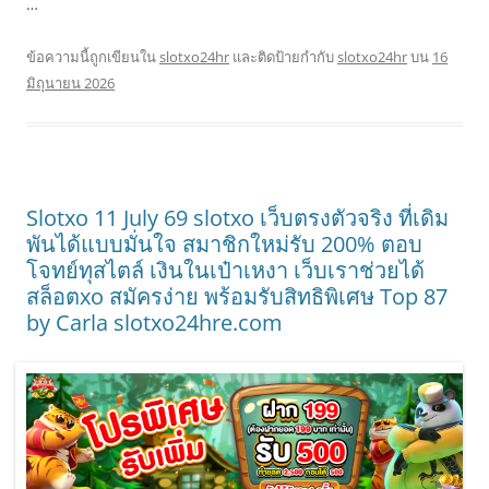
…
ข้อความนี้ถูกเขียนใน
slotxo24hr
และติดป้ายกำกับ
slotxo24hr
บน
16
มิถุนายน 2026
Slotxo 11 July 69 slotxo เว็บตรงตัวจริง ที่เดิม
พันได้แบบมั่นใจ สมาชิกใหม่รับ 200% ตอบ
โจทย์ทุสไตล์ เงินในเป๋าเหงา เว็บเราช่วยได้
สล็อตxo สมัครง่าย พร้อมรับสิทธิพิเศษ Top 87
by Carla slotxo24hre.com