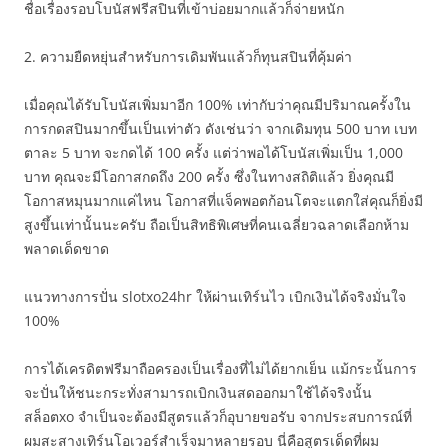
ชื่อเรื่องรอบโบนัสฟรีสปินที่เข้าบ่อยมากแล้วก็จ่ายหนัก
2. ความยืดหยุ่นสำหรับการเดิมพันแล้วก็ทุนสปินที่คุ้มค่า
เมื่อคุณได้รับโบนัสเพิ่มมาอีก 100% เท่ากับว่าคุณมีปริมาณครั้งใน
การกดสปินมากขึ้นเป็นเท่าตัว ดังเช่นว่า จากเดิมทุน 500 บาท เบท
ตาละ 5 บาท จะกดได้ 100 ครั้ง แต่ว่าพอได้โบนัสเพิ่มเป็น 1,000
บาท คุณจะมีโอกาสกดถึง 200 ครั้ง ซึ่งในทางสถิติแล้ว ยิ่งคุณมี
โอกาสหมุนมากแค่ไหน โอกาสที่แจ็คพอตก้อนโตจะแตกใส่คุณก็ยิ่งมี
สูงขึ้นเท่านั้นนะครับ ถือเป็นสิทธิพิเศษที่คนเฉลี่ยวฉลาดเลือกห้าม
พลาดเด็ดขาด
แนวทางการปั่น slotxo24hr ให้ผ่านเทิร์นไว เบิกเงินได้จริงมั่นใจ
100%
การได้เครดิตฟรีมาถือครองเป็นเรื่องที่ไม่ได้ยากเย็น แม้กระนั้นการ
จะปั่นให้ชนะกระทั่งสามารถเบิกเงินสดออกมาใช้ได้จริงนั้น
สล็อตxo จำเป็นจะต้องมีสูตรแล้วก็อุบายขอรับ จากประสบการณ์ที่
ผมสะสางเทิร์นโอเวอร์สำเร็จมาหลายรอบ นี่คือสูตรเด็ดที่ผม