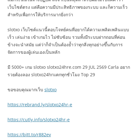
เว็บไซต์ตรง แต่คือความมีประสิทธิภาพของระบบ และก็ความเร็ว
สำหรับเพื่อการให้บริการมากยิ่งกว่า
slotxo เว็บไซต์แนวนี้ตอบโจทย์คนที่อยากได้ความเพลิดเพลินแบบ
เร็ว เล่นง่าย เข้าเกมไว ไม่ซับซ้อน รวมทั้งมีระบบฝากถอนที่ค่อน
ข้างจะนำสมัย แต่ว่าก็จำเป็นต้องย้ำว่าทุกสิ่งทุกอย่างขึ้นกับการ
จัดการของผู้เล่นเองเป็นหลัก
มี 5000+ เกม slotxo slotxo24hre.com 29 JUL 2569 Carla อยาก
รวยต้องลอง slotxo24hrแตกทุกชั่วโมง Top 29
ขอขอบคุณมากเว็บ
slotxo
https://rebrand.ly/slotxo24hr-e
https://cutly.info/slotxo24hr-e
https://bitt.to/r882ev