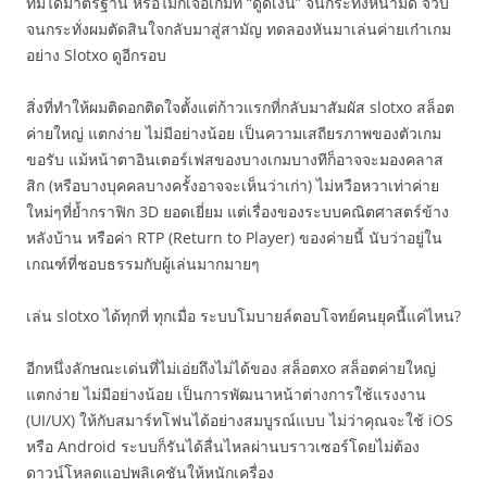
ที่มิได้มาตรฐาน หรือไม่ก็เจอเกมที่ “ดูดเงิน” จนกระทั่งหน้ามืด จวบ
จนกระทั่งผมตัดสินใจกลับมาสู่สามัญ ทดลองหันมาเล่นค่ายเก๋าเกม
อย่าง Slotxo ดูอีกรอบ
สิ่งที่ทำให้ผมติดอกติดใจตั้งแต่ก้าวแรกที่กลับมาสัมผัส slotxo สล็อต
ค่ายใหญ่ แตกง่าย ไม่มีอย่างน้อย เป็นความเสถียรภาพของตัวเกม
ขอรับ แม้หน้าตาอินเตอร์เฟสของบางเกมบางทีก็อาจจะมองคลาส
สิก (หรือบางบุคคลบางครั้งอาจจะเห็นว่าเก่า) ไม่หวือหวาเท่าค่าย
ใหม่ๆที่ย้ำกราฟิก 3D ยอดเยี่ยม แต่เรื่องของระบบคณิตศาสตร์ข้าง
หลังบ้าน หรือค่า RTP (Return to Player) ของค่ายนี้ นับว่าอยู่ใน
เกณฑ์ที่ชอบธรรมกับผู้เล่นมากมายๆ
เล่น slotxo ได้ทุกที่ ทุกเมื่อ ระบบโมบายล์ตอบโจทย์คนยุคนี้แค่ไหน?
อีกหนึ่งลักษณะเด่นที่ไม่เอ่ยถึงไม่ได้ของ สล็อตxo สล็อตค่ายใหญ่
แตกง่าย ไม่มีอย่างน้อย เป็นการพัฒนาหน้าต่างการใช้แรงงาน
(UI/UX) ให้กับสมาร์ทโฟนได้อย่างสมบูรณ์แบบ ไม่ว่าคุณจะใช้ iOS
หรือ Android ระบบก็รันได้ลื่นไหลผ่านบราวเซอร์โดยไม่ต้อง
ดาวน์โหลดแอปพลิเคชันให้หนักเครื่อง