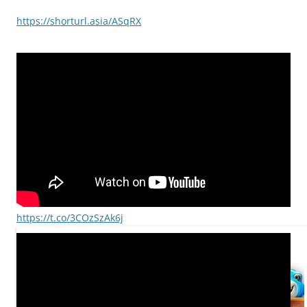
https://shorturl.asia/ASqRX
https://t.co/3COzSzAk6j