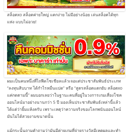
สล็อตxo สล็อตค่ายใหญ่ แตกง่าย ไม่มีอย่างน้อย เล่นสล็อตได้ทุก
แห่ง แบบไม่อวย!
ผมเเป็นคนหนึ่งที่ไถฟีดโซเชียลแล้วเจอแต่ประชาสัมพันธ์ประเภท
“ลงทุนสิบบาท ได้กำไรหมื่นแปด” หรือ “สูตรสล็อตแตกยับ สล็อตxo
แค่กดตามนี้” ผมบอกเลยว่าในฐานะคนที่อยู่ในวงการเกมเสี่ยงโชค
ออนไลน์มาอย่างนานกว่า 5 ปี มองเห็นประชาสัมพันธ์เหล่านี้แล้ว
ได้แต่ว่ายิ้มแห้งครับ เพราะเหตุว่าความจริงของโลกพนันออนไลน์
มันไม่ได้สวยงามขนาดนั้น
แม้กระนั้นถามคำถามว่ามันมีค่ายเกมที่จ่ายรางวัลมีเหตุผลและทำ