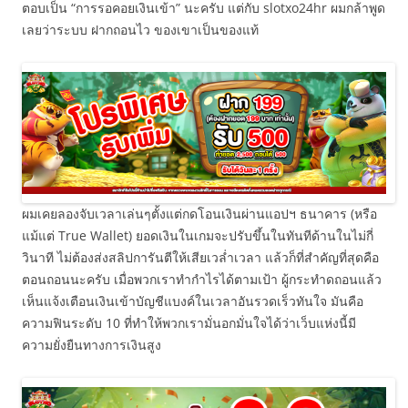
ตอบเป็น “การรอคอยเงินเข้า” นะครับ แต่กับ slotxo24hr ผมกล้าพูด
เลยว่าระบบ ฝากถอนไว ของเขาเป็นของแท้
ผมเคยลองจับเวลาเล่นๆตั้งแต่กดโอนเงินผ่านแอปฯ ธนาคาร (หรือ
แม้แต่ True Wallet) ยอดเงินในเกมจะปรับขึ้นในทันทีด้านในไม่กี่
วินาที ไม่ต้องส่งสลิปการันตีให้เสียเวล่ำเวลา แล้วก็ที่สำคัญที่สุดคือ
ตอนถอนนะครับ เมื่อพวกเราทำกำไรได้ตามเป้า ผู้กระทำดถอนแล้ว
เห็นแจ้งเตือนเงินเข้าบัญชีแบงค์ในเวลาอันรวดเร็วทันใจ มันคือ
ความฟินระดับ 10 ที่ทำให้พวกเรามั่นอกมั่นใจได้ว่าเว็บแห่งนี้มี
ความยั่งยืนทางการเงินสูง