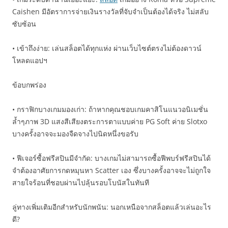
Caishen มีอัตราการจ่ายเงินรางวัลที่จับจำเป็นต้องได้จริง ไม่สลับ
ซับซ้อน
• เข้าถึงง่าย: เล่นสล็อตได้ทุกแห่ง ผ่านเว็บไซต์ตรงไม่ต้องดาวน์
โหลดแอปฯ
ข้อบกพร่อง
• กราฟิกบางเกมมองเก่า: ถ้าหากคุณชอบเกมคาสิโนแนวอนิเมชั่น
ล้ำๆภาพ 3D แสงสีเสียงตระการตาแบบค่าย PG Soft ค่าย Slotxo
บางครั้งอาจจะมองจืดจางไปนิดหนึ่งขอรับ
• ฟีเจอร์ซื้อฟรีสปินมีจำกัด: บางเกมไม่สามารถซื้อฟีพบร์ฟรีสปินได้
จำต้องอาศัยการกดหมุนหา Scatter เอง ซึ่งบางครั้งอาจจะไม่ถูกใจ
สายใจร้อนที่ชอบผ่านไปลุ้นรอบโบนัสในทันที
ลู่ทางเพิ่มเติมอีกสำหรับนักพนัน: นอกเหนือจากสล็อตแล้วเล่นอะไร
ดี?