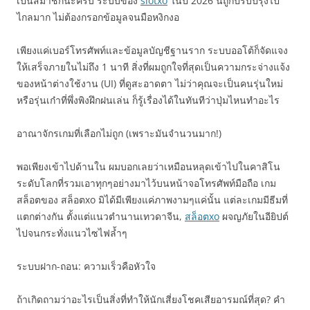
เป็นสมาชิกนะครับ ระบบของ
slotxo
ในปี 2026 นี้ถูกปรับปรุงไป
ไกลมาก ไม่ต้องกรอกข้อมูลจนมือหงิกงอ
เพียงแค่เบอร์โทรศัพท์และข้อมูลบัญชีฐานราก ระบบออโต้ก็จัดแจง
ให้เสร็จภายในไม่ถึง 1 นาที สิ่งที่ผมถูกใจที่สุดเป็นความกระจ่างแจ้ง
ของหน้าต่างใช้งาน (UI) ที่ดูสะอาดตา ไม่ว่าคุณจะเป็นคนรุ่นใหม่
หรือรุ่นเก๋าที่พึ่งพิงฝึกฝนเล่น ก็รู้เรื่องได้ในทันทีว่าปุ่มไหนทำอะไร
อาณาจักรเกมที่เลือกไม่ถูก (เพราะมันจำนวนมาก!)
พอเพียงเข้าไปด้านใน ผมบอกเลยว่าเหมือนหลุดเข้าไปในคาสิโน
ระดับโลกที่รวมเอาทุกๆอย่างมาไว้บนหน้าจอโทรศัพท์มือถือ เกม
สล็อตของ สล็อตxo มิได้มีเพียงแค่ภาพงามๆแค่นั้น แต่ละเกมมีธีมที่
แตกต่างกัน ตั้งแต่แนวตำนานเทวดาจีน,
สล็อตxo
ผจญภัยในอียิปต์
ไปจนกระทั่งแนวไซไฟล้ำๆ
ระบบฝาก-ถอน: ความเร็วคือหัวใจ
ถ้าเกิดถามว่าอะไรเป็นสิ่งที่ทำให้นักเสี่ยงโชคเสียอารมณ์ที่สุด? คำ