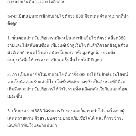
การจ่ายเงินที่น่าไว้วางใจอีกด้วย
ลงทะเบียนเป็นสมาชิกกับเว็บไซต์ตรง 888 มีจุดเด่นจำนวนมากที่น่า
ดึงดูด
1. ขั้นตอนสำหรับเพื่อการสมัครเป็นสมาชิกเว็บไซต์ตรง สล็อต888
ง่ายและไม่สลับซับซ้อน เพียงแต่เข้าสู่เว็บไซต์แล้วก็กรอกข้อมูลส่วน
ตัวที่เคยกำหนดไว้ และสมัครโดยกรอกข้อมูลที่ถูกต้องรวมทั้ง
สมบูรณ์เพื่อให้การลงทะเบียนเสร็จสิ้นโดยไม่มีปัญหา
2. การเป็นสมาชิกใหม่กับเว็บไซต์เกาจิ้ง888 ยังได้รับสิทธิประโยชน์
จากโบนัสต้อนรับแล้วก็โปรโมชั่นพิเศษต่างๆซึ่งเป็นจังหวะที่ดีที่จะ
เพิ่มจังหวะสำหรับเพื่อการได้กำไรรวมทั้งเพลิดเพลินใจกับเกมสล็อต
เยอะขึ้น
3. เว็บตรง slot888 ได้รับการรับรองและก็ความน่าไว้วางใจจากผู้
เล่นหลายท่าน ด้วยระบบความปลอดภัยเชื่อใจได้ และก็การชำระ
เงินที่เร็วทันใจและก็แม่นยำ