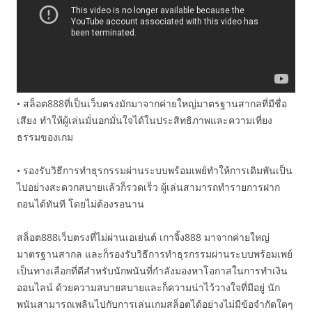
• สล็อต888ที่เป็นเว็บตรงมักมาจากค่ายใหญ่มาตรฐานสากลที่มีชื่อ
เสียง ทำให้ผู้เล่นมั่นอกมั่นใจได้ในประสิทธิภาพและความเที่ยง
ธรรมของเกม
• รองรับวิธีการทำธุรกรรมผ่านระบบพร้อมเพย์ทำให้การเดิมพันเป็น
ไปอย่างสะดวกสบายแล้วก็รวดเร็ว ผู้เล่นสามารถทำรายการฝาก
ถอนได้ทันที โดยไม่ต้องรอนาน
สล็อต888เว็บตรงที่ไม่ผ่านเอเย่นต์ เกาจิ้ง888 มาจากค่ายใหญ่
มาตรฐานสากล และก็รองรับวิธีการทำธุรกรรมผ่านระบบพร้อมเพย์
เป็นทางเลือกที่ดีสำหรับนักพนันที่กำลังมองหาโอกาสในการทำเงิน
ออนไลน์ ด้วยความสบายสบายและก็ความน่าไว้วางใจที่มีอยู่ นัก
พนันสามารถเพลินไปกับการเล่นเกมสล็อตได้อย่างไม่มีข้อจำกัดใดๆ