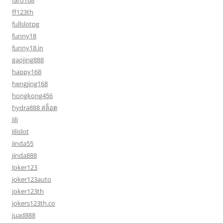
faro168
ff123th
fullslotpg
funny18
funny18.in
gaojing888
happy168
hengjing168
hongkong456
hydra888 สล็อต
Jili
Jilislot
Jinda55
jinda888
Joker123
joker123auto
joker123th
jokers123th.co
juad888