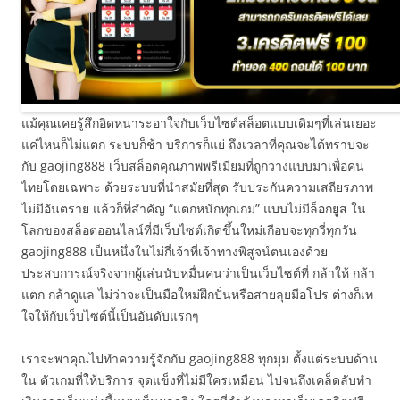
แม้คุณเคยรู้สึกอิดหนาระอาใจกับเว็บไซต์สล็อตแบบเดิมๆที่เล่นเยอะ
แค่ไหนก็ไม่แตก ระบบก็ช้า บริการก็แย่ ถึงเวลาที่คุณจะได้ทราบจะ
กับ gaojing888 เว็บสล็อตคุณภาพพรีเมียมที่ถูกวางแบบมาเพื่อคน
ไทยโดยเฉพาะ ด้วยระบบที่นำสมัยที่สุด รับประกันความเสถียรภาพ
ไม่มีอันตราย แล้วก็ที่สำคัญ “แตกหนักทุกเกม” แบบไม่มีล็อกยูส ใน
โลกของสล็อตออนไลน์ที่มีเว็บไซต์เกิดขึ้นใหม่เกือบจะทุกวี่ทุกวัน
gaojing888 เป็นหนึ่งในไม่กี่เจ้าที่เจ้าทางพิสูจน์ตนเองด้วย
ประสบการณ์จริงจากผู้เล่นนับหมื่นคนว่าเป็นเว็บไซต์ที่ กล้าให้ กล้า
แตก กล้าดูแล ไม่ว่าจะเป็นมือใหม่ฝึกปั่นหรือสายลุยมือโปร ต่างก็เท
ใจให้กับเว็บไซต์นี้เป็นอันดับแรกๆ
เราจะพาคุณไปทำความรู้จักกับ gaojing888 ทุกมุม ตั้งแต่ระบบด้าน
ใน ตัวเกมที่ให้บริการ จุดแข็งที่ไม่มีใครเหมือน ไปจนถึงเคล็ดลับทำ