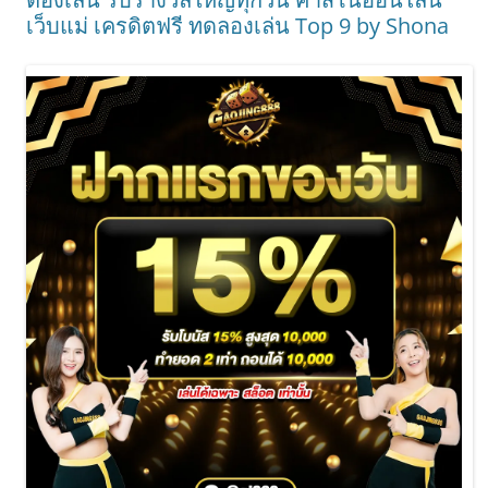
เว็บแม่ เครดิตฟรี ทดลองเล่น Top 9 by Shona