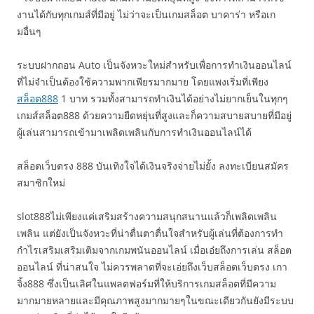
งานได้กับทุกเกมส์ที่มีอยู่ ไม่ว่าจะเป็นเกมสล็อต บาคาร่า หรือเก
มอื่นๆ
ระบบฝากถอน Auto เป็นจังหวะใหม่สำหรับเพื่อการทำเงินออนไลน์
ที่ไม่จำเป็นต้องใช้ความพากเพียรมากมาย โดยแพงเริ่มที่เพียง
สล็อต888
1 บาท รวมทั้งสามารถทำเงินได้อย่างไม่ยากเย็นในทุกๆ
เกมส์สล็อต888 ด้วยความยืดหยุ่นที่สูงและก็ความสบายสบายที่มีอยู่
ผู้เล่นสามารถเข้ามาเพลิดเพลินกับการทำเงินออนไลน์ได้
สล็อตเว็บตรง 888 บันเทิงใจได้เงินจริงจ่ายไม่ยั้ง ลงทะเบียนสมัคร
สมาชิกใหม่
slot888ไม่เพียงแค่เสริมสร้างความสนุกสนานแล้วก็เพลิดเพลิน
เพลิน แต่ยังเป็นจังหวะที่น่าตื่นตาตื่นใจสำหรับผู้เล่นที่ต้องการทำ
กำไรเสริมเสริมเติมจากเกมพนันออนไลน์ เมื่อเอ๋ยถึงการเล่น สล็อต
ออนไลน์ ที่น่าสนใจ ไม่ควรพลาดที่จะเอ่ยถึงเว็บสล็อตเว็บตรง เกา
จิ้ง888 ซึ่งเป็นเลิศในแพลตฟอร์มที่ให้บริการเกมสล็อตที่มีความ
มากมายหลายและมีคุณภาพสูงมากมายๆในขณะเดียวกันยังมีระบบ