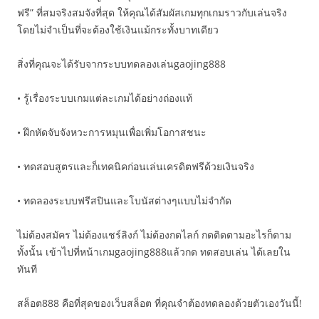
ฟรี” ที่สมจริงสมจังที่สุด ให้คุณได้สัมผัสเกมทุกเกมราวกับเล่นจริง
โดยไม่จำเป็นที่จะต้องใช้เงินแม้กระทั้งบาทเดียว
สิ่งที่คุณจะได้รับจากระบบทดลองเล่นgaojing888
• รู้เรื่องระบบเกมแต่ละเกมได้อย่างถ่องแท้
• ฝึกหัดจับจังหวะการหมุนเพื่อเพิ่มโอกาสชนะ
• ทดสอบสูตรและก็เทคนิคก่อนเล่นเครดิตฟรีด้วยเงินจริง
• ทดลองระบบฟรีสปินและโบนัสต่างๆแบบไม่จำกัด
ไม่ต้องสมัคร ไม่ต้องแชร์ลิงก์ ไม่ต้องกดไลก์ กดติดตามอะไรก็ตาม
ทั้งนั้น เข้าไปที่หน้าเกมgaojing888แล้วกด ทดสอบเล่น ได้เลยใน
ทันที
สล็อต888 คือที่สุดของเว็บสล็อต ที่คุณจำต้องทดลองด้วยตัวเองวันนี้!