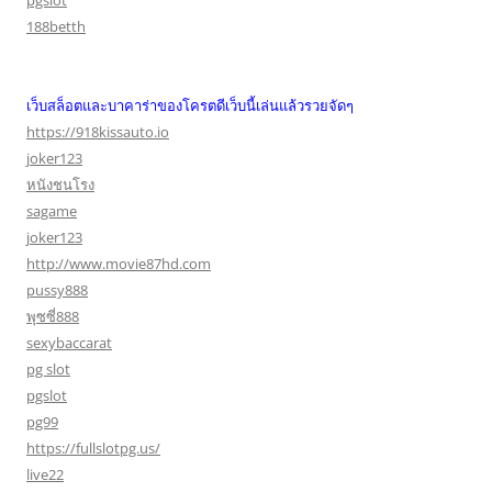
pgslot
188betth
เว็บสล็อตและบาคาร่าของโครตดีเว็บนี้เล่นแล้วรวยจัดๆ
https://918kissauto.io
joker123
หนังชนโรง
sagame
joker123
http://www.movie87hd.com
pussy888
พุซซี่888
sexybaccarat
pg slot
pgslot
pg99
https://fullslotpg.us/
live22