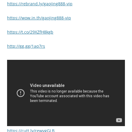
https://rebrand.ly/gaojing888-vip
https://wow.in.th/gaojing888-vip
https://t.co/29XZfH8kgb
http://gg.gg/1aq7rs
https://cutt.ly/rewvgGLB