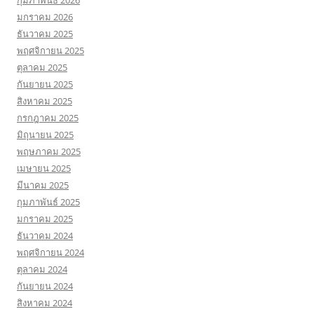
กุมภาพันธ์ 2026
มกราคม 2026
ธันวาคม 2025
พฤศจิกายน 2025
ตุลาคม 2025
กันยายน 2025
สิงหาคม 2025
กรกฎาคม 2025
มิถุนายน 2025
พฤษภาคม 2025
เมษายน 2025
มีนาคม 2025
กุมภาพันธ์ 2025
มกราคม 2025
ธันวาคม 2024
พฤศจิกายน 2024
ตุลาคม 2024
กันยายน 2024
สิงหาคม 2024