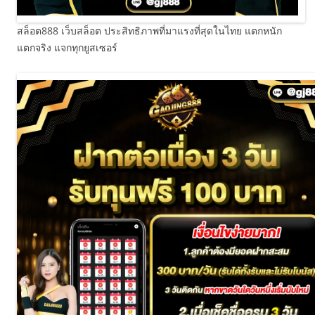
สล็อต888 เว็บสล็อต ประสิทธิภาพที่มาแรงที่สุดในไทย แตกหนัก
แตกจริง แจกทุกยูสเซอร์