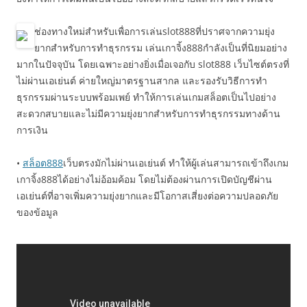
ช่องทางใหม่สำหรับเพื่อการเล่นslot888ที่ปราศจากความยุ่ง
ยากสำหรับการทำธุรกรรม เล่นเกาจิ้ง888กำลังเป็นที่นิยมอย่าง
มากในปัจจุบัน โดยเฉพาะอย่างยิ่งเมื่อเจอกับ slot888 เว็บไซต์ตรงที่
ไม่ผ่านเอเย่นต์ ค่ายใหญ่มาตรฐานสากล และรองรับวิธีการทำ
ธุรกรรมผ่านระบบพร้อมเพย์ ทำให้การเล่นเกมสล็อตเป็นไปอย่าง
สะดวกสบายและไม่มีความยุ่งยากสำหรับการทำธุรกรรมทางด้าน
การเงิน
•
สล็อต888
เว็บตรงมักไม่ผ่านเอเย่นต์ ทำให้ผู้เล่นสามารถเข้าถึงเกม
เกาจิ้ง888ได้อย่างไม่อ้อมค้อม โดยไม่ต้องผ่านการเปิดบัญชีผ่าน
เอเย่นต์ที่อาจเพิ่มความยุ่งยากและมีโอกาสเสี่ยงต่อความปลอดภัย
ของข้อมูล