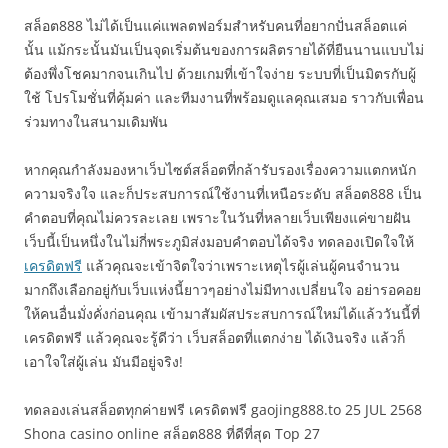
สล็อต888 ไม่ได้เป็นแค่แพลตฟอร์มสำหรับคนที่อยากปั่นสล็อตแค่
นั้น แม้กระนั้นมันเป็นจุดเริ่มต้นของการผลิตรายได้ที่ยืนนานแบบไม่
ต้องพึ่งโชคมากจนเกินไป ด้วยเกมที่เข้าใจง่าย ระบบที่เป็นมิตรกับผู้
ใช้ โปรโมชั่นที่คุ้มค่า และทีมงานที่พร้อมดูแลคุณเสมอ ราวกับเพื่อน
ร่วมทางในสนามเดิมพัน
หากคุณกำลังมองหาเว็บไซต์สล็อตที่กล้ารับรองเรื่องความแตกหนัก
ความจริงใจ และก็ประสบการณ์ใช้งานที่เหนือระดับ สล็อต888 เป็น
คำตอบที่คุณไม่ควรละเลย เพราะในวันที่หลายเว็บเพียงแค่ขายฝัน
เว็บนี้เป็นหนึ่งในไม่กี่พระภูมิส่งมอบคำตอบได้จริง ทดลองเปิดใจให้
เครดิตฟรี
แล้วคุณจะเข้าจิตใจว่าเพราะเหตุไรผู้เล่นผู้คนจำนวน
มากถึงเลือกอยู่กับเว็บแห่งนี้ยาวๆอย่างไม่มีทางเปลี่ยนใจ อย่ารอคอย
ให้คนอื่นมั่งคั่งก่อนคุณ เข้ามาสัมผัสประสบการณ์ใหม่ได้แล้ววันนี้ที่
เครดิตฟรี แล้วคุณจะรู้ดีว่า เว็บสล็อตที่แตกง่าย ได้เงินจริง แล้วก็
เอาใจใส่ผู้เล่น มันมีอยู่จริง!
ทดลองเล่นสล็อตทุกค่ายฟรี เครดิตฟรี gaojing888.to 25 JUL 2568
Shona casino online สล็อต888 ที่ดีที่สุด Top 27