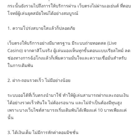
กระนั้นยังรวมไปถึงการให้บริการผ่าน เว็บตรงไม่ผ่านเอเย่นต์ ที่ตอบ
โจทย์ผู้เล่นยุคสมัยใหม่ได้อย่างสมบูรณ์
1. ความโปร่งสบายใสแล้วก็ปลอดภัย
เว็บตรงให้บริการอย่างมีมาตรฐาน มีระบบถ่ายทอดสด (Live
Casino) จากคาสิโนจริง ผู้เล่นมองเห็นทุกขั้นตอนแบบเรียลไทม์ ลด
ช่องทางการฉ้อโกงแล้วก็เพิ่มความมั่นใจและความเชื่อมั่นสำหรับ
ในการเดิมพัน
2. ฝาก-ถอนรวดเร็ว ไม่มีอย่างน้อย
ระบบออโต้ที่เว็บตรงนำมาใช้ ทำให้ผู้เล่นสามารถฝากและถอนเงิน
ได้อย่างรวดเร็วทันใจ ไม่ต้องรอนาน และไม่จำเป็นต้องมีทุนสูง
เพราะบางเว็บไซต์สามารถเริ่มเดิมพันได้เพียงแค่ 10 บาทเพียงแค่
นั้น
3. ได้เงินเต็ม ไม่มีการหักค่าคอมมิชชั่น