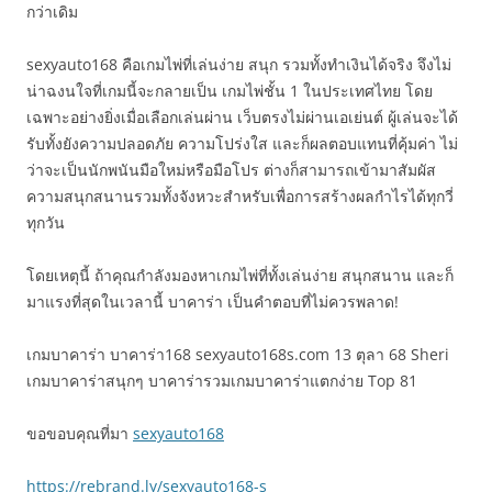
กว่าเดิม
sexyauto168 คือเกมไพ่ที่เล่นง่าย สนุก รวมทั้งทำเงินได้จริง จึงไม่
น่าฉงนใจที่เกมนี้จะกลายเป็น เกมไพ่ชั้น 1 ในประเทศไทย โดย
เฉพาะอย่างยิ่งเมื่อเลือกเล่นผ่าน เว็บตรงไม่ผ่านเอเย่นต์ ผู้เล่นจะได้
รับทั้งยังความปลอดภัย ความโปร่งใส และก็ผลตอบแทนที่คุ้มค่า ไม่
ว่าจะเป็นนักพนันมือใหม่หรือมือโปร ต่างก็สามารถเข้ามาสัมผัส
ความสนุกสนานรวมทั้งจังหวะสำหรับเพื่อการสร้างผลกำไรได้ทุกวี่
ทุกวัน
โดยเหตุนี้ ถ้าคุณกำลังมองหาเกมไพ่ที่ทั้งเล่นง่าย สนุกสนาน และก็
มาแรงที่สุดในเวลานี้ บาคาร่า เป็นคำตอบที่ไม่ควรพลาด!
เกมบาคาร่า บาคาร่า168 sexyauto168s.com 13 ตุลา 68 Sheri
เกมบาคาร่าสนุกๆ บาคาร่ารวมเกมบาคาร่าแตกง่าย Top 81
ขอขอบคุณที่มา
sexyauto168
https://rebrand.ly/sexyauto168-s