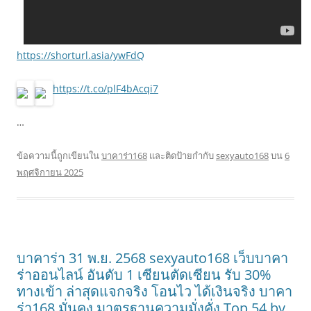
https://shorturl.asia/ywFdQ
https://t.co/plF4bAcqi7
…
ข้อความนี้ถูกเขียนใน
บาคาร่า168
และติดป้ายกำกับ
sexyauto168
บน
6
พฤศจิกายน 2025
บาคาร่า 31 พ.ย. 2568 sexyauto168 เว็บบาคา
ร่าออนไลน์ อันดับ 1 เซียนตัดเซียน รับ 30%
ทางเข้า ล่าสุดแจกจริง โอนไว ได้เงินจริง บาคา
ร่า168 มั่นคง มาตรฐานความมั่งคั่ง Top 54 by