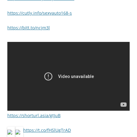
https://cutly.info/sexyauto168-s
https://bitt.to/ncjm3l
https://shorturl.asia/gtJuB
https://t.co/fHSlUgTrAD