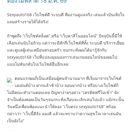
ต้องไม่พลาด 18 ม.ค. 69
Sexyauto168 เว็บไซต์ดี ระบบดี ทีมงานดูแลจริง เล่นแล้วบันเทิงใจ
แถมสร้างรายได้ได้จริง!
ถ้าพูดถึง “เว็บไซต์สล็อต” หรือ “เว็บคาสิโนออนไลน์” ปัจจุบันนี้มีให้
เลือกเล่นนับไม่ถ้วน แต่ว่าจะมีสักกี่เว็บไซต์ที่ทั้ง ระบบดี บริการเยี่ยม
และดูแลผู้เล่นเหมือนครอบครัว จนกระทั่งผมได้มารู้จักกับ
sexyauto168 เว็บที่แปลงมุมมองการเล่นเกมออนไลน์ของผมไป
แบบไม่หันกลับไปเว็บไซต์อื่นอีกเลย
ตอนแรกผมก็เป็นเสมือนผู้คนจำนวนมาก ที่เจ็บมาจากเว็บไซต์
เอเย่นต์บ้าง ฝากแล้วช้าบ้าง ถอนยากบ้าง หรือบางเว็บไซต์ก็
ไม่มีคณะทำงานตอบเลย ปัญหาง่ายๆอย่าง “เครดิตฟรีไม่เข้า” ยัง
จำเป็นต้องคอยเป็นวันๆจนกระทั่งเกือบจะเลิกเล่นไปแล้ว แม้กระนั้น
วันหนึ่งเพื่อนพ้องแนะนำให้ลอง “เว็บตรง sexyauto168” พร้อม
กล่าวว่า “เว็บนี้ดีจัง ลองสิ แล้วจะทราบว่าความสุขใจเวลาเล่นมัน
เป็นยังไง”