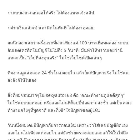
• ระบบฝาก-ถอนออโต้จริง ไม่ต้องแชทแจ้งสลิป
• ฝากเงินแล้วเข้าเครดิตในทันที ไม่ต้องรอคอย
ผมนึกออกเลยว่าครั้งแรกที่ฝากเพียงแค่ 100 บาทเพื่อทดลอง ระบบ
อัปเดตเครดิตในบัญชีในไม่ถึง 5 วินาที! มันทำให้ทราบเลยว่านี่
แหละเป็น “เว็บที่ลงทุนจริง” ไม่ใช่เว็บไซต์เปิดเล่นๆ
ทีมงานดูแลตลอด 24 ชั่วโมง ตอบไว แล้วก็แก้ปัญหาจริง ไม่ใช่แค่
ส่งลิงก์ให้ไปเอง
สิ่งที่ผมชอบมากๆใน sexyauto168 คือ “คณะทำงานดูแลดีสุดๆ”
ไม่ใช่แบบบอทตอบ หรือแอดไม่นที่ก็อปปี้ข้อความส่งซ้ำ แต่เป็นคณะ
ทำงานจริงๆที่พูดจาดี และก็เข้าใจปัญหาของผู้เล่น
วันหนึ่งผมเคยมีปัญหากับการถอนเงิน เพราะว่าใส่เลขบัญชีผิดเอง
แอดไม่นไม่เพียงแต่ตอบไว แต่ยังช่วยตรวจสอบและแก้ให้ในไม่ถึง