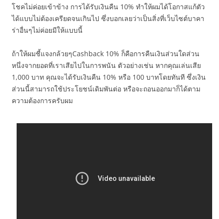
โชคไม่ค่อยเข้าข้าง การได้รับเงินคืน 10% ทำให้ผมได้โอกาสแก้ตัว
ได้แบบไม่ต้องเครียดจนเกินไป ซึ่งบอกเลยว่าเป็นสิ่งที่เว็บไซต์บาคา
ร่าอื่นๆไม่ค่อยมีให้แบบนี้
ถ้าให้ผมชี้แจงกล้วยๆCashback 10% ก็คือการคืนเงินส่วนใดส่วน
หนึ่งจากยอดที่เราเสียไปในการพนัน ตัวอย่างเช่น หากคุณเล่นเสีย
1,000 บาท คุณจะได้รับเงินคืน 10% หรือ 100 บาทโดยทันที ซึ่งเงิน
ส่วนนี้สามารถใช้ประโยชน์เดิมพันต่อ หรือจะถอนออกมาก็ได้ตาม
ความต้องการครับผม