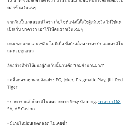
10 นาที ซึ่งบอกตามตรงว่า ถ้าหากเป็นเว็บอื่น ผมอาจจะจะต้องรอ
คอยข้ามวันแน่ๆ
จากวันนั้นผมเลยแน่ใจว่า เว็บไซต์แห่งนี้ตั้งใจผู้เล่นจริง ไม่ใช่แค่
เปิดเว็บ บาคาร่า เอาไว้ให้คนฝากเงินเฉยๆ
เกมเยอะแยะ เล่นเพลิน ไม่มีเบื่อ ทั้งยังสล็อต บาคาร่า และคาสิโน
สดครบทุกแนว
อีกอย่างที่ทำให้ผมอยู่กับเว็บนี้นานคือ “เกมจำนวนมาก”
• สล็อตจากทุกค่ายดังอย่าง PG, Joker, Pragmatic Play, Jili, Red
Tiger
• บาคาร่าแล้วก็คาสิโนสดจากค่าย Sexy Gaming,
บาคาร่า168
SA, AE Casino
• มีเกมใหม่อัปเดตตลอด ไม่เคยซ้ำ