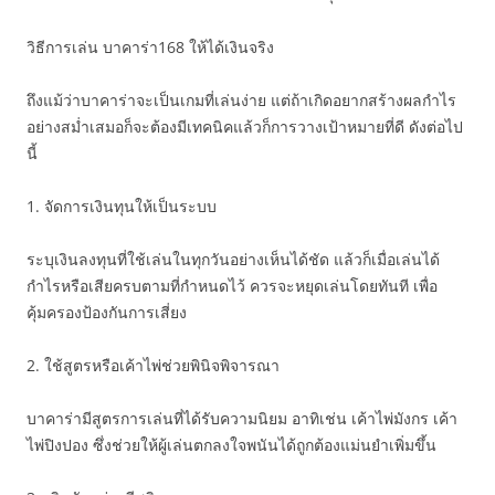
วิธีการเล่น บาคาร่า168 ให้ได้เงินจริง
ถึงแม้ว่าบาคาร่าจะเป็นเกมที่เล่นง่าย แต่ถ้าเกิดอยากสร้างผลกำไร
อย่างสม่ำเสมอก็จะต้องมีเทคนิคแล้วก็การวางเป้าหมายที่ดี ดังต่อไป
นี้
1. จัดการเงินทุนให้เป็นระบบ
ระบุเงินลงทุนที่ใช้เล่นในทุกวันอย่างเห็นได้ชัด แล้วก็เมื่อเล่นได้
กำไรหรือเสียครบตามที่กำหนดไว้ ควรจะหยุดเล่นโดยทันที เพื่อ
คุ้มครองป้องกันการเสี่ยง
2. ใช้สูตรหรือเค้าไพ่ช่วยพินิจพิจารณา
บาคาร่ามีสูตรการเล่นที่ได้รับความนิยม อาทิเช่น เค้าไพ่มังกร เค้า
ไพ่ปิงปอง ซึ่งช่วยให้ผู้เล่นตกลงใจพนันได้ถูกต้องแม่นยำเพิ่มขึ้น