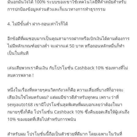
มั่นอกมั่นใจได้ 100% ระบบของเขาใช้เทคโนโลยีที่ล้ำสมัยสำหรับ
การปกป้องข้อมูลส่วนตัวและก็แนวทางการทำธุรกรรม
4. ไม่มีขั้นต่ำ ฝาก-ถอนเท่าไรก็ได้
อีกข้อดีที่ผมชอบมากเป็นคุณสามารถฝากหรือเบิกเงินได้ตามต้องการ
ไม่มีหลักเกณฑ์อย่างต่ำ จะฝากแค่ 50 บาท หรือถอนหลักหมื่นก็ทำ
เป็นในทันที
เล่นเสียพวกเราคืนเงิน กับโปรโมชั่น Cashback 10% ช่องทางที่ไม่
สมควรพลาด !
หนึ่งในเรื่องที่หลายๆคนวิตกกังวลก็คือ ความเสี่ยงที่บางทีก็อาจจะ
เสียเงินใช่ไหมครับผม? แต่ผมมีข่าวดีสำหรับทุกคน เพราะว่าที่
sexyauto168 เขามีโปรโมชั่นสุดพิเศษที่ผมบอกเลยว่าต้องใจมา
กมายๆซึ่งก็คือ โปรโมชั่น Cashback 10% ซึ่งคืนยอดเสียให้ผู้เล่นถึง
10% ของยอดที่เสียไปสำหรับการพนัน
สำหรับผม โปรโมชั่นนี้ถือเป็นตัวช่วยที่ดีมาก โดยเฉพาะในวันที่