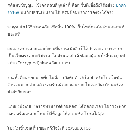
สติสัมปชัญญะ ใช้เคล็ดลับดีๆแล้วก็เลือกเว็บที่เชื่อถือได้อย่าง
บาคา
ร่า168
มันก็เปลี่ยนเป็นรายได้เสริมป้อมปราการคงจะได้จริง
sexyauto168 ปลอดภัย เชื่อมั่น 100% เว็บไซต์ตรงไม่ผ่านเอเย่นต์
ของแท้
ผมลองตรวจสอบและก็ถามทีมงานเพิ่มอีก ก็ได้คำตอบว่า บาคาร่า
เป็นเว็บตรงจากบริษัทแม่ ไม่ผ่านเอเย่นต์ ข้อมูลผู้เล่นทั้งสิ้นจะถูกเข้า
รหัส (Encrypted) ปลอดภัยแน่นอน
รวมทั้งที่ผมชอบมากคือ ไม่มีการบังคับทำเทิร์น สำหรับโปรโมชั่น
จำนวนมาก ฝากแล้วยอมรับได้เลย ถอนง่าย ไม่ต้องวิตกกังวลเรื่อง
ข้อจำกัดเยอะ
แถมยังมีระบบ “ตรวจทานยอดย้อนหลัง” ได้ตลอดเวลา ไม่ว่าจะฝาก
ถอน หรือเล่นเกมไหน ก็มีข้อมูลให้ดูเด่นชัด โปร่งใสสุดๆ
โปรโมชั่นจัดเต็ม ของฟรีมีจริงที่ sexyauto168