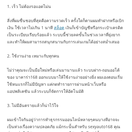
1. เร็ว ไม่ต้องรอแอดไม่น
สิ่งที่ผมชื่นชอบที่สุดคือความรวดเร็ว ครั้งใดก็ตามผมทำฝากหรือเบิก
เงิน ใช้เวลาไม่เกิน 1 นาที
สล็อต
เงินก็เข้าบัญชีหรือกระเป๋าเครดิต
เป็นระเบียบเรียบร้อยแล้ว ระบบนี้ช่วยลดขั้นในช่วงเวลาที่ยุ่งยาก
และทำให้ผมสามารถสนุกสนานกับการเล่นเกมได้อย่างสม่ำเสมอ
2. ใช้งานง่าย เหมาะกับทุกคน
ไม่ว่าคุณจะเป็นมือใหม่หรือเล่นมานานแล้ว ระบบฝาก-ถอนออโต้
ของ บาคาร่า168 ออกแบบมาให้ใช้งานง่ายอย่างยิ่ง ผมเองตอนเริ่ม
ใช้หนแรกก็ไม่มีปัญหา แค่กดทำรายการผ่านหน้าเว็บหรือ
แอปพลิเคชัน แล้วระบบก็จัดการให้อัตโนมัติ
3. ไม่มีอันตรายแล้วก็น่าไว้ใจ
ผมเข้าใจกันอยู่ว่าการทำธุรกรรมออนไลน์หลายๆคนบางทีอาจจะ
เป็นห่วงเรื่องความปลอดภัย แม้กระนั้นสำหรับ sexyauto168 คุณ