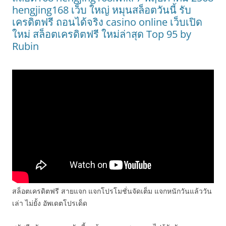
hengjing168 เว็บ ใหญ่ หมุนสล็อตวันนี้ รับ
เครดิตฟรี ถอนได้จริง casino online เว็บเปิด
ใหม่ สล็อตเครดิตฟรี ใหม่ล่าสุด Top 95 by
Rubin
สล็อตเครดิตฟรี สายแจก แจกโปรโมชั่นจัดเต็ม แจกหนักวันแล้ววัน
เล่า ไม่ยั้ง อัพเดตโปรเด็ด