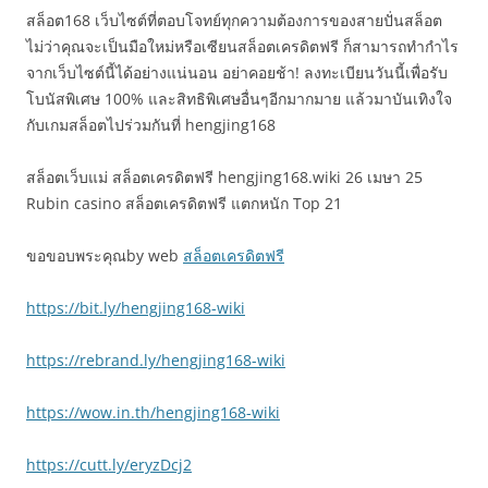
สล็อต168 เว็บไซต์ที่ตอบโจทย์ทุกความต้องการของสายปั่นสล็อต
ไม่ว่าคุณจะเป็นมือใหม่หรือเซียนสล็อตเครดิตฟรี ก็สามารถทำกำไร
จากเว็บไซต์นี้ได้อย่างแน่นอน อย่าคอยช้า! ลงทะเบียนวันนี้เพื่อรับ
โบนัสพิเศษ 100% และสิทธิพิเศษอื่นๆอีกมากมาย แล้วมาบันเทิงใจ
กับเกมสล็อตไปร่วมกันที่ hengjing168
สล็อตเว็บแม่ สล็อตเครดิตฟรี hengjing168.wiki 26 เมษา 25
Rubin casino สล็อตเครดิตฟรี แตกหนัก Top 21
ขอขอบพระคุณby web
สล็อตเครดิตฟรี
https://bit.ly/hengjing168-wiki
https://rebrand.ly/hengjing168-wiki
https://wow.in.th/hengjing168-wiki
https://cutt.ly/eryzDcj2