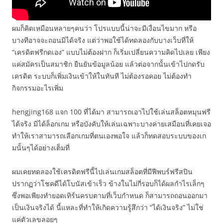
ผมก็คิดเหมือนหลายๆคนว่า โปรแบบนี้น่าจะมีเงื่อนไขมาก หรือ
บางทีอาจจะถอนมิได้จริง แต่ว่าพอใช้ได้ทดลองกับบางเว็บที่ให้
“เครดิตฟรีกดเอง” แบบไม่ต้องฝาก ก็เริ่มเปลี่ยนความคิดไปเลย เพียง
แค่สมัครเป็นสมาชิก ยืนยันข้อมูลน้อย แล้วต่อจากนั้นเข้าไปกดรับ
เครดิต ระบบก็เพิ่มเงินเข้าให้ในทันที ไม่ต้องรอคอย ไม่ต้องทำ
กิจกรรมอะไรเพิ่ม
hengjing168 แจก 100 ที่ได้มา สามารถเอาไปใช้เล่นสล็อตหมุนฟรี
ได้จริง มิได้ล็อกเกม หรือบังคับให้เล่นเฉพาะบางค่ายเสมือนที่เคยเจอ
ทำให้เราสามารถเลือกเกมที่ตนเองพอใจ แล้วก็ทดสอบระบบของเก
มนั้นๆได้อย่างเต็มที่
ผมเคยทดลองใช้เครดิตฟรีนี้ไปเล่นเกมสล็อตที่มีฟีพบร์ฟรีสปิน
ปรากฏว่าโชคดีได้โบนัสเข้าเร็ว ข้างในไม่กี่รอบก็ได้ผลกำไรเล็กๆ
ซึ่งพอเพียงทำยอดเทิร์นครบตามที่เว็บกำหนด ก็สามารถถอนออกมา
เป็นเงินจริงได้ นี้แหละที่ทำให้เกิดความรู้สึกว่า “ได้เงินจริง” ไม่ใช่
แค่ตัวเลขลอยๆ