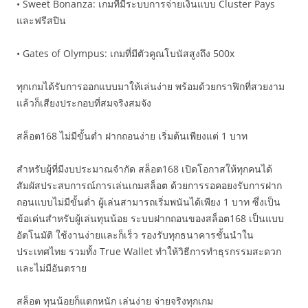
• Sweet Bonanza: เกมที่มีระบบการจ่ายเงินแบบ Cluster Pays
และฟรีสปิน
• Gates of Olympus: เกมที่มีตัวคูณโบนัสสูงถึง 500x
ทุกเกมได้รับการออกแบบมาให้เล่นง่าย พร้อมด้วยกราฟิกที่สวยงาม
แล้วก็เสียงประกอบที่สมจริงสมจัง
สล็อต168 ไม่มีขั้นต่ำ ฝากถอนง่าย เริ่มต้นเพียงแต่ 1 บาท
สำหรับผู้ที่มีงบประมาณจำกัด สล็อต168 เปิดโอกาสให้ทุกคนได้
สัมผัสประสบการณ์การเล่นเกมสล็อต ด้วยการรอคอยงรับการฝาก
ถอนแบบไม่มีขั้นต่ำ ผู้เล่นสามารถเริ่มพนันได้เพียง 1 บาท ซึ่งเป็น
ข้อเด่นสำหรับผู้เล่นทุนน้อย ระบบฝากถอนของสล็อต168 เป็นแบบ
อัตโนมัติ ใช้งานง่ายและก็เร็ว รองรับทุกธนาคารชั้นนำใน
ประเทศไทย รวมทั้ง True Wallet ทำให้วิธีการทำธุรกรรมสะดวก
และไม่มีอันตราย
สล็อต ทุนน้อยก็แตกหนัก เล่นง่าย จ่ายจริงทุกเกม