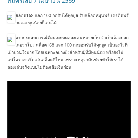
สมัครเลย 7 เมษายน 2569
สล็อต168 แจก 100 กดรับได้ทุกยูส รับสล็อตหมุนฟรี เครดิตฟรี
กดเอง ทุนน้อยก็เล่นได้
จากประสบการณ์ที่ผมเคยทดลองเล่นหลายเว็บ จำเป็นต้องบอก
เลยว่าโปร สล็อต168 แจก 100 กดยอมรับได้ทุกยูส เป็นอะไรที่
เย้ายวนใจมาก โดยเฉพาะอย่างยิ่งสำหรับผู้ที่มีทุนน้อย หรือยังไม่
แน่ใจว่าจะเริ่มเล่นสล็อตดีไหม เพราะเหตุว่ามันช่วยทำให้เราได้
ลองเล่นจริงแบบไม่ต้องเสียเงินก่อน