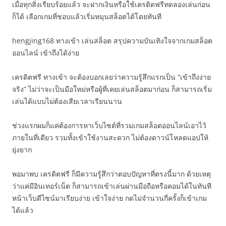
เมื่อทุกสิ่งเรียบร้อยแล้ว จะฝากเงินหรือใช้เครดิตฟรีทดลองเล่นก่อน
ก็ได้ เลือกเกมที่ชอบแล้วเริ่มหมุนสล็อตได้โดยทันที
hengjing168 ทางเข้า เล่นสล็อต สรุปความบันเทิงใจจากเกมสล็อต
ออนไลน์ เข้าถึงได้ง่าย
เครดิตฟรี ทางเข้า จะต้องบอกเลยว่าความรู้สึกแรกเป็น “เข้าถึงง่าย
จริง” ไม่ว่าจะเป็นมือใหม่หรือผู้ที่เคยเล่นสล็อตมาก่อน ก็สามารถเริ่ม
เล่นได้แบบไม่ต้องเสียเวลาเรียนนาน
ช่วงแรกผมก็แค่ต้องการหาเว็บไซต์ที่รวมเกมสล็อตออนไลน์เอาไว้
ภายในที่เดียว รวมทั้งเข้าใช้งานสะดวก ไม่ต้องดาวน์โหลดแอปให้
ยุ่งยาก
พอมาพบ เครดิตฟรี ก็มีความรู้สึกว่าตอบปัญหาที่ตรงนี้มาก ด้วยเหตุ
ว่าแค่มีอินเทอร์เน็ต ก็สามารถเข้าเล่นผ่านมือถือหรือคอมได้ในทันที
หน้าเว็บดีไซน์มาเรียบง่าย เข้าใจง่าย กดไม่จำนวนกี่ครั้งก็เข้าเกม
ได้แล้ว