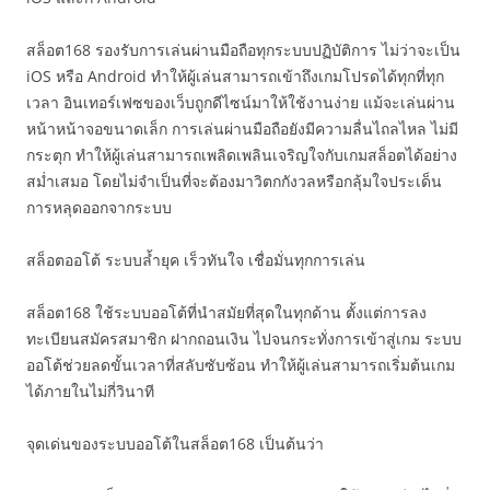
สล็อต168 รองรับการเล่นผ่านมือถือทุกระบบปฏิบัติการ ไม่ว่าจะเป็น
iOS หรือ Android ทำให้ผู้เล่นสามารถเข้าถึงเกมโปรดได้ทุกที่ทุก
เวลา อินเทอร์เฟซของเว็บถูกดีไซน์มาให้ใช้งานง่าย แม้จะเล่นผ่าน
หน้าหน้าจอขนาดเล็ก การเล่นผ่านมือถือยังมีความลื่นไถลไหล ไม่มี
กระตุก ทำให้ผู้เล่นสามารถเพลิดเพลินเจริญใจกับเกมสล็อตได้อย่าง
สม่ำเสมอ โดยไม่จำเป็นที่จะต้องมาวิตกกังวลหรือกลุ้มใจประเด็น
การหลุดออกจากระบบ
สล็อตออโต้ ระบบล้ำยุค เร็วทันใจ เชื่อมั่นทุกการเล่น
สล็อต168 ใช้ระบบออโต้ที่นำสมัยที่สุดในทุกด้าน ตั้งแต่การลง
ทะเบียนสมัครสมาชิก ฝากถอนเงิน ไปจนกระทั่งการเข้าสู่เกม ระบบ
ออโต้ช่วยลดขั้นเวลาที่สลับซับซ้อน ทำให้ผู้เล่นสามารถเริ่มต้นเกม
ได้ภายในไม่กี่วินาที
จุดเด่นของระบบออโต้ในสล็อต168 เป็นต้นว่า