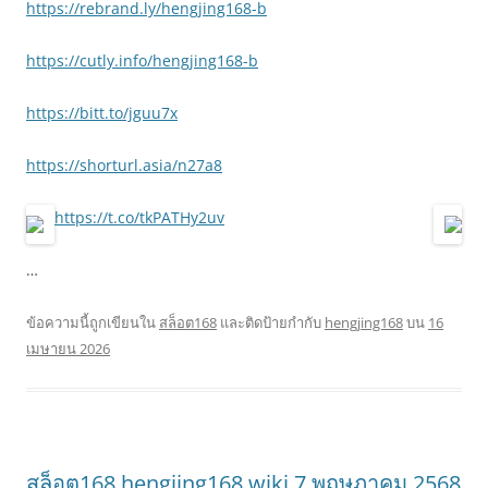
https://rebrand.ly/hengjing168-b
https://cutly.info/hengjing168-b
https://bitt.to/jguu7x
https://shorturl.asia/n27a8
https://t.co/tkPATHy2uv
…
ข้อความนี้ถูกเขียนใน
สล็อต168
และติดป้ายกำกับ
hengjing168
บน
16
เมษายน 2026
สล็อต168 hengjing168.wiki 7 พฤษภาคม 2568