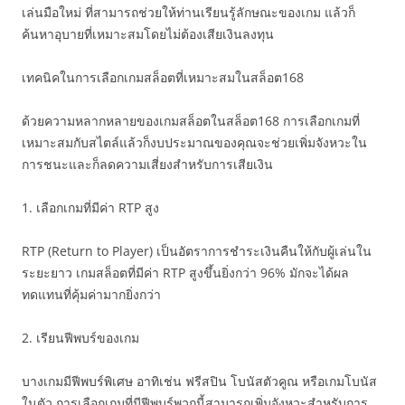
เล่นมือใหม่ ที่สามารถช่วยให้ท่านเรียนรู้ลักษณะของเกม แล้วก็
ค้นหาอุบายที่เหมาะสมโดยไม่ต้องเสียเงินลงทุน
เทคนิคในการเลือกเกมสล็อตที่เหมาะสมในสล็อต168
ด้วยความหลากหลายของเกมสล็อตในสล็อต168 การเลือกเกมที่
เหมาะสมกับสไตล์แล้วก็งบประมาณของคุณจะช่วยเพิ่มจังหวะใน
การชนะและก็ลดความเสี่ยงสำหรับการเสียเงิน
1. เลือกเกมที่มีค่า RTP สูง
RTP (Return to Player) เป็นอัตราการชำระเงินคืนให้กับผู้เล่นใน
ระยะยาว เกมสล็อตที่มีค่า RTP สูงขึ้นยิ่งกว่า 96% มักจะได้ผล
ทดแทนที่คุ้มค่ามากยิ่งกว่า
2. เรียนฟีพบร์ของเกม
บางเกมมีฟีพบร์พิเศษ อาทิเช่น ฟรีสปิน โบนัสตัวคูณ หรือเกมโบนัส
ในตัว การเลือกเกมที่มีฟีพบร์พวกนี้สามารถเพิ่มจังหวะสำหรับการ