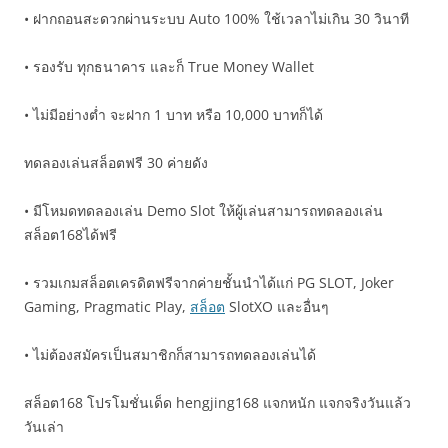
• ฝากถอนสะดวกผ่านระบบ Auto 100% ใช้เวลาไม่เกิน 30 วินาที
• รองรับ ทุกธนาคาร และก็ True Money Wallet
• ไม่มีอย่างต่ำ จะฝาก 1 บาท หรือ 10,000 บาทก็ได้
ทดลองเล่นสล็อตฟรี 30 ค่ายดัง
• มีโหมดทดลองเล่น Demo Slot ให้ผู้เล่นสามารถทดลองเล่น
สล็อต168ได้ฟรี
• รวมเกมสล็อตเครดิตฟรีจากค่ายชั้นนำได้แก่ PG SLOT, Joker
Gaming, Pragmatic Play,
สล็อต
SlotXO และอื่นๆ
• ไม่ต้องสมัครเป็นสมาชิกก็สามารถทดลองเล่นได้
สล็อต168 โปรโมชั่นเด็ด hengjing168 แจกหนัก แจกจริงวันแล้ว
วันเล่า