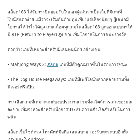
สล็อต168 ได้รับการยินยอมรับในกลุ่มผู้เล่นว่าเป็นเว็บที่มีเกมที่
โบนัสแตกง่าย แม้ว่าจะเริ่มต้นด้วยทุนเพียงแค่เล็กๆน้อยๆ ผู้เล่นก็มี
โอกาสได้กำไรได้สูง เกมสล็อตทุกเกมในสล็อต168 ถูกออกแบบมาให้
มี RTP (Return to Player) สูง ช่วยเพิ่มโอกาสในการชนะรางวัล
ตัวอย่างเกมที่เหมาะสำหรับผู้เล่นทุนน้อย อย่างเช่น
• Mahjong Ways 2:
สล็อต
เกมที่มีตัวคูณมากขึ้นในรอบการชนะ
• The Dog House Megaways: เกมที่มีเพย์ไลน์หลากหลายรวมทั้ง
ฟีเจอร์ฟรีสปิน
การเลือกเกมที่เหมาะสมกับงบประมาณรวมทั้งสไตล์การเล่นของคุณ
จะช่วยเพิ่มจังหวะสำหรับเพื่อการประสบความสำเร็จสำหรับในการ
พนัน
สล็อตเว็บไซต์ตรง โทรศัพท์มือถือ เล่นสบาย รองรับทุกระบบอีกทั้ง
iOS และก็ Android