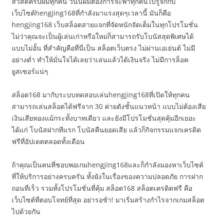
สวัสดีครับผมทุกคน วันนี้ผมต้องการจะพาทุกคนไปรู้จักกับ
เว็บไซต์hengjing168ที่กำลังมาแรงสุดๆเวลานี้ มันก็คือ
hengjing168 เว็บสล็อตสายแจกที่จัดหนักจัดเต็มในทุกโปรโมชั่น
ไม่ว่าคุณจะเป็นผู้เล่นเก่าหรือใหม่ก็สามารถรับโบนัสสุดพิเศษได้
แบบไม่อั้น ที่สำคัญคือที่นี่เป็น สล็อตเว็บตรง ไม่ผ่านเอเย่นต์ ไม่มี
อย่างต่ำ ทำให้มั่นใจได้เลยว่าเล่นแล้วได้เงินจริง ไม่มีการล็อค
ยูสเซอร์แน่ๆ
สล็อต168 มากับระบบทดสอบเล่นhengjing168ที่เปิดให้ทุกคน
สามารถเล่นสล็อตได้ฟรีจาก 30 ค่ายดังชั้นแนวหน้า แบบไม่ต้องเสีย
เงินเสียทองแม้กระทั้งบาทเดียว และยังมีโปรโมชั่นสุดคุ้มอีกเยอะ
ได้แก่ โบนัสฝากทีแรก โบนัสคืนยอดเสีย แล้วก็กิจกรรมแจกเครดิต
ฟรีที่อัปเดตตลอดทั้งเดือน
ถ้าคุณเป็นคนที่ชอบพอเกมhengjing168และก็กำลังมองหาเว็บไซต์
ที่ให้บริการอย่างครบครัน ทั้งยังในเรื่องของความปลอดภัย การฝาก
ถอนที่เร็ว รวมทั้งโปรโมชั่นที่คุ้ม สล็อต168 สล็อตเครดิตฟรี คือ
เว็บไซต์ที่ตอบโจทย์ที่สุด อย่ารอช้า! มาเริ่มสร้างกำไรจากเกมสล็อต
ไปด้วยกัน