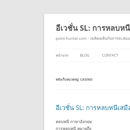
อีเวชั่น SL: การหลบหน
point-hunter.com – เพลิดเพลินกับการสะสม
หน้าแรก
BLOG
CONTACT
คลังเก็บหมวดหมู่:
CASINO
อีเวชั่น SL: การหลบหนีเสม
หลบหนี ภาษาอังกฤษ
การหลบหนี หมายถึง