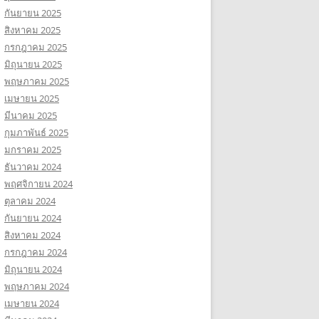
กันยายน 2025
สิงหาคม 2025
กรกฎาคม 2025
มิถุนายน 2025
พฤษภาคม 2025
เมษายน 2025
มีนาคม 2025
กุมภาพันธ์ 2025
มกราคม 2025
ธันวาคม 2024
พฤศจิกายน 2024
ตุลาคม 2024
กันยายน 2024
สิงหาคม 2024
กรกฎาคม 2024
มิถุนายน 2024
พฤษภาคม 2024
เมษายน 2024