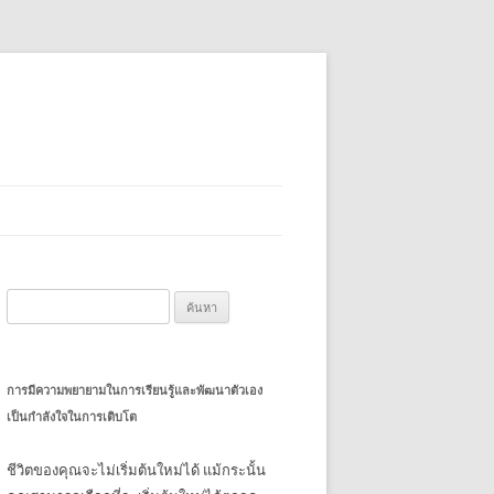
ค้นหา
สำหรับ:
การมีความพยายามในการเรียนรู้และพัฒนาตัวเอง
เป็นกำลังใจในการเติบโต
ชีวิตของคุณจะไม่เริ่มต้นใหม่ได้ แม้กระนั้น