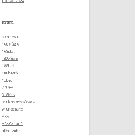
มีนาคม 2024
หมวดหมู่
037movie
168 สล็อต
168slot
168สล็อต
188bet
188betth
1xbet
77UFA
918Kiss
918kiss ดาวน์โหลด
918kissauto
ABA
ABAGroup2
allbet24hr