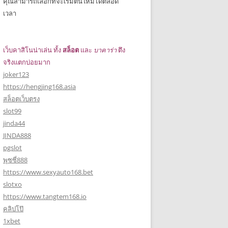
คุณสามารถเลือกที่จะเริ่มต้นใหม่ได้ตลอด
เวลา
เว็บคาสิโนน่าเล่น ทั้ง
สล็อต
และ
บาคาร่า
ตึง
จริงแตกบ่อยมาก
joker123
https://hengjing168.asia
สล็อตเว็บตรง
slot99
jinda44
JINDA888
pgslot
พุซซี่888
https://www.sexyauto168.bet
slotxo
https://www.tangtem168.io
คลิปโป๊
1xbet