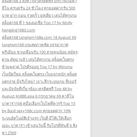
สล็อต168 3 สิงหา 69 เครดิตฟรี บริการเกมคา
สิโน ครบครัน 24 ชั่วโมง ทุกยอดฝากรับ 500
บาท ฝาก-ถอน รวดเร็ว ยูสเดียว เล่นได้ทุกเกม
สล็อต168 ที่ 1 ของเอเชีย Top 17 by Molly
hengjing168d.com
สล็อต168 tangtem168e.com 18 August 69
tangtem168 เกมสดภาพชัด บรรยากาศ
พรีเมียม ชวนเพื่อนรับ 100 สายทุนน้อย สมัคร
ด่วน คัดมาแล้ว เล่นได้ทุกเกม สล็อตเว็บตรง
ห้ามพลาด โปรดีรออยู่ Top 17 by Winona
เว็บเปิดใหม่ สล็อตเว็บตรง เว็บแจกหนัก สล็อต
แตกง่าย มีจริงไหม? เจาะลึกระบบเกม ฟีเจอร์
และปัจจัยที่เกี่ยวข้อง เครดิตฟรี Top 48 by
August Jin888.asia 6 กรกฎาคม 69 คาสิโน
บาคาร่า168 คู่มือเลือกเว็บไพ่ที่ควรรู้ Top 15
by Basil sexy168c.com ทุกยอดฝาก 10%
ระบบอัตโนมัติเจ้าแรก เว็บดี มีโต๊ะให้เลือก
เยอะ บาคาร่า เข้าเล่นวันนี้ รับโปรดีทันที 6 สิง
หา 2569