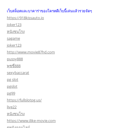
เว็บสล็อตและบาคาร่าของโครตดีเว็บนี้เล่นแล้วรวยจัดๆ
https://918kissauto.io
joker123
หนังชนโรง
sagame
joker123
http://www.movie87hd.com
pussy888
พุซซี่888
sexybaccarat
pg slot
pgslot
pg99
https://fullslotpg.us/
live22
หนังชนโรง
https://www.ilike-movie.com
ดูหนังออนไลน์