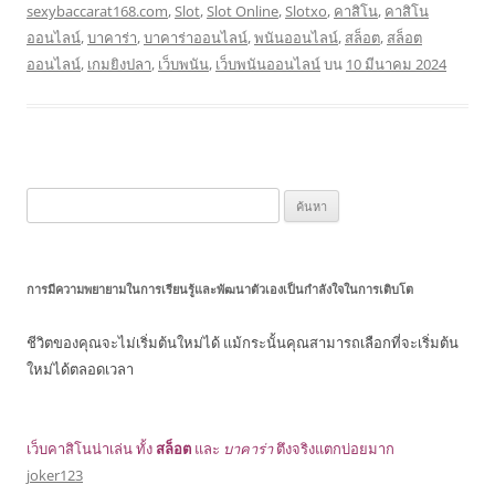
sexybaccarat168.com
,
Slot
,
Slot Online
,
Slotxo
,
คาสิโน
,
คาสิโน
ออนไลน์
,
บาคาร่า
,
บาคาร่าออนไลน์
,
พนันออนไลน์
,
สล็อต
,
สล็อต
ออนไลน์
,
เกมยิงปลา
,
เว็บพนัน
,
เว็บพนันออนไลน์
บน
10 มีนาคม 2024
ค้นหา
สำหรับ:
การมีความพยายามในการเรียนรู้และพัฒนาตัวเองเป็นกำลังใจในการเติบโต
ชีวิตของคุณจะไม่เริ่มต้นใหม่ได้ แม้กระนั้นคุณสามารถเลือกที่จะเริ่มต้น
ใหม่ได้ตลอดเวลา
เว็บคาสิโนน่าเล่น ทั้ง
สล็อต
และ
บาคาร่า
ตึงจริงแตกบ่อยมาก
joker123