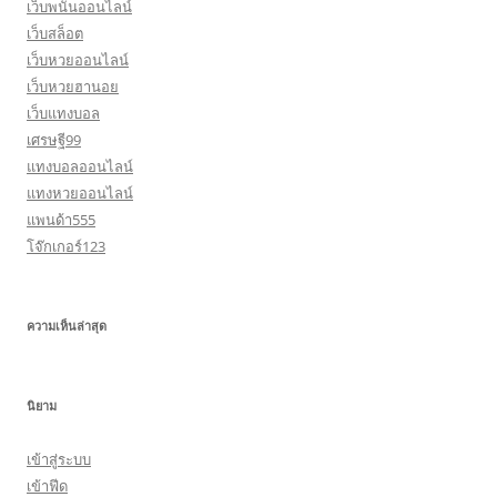
เว็บพนันออนไลน์
เว็บสล็อต
เว็บหวยออนไลน์
เว็บหวยฮานอย
เว็บแทงบอล
เศรษฐี99
แทงบอลออนไลน์
แทงหวยออนไลน์
แพนด้า555
โจ๊กเกอร์123
ความเห็นล่าสุด
นิยาม
เข้าสู่ระบบ
เข้าฟีด