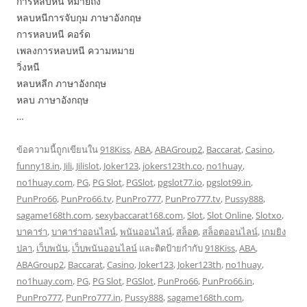
การหลบหนี หมายถึง
หลบหนีการจับกุม ภาษาอังกฤษ
การหลบหนี คอร์ด
เพลงการหลบหนี ความหมาย
วิ่งหนี
หลบหลีก ภาษาอังกฤษ
หลบ ภาษาอังกฤษ
…
ข้อความนี้ถูกเขียนใน
918Kiss
,
ABA
,
ABAGroup2
,
Baccarat
,
Casino
,
funny18.in
,
Jili
,
Jilislot
,
Joker123
,
jokers123th.co
,
no1huay
,
no1huay.com
,
PG
,
PG Slot
,
PGSlot
,
pgslot77.io
,
pgslot99.in
,
PunPro66
,
PunPro66.tv
,
PunPro777
,
PunPro777.tv
,
Pussy888
,
sagame168th.com
,
sexybaccarat168.com
,
Slot
,
Slot Online
,
Slotxo
,
บาคาร่า
,
บาคาร่าออนไลน์
,
พนันออนไลน์
,
สล็อต
,
สล็อตออนไลน์
,
เกมยิง
ปลา
,
เว็บพนัน
,
เว็บพนันออนไลน์
และติดป้ายกำกับ
918Kiss
,
ABA
,
ABAGroup2
,
Baccarat
,
Casino
,
Joker123
,
Joker123th
,
no1huay
,
no1huay.com
,
PG
,
PG Slot
,
PGSlot
,
PunPro66
,
PunPro66.in
,
PunPro777
,
PunPro777.in
,
Pussy888
,
sagame168th.com
,