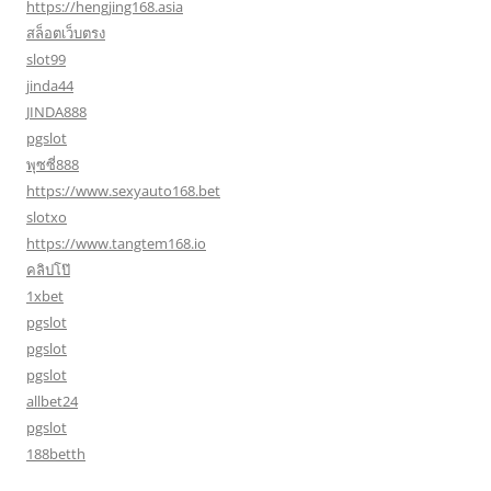
https://hengjing168.asia
สล็อตเว็บตรง
slot99
jinda44
JINDA888
pgslot
พุซซี่888
https://www.sexyauto168.bet
slotxo
https://www.tangtem168.io
คลิปโป๊
1xbet
pgslot
pgslot
pgslot
allbet24
pgslot
188betth