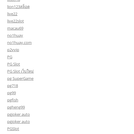
lion123สล็อต
live22
live22slot
macau69
no1huay
no1huay.com
p2vvip
PG
PG Slot
PG Slot เว็บใหม่
pg SuperGame
pg718
pg99
pgfish
pgheng99
pgjoker auto
pgjoker auto
PGSlot