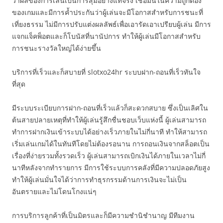
ว่าผลของการเล่นเป็นการสุ่มอย่างแท้จริง เชื่อมั่นในความถูกต้อง
ของเกมและมีการค้ำประกันว่าผู้เล่นจะมีโอกาสสำหรับการชนะที่
เที่ยงธรรม ไม่มีการปรับแต่งผลลัพธ์เพื่อเอารัดเอาเปรียบผู้เล่น มีการ
แจกแจ็คพ็อตและก็โบนัสที่นานัปการ ทำให้ผู้เล่นมีโอกาสสำหรับ
การชนะรางวัลใหญ่ได้ง่ายขึ้น
บริการที่เร็วและก็สบายที่ slotxo24hr ระบบฝาก-ถอนที่เร็วทันใจ
ที่สุด
มีระบบระเบียบการฝาก-ถอนที่เร็วแล้วก็สะดวกสบาย ซึ่งเป็นเลิศใน
ต้นสายปลายเหตุที่ทำให้ผู้เล่นรู้สึกชื่นชอบเว็บแห่งนี้ ผู้เล่นสามารถ
ทำการฝากเงินเข้าระบบได้อย่างเร็วภายในไม่กี่นาที ทำให้สามารถ
เริ่มเล่นเกมได้ในทันทีโดยไม่ต้องรอนาน การถอนเงินจากสล็อตเป็น
เรื่องที่ง่ายรวมทั้งรวดเร็ว ผู้เล่นสามารถเบิกเงินได้ภายในเวลาไม่กี่
นาทีหลังจากทำรายการ มีการใช้ระบบการคลังที่มีความปลอดภัยสูง
ทำให้ผู้เล่นมั่นใจได้ว่าการทำธุรกรรมด้านการเงินจะไม่เป็น
อันตรายและไม่โดนโกงแน่ๆ
การบริการลูกค้าที่เป็นมิตรและก็มีความชำนิชำนาญ มีทีมงาน