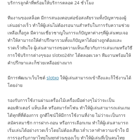
บริการลูกค้าที่พร้อมให้บริการตลอด 24 ชั่วโมง
ทีมงานของสล็อต มีการสนองตอบต่อข้อสงสัยรวมทั้งปัญหาของผู้
เล่นอย่างเร็ว ทำให้ผู้เล่นไม่ต้องรอนานสำหรับในการรับความช่วย
เหลือเกื้อกูล มีความเชี่ยวชาญในการแก้ปัญหาต่างๆที่ผู้เล่นพบเจอ
ทำให้สามารถให้คำปรึกษารวมทั้งแก้ปัญหาได้อย่างถูกต้องและ
รวดเร็วทันใจ ผู้เล่นสามารถขอความเห็นเกี่ยวกับการเล่นเกมหรือวิธี
การใช้บริการต่างๆของ slotxo24hr ได้ตลอดเวลา ทีมงานพร้อมให้
คำปรึกษาและก็ช่วยเหลืออย่างมาก
มีการพัฒนาเว็บไซต์
slotxo
ให้ผู้เล่นสามารถเข้าถึงและก็ใช้งานได้
โดยง่าย
รองรับการใช้งานผ่านเครื่องไม้เครื่องมือต่างๆไม่ว่าจะเป็น
คอมพิวเตอร์ แท็บเล็ต หรือสมาร์ทโฟน ทำให้ผู้เล่นสามารถเล่นเกม
ได้ทุกที่ที่ต้องการ ถูกดีไซน์ให้มีการใช้งานที่ง่าย ไม่ว่าจะเป็นการ
สมัครสมาชิก การฝาก-ถอน หรือการเลือกเกม ทำให้ผู้เล่นสามารถ
เริ่มเล่นได้อย่างรวดเร็วโดยไม่ต้องเสียเวล่ำเวลาทำความเข้าใจ มี
การรองรับภาษาไทยในทุกส่วนของเว็บ ทำให้ผู้เล่นที่เป็นคนไทย