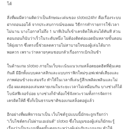
โต้
สิ่งที่ผมมีความคิดว่าเป็นลักษณะเด่นของ slotxo24hr คือเรื่องระบบ
ฝากถอนออโต้ จากประสบการณ์ของผม วิธีการทำรายการใช้เวลา
ไม่นาน บางโอกาสไม่ถึง 1 นาทีเงินก็เข้าเครดิตให้เล่นได้ทันที ส่วน
ตอนถอนก็นับว่าเร็วในระดับหนึ่ง ไม่ต้องติดต่อแอดมินหลายขั้นตอน
ให้ยุ่งยาก ซึ่งตรงนี้ช่วยลดความไม่สาบายใจของผู้เล่นได้มาก
พอควร เพราะว่าหลายๆคนชอบกลัวเรื่องการเบิกเงินช้า
ในด้านเกม slotxo ภายในเว็บจะเน้นแนวเกมสล็อตยอดฮิตที่คุ้นเคย
กันดี มีอีกทั้งแบบคลาสสิกและแบบกราฟิกใหม่ๆเอฟเฟกต์เสียงและ
ภาพค่อนข้างจะสมจริง ทำให้ในเวลาที่เล่นรู้สึกเพลิดเพลินและไม่
เบื่อ ผมเคยลองเล่นหลายเกมในระยะเวลาไม่เหมือนกัน บางช่วงก็ได้
โบนัสฟีเจอร์บ่อย บางช่วงก็จำต้องใช้จังหวะรวมทั้งการจัดการ
เครดิตให้ดี ซึ่งก็เป็นธรรมชาติของเกมสล็อตอยู่แล้ว
อีกอย่างที่ผมพิจารณาเป็น เว็บไซต์รูปแบบนี้มักจะถูกเรียกว่า
“เว็บไซต์ตรงไม่ผ่านเอเย่นต์” slotxo ซึ่งในมุมของผู้เล่นก็มักจะรู้
เรื่องว่าเป็นระบบที่ลดขั้นตอนระหว่างผู้เล่นกับระบบเกม ทำให้