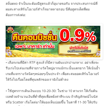
สล็อตxo จำเป็นจะต้องมีสูตรแล้วก็อุบายขอรับ จากประสบการณ์ที่
ผมสะสางเทิร์นโอเวอร์สำเร็จมาหลายรอบ นี่คือสูตรเด็ดที่ผม
ต้องการส่งต่อ:
• เลือกเกมที่มีค่า RTP สูงแล้วก็มีความผันแปรปานกลาง: อย่าเพิ่งจะ
รีบเร่งไปเล่นเกมที่จ่ายรางวัลใหญ่มากแม้กระนั้นแตกยาก ให้เน้นย้ำ
เกมที่แจกรางวัลนิดๆหน่อยๆเป็นประจำ เพื่อสะสมยอดเทิร์นโอเวอร์
ให้วิ่งไปเรื่อยโดยที่ทุนหลักของเรายังไม่ต่ำลง
• ใช้สูตรการเดินเงินแบบ 10-20-30: ในช่วง 10 ตาแรก ให้เริ่มต้น
เบทด้วยจำนวนเงินที่ต่ำที่สุดเพื่อหยั่งท่าทีระบบ ถ้าสัญลักษณ์โบนัส
หรือ Scatter เริ่มโผล่มาให้มองเห็นบ่อยขึ้น ในตาที่ 11-30 ให้ปรับ