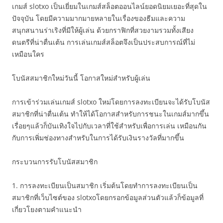
เกมส์ slotxo เป็นเยี่ยมในเกมส์สล็อตออนไลน์ยอดนิยมเยอะที่สุดใน
ปัจจุบัน โดยมีความมากมายหลายในเรื่องของธีมและความ
สนุกสนานร่าเริงที่มีให้ผู้เล่น ด้วยกราฟิกที่สวยงามรวมทั้งเสียง
ดนตรีที่น่าตื่นเต้น การเล่นเกมส์สล็อตจึงเป็นประสบการณ์ที่ไม่
เหมือนใคร
โบนัสสมาชิกใหม่วันนี้ โอกาสใหม่สำหรับผู้เล่น
การเข้าร่วมเล่นเกมส์ slotxo ใหม่โดยการลงทะเบียนจะได้รับโบนัส
สมาชิกที่น่าตื่นเต้น ทำให้ได้โอกาสสำหรับการชนะในเกมส์มากขึ้น
เรื่อยๆแล้วก็บันเทิงใจไปกับเวลาที่ใช้สำหรับเพื่อการเล่น เหมือนกัน
กับการเพิ่มช่องทางสำหรับในการได้รับเงินรางวัลที่มากขึ้น
กระบวนการรับโบนัสสมาชิก
1. การลงทะเบียนเป็นสมาชิก เริ่มต้นโดยทำการลงทะเบียนเป็น
สมาชิกที่เว็บไซต์ของ slotxoโดยกรอกข้อมูลส่วนตัวแล้วก็ข้อมูลที่
เกี่ยวโยงตามคำแนะนำ