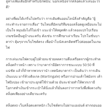
ลู่ทางเพิ่มเติมอีกสำหรับนักพนัน: นอกเหนือจากสล็อตแล้วเล่นอะไร
ดี?
อย่างที่ผมได้เกริ่นไปครับว่า การเดิมพันออนไลน์สิ่งสำคัญคือ “ผู้
กระทำระจายการเสี่ยง” วันไหนที่อัลกอริทึมของสล็อตดูเหมือนจะไม่
เป็นใจ หมุนยังไงก็ไม่เข้า แนะนำให้หยุดพัก แล้วลองแปรไปเรียน
เกมชนิดอื่นดูบ้างนะครับ ดังเช่น การศึกษาเล่าเรียน โปรโมชั่นบา
คาร่า คุ้มๆจากเว็บไซต์ตรง เพื่อนำโบนัสเครดิตฟรีไปต่อยอดในเกม
ไพ่
การเล่นเกมไพ่ควบคู่ไปด้วยจะช่วยลดความตึงเครียดจากผู้กระทำด
สล็อตก้าวหน้า เพราะว่าบาคาร่ามีอัตราการชนะแบบ 50:50 ที่
แน่ชัด แล้วก็ถ้าหากพวกเรานำ เทคนิคบาคาร่า เป็นต้นว่า การเดิน
เงินแบบ มาร์ท้วงติงเกล (Martingale) หรือการอ่านเค้าไพ่มังกร เค้า
ไพ่ปิงปอง เข้ามาประยุกต์ใช้ร่วมด้วย มันจะช่วยทำให้พวกเรามี
โอกาสทำเงินเข้ากระเป๋าได้นิ่งแล้วก็มั่นคงกว่าการหวังพึ่งพิงดวงกับ
สล็อตเพียงอย่างเดียวนะครับ
สล็อตxo เว็บสล็อตแตกหนัก เว็บไซต์ตรงไม่ผ่านเอเย่นต์ ฝากถอนออ