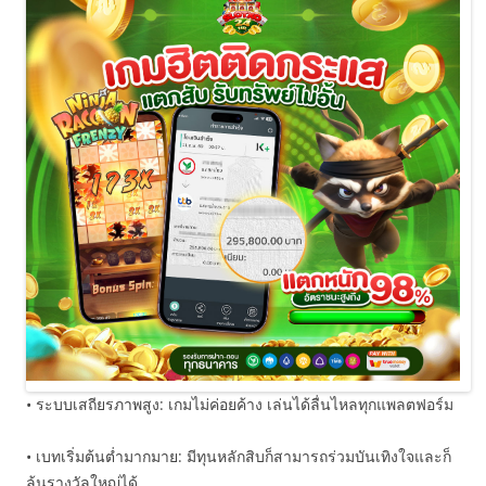
• ระบบเสถียรภาพสูง: เกมไม่ค่อยค้าง เล่นได้ลื่นไหลทุกแพลตฟอร์ม
• เบทเริ่มต้นต่ำมากมาย: มีทุนหลักสิบก็สามารถร่วมบันเทิงใจและก็
ลุ้นรางวัลใหญ่ได้