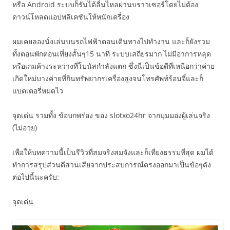
หรือ Android ระบบก็รันได้ลื่นไหลผ่านบราวเซอร์โดยไม่ต้อง
ดาวน์โหลดแอปพลิเคชันให้หนักเครื่อง
ผมเคยลองนั่งเล่นบนรถไฟฟ้าตอนเดินทางไปทำงาน และก็ยังรวม
ทั้งตอนพักตอนเที่ยงสั้นๆ15 นาที ระบบเสถียรมาก ไม่มีอาการหลุด
หรือเกมค้างระหว่างที่โบนัสกำลังแตก ซึ่งนี่เป็นข้อดีที่เหนือกว่าค่าย
เกิดใหม่บางค่ายที่กินทรัพยากรเครื่องสูงจนโทรศัพท์ร้อนจี๋และก็
แบตเตอรี่หมดไว
จุดเด่น รวมทั้ง ข้อบกพร่อง ของ slotxo24hr จากมุมมองผู้เล่นจริง
(ไม่อวย)
เพื่อให้บทความนี้เป็นรีวิวที่สมจริงสมจังและก็เที่ยงธรรมที่สุด ผมได้
ทำการสรุปส่วนดีส่วนเสียจากประสบการณ์ตรงออกมาเป็นข้อๆดัง
ต่อไปนี้นะครับ:
จุดเด่น