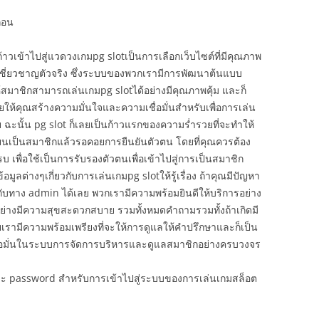
่อน
าวเข้าไปสู่แวดวงเกมpg slotเป็นการเลือกเว็บไซต์ที่มีคุณภาพ
้เชี่ยวชาญตัวจริง ซึ่งระบบของพวกเรามีการพัฒนาต้นแบบ
สมาชิกสามารถเล่นเกมpg slotได้อย่างมีคุณภาพคุ้ม และก็
่วยให้คุณสร้างความมั่นใจและความเชื่อมั่นสำหรับเพื่อการเล่น
ย ฉะนั้น pg slot ก็เลยเป็นก้าวแรกของความร่ำรวยที่จะทำให้
ยนเป็นสมาชิกแล้วรอคอยการยืนยันตัวตน โดยที่คุณควรต้อง
ครบ เพื่อใช้เป็นการรับรองตัวตนเพื่อเข้าไปสู่การเป็นสมาชิก
ูลต่างๆเกี่ยวกับการเล่นเกมpg slotให้รู้เรื่อง ถ้าคุณมีปัญหา
กับทาง admin ได้เลย พวกเรามีความพร้อมยินดีให้บริการอย่าง
ย่างมีความสุขสะดวกสบาย รวมทั้งหมดคำถามรวมทั้งถ้าเกิดมี
ยเรามีความพร้อมเพรียงที่จะให้การดูแลให้คำปรึกษาและก็เป็น
เชื่อมั่นในระบบการจัดการบริหารและดูแลสมาชิกอย่างครบวงจร
ละ password สำหรับการเข้าไปสู่ระบบของการเล่นเกมสล็อต