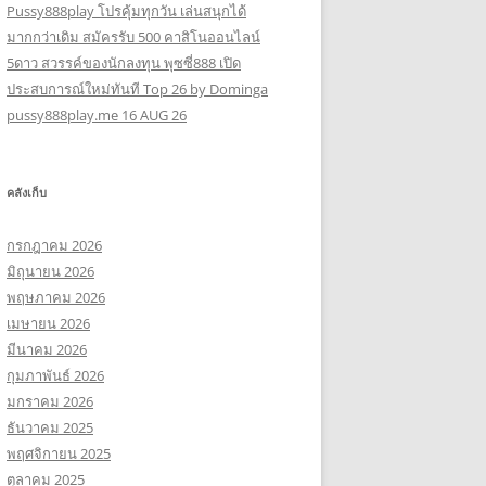
Pussy888play โปรคุ้มทุกวัน เล่นสนุกได้
มากกว่าเดิม สมัครรับ 500 คาสิโนออนไลน์
5ดาว สวรรค์ของนักลงทุน พุซซี่888 เปิด
ประสบการณ์ใหม่ทันที Top 26 by Dominga
pussy888play.me 16 AUG 26
คลังเก็บ
กรกฎาคม 2026
มิถุนายน 2026
พฤษภาคม 2026
เมษายน 2026
มีนาคม 2026
กุมภาพันธ์ 2026
มกราคม 2026
ธันวาคม 2025
พฤศจิกายน 2025
ตุลาคม 2025