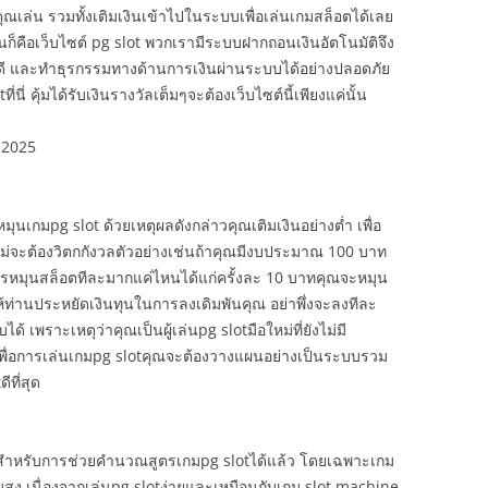
ี่คุณเล่น รวมทั้งเติมเงินเข้าไปในระบบเพื่อเล่นเกมสล็อตได้เลย
ป็นก็คือเว็บไซต์ pg slot พวกเรามีระบบฝากถอนเงินอัตโนมัติจึง
างดี และทำธุรกรรมทางด้านการเงินผ่านระบบได้อย่างปลอดภัย
ี่ คุ้มได้รับเงินรางวัลเต็มๆจะต้องเว็บไซต์นี้เพียงแค่นั้น
 2025
นเกมpg slot ด้วยเหตุผลดังกล่าวคุณเติมเงินอย่างต่ำ เพื่อ
ไม่จะต้องวิตกกังวลตัวอย่างเช่นถ้าคุณมีงบประมาณ 100 บาท
อการหมุนสล็อตทีละมากแค่ไหนได้แก่ครั้งละ 10 บาทคุณจะหมุน
ให้ท่านประหยัดเงินทุนในการลงเดิมพันคุณ อย่าพึ่งจะลงทีละ
เพราะเหตุว่าคุณเป็นผู้เล่นpg slotมือใหม่ที่ยังไม่มี
พื่อการเล่นเกมpg slotคุณจะต้องวางแผนอย่างเป็นระบบรวม
ีที่สุด
 สำหรับการช่วยคำนวณสูตรเกมpg slotได้แล้ว โดยเฉพาะเกม
ยมสูง เนื่องจากเล่นpg slotง่ายและเหมือนกับเกม slot machine