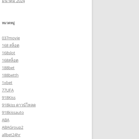
มีนาคม 2024
หมวดหมู่
037movie
168 สล็อต
168slot
168สล็อต
188bet
188betth
1xbet
77UFA
918Kiss
918kiss ดาวน์โหลด
918kissauto
ABA
ABAGroup2
allbet24hr