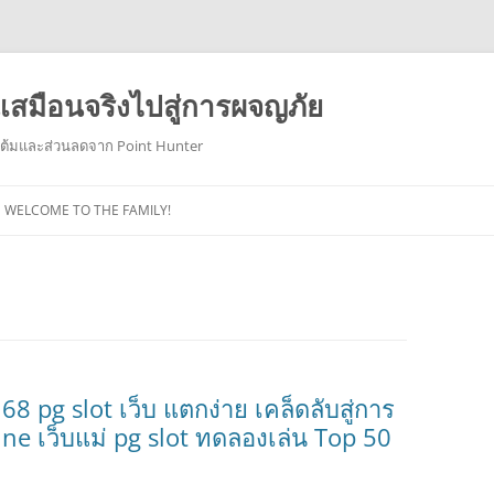
ีเสมือนจริงไปสู่การผจญภัย
แต้มและส่วนลดจาก Point Hunter
ข้าม
ไป
WELCOME TO THE FAMILY!
ยัง
เนื้อหา
8 pg slot เว็บ แตกง่าย เคล็ดลับสู่การ
ine เว็บแม่ pg slot ทดลองเล่น Top 50