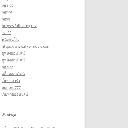
pg slot
pgslot
pg99
https://fullslotpg.us/
live22
หนังชนโรง
https://www.ilike-movie.com
ดูหนังออนไลน์
ดูหนังออนไลน์
pg slot
สล็อตออนไลน์
เว็บบาคาร่า
punpro777
เว็บหวยออนไลน์
เรื่องล่าสุด