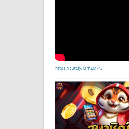
https://cutt.ly/MrhLMFr3