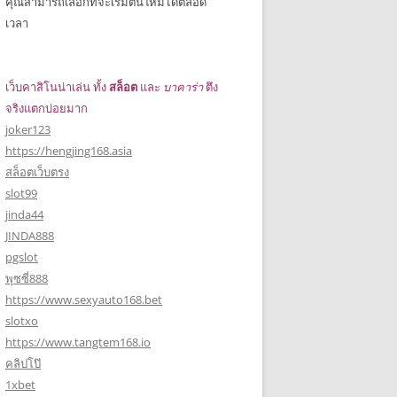
คุณสามารถเลือกที่จะเริ่มต้นใหม่ได้ตลอด
เวลา
เว็บคาสิโนน่าเล่น ทั้ง
สล็อต
และ
บาคาร่า
ตึง
จริงแตกบ่อยมาก
joker123
https://hengjing168.asia
สล็อตเว็บตรง
slot99
jinda44
JINDA888
pgslot
พุซซี่888
https://www.sexyauto168.bet
slotxo
https://www.tangtem168.io
คลิปโป๊
1xbet