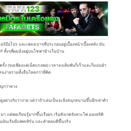
์มือโปร และเพลงเบาๆที่ประกอบอยู่เบื้องหน้าเบื้องหลัง มัน
P ทั้งๆที่ผมนั่งอยู่บนโซฟาข้างในบ้าน
รั้ง (ขอเพียงแค่เน็ตแรงพอ) เวลาลงเดิมพันก็เร็วและก็แม่นยำ
่นง่ายรวมทั้งลื่นไหลกว่าที่คิด
ัญกว่าดวง
ย่างกับว่าง่าย แต่ว่าถ้าเล่นเป็นจะยิ่งสนุกสนานขึ้นอีกเท่าตัว
า แต่พอเรียนรู้มากขึ้นเรื่อยๆ เริ่มสังเกตจังหวะไพ่ มองสถิติ
นมันเริ่มมีแพทเทิร์น และคำตอบดีขึ้นจริง