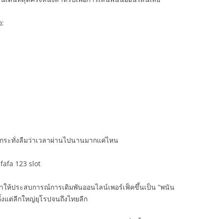
อ:
จนกระทั่งลืมว่าเวลาผ่านไปนานมากแค่ไหน
fafa 123 slot
่ทำให้ประสบการณ์การเดิมพันออนไลน์เพอร์เฟ็คขึ้นเป็น “พนัน
้งแต่ลีกใหญ่ยุโรปจนถึงไทยลีก