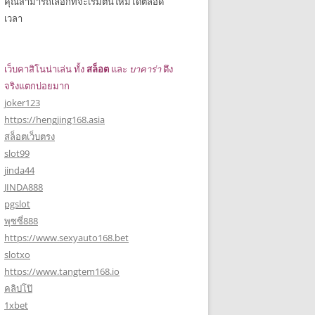
คุณสามารถเลือกที่จะเริ่มต้นใหม่ได้ตลอด
เวลา
เว็บคาสิโนน่าเล่น ทั้ง
สล็อต
และ
บาคาร่า
ตึง
จริงแตกบ่อยมาก
joker123
https://hengjing168.asia
สล็อตเว็บตรง
slot99
jinda44
JINDA888
pgslot
พุซซี่888
https://www.sexyauto168.bet
slotxo
https://www.tangtem168.io
คลิปโป๊
1xbet