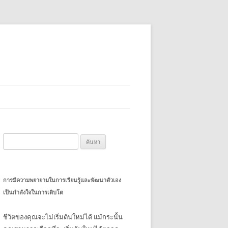
ค้นหา
สำหรับ:
การมีความพยายามในการเรียนรู้และพัฒนาตัวเอง
เป็นกำลังใจในการเติบโต
ชีวิตของคุณจะไม่เริ่มต้นใหม่ได้ แม้กระนั้น