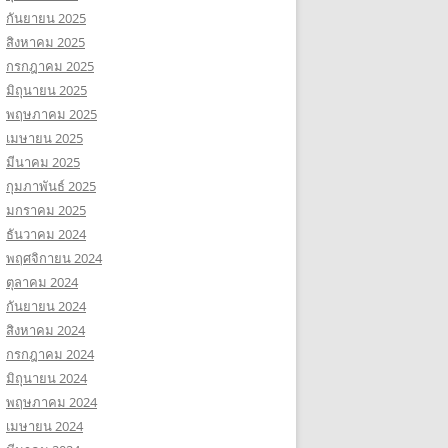
กันยายน 2025
สิงหาคม 2025
กรกฎาคม 2025
มิถุนายน 2025
พฤษภาคม 2025
เมษายน 2025
มีนาคม 2025
กุมภาพันธ์ 2025
มกราคม 2025
ธันวาคม 2024
พฤศจิกายน 2024
ตุลาคม 2024
กันยายน 2024
สิงหาคม 2024
กรกฎาคม 2024
มิถุนายน 2024
พฤษภาคม 2024
เมษายน 2024