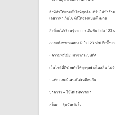
สิ่งที่ทำให้ซาบซึ้งใจที่สุดคือ เทิร์นไม่ชั่
เลยว่าหาเว็บไซต์ที่ให้จริงแบบงี้ไม่ง่าย
สิ่งที่ผมได้เรียนรู้จากการเดิมพัน fafa 12
ภายหลังจากทดลอง fafa 123 slot อีกทั้งบ
• ความพรีเมียมมาจากระบบที่ดี
เว็บไซต์ที่ดีช่วยทำให้ทุกๆอย่างไหลลื่น ไม่จ
• แต่ละเกมมีเสน่ห์ไม่เหมือนกัน
บาคาร่า = ใช้พินิจพิจารณา
สล็อต = ลุ้นบันเทิงใจ