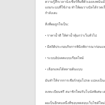
ความรู้สึกเวลานั่งเชียร์ทีมที่ตัวเองลงพน
แถมระบบที่ใช้ง่าย ทำให้ผมวางบิลได้รวดเร
กำลังเตะ
สิ่งที่ผมถูกใจเป็น:
• ราคาน้ำดี ให้ค่าน้ำคุ้มกว่าเว็บทั่วไป
• มีสถิติประกอบกิจการพินิจพิจารณาก่อนแ
• ระบบอัปเดตแบบเรียลไทม์
• เลือกแทงได้หลายต้นแบบ
มันทำให้จากการเชียร์กลุ่มโปรด แปลงเป็
ลงทะเบียนฟรี สมาชิกใหม่รับโบนัสพิเศษ เค
ผมเป็นอีกคนหนึ่งที่ชอบทดสอบเว็บไซต์ใหม่