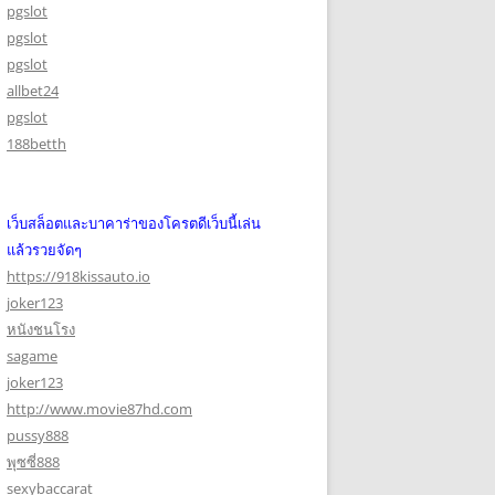
pgslot
pgslot
pgslot
allbet24
pgslot
188betth
เว็บสล็อตและบาคาร่าของโครตดีเว็บนี้เล่น
แล้วรวยจัดๆ
https://918kissauto.io
joker123
หนังชนโรง
sagame
joker123
http://www.movie87hd.com
pussy888
พุซซี่888
sexybaccarat