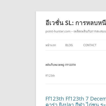
อีเวชั่น SL: การหลบหน
point-hunter.com – เพลิดเพลินกับการสะสม
หน้าแรก
BLOG
CONTACT
คลังเก็บหมวดหมู่:
FF123TH
ff123th
Ff123th Ff123th 7 Decemb
คาร่า ยิงปลา กีฬา ไก่ชน ระ