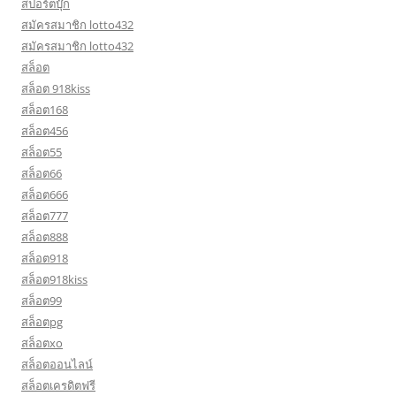
สปอร์ตบุ๊ก
สมัครสมาชิก lotto432
สมัครสมาชิก lotto432
สล็อต
สล็อต 918kiss
สล็อต168
สล็อต456
สล็อต55
สล็อต66
สล็อต666
สล็อต777
สล็อต888
สล็อต918
สล็อต918kiss
สล็อต99
สล็อตpg
สล็อตxo
สล็อตออนไลน์
สล็อตเครดิตฟรี