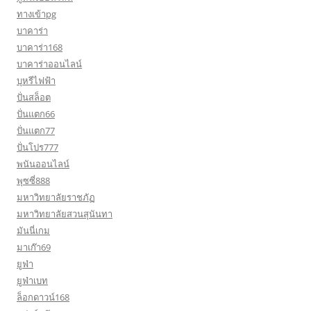
ทางเข้าpg
บาคาร่า
บาคาร่า168
บาคาร่าออนไลน์
บุหรีไฟฟ้า
ปั่นสล็อต
ปั่นแตก66
ปั่นแตก77
ปั่นโปร777
พนันออนไลน์
พุซซี่888
มหาวิทยาลัยราชภัฏ
มหาวิทยาลัยสวนสุนันทา
มันนี่เกม
มาเก๊า69
ยูฟ่า
ยูฟ่าเบท
ล็อกดาวน์168