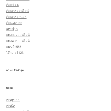
เว็บสล็อต
เว็บหวยออนไลน์
เว็บหวยฮานอย
เว็บแทงบอล
เศรษฐี99
แทงบอลออนไลน์
แทงหวยออนไลน์
แพนด้า555
โจ๊กเกอร์123
ความเห็นล่าสุด
นิยาม
เข้าสู่ระบบ
เข้าฟีด