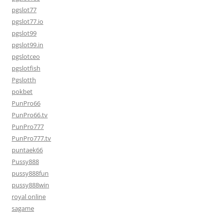
pgslot77
pgslot77.io
pgslot99
pgslot99.in
pgslotceo
pgslotfish
Pgslotth
pokbet
PunPro66
PunPro66.tv
PunPro777
PunPro777.tv
puntaek66
Pussy888
pussy888fun
pussy888win
royal online
sagame