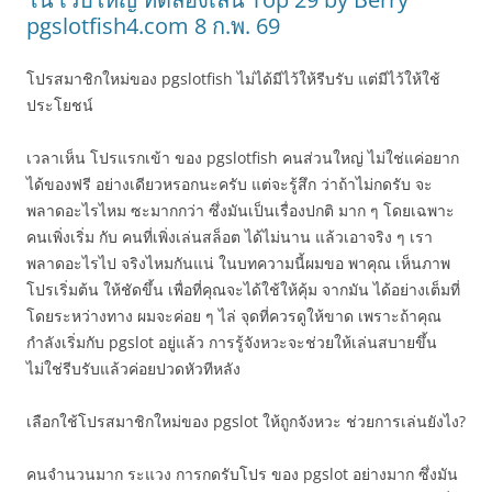
pgslotfish4.com 8 ก.พ. 69
โปรสมาชิกใหม่ของ pgslotfish ไม่ได้มีไว้ให้รีบรับ แต่มีไว้ให้ใช้
ประโยชน์
เวลาเห็น โปรแรกเข้า ของ pgslotfish คนส่วนใหญ่ ไม่ใช่แค่อยาก
ได้ของฟรี อย่างเดียวหรอกนะครับ แต่จะรู้สึก ว่าถ้าไม่กดรับ จะ
พลาดอะไรไหม ซะมากกว่า ซึ่งมันเป็นเรื่องปกติ มาก ๆ โดยเฉพาะ
คนเพิ่งเริ่ม กับ คนที่เพิ่งเล่นสล็อต ได้ไม่นาน แล้วเอาจริง ๆ เรา
พลาดอะไรไป จริงไหมกันแน่ ในบทความนี้ผมขอ พาคุณ เห็นภาพ
โปรเริ่มต้น ให้ชัดขึ้น เพื่อที่คุณจะได้ใช้ให้คุ้ม จากมัน ได้อย่างเต็มที่
โดยระหว่างทาง ผมจะค่อย ๆ ไล่ จุดที่ควรดูให้ขาด เพราะถ้าคุณ
กำลังเริ่มกับ pgslot อยู่แล้ว การรู้จังหวะจะช่วยให้เล่นสบายขึ้น
ไม่ใช่รีบรับแล้วค่อยปวดหัวทีหลัง
เลือกใช้โปรสมาชิกใหม่ของ pgslot ให้ถูกจังหวะ ช่วยการเล่นยังไง?
คนจำนวนมาก ระแวง การกดรับโปร ของ pgslot อย่างมาก ซึ่งมัน