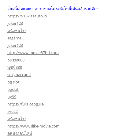
เว็บสล็อตและบาคาร่าของโครตดีเว็บนี้เล่นแล้วรวยจัดๆ
https://918kissauto.io
joker123
หนังชนโรง
sagame
joker123
http://www.movie87hd.com
pussy888
พุซซี่888
sexybaccarat
pg slot
pgslot
pg99
https://fullslotpg.us/
live22
หนังชนโรง
https://www.ilike-movie.com
ดูหนังออนไลน์