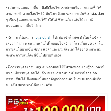
• เล่นตามแผนมากขึ้น: เมื่อมีเงื่อนไข เรามักจะเริ่มวางแผนเพื่อให้
สามารถทำตามเงื่อนไขได้ มันจึงเหมือนกรอบการเล่นที่เราต้องค่อย
ๆ เรียนรู้และพยายามไปให้ถึงให้ได้ ซึ่งคุณก็จะเล่นได้อย่างมี
แบบแผน มากขึ้นอีกด้วย
• จัดเวลาให้เหมาะ:
pgslotfish
โปรสมาชิกใหม่จะทำให้เห็นชัด ๆ
เลยว่า ถ้าการเล่นนานเกินไปไม่ตอบโจทย์ เราก็จะเริ่มแบ่งเวลาใน
การเล่นให้มากขึ้น จัดการเวลาและเกมที่จะเล่นได้อย่างเหมาะสม
จังหวะการเล่นก็จะดีขึ้นไปด้วยนั่นเอง
• ฝึกการหยุดอย่างมีเหตุผล: หลายคนใช้โปรสักพักจะเริ่มรู้ว่า เวลานี้
แหละที่ควรหยุดเล่นได้แล้ว เพราะถ้าเล่นนานไปกว่านี้อาจเกิด
ความเสี่ยงได้ ซึ่งทักษะนี้มันสำคัญกว่าการเล่นในระยะยาวเสียอีก
นะครับ ผมรับรองได้เลยล่ะครับ