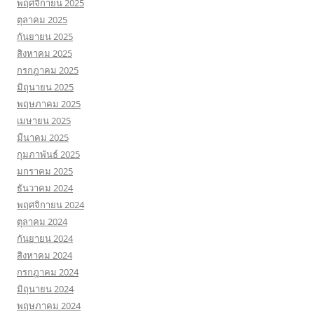
พฤศจิกายน 2025
ตุลาคม 2025
กันยายน 2025
สิงหาคม 2025
กรกฎาคม 2025
มิถุนายน 2025
พฤษภาคม 2025
เมษายน 2025
มีนาคม 2025
กุมภาพันธ์ 2025
มกราคม 2025
ธันวาคม 2024
พฤศจิกายน 2024
ตุลาคม 2024
กันยายน 2024
สิงหาคม 2024
กรกฎาคม 2024
มิถุนายน 2024
พฤษภาคม 2024