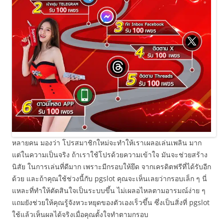
หลายคน มองว่า โปรสมาชิกใหม่จะทำให้เราเผลอเล่นเพลิน มาก
แต่ในความเป็นจริง ถ้าเราใช้โปรด้วยความเข้าใจ มันจะช่วยสร้าง
นิสัย ในการเล่นที่ดีมาก เพราะมีกรอบให้ยึด จากเครดิตฟรีที่ได้รับอีก
ด้วย และถ้าคุณใช้ช่วงนี้กับ pgslot คุณจะเห็นเลยว่ากรอบเล็ก ๆ นี่
แหละที่ทำให้ตัดสินใจเป็นระบบขึ้น ไม่เผลอไหลตามอารมณ์ง่าย ๆ
แถมยังช่วยให้คุณรู้จังหวะหยุดของตัวเองเร็วขึ้น ซึ่งเป็นสิ่งที่ pgslot
ใช้แล้วเห็นผลได้จริงเมื่อคุณตั้งใจทำตามกรอบ