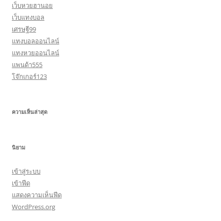
เว็บหวยฮานอย
เว็บแทงบอล
เศรษฐี99
แทงบอลออนไลน์
แทงหวยออนไลน์
แพนด้า555
โจ๊กเกอร์123
ความเห็นล่าสุด
นิยาม
เข้าสู่ระบบ
เข้าฟีด
แสดงความเห็นฟีด
WordPress.org