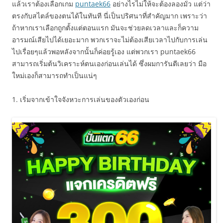
แล้วเราต้องเลือกเกม
puntaek66
อย่างไรไม่ให้จะต้องลองมั่ว แต่ว่า
ตรงกับสไตล์ของตนได้ในทันที นี่เป็นปริศนาที่สำคัญมาก เพราะว่า
ถ้าหากเราเลือกถูกตั้งแต่ตอนแรก มันจะช่วยลดเวลาและก็ความ
อารมณ์เสียไปได้เยอะมาก พวกเราจะไม่ต้องเสียเวลาไปกับการเล่น
ไปเรื่อยๆแล้วพอหลังจากนั้นก็ค่อยรู้เอง แต่พวกเรา puntaek66
สามารถเริ่มต้นวิเคราะห์ตนเองก่อนเล่นได้ ซึ่งผมการันตีเลยว่า มือ
ใหม่เองก็สามารถทำเป็นแน่ๆ
1. เริ่มจากเข้าใจจังหวะการเล่นของตัวเองก่อน