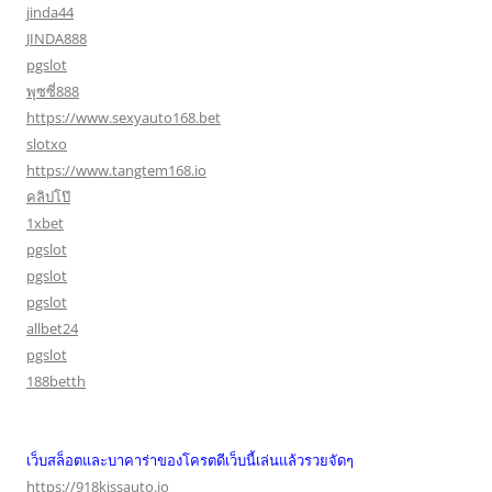
jinda44
JINDA888
pgslot
พุซซี่888
https://www.sexyauto168.bet
slotxo
https://www.tangtem168.io
คลิปโป๊
1xbet
pgslot
pgslot
pgslot
allbet24
pgslot
188betth
เว็บสล็อตและบาคาร่าของโครตดีเว็บนี้เล่นแล้วรวยจัดๆ
https://918kissauto.io