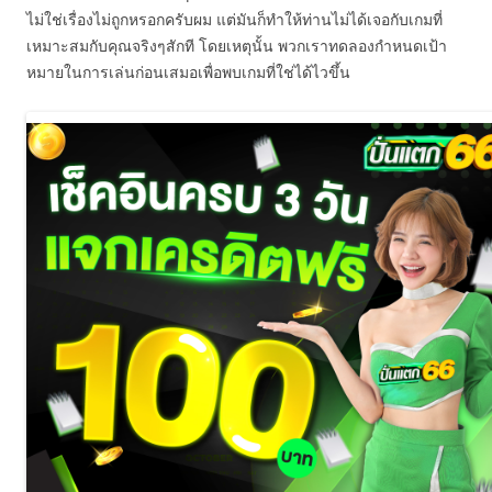
ไม่ใช่เรื่องไม่ถูกหรอกครับผม แต่มันก็ทำให้ท่านไม่ได้เจอกับเกมที่
เหมาะสมกับคุณจริงๆสักที โดยเหตุนั้น พวกเราทดลองกำหนดเป้า
หมายในการเล่นก่อนเสมอเพื่อพบเกมที่ใช่ได้ไวขึ้น