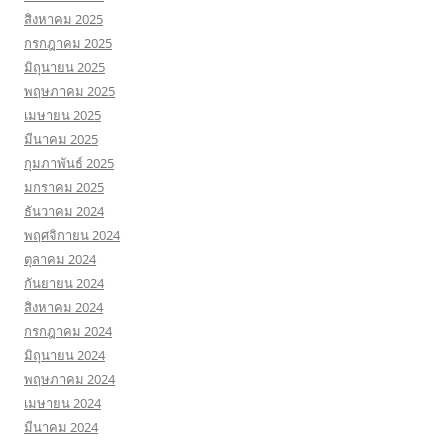
สิงหาคม 2025
กรกฎาคม 2025
มิถุนายน 2025
พฤษภาคม 2025
เมษายน 2025
มีนาคม 2025
กุมภาพันธ์ 2025
มกราคม 2025
ธันวาคม 2024
พฤศจิกายน 2024
ตุลาคม 2024
กันยายน 2024
สิงหาคม 2024
กรกฎาคม 2024
มิถุนายน 2024
พฤษภาคม 2024
เมษายน 2024
มีนาคม 2024