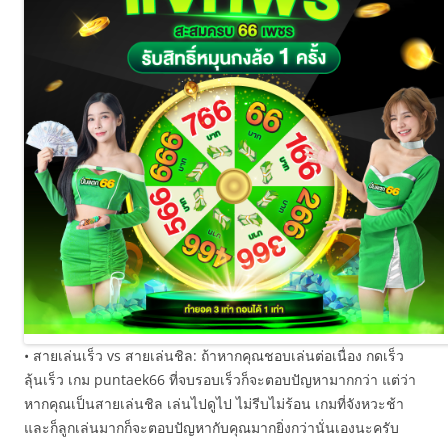
• สายเล่นเร็ว vs สายเล่นชิล: ถ้าหากคุณชอบเล่นต่อเนื่อง กดเร็ว
ลุ้นเร็ว เกม puntaek66 ที่จบรอบเร็วก็จะตอบปัญหามากกว่า แต่ว่า
หากคุณเป็นสายเล่นชิล เล่นไปดูไป ไม่รีบไม่ร้อน เกมที่จังหวะช้า
และก็ลูกเล่นมากก็จะตอบปัญหากับคุณมากยิ่งกว่านั่นเองนะครับ