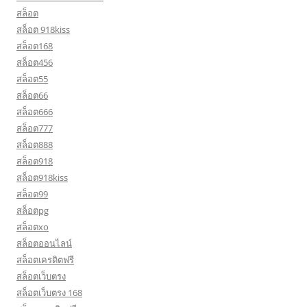
สล็อต
สล็อต 918kiss
สล็อต168
สล็อต456
สล็อต55
สล็อต66
สล็อต666
สล็อต777
สล็อต888
สล็อต918
สล็อต918kiss
สล็อต99
สล็อตpg
สล็อตxo
สล็อตออนไลน์
สล็อตเครดิตฟรี
สล็อตเว็บตรง
สล็อตเว็บตรง 168