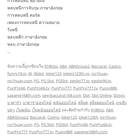
การหลบหนี หมายถึง
หลบหนีการจับกุม ภาษาอังกฤษ
การหลบหนี คอร์ด
เพลงการหลบหนี ความหมาย
วิ่งหนี
หลบหลีก ภาษาอังกฤษ
หลบ ภาษาอังกฤษ
…
ข้อความนี้ถูกเขียนใน
918Kiss
,
ABA
,
ABAGroup2
,
Baccarat
,
Casino
,
funny18.in
,
Jili
,
Jilislot
,
Joker123
,
jokers123th.co
,
no1huay
,
no1huay.com
,
PG
,
PG Slot
,
PGSlot
,
pgslot77.io
,
pgslot99.in
,
PunPro66
,
PunPro66.tv
,
PunPro777
,
PunPro777.tv
,
Pussy888
,
sagame168th.com
,
sexybaccarat168.com
,
Slot
,
Slot Online
,
Slotxo
,
บาคาร่า
,
บาคาร่าออนไลน์
,
พนันออนไลน์
,
สล็อต
,
สล็อตออนไลน์
,
เกมยิง
ปลา
,
เว็บพนัน
,
เว็บพนันออนไลน์
และติดป้ายกำกับ
918Kiss
,
ABA
,
ABAGroup2
,
Baccarat
,
Casino
,
Joker123
,
Joker123th
,
no1huay
,
no1huay.com
,
PG
,
PG Slot
,
PGSlot
,
PunPro66
,
PunPro66.in
,
PunPro777
,
PunPro777.in
,
Pussy888
,
sagame168th.com
,