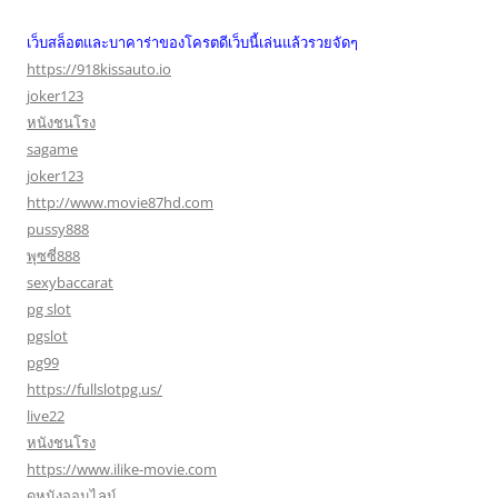
เว็บสล็อตและบาคาร่าของโครตดีเว็บนี้เล่นแล้วรวยจัดๆ
https://918kissauto.io
joker123
หนังชนโรง
sagame
joker123
http://www.movie87hd.com
pussy888
พุซซี่888
sexybaccarat
pg slot
pgslot
pg99
https://fullslotpg.us/
live22
หนังชนโรง
https://www.ilike-movie.com
ดูหนังออนไลน์