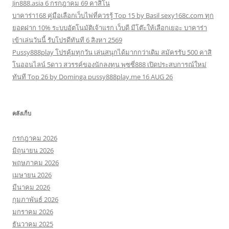
Jin888.asia 6 กรกฎาคม 69 คาสิโน
บาคาร่า168 คู่มือเลือกเว็บไพ่ที่ควรรู้ Top 15 by Basil sexy168c.com ทุก
ยอดฝาก 10% ระบบอัตโนมัติเจ้าแรก เว็บดี มีโต๊ะให้เลือกเยอะ บาคาร่า
เข้าเล่นวันนี้ รับโปรดีทันที 6 สิงหา 2569
Pussy888play โปรคุ้มทุกวัน เล่นสนุกได้มากกว่าเดิม สมัครรับ 500 คาสิ
โนออนไลน์ 5ดาว สวรรค์ของนักลงทุน พุซซี่888 เปิดประสบการณ์ใหม่
ทันที Top 26 by Dominga pussy888play.me 16 AUG 26
คลังเก็บ
กรกฎาคม 2026
มิถุนายน 2026
พฤษภาคม 2026
เมษายน 2026
มีนาคม 2026
กุมภาพันธ์ 2026
มกราคม 2026
ธันวาคม 2025