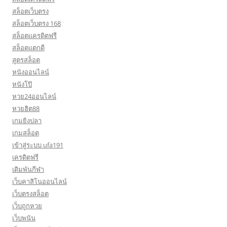
สล็อตเว็บตรง
สล็อตเว็บตรง 168
สล็อตเเครดิตฟรี
สล็อตแตกดี
สูตรสล็อต
หนังออนไลน์
หนังโป๊
หวย24ออนไลน์
หวยฮิต88
เกมยิงปลา
เกมสล็อต
เข้าสู่ระบบ ufa191
เครดิตฟรี
เดิมพันกีฬา
เว็บคาสิโนออนไลน์
เว็บตรงสล็อต
เว็บถูกหวย
เว็บพนัน