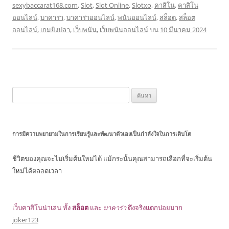
sexybaccarat168.com
,
Slot
,
Slot Online
,
Slotxo
,
คาสิโน
,
คาสิโน
ออนไลน์
,
บาคาร่า
,
บาคาร่าออนไลน์
,
พนันออนไลน์
,
สล็อต
,
สล็อต
ออนไลน์
,
เกมยิงปลา
,
เว็บพนัน
,
เว็บพนันออนไลน์
บน
10 มีนาคม 2024
ค้นหา
สำหรับ:
การมีความพยายามในการเรียนรู้และพัฒนาตัวเองเป็นกำลังใจในการเติบโต
ชีวิตของคุณจะไม่เริ่มต้นใหม่ได้ แม้กระนั้นคุณสามารถเลือกที่จะเริ่มต้น
ใหม่ได้ตลอดเวลา
เว็บคาสิโนน่าเล่น ทั้ง
สล็อต
และ
บาคาร่า
ตึงจริงแตกบ่อยมาก
joker123