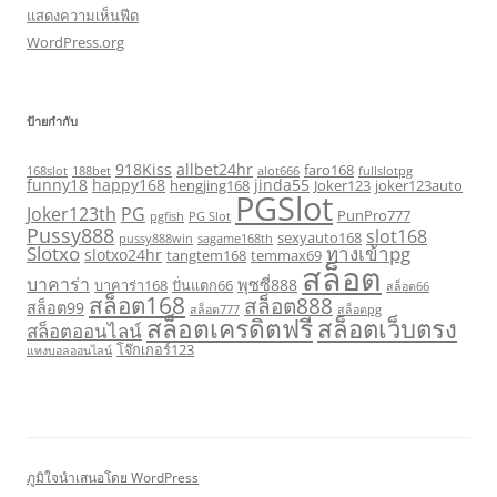
แสดงความเห็นฟีด
WordPress.org
ป้ายกำกับ
918Kiss
allbet24hr
faro168
168slot
188bet
alot666
fullslotpg
funny18
happy168
jinda55
hengjing168
Joker123
joker123auto
PGSlot
Joker123th
PG
PunPro777
pgfish
PG Slot
Pussy888
slot168
sexyauto168
pussy888win
sagame168th
Slotxo
ทางเข้าpg
slotxo24hr
tangtem168
temmax69
สล็อต
บาคาร่า
พุซซี่888
บาคาร่า168
ปั่นแตก66
สล็อต66
สล็อต168
สล็อต888
สล็อต99
สล็อต777
สล็อตpg
สล็อตเครดิตฟรี
สล็อตเว็บตรง
สล็อตออนไลน์
โจ๊กเกอร์123
แทงบอลออนไลน์
ภูมิใจนำเสนอโดย WordPress