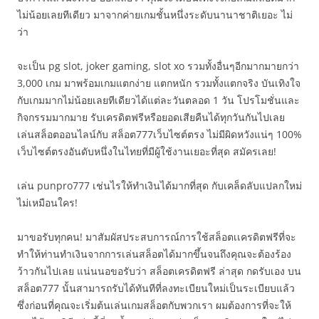
ไม่น้อยเลยทีเดียว มาจากค่ายเกมชั้นหนึ่งระดับนานาชาติเยอะ ไม่
ว่า
จะเป็น pg slot, joker gaming, slot xo รวมทั้งอื่นๆอีกมากมายกว่า
3,000 เกม มาพร้อมเกมแตกง่าย แตกหนัก รวมทั้งแตกจริง บันเทิงใจ
กับเกมมากไม่น้อยเลยทีเดียวได้แต่ละวันตลอด 1 วัน โปรโมชั่นและ
กิจกรรมมากมาย รับเครดิตฟรีหรือยอดเสียคืนได้ทุกวันกันไปเลย
เล่นสล็อตออนไลน์กับ สล็อต777เว็บไซต์ตรง ไม่มีผิดหวังแน่ๆ 100%
เว็บไซต์ตรงอันดับหนึ่งในไทยที่มีผู้ใช้งานเยอะที่สุด สมัครเลย!
เล่น punpro777 เช่นไรให้ทำเงินได้มากที่สุด กับเคล็ดลับแปลกใหม่
ไม่เหมือนใคร!
มาขอรับทุกคน! มาสัมผัสประสบการณ์การใช้สล็อตเเครดิตฟรีที่จะ
ทำให้ท่านทำเงินจากการเล่นสล็อตได้มากขึ้นจนถึงคุณจะต้องร้อง
ว้าวกันไปเลย แน่นนอขอรับว่า สล็อตเครดิตฟรี ล่าสุด กดรับเอง บน
สล็อต777 นั้นสามารถรับได้ทันทีที่ลงทะเบียนใหม่เป็นระเบียบแล้ว
ซึ่งก่อนที่คุณจะเริ่มต้นเล่นเกมสล็อตกับพวกเรา ผมต้องการที่จะให้