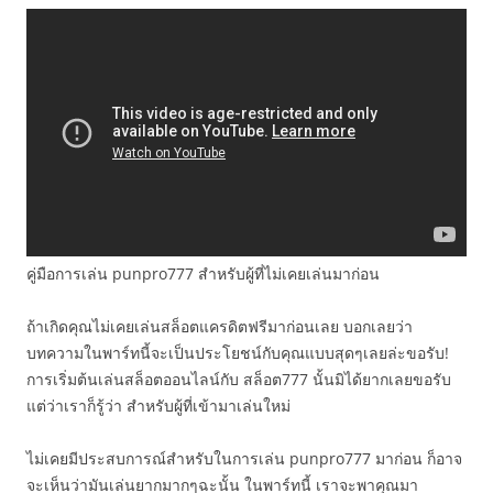
คู่มือการเล่น punpro777 สำหรับผู้ที่ไม่เคยเล่นมาก่อน
ถ้าเกิดคุณไม่เคยเล่นสล็อตแครดิตฟรีมาก่อนเลย บอกเลยว่า
บทความในพาร์ทนี้จะเป็นประโยชน์กับคุณแบบสุดๆเลยล่ะขอรับ!
การเริ่มต้นเล่นสล็อตออนไลน์กับ สล็อต777 นั้นมิได้ยากเลยขอรับ
แต่ว่าเราก็รู้ว่า สำหรับผู้ที่เข้ามาเล่นใหม่
ไม่เคยมีประสบการณ์สำหรับในการเล่น punpro777 มาก่อน ก็อาจ
จะเห็นว่ามันเล่นยากมากๆฉะนั้น ในพาร์ทนี้ เราจะพาคุณมา