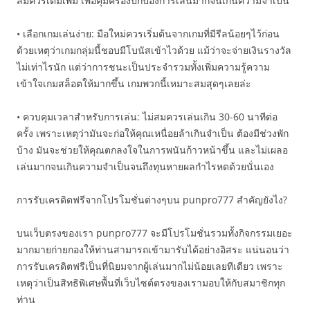
สมควรเติมเพิ่ม เพื่อคุ้มครองปกป้องการเล่นมากจนเกินความจำเป็น
• เลือกเกมเล่นง่าย: มือใหม่ควรเริ่มต้นจากเกมที่มีรีลน้อยๆไว้ก่อน
ด้วยเหตุว่าเกมกลุ่มนี้ชอบมีโบนัสเข้าไวด้วย แม้ว่าจะจ่ายเงินรางวัล
ไม่เท่าไรนัก แต่ว่าการชนะเป็นประจำรวมทั้งเพิ่มความรู้ความ
เข้าใจเกมสล็อตให้มากขึ้น เกมพวกนี้เหมาะสมสุดๆเลยล่ะ
• ควบคุมเวลาสำหรับการเล่น: ไม่สมควรเล่นเกิน 30-60 นาทีต่อ
ครั้ง เพราะเหตุว่ามันจะก่อให้คุณเหนื่อยล้าเกินจำเป็น ต้องมีช่วงพัก
บ้าง มันจะช่วยให้คุณตกลงใจในการพนันก้าวหน้าขึ้น และไม่เผลอ
เล่นมากจนเกินความจำเป็นจนถึงทุนหายผลกำไรหดด้วยนั่นเอง
การรับเครดิตฟรีจากโปรโมชั่นต่างๆบน punpro777 สำคัญยังไง?
บนเว็บตรงของเรา punpro777 จะมีโปรโมชั่นรวมทั้งกิจกรรมเยอะ
มากมายก่ายกองให้ท่านสามารถเข้ามารับได้อย่างอิสระ แน่นอนว่า
การรับเครดิตฟรีเป็นที่นิยมจากผู้เล่นมากไม่น้อยเลยทีเดียว เพราะ
เหตุว่าเป็นสิทธิพิเศษพื้นที่เว็บไซต์ตรงของเรามอบให้กับสมาชิกทุก
ท่าน