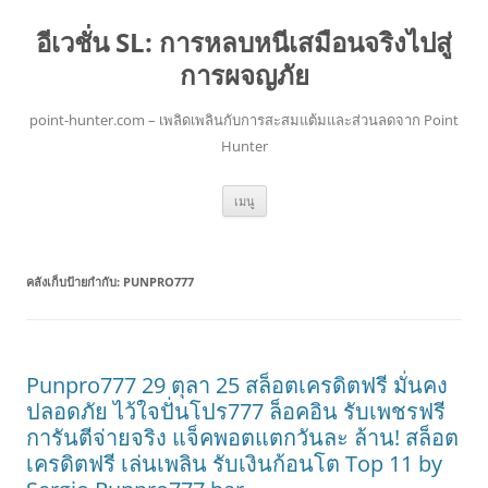
อีเวชั่น SL: การหลบหนีเสมือนจริงไปสู่
การผจญภัย
point-hunter.com – เพลิดเพลินกับการสะสมแต้มและส่วนลดจาก Point
Hunter
ข้าม
เมนู
ไป
ยัง
เนื้อหา
คลังเก็บป้ายกำกับ:
PUNPRO777
Punpro777 29 ตุลา 25 สล็อตเครดิตฟรี มั่นคง
ปลอดภัย ไว้ใจปั่นโปร777 ล็อคอิน รับเพชรฟรี
การันตีจ่ายจริง แจ็คพอตแตกวันละ ล้าน! สล็อต
เครดิตฟรี เล่นเพลิน รับเงินก้อนโต Top 11 by