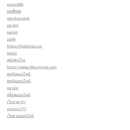
pussy888
พุซซี่888
sexybaccarat
pg slot
pgslot
pg99
https://fullslotpg.us/
live22
หนังชนโรง
https://www.ilike-movie.com
ดูหนังออนไลน์
ดูหนังออนไลน์
pg slot
สล็อตออนไลน์
เว็บบาคาร่า
punpro777
เว็บหวยออนไลน์