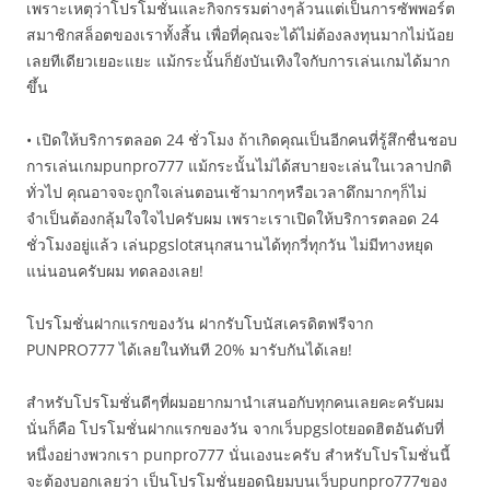
เพราะเหตุว่าโปรโมชั่นและกิจกรรมต่างๆล้วนแต่เป็นการซัพพอร์ต
สมาชิกสล็อตของเราทั้งสิ้น เพื่อที่คุณจะได้ไม่ต้องลงทุนมากไม่น้อย
เลยทีเดียวเยอะแยะ แม้กระนั้นก็ยังบันเทิงใจกับการเล่นเกมได้มาก
ขึ้น
• เปิดให้บริการตลอด 24 ชั่วโมง ถ้าเกิดคุณเป็นอีกคนที่รู้สึกชื่นชอบ
การเล่นเกมpunpro777 แม้กระนั้นไม่ได้สบายจะเล่นในเวลาปกติ
ทั่วไป คุณอาจจะถูกใจเล่นตอนเช้ามากๆหรือเวลาดึกมากๆก็ไม่
จำเป็นต้องกลุ้มใจใจไปครับผม เพราะเราเปิดให้บริการตลอด 24
ชั่วโมงอยู่แล้ว เล่นpgslotสนุกสนานได้ทุกวี่ทุกวัน ไม่มีทางหยุด
แน่นอนครับผม ทดลองเลย!
โปรโมชั่นฝากแรกของวัน ฝากรับโบนัสเครดิตฟรีจาก
PUNPRO777 ได้เลยในทันที 20% มารับกันได้เลย!
สำหรับโปรโมชั่นดีๆที่ผมอยากมานำเสนอกับทุกคนเลยคะครับผม
นั่นก็คือ โปรโมชั่นฝากแรกของวัน จากเว็บpgslotยอดฮิตอันดับที่
หนึ่งอย่างพวกเรา punpro777 นั่นเองนะครับ สำหรับโปรโมชั่นนี้
จะต้องบอกเลยว่า เป็นโปรโมชั่นยอดนิยมบนเว็บpunpro777ของ