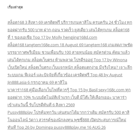
เรื่องล่าสุด
สล็อต168 3 สิงหา 69 เครดิตฟรี บริการเกมคาสิโน ครบครัน 24 ชั่วโมง ทุก
ยอดฝากรับ 500 บาท ฝาก-ถอน รวดเร็ว ยูสเดียว เล่นได้ทุกเกม สล็อต168
ที่ 1 ของเอเชีย Top 17 by Molly hengjing168d.com
สล็อต168 tangtem168e.com 18 August 69 tangtem168 เกมสดภาพชัด
บรรยากาศพรีเมียม ชวนเพื่อนรับ 100 สายทุนน้อย สมัครด่วน คัดมาแล้ว
เล่นได้ทุกเกม สล็อตเว็บตรง ห้ามพลาด โปรดีรออยู่ Top 17 by Winona
เว็บเปิดใหม่ สล็อตเว็บตรง เว็บแจกหนัก สล็อตแตกง่าย มีจริงไหม? เจาะลึก
ระบบเกม ฟีเจอร์ และปัจจัยที่เกี่ยวข้อง เครดิตฟรี Top 48 by August
Jin888.asia 6 กรกฎาคม 69 คาสิโน
บาคาร่า168 คู่มือเลือกเว็บไพ่ที่ควรรู้ Top 15 by Basil sexy168c.com ทุก
ยอดฝาก 10% ระบบอัตโนมัติเจ้าแรก เว็บดี มีโต๊ะให้เลือกเยอะ บาคาร่า
เข้าเล่นวันนี้ รับโปรดีทันที 6 สิงหา 2569
Pussy888play โปรคุ้มทุกวัน เล่นสนุกได้มากกว่าเดิม สมัครรับ 500 คาสิ
โนออนไลน์ 5ดาว สวรรค์ของนักลงทุน พุซซี่888 เปิดประสบการณ์ใหม่
ทันที Top 26 by Dominga pussy888play.me 16 AUG 26