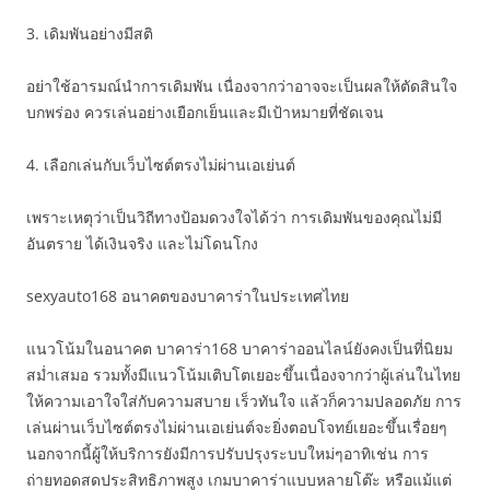
3. เดิมพันอย่างมีสติ
อย่าใช้อารมณ์นำการเดิมพัน เนื่องจากว่าอาจจะเป็นผลให้ตัดสินใจ
บกพร่อง ควรเล่นอย่างเยือกเย็นและมีเป้าหมายที่ชัดเจน
4. เลือกเล่นกับเว็บไซต์ตรงไม่ผ่านเอเย่นต์
เพราะเหตุว่าเป็นวิถีทางป้อมดวงใจได้ว่า การเดิมพันของคุณไม่มี
อันตราย ได้เงินจริง และไม่โดนโกง
sexyauto168 อนาคตของบาคาร่าในประเทศไทย
แนวโน้มในอนาคต บาคาร่า168 บาคาร่าออนไลน์ยังคงเป็นที่นิยม
สม่ำเสมอ รวมทั้งมีแนวโน้มเติบโตเยอะขึ้นเนื่องจากว่าผู้เล่นในไทย
ให้ความเอาใจใส่กับความสบาย เร็วทันใจ แล้วก็ความปลอดภัย การ
เล่นผ่านเว็บไซต์ตรงไม่ผ่านเอเย่นต์จะยิ่งตอบโจทย์เยอะขึ้นเรื่อยๆ
นอกจากนี้ผู้ให้บริการยังมีการปรับปรุงระบบใหม่ๆอาทิเช่น การ
ถ่ายทอดสดประสิทธิภาพสูง เกมบาคาร่าแบบหลายโต๊ะ หรือแม้แต่