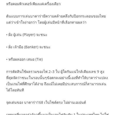
หรือคอมพิวเตอร์เพียงแค่เครื่องเดียว
ต้นแบบการเล่นบาคาร่ามีความคล้ายคลึงกับป๊อกกระดอนของไทย
แต่ว่าเข้าใจง่ายกว่า โดยผู้เล่นมีหน้าที่เลือกทายผลว่า
• ฝั่ง ผู้เล่น (Player) จะชนะ
• ฝั่ง เจ้ามือ (Banker) จะชนะ
• หรือผลออก เสมอ (Tie)
การตัดสินใช้ผลรวมของไพ่ 2–3 ใบ ผู้ใดกันแน่ใกล้เคียงเลข 9 สูง
ที่สุดจัดว่าชนะในรอบนั้นๆข้อตกลงอย่างนี้เองที่ทำให้บาคาร่าแปลง
เป็นเกมไพ่ที่ศึกษาได้ง่าย ถึงแม้ไม่เคยมีประสบการณ์ก็สามารถเล่น
ได้โดยทันที
จุดเด่นของ บาคาร่า168 เว็บไซต์ตรง ไม่ผ่านเอเย่นต์
เหตุผลที่บาคาร่าก้าวขึ้นมาเป็นเกมไพ่อันดับ 1 ในประเทศไทย ไม่ใช่