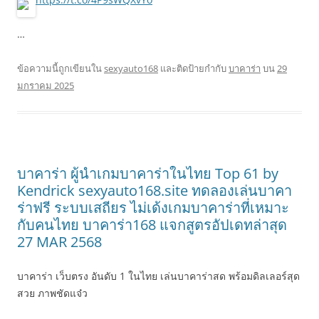
…
ข้อความนี้ถูกเขียนใน
sexyauto168
และติดป้ายกำกับ
บาคาร่า
บน
29
มกราคม 2025
บาคาร่า ผู้นำเกมบาคาร่าในไทย Top 61 by
Kendrick sexyauto168.site ทดลองเล่นบาคา
ร่าฟรี ระบบเสถียร ไม่เด้งเกมบาคาร่าที่เหมาะ
กับคนไทย บาคาร่า168 แจกสูตรอัปเดทล่าสุด
27 MAR 2568
บาคาร่า เว็บตรง อันดับ 1 ในไทย เล่นบาคาร่าสด พร้อมดิลเลอร์สุด
สวย ภาพชัดแจ๋ว