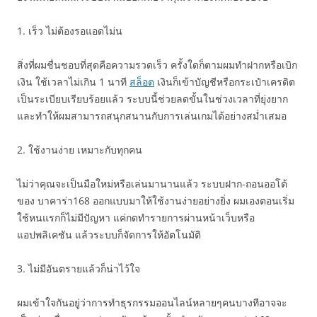
1. เร็ว ไม่ต้องรอแอดไม่น
สิ่งที่ผมชื่นชอบที่สุดคือความรวดเร็ว ครั้งใดก็ตามผมทำฝากหรือเบิก
เงิน ใช้เวลาไม่เกิน 1 นาที
สล็อต
เงินก็เข้าบัญชีหรือกระเป๋าเครดิต
เป็นระเบียบเรียบร้อยแล้ว ระบบนี้ช่วยลดขั้นในช่วงเวลาที่ยุ่งยาก
และทำให้ผมสามารถสนุกสนานกับการเล่นเกมได้อย่างสม่ำเสมอ
2. ใช้งานง่าย เหมาะกับทุกคน
ไม่ว่าคุณจะเป็นมือใหม่หรือเล่นมานานแล้ว ระบบฝาก-ถอนออโต้
ของ บาคาร่า168 ออกแบบมาให้ใช้งานง่ายอย่างยิ่ง ผมเองตอนเริ่ม
ใช้หนแรกก็ไม่มีปัญหา แค่กดทำรายการผ่านหน้าเว็บหรือ
แอปพลิเคชัน แล้วระบบก็จัดการให้อัตโนมัติ
3. ไม่มีอันตรายแล้วก็น่าไว้ใจ
ผมเข้าใจกันอยู่ว่าการทำธุรกรรมออนไลน์หลายๆคนบางทีอาจจะ