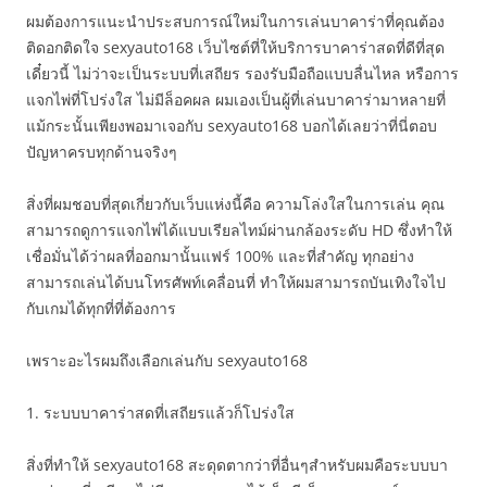
ผมต้องการแนะนำประสบการณ์ใหม่ในการเล่นบาคาร่าที่คุณต้อง
ติดอกติดใจ sexyauto168 เว็บไซต์ที่ให้บริการบาคาร่าสดที่ดีที่สุด
เดี๋ยวนี้ ไม่ว่าจะเป็นระบบที่เสถียร รองรับมือถือแบบลื่นไหล หรือการ
แจกไพ่ที่โปร่งใส ไม่มีล็อคผล ผมเองเป็นผู้ที่เล่นบาคาร่ามาหลายที่
แม้กระนั้นเพียงพอมาเจอกับ sexyauto168 บอกได้เลยว่าที่นี่ตอบ
ปัญหาครบทุกด้านจริงๆ
สิ่งที่ผมชอบที่สุดเกี่ยวกับเว็บแห่งนี้คือ ความโล่งใสในการเล่น คุณ
สามารถดูการแจกไพ่ได้แบบเรียลไทม์ผ่านกล้องระดับ HD ซึ่งทำให้
เชื่อมั่นได้ว่าผลที่ออกมานั้นแฟร์ 100% และที่สำคัญ ทุกอย่าง
สามารถเล่นได้บนโทรศัพท์เคลื่อนที่ ทำให้ผมสามารถบันเทิงใจไป
กับเกมได้ทุกที่ที่ต้องการ
เพราะอะไรผมถึงเลือกเล่นกับ sexyauto168
1. ระบบบาคาร่าสดที่เสถียรแล้วก็โปร่งใส
สิ่งที่ทำให้ sexyauto168 สะดุดตากว่าที่อื่นๆสำหรับผมคือระบบบา