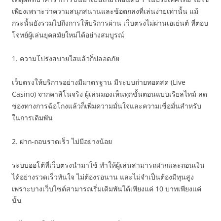
เพียงเพราะว่าความสนุกสนานและข้อตกลงที่เล่นง่ายเท่านั้น แม้
กระนั้นยังรวมไปถึงการให้บริการผ่าน เว็บตรงไม่ผ่านเอเย่นต์ ที่ตอบ
โจทย์ผู้เล่นยุคสมัยใหม่ได้อย่างสมบูรณ์
1. ความโปร่งสบายใสแล้วก็ปลอดภัย
เว็บตรงให้บริการอย่างมีมาตรฐาน มีระบบถ่ายทอดสด (Live
Casino) จากคาสิโนจริง ผู้เล่นมองเห็นทุกขั้นตอนแบบเรียลไทม์ ลด
ช่องทางการฉ้อโกงแล้วก็เพิ่มความมั่นใจและความเชื่อมั่นสำหรับ
ในการเดิมพัน
2. ฝาก-ถอนรวดเร็ว ไม่มีอย่างน้อย
ระบบออโต้ที่เว็บตรงนำมาใช้ ทำให้ผู้เล่นสามารถฝากและถอนเงิน
ได้อย่างรวดเร็วทันใจ ไม่ต้องรอนาน และไม่จำเป็นต้องมีทุนสูง
เพราะบางเว็บไซต์สามารถเริ่มเดิมพันได้เพียงแค่ 10 บาทเพียงแค่
นั้น