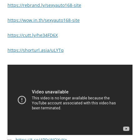
https://rebrand.ly/sexyauto168-site
https://wow.in.th/sexyauto168-site
https://cutt.ly/he34FD6X
https://shorturl.asia/uLYTq
https://t.co/4P9sWQXvYo