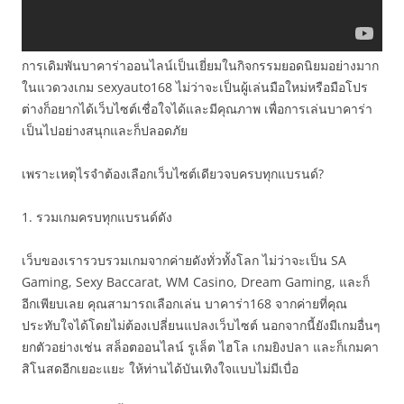
การเดิมพันบาคาร่าออนไลน์เป็นเยี่ยมในกิจกรรมยอดนิยมอย่างมาก
ในแวดวงเกม sexyauto168 ไม่ว่าจะเป็นผู้เล่นมือใหม่หรือมือโปร
ต่างก็อยากได้เว็บไซต์เชื่อใจได้และมีคุณภาพ เพื่อการเล่นบาคาร่า
เป็นไปอย่างสนุกและก็ปลอดภัย
เพราะเหตุไรจำต้องเลือกเว็บไซต์เดียวจบครบทุกแบรนด์?
1. รวมเกมครบทุกแบรนด์ดัง
เว็บของเรารวบรวมเกมจากค่ายดังทั่วทั้งโลก ไม่ว่าจะเป็น SA
Gaming, Sexy Baccarat, WM Casino, Dream Gaming, และก็
อีกเพียบเลย คุณสามารถเลือกเล่น บาคาร่า168 จากค่ายที่คุณ
ประทับใจได้โดยไม่ต้องเปลี่ยนแปลงเว็บไซต์ นอกจากนี้ยังมีเกมอื่นๆ
ยกตัวอย่างเช่น สล็อตออนไลน์ รูเล็ต ไฮโล เกมยิงปลา และก็เกมคา
สิโนสดอีกเยอะแยะ ให้ท่านได้บันเทิงใจแบบไม่มีเบื่อ