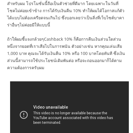
สำหรับผม โปรโมชั่นนี้ถือเป็นตัวช่วยที่ดีมาก โดยเฉพาะในวันที่
โชคไม่ค่อยเข้าข้าง การได้รับเงินคืน 10% ทำให้ผมได้โอกาสแก้ตัว
ได้แบบไม่ต้องเครียดจนเกินไป ซึ่งบอกเลยว่าเป็นสิ่งที่เว็บไซต์บาคา
ร่าอื่นๆไม่ค่อยมีให้แบบนี้
ถ้าให้ผมชี้แจงกล้วยๆCashback 10% ก็คือการคืนเงินส่วนใดส่วน
หนึ่งจากยอดที่เราเสียไปในการพนัน ตัวอย่างเช่น หากคุณเล่นเสีย
1,000 บาท คุณจะได้รับเงินคืน 10% หรือ 100 บาทโดยทันที ซึ่งเงิน
ส่วนนี้สามารถใช้ประโยชน์เดิมพันต่อ หรือจะถอนออกมาก็ได้ตาม
ความต้องการครับผม