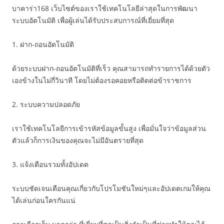
บาคาร่า168 เว็บไซต์ของเราใช้เทคโนโลยีล่าสุดในการพัฒนา
ระบบอัตโนมัติ เพื่อผู้เล่นได้รับประสบการณ์ที่เยี่ยมที่สุด
1. ฝาก-ถอนอัตโนมัติ
ด้วยระบบฝาก-ถอนอัตโนมัติที่เร็ว คุณสามารถทำรายการได้ด้วยตัว
เองข้างในไม่กี่วินาที โดยไม่ต้องรอคอยหรือติดต่อข้าราชการ
2. ระบบความปลอดภัย
เราใช้เทคโนโลยีการเข้ารหัสข้อมูลขั้นสูง เพื่อมั่นใจว่าข้อมูลส่วน
ตัวแล้วก็การเงินของคุณจะไม่มีอันตรายที่สุด
3. แจ้งเตือนรวมทั้งอัปเดต
ระบบชัดเจนเตือนคุณเกี่ยวกับโปรโมชันใหม่ๆและอัปเดตเกมให้คุณ
ได้เล่นก่อนใครกันแน่