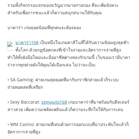
รวมทั้งกิจกรรมแจกของขวัญมากมายก่ายกอง ที่จะเพิ่มจังหวะ
สำหรับเพื่อการชนะแล้วก็ความสนุกสนานให้กับคุณ
บาคาร่า เกมยอดนิยมที่ทุกคนจะต้องลอง
บาคาร่า168
เป็นหนึ่งในเกมคาสิโนที่ได้รับความนิยมสูงสุดทั่ว
ทั้งโลก ด้วยกฎข้อตกลงที่เข้าใจง่ายและอัตราการจ่ายที่สูง
ทำให้ทั้งยังมือใหม่และมืออาชีพต่างหลงรักเกมนี้ เว็บของเรามีบาคา
ร่าจากทุกค่ายดังให้คุณได้เลือกเล่น ไม่ว่าจะเป็น:
• SA Gaming: ค่ายเกมสุดยอดที่มากับกราฟิกสวยแล้วก็ระบบ
ถ่ายทอดสดที่เสถียร
• Sexy Baccarat:
sexyauto168
เกมบาคาร่าที่มาพร้อมกับดีลเลอร์
สาวสวย เพิ่มความเพลิดเพลินแล้วก็ความระทึกใจให้กับการเล่น
• WM Casino: ค่ายเกมที่เด่นด้วยการออกแบบที่น่าประทับใจแล้วก็
อัตราการจ่ายที่สูง