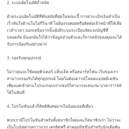
2. ระบบอัตโนมัติล้ำสมัย
ด้วยระบบอัตโนมัติที่ทันสมัยที่สุดในขณะนี้ การฝาก-เบิกเงินทำเป็น
เร็วทันใจด้านในไม่กี่วินาที ไม่ต้องรอคอยหรือติดต่อเจ้าหน้าที่ให้เสีย
เวล่ำเวลา นอกเหนือจากนั้นยังมีระบบระเบียบจัดแจงบัญชีที่
ปลอดภัย มั่นอกมั่นใจได้ว่าข้อมูลส่วนตัวและก็การคลังของคุณจะได้
รับการป้องกันอย่างมาก
3. รองรับทุกอุปกรณ์
ไม่ว่าคุณจะใช้คอมพิวเตอร์ แท็บเล็ต หรือสมาร์ทโฟน เว็บของเรา
สามารถรองรับได้ทุกอุปกรณ์ โดยไม่ต้องดาวน์โหลดแอปพลิเคชัน
เพียงแค่เข้าผ่านโปรแกรมเบราเซอร์ก็สามารถเล่นเกม บาคาร่า168
ได้ในทันที
4. โปรโมชันแล้วก็สิทธิพิเศษมากไม่น้อยเลยทีเดียว
พวกเรามีโปรโมชันสำหรับทั้งสมาชิกใหม่และก็สมาชิกเก่า ไม่ว่าจะ
เป็นโบนัสฝากคราวแรก เครดิตฟรี ค่าคอมมิชชั่นสำหรับนักเดิมพัน