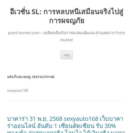
อีเวชั่น SL: การหลบหนีเสมือนจริงไปสู่
การผจญภัย
point-hunter.com – เพลิดเพลินกับการสะสมแต้มและส่วนลดจาก Point
Hunter
ข้าม
เมนู
ไป
ยัง
เนื้อหา
คลังเก็บหมวดหมู่:
SEXYAUTO168
sexyauto168
บาคาร่า 31 พ.ย. 2568 sexyauto168 เว็บบาคา
ร่าออนไลน์ อันดับ 1 เซียนตัดเซียน รับ 30%
ทางเข้า ล่าสุดแจกจริง โอนไว ได้เงินจริง บาคา