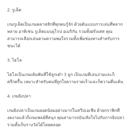
2. รูเล็ต
เกมรูเล็ตเป็นเกมคลาสสิกที่ทุกคนรู้จัก ด้วยต้นแบบการเล่นที่หลาก
หลาย อาทิเช่น รูเล็ตแบบยุโรป อเมริกัน รวมทั้งฝรั่งเศส คุณ
สามารถเลือกเล่นตามความพอใจรวมทั้งเพิ่มช่องทางสำหรับการ
ชนะได้
3. ไฮโล
ไฮโลเป็นเกมเดิมพันที่ใช้ลูกเต๋า 3 ลูก เป็นเกมที่เล่นง่ายและก็
ครึกครื้น เหมาะสำหรับคนที่ถูกใจความรวดเร็วและก็ความตื่นเต้น
4. เกมยิงปลา
เกมยิงปลาเป็นเกมยอดนิยมอย่างมากในทวีปเอเชีย ด้วยกราฟิกที่
งดงามแล้วก็เกมเพลย์ที่สนุก คุณสามารถบันเทิงใจไปกับการยิงปลา
รวมทั้งเก็บรางวัลได้โดยตลอด