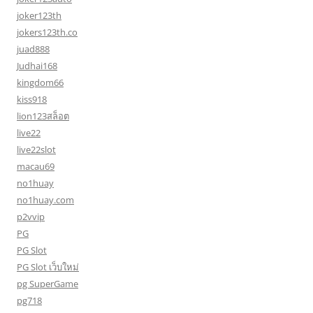
joker123th
jokers123th.co
juad888
Judhai168
kingdom66
kiss918
lion123สล็อต
live22
live22slot
macau69
no1huay
no1huay.com
p2vvip
PG
PG Slot
PG Slot เว็บใหม่
pg SuperGame
pg718