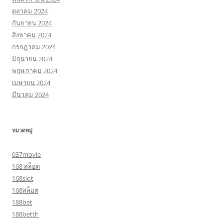
ตุลาคม 2024
กันยายน 2024
สิงหาคม 2024
กรกฎาคม 2024
มิถุนายน 2024
พฤษภาคม 2024
เมษายน 2024
มีนาคม 2024
หมวดหมู่
037movie
168 สล็อต
168slot
168สล็อต
188bet
188betth