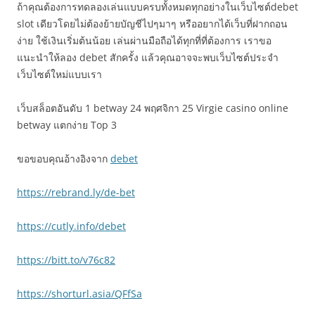
ถ้าคุณต้องการทดลองเล่นแบบครบทั้งหมดทุกอย่างในเว็บไซต์debet
slot เดียวโดยไม่ต้องย้ายบัญชีไปๆมาๆ หรืออยากได้เว็บที่ฝากถอน
ง่าย ใช้เงินเริ่มต้นน้อย เล่นผ่านมือถือได้ทุกที่ที่ต้องการ เราขอ
แนะนำให้ลอง debet สักครั้ง แล้วคุณอาจจะพบเว็บไซต์ประจำ
เว็บไซต์ใหม่แบบเรา
เว็บสล็อตอันดับ 1 betway 24 พฤศจิกา 25 Virgie casino online
betway แตกง่าย Top 3
ขอขอบคุณอ้างอิงจาก
debet
https://rebrand.ly/de-bet
https://cutly.info/debet
https://bitt.to/v76c82
https://shorturl.asia/QFfSa