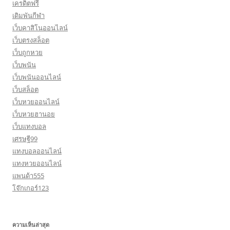
เครดิตฟรี
เดิมพันกีฬา
เว็บคาสิโนออนไลน์
เว็บตรงสล็อต
เว็บถูกหวย
เว็บพนัน
เว็บพนันออนไลน์
เว็บสล็อต
เว็บหวยออนไลน์
เว็บหวยฮานอย
เว็บแทงบอล
เศรษฐี99
แทงบอลออนไลน์
แทงหวยออนไลน์
แพนด้า555
โจ๊กเกอร์123
ความเห็นล่าสุด