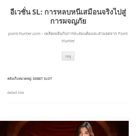
อีเวชั่น SL: การหลบหนีเสมือนจริงไปสู่
การผจญภัย
point-hunter.com – เพลิดเพลินกับการสะสมแต้มและส่วนลดจาก Point
Hunter
ข้าม
เมนู
ไป
ยัง
เนื้อหา
คลังเก็บหมวดหมู่:
DEBET SLOT
debet slot