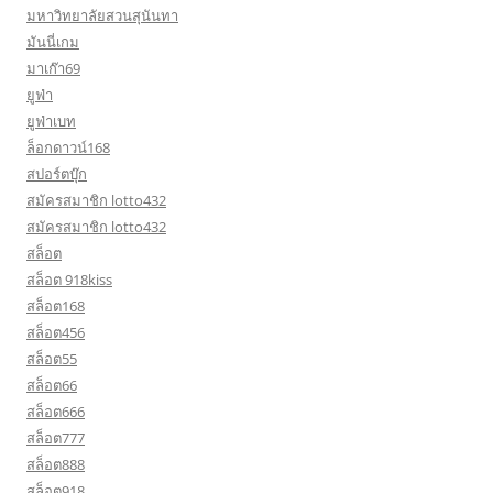
มหาวิทยาลัยสวนสุนันทา
มันนี่เกม
มาเก๊า69
ยูฟ่า
ยูฟ่าเบท
ล็อกดาวน์168
สปอร์ตบุ๊ก
สมัครสมาชิก lotto432
สมัครสมาชิก lotto432
สล็อต
สล็อต 918kiss
สล็อต168
สล็อต456
สล็อต55
สล็อต66
สล็อต666
สล็อต777
สล็อต888
สล็อต918