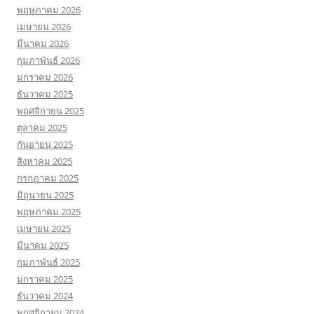
พฤษภาคม 2026
เมษายน 2026
มีนาคม 2026
กุมภาพันธ์ 2026
มกราคม 2026
ธันวาคม 2025
พฤศจิกายน 2025
ตุลาคม 2025
กันยายน 2025
สิงหาคม 2025
กรกฎาคม 2025
มิถุนายน 2025
พฤษภาคม 2025
เมษายน 2025
มีนาคม 2025
กุมภาพันธ์ 2025
มกราคม 2025
ธันวาคม 2024
พฤศจิกายน 2024