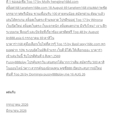
ที่ 1 ของเอเชีย Top 17 by Molly hengjing168d.com
สล็อต168 tangtem168e.com 18 August 69 tangtem168 เกมสดภาพชัด
บรรยากาศพรีเมียม ชวนเพื่อนรับ 100 สายทุนน้อย สมัครด่วน คัดมาแล้ว
เล่นได้ทุกเกม สล็อตเว็บตรง ห้ามพลาด โปรดีรออยู่ Top 17 by Winona
เว็บเปิดใหม่ สล็อตเว็บตรง เว็บแจกหนัก สล็อตแตกง่าย มีจริงไหม? เจาะลึก
ระบบเกม ฟีเจอร์ และปัจจัยที่เกี่ยวข้อง เครดิตฟรี Top 48 by August
Jin888.asia 6 กรกฎาคม 69 คาสิโน
บาคาร่า168 คู่มือเลือกเว็บไพ่ที่ควรรู้ Top 15 by Basil sexy168c.com ทุก
ยอดฝาก 10% ระบบอัตโนมัติเจ้าแรก เว็บดี มีโต๊ะให้เลือกเยอะ บาคาร่า
เข้าเล่นวันนี้ รับโปรดีทันที 6 สิงหา 2569
Pussy888play โปรคุ้มทุกวัน เล่นสนุกได้มากกว่าเดิม สมัครรับ 500 คาสิ
โนออนไลน์ 5ดาว สวรรค์ของนักลงทุน พุซซี่888 เปิดประสบการณ์ใหม่
ทันที Top 26 by Dominga pussy888play.me 16 AUG 26
คลังเก็บ
กรกฎาคม 2026
มิถุนายน 2026