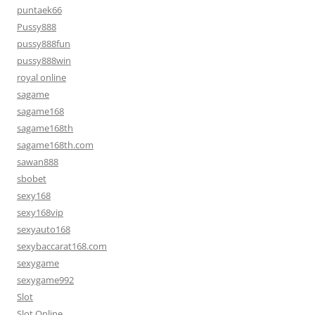
puntaek66
Pussy888
pussy888fun
pussy888win
royal online
sagame
sagame168
sagame168th
sagame168th.com
sawan888
sbobet
sexy168
sexy168vip
sexyauto168
sexybaccarat168.com
sexygame
sexygame992
Slot
Slot Online