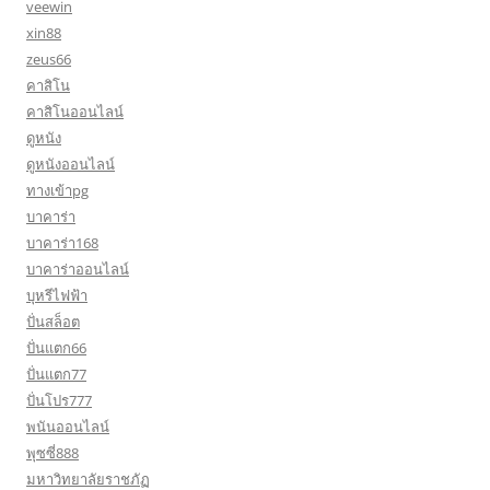
veewin
xin88
zeus66
คาสิโน
คาสิโนออนไลน์
ดูหนัง
ดูหนังออนไลน์
ทางเข้าpg
บาคาร่า
บาคาร่า168
บาคาร่าออนไลน์
บุหรีไฟฟ้า
ปั่นสล็อต
ปั่นแตก66
ปั่นแตก77
ปั่นโปร777
พนันออนไลน์
พุซซี่888
มหาวิทยาลัยราชภัฏ