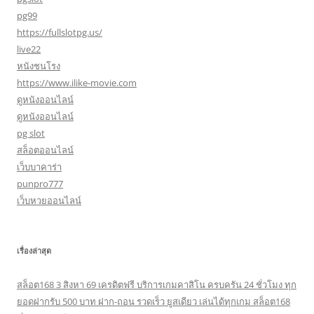
pg99
https://fullslotpg.us/
live22
หนังชนโรง
https://www.ilike-movie.com
ดูหนังออนไลน์
ดูหนังออนไลน์
pg slot
สล็อตออนไลน์
เว็บบาคาร่า
punpro777
เว็บหวยออนไลน์
เรื่องล่าสุด
สล็อต168 3 สิงหา 69 เครดิตฟรี บริการเกมคาสิโน ครบครัน 24 ชั่วโมง ทุก
ยอดฝากรับ 500 บาท ฝาก-ถอน รวดเร็ว ยูสเดียว เล่นได้ทุกเกม สล็อต168