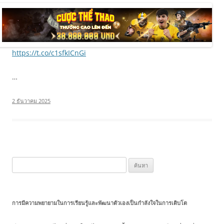
https://t.co/c1sfkICnGi
…
2 ธันวาคม 2025
ค้นหา
สำหรับ:
การมีความพยายามในการเรียนรู้และพัฒนาตัวเองเป็นกำลังใจในการเติบโต