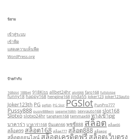
นิยาม
เข้าสู่ระบบ
เข้าฟีด
แสดงความเห็นฟีด
WordPress.org
ป้ายกำกับ
918Kiss
allbet24hr
faro168
168slot
188bet
alot666
fullslotpg
funny18
happy168
jinda55
hengjing168
Joker123
joker123auto
PGSlot
Joker123th
PG
PunPro777
pgfish
PG Slot
Pussy888
slot168
sexyauto168
pussy888win
sagame168th
Slotxo
ทางเข้าpg
slotxo24hr
tangtem168
temmax69
สล็อต
บาคาร่า
พุซซี่888
บาคาร่า168
ปั่นแตก66
สล็อต66
สล็อต168
สล็อต888
สล็อต99
สล็อต777
สล็อตpg
สล็อตเครดิตฟรี
สล็อตเว็บตรง
สล็อตออนไลน์