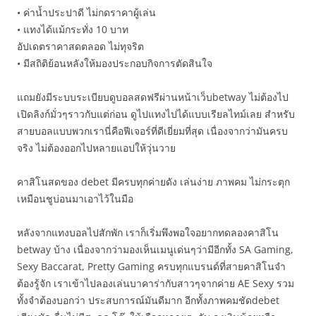
• ค่าน้ำประปาดี ไม่กดราคาผู้เล่น
• แทงได้แม้กระทั่ง 10 บาท
อัปเดตราคาสดตลอด ไม่ทุจริต
• มีสถิติย้อนหลังให้มองประกอบกิจการตัดสินใจ
แถมยังมีระบบระเบียบดูบอลสดฟรีผ่านหน้าเว็บbetway ไม่ต้องไป
เปิดลิงก์มั่วๆราวกับแต่ก่อน ดูไปแทงไปได้แบบเรียลไทม์เลย สำหรับ
สายบอลแบบพวกเรานี่คือฟีเจอร์ที่ดีเยี่ยมที่สุด เนื่องจากว่ามันครบ
จริง ไม่ต้องออกไปหลายแอปให้วุ่นวาย
คาสิโนสดของ debet มีครบทุกค่ายดัง เล่นง่าย ภาพคม ไม่กระตุก
เหมือนชูบ่อนมาเอาไว้ในมือ
หลังจากแทงบอลไปสักพัก เราก็เริ่มพึงพอใจอยากทดลองคาสิโน
betway บ้าง เนื่องจากว่ามองเห็นเมนูเด่นๆว่ามีอีกทั้ง SA Gaming,
Sexy Baccarat, Pretty Gaming ครบทุกแบรนด์ที่สายคาสิโนจำ
ต้องรู้จัก เราเข้าไปลองเล่นบาคาร่ากับสาวๆจากค่าย AE Sexy รวม
ทั้งจำต้องบอกว่า ประสบการณ์มันดีมาก อีกทั้งภาพคมชัดdebet