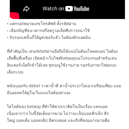
• แค่กรอกหมายเลขโทรศัพท์ ตั้งรหัสผ่าน
• เลือกบัญชีธนาคารหรือทรูวอเล็ทที่ปรารถนาใช้
• รับรองแค่นั้นก็ได้ยูสเซอร์แล้ว ไม่ต้องทักแอดมิน
ที่สำคัญเป็น เล่นdebetผ่านมือถือได้แบบไม่ต้องโหลดแอป ไม่ต้อง
เสียพื้นที่เครื่อง เปิดหน้าเว็บไซต์betwayบนโปรแกรมสำหรับเล่น
อินเตอร์เน็ตก็เข้าได้เลย ทุกเมนูใช้งานง่าย รองรับภาษาไทยแบบ
เต็มระบบ
พนันบอลกับ debet ราคาน้ำดี ค่าน้ำประปาไม่เอาเปรียบเทียบ แถม
มีบอลสดให้ดูในเว็บแบบไม่ต้องหาเอง
ไฮไลต์ของ betway ที่ทำให้พวกเราติดใจเป็นเรื่อง แทงบอล
เนื่องจากว่าเว็บนี้จัดเต็มมากมาย ไม่ว่าจะเป็นบอลลีกเล็ก ลีก
ใหญ่ บอลเต็ง บอลสเต็ป มีครบหมด และสิ่งที่ชอบมากมายคือ