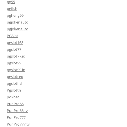
pg99
pgfish
pgheng99
pgjoker auto
pgjoker auto
PGSlot
pgslot168
pgslot77
pgslot77.io
pgslot99
pgslot99.in
pgslotceo
pgslotfish
Pgslotth
pokbet
PunPro66
PunPro66.tv
PunPro777
PunPro777.tv