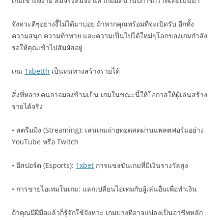
เกมเข้าถึงง่าย สมจริงสมจัง แล้วก็มีมิตินานัปการกว่าที่เคยเป็นมา
จังหวะดีๆอย่างงี้ไม่ได้มาบ่อย ถ้าหากคุณพร้อมที่จะเปิดรับ อีกทั้ง
ความสนุก ความท้าทาย และความเป็นไปได้ใหม่ๆโลกของเกมกำลัง
รอให้คุณเข้าไปสัมผัสอยู่
เกม
1xbetth
เป็นหนทางสร้างรายได้
สิ่งที่หลายคนอาจมองข้ามเป็น เกมในขณะนี้ให้โอกาสให้ผู้เล่นสร้าง
รายได้จริง
• สตรีมมิง (Streaming): เล่นเกมถ่ายทอดสดผ่านแพลตฟอร์มอย่าง
YouTube หรือ Twitch
• อีสปอร์ต (Esports):
1xbet
การแข่งขันเกมที่มีเงินรางวัลสูง
• การขายไอเทมในเกม: แลกเปลี่ยนไอเทมกับผู้เล่นอื่นเพื่อทำเงิน
ถ้าคุณมีฝีมือแล้วก็รู้จักใช้จังหวะ เกมบางทีอาจแปลงเป็นอาชีพหลัก