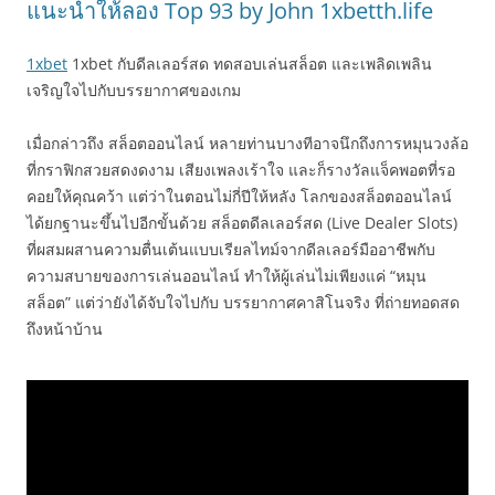
แนะนำให้ลอง Top 93 by John 1xbetth.life
1xbet
1xbet กับดีลเลอร์สด ทดสอบเล่นสล็อต และเพลิดเพลิน
เจริญใจไปกับบรรยากาศของเกม
เมื่อกล่าวถึง สล็อตออนไลน์ หลายท่านบางทีอาจนึกถึงการหมุนวงล้อ
ที่กราฟิกสวยสดงดงาม เสียงเพลงเร้าใจ และก็รางวัลแจ็คพอตที่รอ
คอยให้คุณคว้า แต่ว่าในตอนไม่กี่ปีให้หลัง โลกของสล็อตออนไลน์
ได้ยกฐานะขึ้นไปอีกขั้นด้วย สล็อตดีลเลอร์สด (Live Dealer Slots)
ที่ผสมผสานความตื่นเต้นแบบเรียลไทม์จากดีลเลอร์มืออาชีพกับ
ความสบายของการเล่นออนไลน์ ทำให้ผู้เล่นไม่เพียงแค่ “หมุน
สล็อต” แต่ว่ายังได้จับใจไปกับ บรรยากาศคาสิโนจริง ที่ถ่ายทอดสด
ถึงหน้าบ้าน