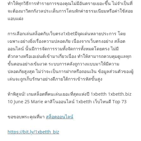
ทำให้ทุกวิธีการทำรายการของคุณไม่มีอันตรายเยอะขึ้น ไม่จำเป็นที่
จะต้องมาวิตกกังวลประเด็นการโดนหักค่าธรรมเนียมหรือค่าใช้สอย
แอบแฝง
การเลือกเล่นสล็อตกับเว็บตรง1xbetมีจุดเด่นหลายประการ โดย
เฉพาะอย่างยิ่งเรื่องความปลอดภัย เนื่องจากเว็บตรงอย่าง สล็อต
ออนไลน์ นั้นมีการจัดการรวมทั้งจัดการทั้งหมดโดยตรง ไม่มี
ตัวกลางหรือเอเย่นต์เข้ามาเกี่ยวเนื่อง ทำให้สามารถควบคุมดูแลทุก
ขั้นตอนอย่างเข้มงวด ระบบการคลังถูกวางแบบมาให้มีความ
ปลอดภัยสูงสุด ไม่ว่าจะเป็นการฝากหรือถอนเงิน ข้อมูลส่วนตัวของผู้
เล่นจะถูกเก็บรักษาอย่างดีภายใต้การเข้ารหัสขั้นสูง
ท้าพิสูจน์! เกมสล็อตที่คนเล่นเยอะที่สุดแห่งปี 1xbetth 1xbetth.biz
10 June 25 Marie คาสิโนออนไลน์ 1xbetth เว็บไหนดี Top 73
ขอขอบพระคุณที่มา
สล็อตออนไลน์
https://bit.ly/1xbetth_biz