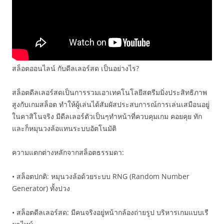
สล็อตออนไลน์ กับดีลเลอร์สด เป็นอย่างไร?
สล็อตดีลเลอร์สดเป็นการรวมเอาเทคโนโลยีสตรีมมิ่งประสิทธิภาพ
สูงกับเกมสล็อต ทำให้ผู้เล่นได้สัมผัสประสบการณ์การเล่นเสมือนอยู่
ในคาสิโนจริง มีดีลเลอร์ตัวเป็นๆทำหน้าที่ควบคุมเกม คอยคุย ทัก
และก็หมุนวงล้อแทนระบบอัตโนมัติ
ความแตกต่างหลักจากสล็อตธรรมดา:
• สล็อตปกติ: หมุนวงล้อด้วยระบบ RNG (Random Number
Generator) ทั้งปวง
• สล็อตดีลเลอร์สด: มีคนจริงอยู่หน้ากล้องถ่ายรูป บริหารเกมแบบเรี