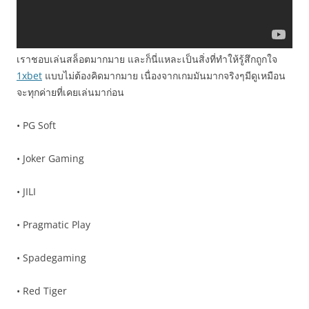
เราชอบเล่นสล็อตมากมาย และก็นี่แหละเป็นสิ่งที่ทำให้รู้สึกถูกใจ
1xbet
แบบไม่ต้องคิดมากมาย เนื่องจากเกมมันมากจริงๆมีดูเหมือน
จะทุกค่ายที่เคยเล่นมาก่อน
• PG Soft
• Joker Gaming
• JILI
• Pragmatic Play
• Spadegaming
• Red Tiger