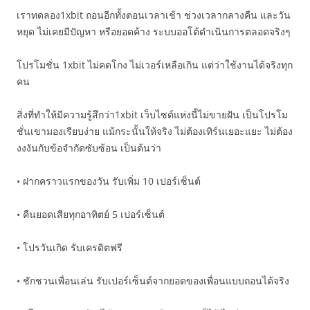
เราทดลอง1xbit ถอนอีกทั้งตอนเวลาเช้า ช่วงเวลากลางคืน และวัน
หยุด ไม่เคยมีปัญหา หรือยอดค้าง ระบบออโต้ดำเนินการตลอดจริงๆ
โปรโมชั่น 1xbit ไม่คดโกง ไม่เวอร์เหลือเกิน แต่ว่าใช้งานได้จริงทุก
คน
สิ่งที่ทำให้มีความรู้สึกว่า1xbit เว็บไซต์แห่งนี้ไม่ขายฝัน เป็นโปรโม
ชั่นเขามองเรียบง่าย แม้กระนั้นให้จริง ไม่ต้องเทิร์นเยอะแยะ ไม่ต้อง
งงงันกับข้อจำกัดซับซ้อน เป็นต้นว่า
• ฝากคราวแรกของวัน รับเพิ่ม 10 เปอร์เซ็นต์
• คืนยอดเสียทุกอาทิตย์ 5 เปอร์เซ็นต์
• โปรวันเกิด รับเครดิตฟรี
• ชักชวนเพื่อนเล่น รับเปอร์เซ็นต์จากยอดของเพื่อนแบบถอนได้จริง