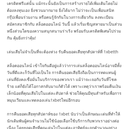
เครดิตฟรีแค่นั้น แม้กระนั้นยังเป็นการสร้างรายได้เพิ่มเติมโดยไม่
ต้องลงทุนเอง ยิ่งชวนมากมาย ยิ่งได้มาก ไม่ว่าจะเป็นเพื่อนสนิท
กรุ๊ปเพื่อนร่วมงาน หรือคนรู้จักกันในวงการเดียวกัน ลงทะเบียน
สมัครสมาชิกกับ สล็อตออนไลน์ วันนี้ แล้วเริ่มเชิญสหายมาเป็นส่วน
หนึ่งส่วนใดของความสนุกสนานร่าเริง พร้อมรับเครดิตพิเศษไปร่วม
กัน คุ้มยิ่งกว่าคุ้ม!
เล่นเสียไม่จำเป็นที่จะต้องห่วง รับคืนยอดเสียทุกสัปดาห์ที่ 1xbetth
สล็อตออนไลน์ เข้าใจกันดีอยู่แล้วว่าการเล่นสล็อตออนไลน์อาจมีทั้ง
วันที่ดีและก็วันที่ไม่เป็นใจ การคืนยอดเสียจึงถือเป็นการทดแทนผู้
เล่นที่ยังคงเชื่อมั่นในบริการของพวกเรา แม้ว่าจะเจอกับวันที่โชค
ร้าย แต่ก็ยังได้โอกาสกลับมาแก้ตัวได้ เพราะเหตุว่าเราพร้อมคืนเงิน
เล็กน้อยที่คุณเสียไปในแต่ละสัปดาห์ ช่วยให้คุณมีทุนสำหรับเพื่อการ
หมุนเวียนและทดลองเล่น1xbetใหม่อีกรอบ
การคืนยอดเสียทุกสัปดาห์ของ 1xbet นับว่าเป็นลักษณะเด่นที่ทำให้
นักเดิมพันผู้คนจำนวนไม่ใช้น้อยเลือกใช้บริการกับพวกเราอย่างต่อ
เนื่อง โดยยอดเสียที่คุณเล่นไปในแต่ละอาทิตย์จะถูกคำนวณอย่าง