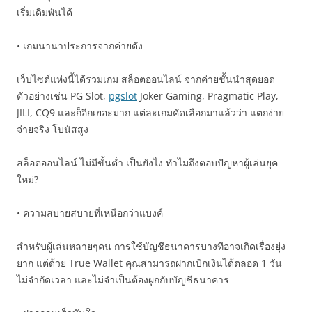
เริ่มเดิมพันได้
• เกมนานาประการจากค่ายดัง
เว็บไซต์แห่งนี้ได้รวมเกม สล็อตออนไลน์ จากค่ายชั้นนำสุดยอด
ตัวอย่างเช่น PG Slot,
pgslot
Joker Gaming, Pragmatic Play,
JILI, CQ9 และก็อีกเยอะมาก แต่ละเกมคัดเลือกมาแล้วว่า แตกง่าย
จ่ายจริง โบนัสสูง
สล็อตออนไลน์ ไม่มีขั้นต่ำ เป็นยังไง ทำไมถึงตอบปัญหาผู้เล่นยุค
ใหม่?
• ความสบายสบายที่เหนือกว่าแบงค์
สำหรับผู้เล่นหลายๆคน การใช้บัญชีธนาคารบางทีอาจเกิดเรื่องยุ่ง
ยาก แต่ด้วย True Wallet คุณสามารถฝากเบิกเงินได้ตลอด 1 วัน
ไม่จำกัดเวลา และไม่จำเป็นต้องผูกกับบัญชีธนาคาร