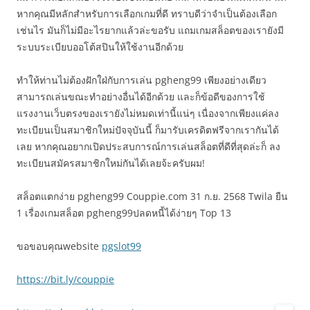
หากคุณมีหลักสำหรับการเลือกเกมที่ดี ทราบดีว่าจำเป็นต้องเลือก
เช่นไร มันก็ไม่มีอะไรยากแล้วล่ะขอรับ แถมเกมสล็อตของเรายังมี
ระบบระเบียบออโต้สปินให้ใช้งานอีกด้วย
ทำให้ท่านไม่ต้องฝักใฝ่กับการเล่น pgheng99 เพียงอย่างเดียว
สามารถเล่นขณะทำอย่างอื่นได้อีกด้วย และก็ข้อดีของการใช้
แรงงานเว็บตรงของเรายังไม่หมดเท่านี้แน่ๆ เนื่องจากเพียงแค่ลง
ทะเบียนเป็นสมาชิกใหม่ปัจจุบันนี้ ก็มารับเครดิตฟรีจากเรากันได้
เลย หากคุณอยากเปิดประสบการณ์การเล่นสล็อตที่ดีที่สุดล่ะก็ ลง
ทะเบียนสมัครสมาชิกใหม่กันได้เลยจ้ะครับผม!
สล็อตแตกง่าย pgheng99 Couppie.com 31 ก.ย. 2568 Twila ยืน
1 เรื่องเกมสล็อต pgheng99ปลดหนี้ได้ง่ายๆ Top 13
ขอขอบคุณwebsite
pgslot99
https://bit.ly/couppie