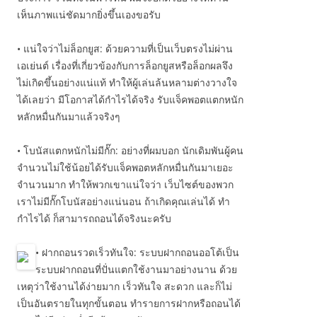
เห็นภาพแน่ชัดมากยิ่งขึ้นเองขอรับ
• แน่ใจว่าไม่ล็อกยูส: ด้วยความที่เป็นเว็บตรงไม่ผ่าน
เอเย่นต์ เรื่องที่เกี่ยวข้องกับการล็อกยูสหรือล็อกผลจึง
ไม่เกิดขึ้นอย่างแน่แท้ ทำให้ผู้เล่นล้นหลามต่างวางใจ
ได้เลยว่า มีโอกาสได้กำไรได้จริง รับแจ็คพอตแตกหนัก
หลักหมื่นกันมาแล้วจริงๆ
• โบนัสแตกหนักไม่มีกั๊ก: อย่างที่ผมบอก นักเดิมพันผู้คน
จำนวนไม่ใช้น้อยได้รับแจ็คพอตหลักหมื่นกันมาเยอะ
จำนวนมาก ทำให้พวกเขาแน่ใจว่า เว็บไซต์ของพวก
เราไม่มีกั๊กโบนัสอย่างแน่นอน ถ้าเกิดคุณเล่นได้ ทำ
กำไรได้ ก็สามารถถอนได้จริงนะครับ
• ฝากถอนรวดเร็วทันใจ: ระบบฝากถอนออโต้เป็น
ระบบฝากถอนที่ปั่นแตกใช้งานมาอย่างนาน ด้วย
เหตุว่าใช้งานได้ง่ายมาก เร็วทันใจ สะดวก และก็ไม่
เป็นอันตรายในทุกขั้นตอน ทำรายการฝากหรือถอนได้