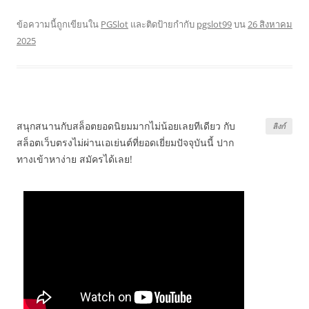
ข้อความนี้ถูกเขียนใน
PGSlot
และติดป้ายกำกับ
pgslot99
บน
26 สิงหาคม
2025
สนุกสนานกับสล็อตยอดนิยมมากไม่น้อยเลยทีเดียว กับ
ลิงก์
สล็อตเว็บตรงไม่ผ่านเอเย่นต์ที่ยอดเยี่ยมปัจจุบันนี้ ปาก
ทางเข้าหาง่าย สมัครได้เลย!