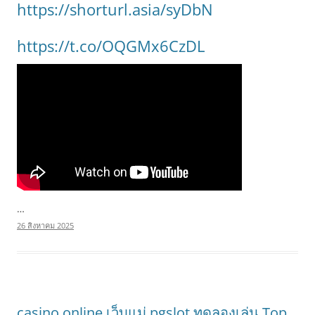
https://shorturl.asia/syDbN
https://t.co/OQGMx6CzDL
…
26 สิงหาคม 2025
casino online เว็บแม่ pgslot ทดลองเล่น Top