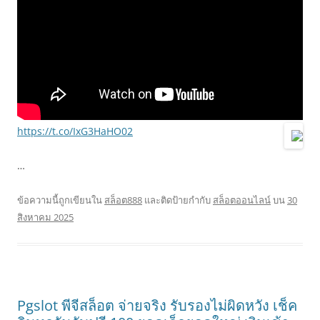
https://t.co/IxG3HaHO02
…
ข้อความนี้ถูกเขียนใน
สล็อต888
และติดป้ายกำกับ
สล็อตออนไลน์
บน
30
สิงหาคม 2025
Pgslot พีจีสล็อต จ่ายจริง รับรองไม่ผิดหวัง เช็ค