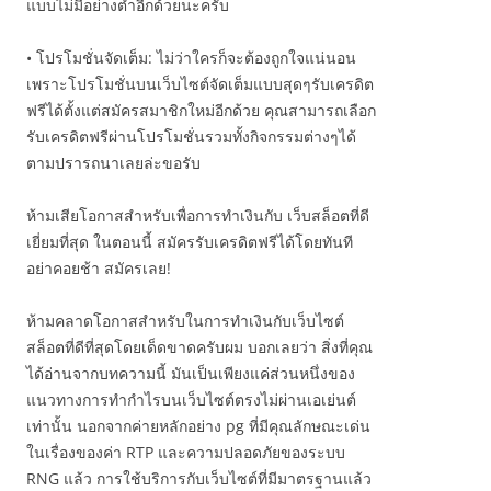
แบบไม่มีอย่างต่ำอีกด้วยนะครับ
• โปรโมชั่นจัดเต็ม: ไม่ว่าใครก็จะต้องถูกใจแน่นอน
เพราะโปรโมชั่นบนเว็บไซต์จัดเต็มแบบสุดๆรับเครดิต
ฟรีได้ตั้งแต่สมัครสมาชิกใหม่อีกด้วย คุณสามารถเลือก
รับเครดิตฟรีผ่านโปรโมชั่นรวมทั้งกิจกรรมต่างๆได้
ตามปรารถนาเลยล่ะขอรับ
ห้ามเสียโอกาสสำหรับเพื่อการทำเงินกับ เว็บสล็อตที่ดี
เยี่ยมที่สุด ในตอนนี้ สมัครรับเครดิตฟรีได้โดยทันที
อย่าคอยช้า สมัครเลย!
ห้ามคลาดโอกาสสำหรับในการทำเงินกับเว็บไซต์
สล็อตที่ดีที่สุดโดยเด็ดขาดครับผม บอกเลยว่า สิ่งที่คุณ
ได้อ่านจากบทความนี้ มันเป็นเพียงแค่ส่วนหนึ่งของ
แนวทางการทำกำไรบนเว็บไซต์ตรงไม่ผ่านเอเย่นต์
เท่านั้น นอกจากค่ายหลักอย่าง pg ที่มีคุณลักษณะเด่น
ในเรื่องของค่า RTP และความปลอดภัยของระบบ
RNG แล้ว การใช้บริการกับเว็บไซต์ที่มีมาตรฐานแล้ว