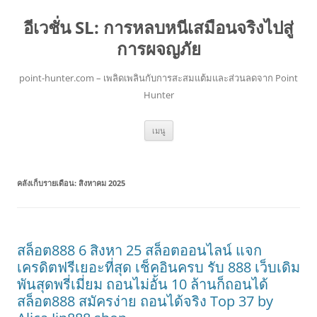
อีเวชั่น SL: การหลบหนีเสมือนจริงไปสู่
การผจญภัย
point-hunter.com – เพลิดเพลินกับการสะสมแต้มและส่วนลดจาก Point
Hunter
ข้าม
เมนู
ไป
ยัง
เนื้อหา
คลังเก็บรายเดือน:
สิงหาคม 2025
สล็อต888 6 สิงหา 25 สล็อตออนไลน์ แจก
เครดิตฟรีเยอะที่สุด เช็คอินครบ รับ 888 เว็บเดิม
พันสุดพรี่เมี่ยม ถอนไม่อั้น 10 ล้านก็ถอนได้
สล็อต888 สมัครง่าย ถอนได้จริง Top 37 by