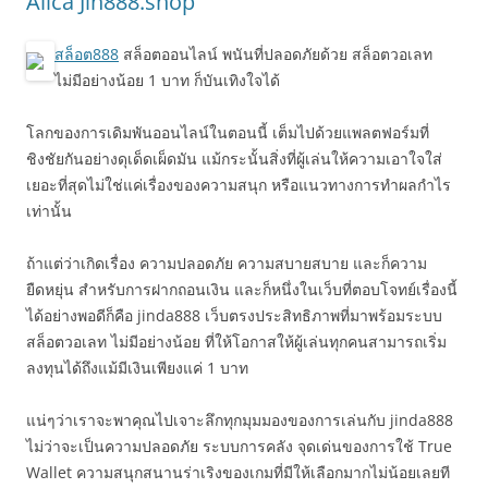
Alica Jin888.shop
สล็อต888
สล็อตออนไลน์ พนันที่ปลอดภัยด้วย สล็อตวอเลท
ไม่มีอย่างน้อย 1 บาท ก็บันเทิงใจได้
โลกของการเดิมพันออนไลน์ในตอนนี้ เต็มไปด้วยแพลตฟอร์มที่
ชิงชัยกันอย่างดุเด็ดเผ็ดมัน แม้กระนั้นสิ่งที่ผู้เล่นให้ความเอาใจใส่
เยอะที่สุดไม่ใช่แค่เรื่องของความสนุก หรือแนวทางการทำผลกำไร
เท่านั้น
ถ้าแต่ว่าเกิดเรื่อง ความปลอดภัย ความสบายสบาย และก็ความ
ยืดหยุ่น สำหรับการฝากถอนเงิน และก็หนึ่งในเว็บที่ตอบโจทย์เรื่องนี้
ได้อย่างพอดีก็คือ jinda888 เว็บตรงประสิทธิภาพที่มาพร้อมระบบ
สล็อตวอเลท ไม่มีอย่างน้อย ที่ให้โอกาสให้ผู้เล่นทุกคนสามารถเริ่ม
ลงทุนได้ถึงแม้มีเงินเพียงแค่ 1 บาท
แน่ๆว่าเราจะพาคุณไปเจาะลึกทุกมุมมองของการเล่นกับ jinda888
ไม่ว่าจะเป็นความปลอดภัย ระบบการคลัง จุดเด่นของการใช้ True
Wallet ความสนุกสนานร่าเริงของเกมที่มีให้เลือกมากไม่น้อยเลยที