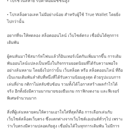
• โปรชวนสหาย รับค่าคอมมิชชั่นสูง
• โปรสล็อตวอเลท ไม่มีอย่างน้อย สำหรับผู้ใช้ True Wallet โดยยิ่ง
ไปกว่านั้น
อยากที่จะให้ทดลอง สล็อตออนไลน์ เว็บไซต์ตรง เชื่อมั่นได้ทุกการ
เดิมพัน
ผู้คนหันมาใช้สมาร์ทโฟนแล้วก็อินเทอร์เน็ตกันเพิ่มมากขึ้น การเดิม
พันออนไลน์แปลงเป็นหนึ่งในกิจกรรมยอดนิยมที่ได้รับความพอใจ
อย่างล้นหลาม โดยยิ่งไปกว่านั้น เว็บสล็อต หรือ สล็อตออนไลน์ ที่ถือ
เป็นเกมเดิมพันลำดับที่หนึ่งที่ได้รับความนิยมสูงสุด ด้วยรูปแบบการ
เล่นที่ง่าย กติกาไม่สลับซับซ้อน รวมทั้งได้โอกาสสร้างผลกำไรได้
จริง อีกทั้งยังมีความมากมายของธีมเกม กราฟิกงดงาม และฟีเจอร์
พิเศษจำนวนมาก
สิ่งที่ผู้เล่นหลายคนให้ความเอาใจใส่ที่สุดก็คือ การเลือกเล่นกับ
เว็บไซต์สล็อตเว็บตรง ซึ่งแตกต่างจากเว็บไซต์เอเย่นต์ทั่วๆไป เพราะ
ว่าเว็บตรงมีความปลอดภัยสูง เชื่อมั่นได้ในทุกการเดิมพัน ไม่มีการ