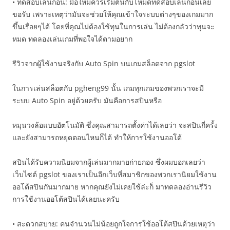
• ทดสอบเล่นก่อน: มือใหม่ควรเริ่มต้นกับโหมดทดสอบเล่นก่อนเลย
ขอรับ เพราะเหตุว่ามันจะช่วยให้คุณเข้าใจระบบต่างๆของเกมมาก
ขึ้นเรื่อยๆได้ โดยที่คุณไม่ต้องใช้ทุนในการเล่น ไม่ต้องกลัวว่าทุนจะ
หมด ทดลองเล่นเกมที่พอใจได้ตามอยาก
รีวิวจากผู้ใช้งานจริงกับ Auto Spin บนเกมสล็อตจาก pgslot
ในการเล่นสล็อตกับ pgheng99 นั้น เกมทุกเกมของพวกเราจะมี
ระบบ Auto Spin อยู่ด้วยครับ มันคือการสปินหรือ
หมุนวงล้อแบบอัตโนมัติ ซึ่งคุณสามารถตั้งค่าได้เลยว่า จะสปินกี่ครั้ง
และยังสามารถหยุดตอนไหนก็ได้ ทำให้การใช้งานออโต้
สปินได้รับความนิยมจากผู้เล่นมากมายก่ายกอง ซึ่งผมบอกเลยว่า
เว็บไซต์ pgslot ของเราเป็นอีกเว็บที่สมาชิกของพวกเรานิยมใช้งาน
ออโต้สปินกันมากมาย หากคุณยังไม่เคยใช้ล่ะก็ มาทดลองอ่านรีวิว
การใช้งานออโต้สปินได้เลยนะครับ
• สะดวกสบาย: คนจำนวนไม่น้อยถูกใจการใช้ออโต้สปินด้วยเหตุว่า