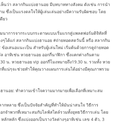
ณเห็นว่า สลากกินแบ่งฮานอย มีบทบาททางสังคม ดังเช่น การนำ
ม ซึ่งเป็นแรงดลใจให้ผู้เล่นเล่นอย่างมีความรับผิดชอบ โดย
เดียว
ฒนาการจากระบบกระดาษแบบเริ่มแรกสู่แพลตฟอร์มดิจิทัลที่
างๆได้แก่ สลากกินแบ่งฮานอย #ถ่ายทอดสดวันนี้ หรือ สลากกิน
ข้อเสนอแนะเป็น สำหรับผู้เล่นใหม่ เริ่มต้นด้วยการดูถ่ายทอด
ล อาทิเช่น หวยฮานอย ออกกี่นาฬิกา ซึ่งแตกต่างกันตาม
0 น. หวยฮานอย vip ออกกี่โมงหมายถึง19.30 น. รวมทั้ง หวย
ลาที่แน่ๆจะช่วยทำให้คุณวางแผนการเล่นได้อย่างมีคุณภาพรวม
งฮานอย: ทำความเข้าใจความมากมายเพื่อเลือกที่เหมาะสม
ากหลาย ซึ่งเป็นปัจจัยสำคัญที่ทำให้มันน่าสนใจ วิธีการ
ือกจำพวกที่เหมาะสมกับไลฟ์สไตล์รวมทั้งยุทธวิธีการเล่น โดย
ลักหลัก ซึ่งแบ่งออกเป็นรางวัลต่างๆอาทิเช่น เลข 4 ตัว, 3