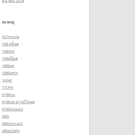
มีนาคม 2024
หมวดหมู่
037movie
168 สล็อต
168slot
168สล็อต
188bet
188betth
1xbet
77UFA
918Kiss
918kiss ดาวน์โหลด
918kissauto
ABA
ABAGroup2
allbet24hr