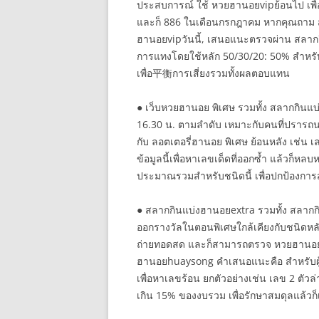
ประสบการณ์ ใช้ หวยฮานอยvipย้อนไป เพื่
และก็ 886 ในเดือนกรกฎาคม หากคุณถาม สล
ฮานอยvipวันนี้, เสนอแนะตรวจผ่าน สลากกิ
การแทงโดยใช้หลัก 50/30/20: 50% สำหรับเ
เพื่อ平衡การเสี่ยงรวมทั้งผลตอบแทน
● เว็บหวยฮานอย พิเศษ รวมทั้ง สลากกินแบ่
16.30 น. ตามลำดับ เหมาะกับคนที่ปรารถน
กับ ลอตเตอรี่ฮานอย พิเศษ ย้อนหลัง เช่
ข้อมูลนี้เพื่อหาเลขเด็ดที่ออกซ้ำ แล้วก็
ประมาณรวมสำหรับชนิดนี้ เพื่อปกป้องการ
● สลากกินแบ่งฮานอยextra รวมทั้ง สลากก
ออกรางวัลในตอนพิเศษใกล้เคียงกับชนิดห
ถ่ายทอดสด และก็สามารถตรวจ หวยฮานอยh
ฮานอยhuaysong คำเสนอแนะคือ สำหรับผู้เล
เพื่อหาเลขร้อน ยกตัวอย่างเช่น เลข 2 ตัวล่
เกิน 15% ของงบรวม เพื่อรักษาสมดุลแล้วก็