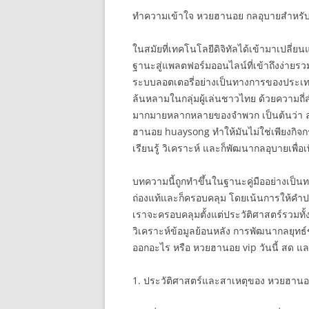
ทำความเข้าใจ หวยฮานอย กลอุบายสำหรับค
ในสมัยที่เทคโนโลยีดิจิทัลได้เข้ามาเปลี่ย
ฐานะสู่แพลตฟอร์มออนไลน์ที่เข้าถึงง่ายรว
ระบบลอตเตอรี่อย่างเป็นทางการของประเทศ
ล้นหลามในกลุ่มผู้เล่นชาวไทย ด้วยความถี่สำ
มากมายหลากหลายของจำพวก เป็นต้นว่า ลอ
ฮานอย huaysong ทำให้มันไม่ใช่เพียงกิจกร
เรียนรู้ วิเคราะห์ และก็พัฒนากลอุบายเพื่อ
บทความนี้ถูกทำขึ้นในฐานะคู่มืออย่างเป็
ถ่องแท้และก็ครอบคลุม โดยเน้นการให้คำปรึ
เราจะครอบคลุมตั้งแต่ประวัติศาสตร์รวมทั
วิเคราะห์ข้อมูลย้อนหลัง การพัฒนากลยุทธ์ข
ออกอะไร หรือ หวยฮานอย vip วันนี้ สด แล
1. ประวัติศาสตร์และสาเหตุของ หวยฮานอย 