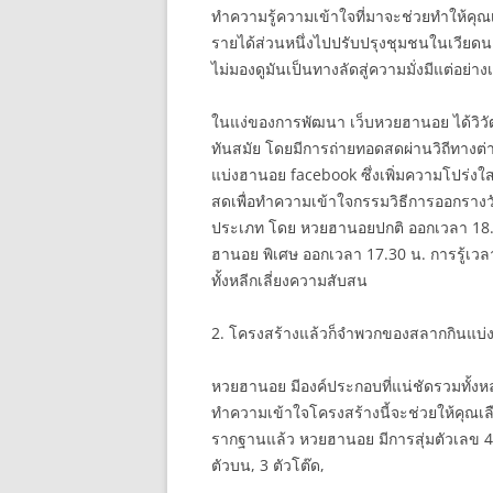
ทำความรู้ความเข้าใจที่มาจะช่วยทำให้คุ
รายได้ส่วนหนึ่งไปปรับปรุงชุมชนในเวียดนา
ไม่มองดูมันเป็นทางลัดสู่ความมั่งมีแต่อย่าง
ในแง่ของการพัฒนา เว็บหวยฮานอย ได้วิวั
ทันสมัย โดยมีการถ่ายทอดสดผ่านวิถีทางต่
แบ่งฮานอย facebook ซึ่งเพิ่มความโปร่งใส 
สดเพื่อทำความเข้าใจกรรมวิธีการออกรางวั
ประเภท โดย หวยฮานอยปกติ ออกเวลา 18.3
ฮานอย พิเศษ ออกเวลา 17.30 น. การรู้เว
ทั้งหลีกเลี่ยงความสับสน
2. โครงสร้างแล้วก็จำพวกของสลากกินแบ่
หวยฮานอย มีองค์ประกอบที่แน่ชัดรวมทั้งหล
ทำความเข้าใจโครงสร้างนี้จะช่วยให้คุณเล
รากฐานแล้ว หวยฮานอย มีการสุ่มตัวเลข 4 ห
ตัวบน, 3 ตัวโต๊ด,