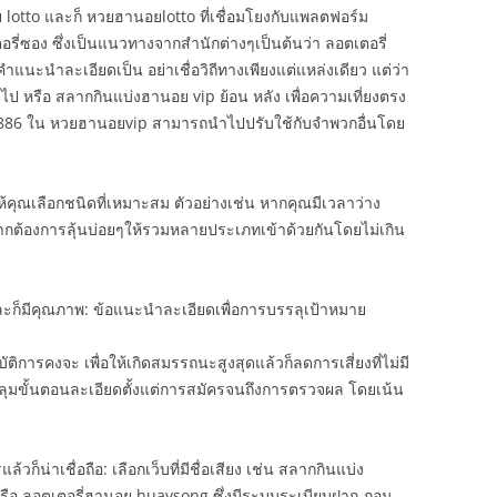
 lotto และก็ หวยฮานอยlotto ที่เชื่อมโยงกับแพลตฟอร์ม
รี่ซอง ซึ่งเป็นแนวทางจากสำนักต่างๆเป็นต้นว่า ลอตเตอรี่
แนะนำละเอียดเป็น อย่าเชื่อวิถีทางเพียงแต่แหล่งเดียว แต่ว่า
ไป หรือ สลากกินแบ่งฮานอย vip ย้อน หลัง เพื่อความเที่ยงตรง
เลข 886 ใน หวยฮานอยvip สามารถนำไปปรับใช้กับจำพวกอื่นโดย
คุณเลือกชนิดที่เหมาะสม ตัวอย่างเช่น หากคุณมีเวลาว่าง
ต้องการลุ้นบ่อยๆให้รวมหลายประเภทเข้าด้วยกันโดยไม่เกิน
ะก็มีคุณภาพ: ข้อแนะนำละเอียดเพื่อการบรรลุเป้าหมาย
ิการคงจะ เพื่อให้เกิดสมรรถนะสูงสุดแล้วก็ลดการเสี่ยงที่ไม่มี
ุมขั้นตอนละเอียดตั้งแต่การสมัครจนถึงการตรวจผล โดยเน้น
็น่าเชื่อถือ: เลือกเว็บที่มีชื่อเสียง เช่น สลากกินแบ่ง
รือ ลอตเตอรี่ฮานอย huaysong ซึ่งมีระบบระเบียบฝาก-ถอน