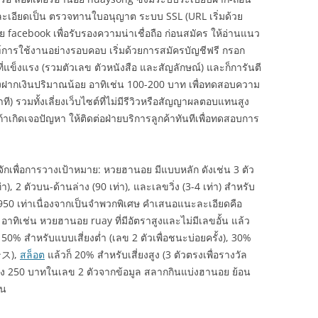
ะนำละเอียดเป็น ตรวจทานใบอนุญาต ระบบ SSL (URL เริ่มด้วย
ย facebook เพื่อรับรองความน่าเชื่อถือ ก่อนสมัคร ให้อ่านแนว
การใช้งานอย่างรอบคอบ เริ่มด้วยการสมัครบัญชีฟรี กรอก
านที่แข็งแรง (รวมตัวเลข ตัวหนังสือ และสัญลักษณ์) และก็การันตี
งฝากเงินปริมาณน้อย อาทิเช่น 100-200 บาท เพื่อทดสอบความ
) รวมทั้งเลี่ยงเว็บไซต์ที่ไม่มีรีวิวหรือสัญญาผลตอบแทนสูง
้าเกิดเจอปัญหา ให้ติดต่อฝ่ายบริการลูกค้าทันทีเพื่อทดสอบการ
ักเพื่อการวางเป้าหมาย: หวยฮานอย มีแบบหลัก ดังเช่น 3 ตัว
ท่า), 2 ตัวบน-ด้านล่าง (90 เท่า), และเลขวิ่ง (3-4 เท่า) สำหรับ
 950 เท่าเนื่องจากเป็นจำพวกพิเศษ คำเสนอแนะละเอียดคือ
 อาทิเช่น หวยฮานอย ruay ที่มีอัตราสูงและไม่มีเลขอั้น แล้ว
 สำหรับแบบเสี่ยงต่ำ (เลข 2 ตัวเพื่อชนะบ่อยครั้ง), 30%
ランス),
สล็อต
แล้วก็ 20% สำหรับเสี่ยงสูง (3 ตัวตรงเพื่อรางวัล
ทง 250 บาทในเลข 2 ตัวจากข้อมูล สลากกินแบ่งฮานอย ย้อน
่น