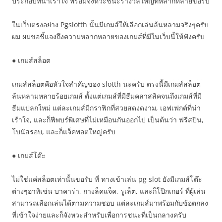
ประกอบที่น่าเร้าใจ พร้อมจังหวะชนะรางวัลใหญ่ที่หลากหลายขอรับ
ในเว็บตรงอย่าง Pgslotth นั้นมีเกมส์ให้เลือกเล่นล้นหลามจริงๆครับ
ผม ผมขอชี้แจงถึงความหลากหลายของเกมส์ที่มีในเว็บนี้ให้ฟังครับ
● เกมส์สล็อต
เกมส์สล็อตคือหัวใจสำคัญของ slotth นะครับ ตรงนี้มีเกมส์สล็อต
ล้นหลามหลายร้อยเกมส์ ตั้งแต่เกมส์ที่มีธีมคลาสสิคจนถึงเกมส์ที่มี
ธีมแปลกใหม่ แต่ละเกมส์มีกราฟิกที่สวยสดงดงาม, เอฟเฟกต์ที่น่า
เร้าใจ, และก็ฟีพบร์พิเศษที่ไม่เหมือนกันออกไป เป็นต้นว่า ฟรีสปิน,
โบนัสรอบ, และก็แจ็คพอตใหญ่ครับ
● เกมส์โต๊ะ
ไม่ใช่แค่สล็อตเท่านั้นขอรับ ที่ ทางเข้าเล่น pg slot ยังมีเกมส์โต๊ะ
ต่างๆอาทิเช่น บาคาร่า, กางล็คแจ็ค, รูเล็ต, และก็โป๊กเกอร์ ที่ผู้เล่น
สามารถเลือกเล่นได้ตามความชอบ แต่ละเกมส์มาพร้อมกับข้อตกลง
ที่เข้าใจง่ายและก็จังหวะสำหรับเพื่อการชนะที่เป็นกลางครับ