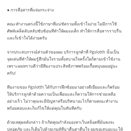
● การสื่อสารที่แจ่มกระจ่าง
คณะทำงานตรงนี้ใช้ภาษาที่แน่ชัดรวมทั้งเข้าใจง่าย ไม่มีการใช้
ศัพท์เคล็ดลับสลับซับซ้อนที่ทำให้ผมงงเต็ก ทำให้การสื่อสารราบรื่น
และก็เข้าใจได้ง่ายครับ
จากประสบการณ์ส่วนตัวของผม บริการลูกค้าที่ Pgslotth นั้นเป็น
จุดเด่นที่ทำให้ผมรู้สึกมั่นใจรวมทั้งสบายใจครั้งใดก็ตามเข้าใช้งาน
เพราะผมทราบดีว่ามีทีมงานประสิทธิภาพพร้อมเกื้อหนุนผมอยู่นะ
ครับ!
ทีมงานของ Pgslotth ได้รับการฝึกซ้อมมาอย่างดีเยี่ยมและก็พร้อม
ให้บริการลูกค้าด้วยความเป็นเพื่อนและก็ความให้การช่วยเหลือ
อย่างเร็ว ไม่ว่าคุณจะมีปัญหาหรือปริศนาอะไรก็ตามคณะทำงาน
พร้อมตอบและก็แก้ไขให้แด่คุณในทันทีครับ
ด้วยเหตุผลดังกล่าว ถ้าเกิดคุณกำลังมองหาเว็บสล็อตที่มั่นคงจะ
ปลอดภัย และก็เต็มไปด้วยเกมส์ที่น่าตื่นตาตื่นใจ ผมขอเสนอแนะให้