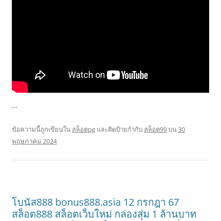
…
ข้อความนี้ถูกเขียนใน
สล็อตpg
และติดป้ายกำกับ
สล็อต99
บน
30
พฤษภาคม 2024
โบนัส888 bonus888.asia 12 กรกฎา 67
สล็อต888 สล็อตเว็บใหม่ กล่องสุ่ม 1 ล้านบาท