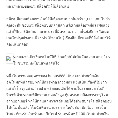
หลากหลายของเกมสล็อตที่มีให้เลือกเล่น
สล็อต มีเกมสล็อตออนไลน์ให้เลือกเล่นมากยิ่งกว่า 1,000 เกม ไม่ว่า
คุณจะชื่นชอบเกมสล็อตแบบคลาสสิก หรือเกมสล็อตที่มีกราฟิกสวย
แล้วก็ฟีเจอร์พิเศษมากมาย ตรงนี้มีครบ นอกจากนั้นยังมีการอัพเดท
เกมใหม่ๆอย่างต่อเนื่อง ทำให้ท่านไม่รู้เรื่องสึกเบื่อและก็มีสิ่งใหม่ๆให้
ลองเล่นตลอด
ระบบฝากเบิกเงินอัตโนมัติที่เร็วแล้วก็ไม่เป็นอันตราย และ โปร
โมชั่นรวมทั้งโบนัสที่น่าสนใจ
หนึ่งในความสะดุดตาของ bonus888 เป็นระบบฝากเบิกเงิน
อัตโนมัติที่นำสมัย ทำให้การทำธุรกรรมการเงินเป็นเรื่องที่ไม่ยาก
แล้วก็เร็ว คุณสามารถฝากหรือถอนเงินได้ภายในระยะเวลาไม่กี่
วินาที ด้วยระบบที่มีความปลอดภัยสูง คุ้มครองปกป้องการถูกจู่โจม
จากแฮกเกอร์ ทำให้ท่านสามารถเล่นเกมได้อย่างสบายใจ สล็อตมอบ
โปรโมชั่นแล้วก็โบนัสที่นานาประการให้กับสมาชิก ไม่ว่าจะเป็น
โบนัสต้อนรับสำหรับสมาชิกใหม่ รับเครดิตฟรี 100 ,โบนัสฝากเงิน