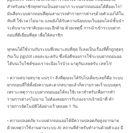
สำหรับสมาชิกทุกท่านเป็นอย่างมาก ระบบฝากถอนออโต้คืออะไร?
มันคือระบบฝากถอนที่คุณสามารถทำรายการต่างๆด้วยตัวเองได้ใน
ทันที ใช้เวลาไม่นาน แถมยังได้รับความนิยมบนเว็บออนไลน์ชั้นนำ
ระดับนานาชาติเยอะแยะอีกด้วย ด้วยเหตุนี้ การนำเข้าระบบฝาก
ถอนที่ดีเยี่ยมที่สุด เพื่อให้สมาชิก
ทุกคนได้ใช้งานกับระบบที่เหมาะสมที่สุด ก็เลยเป็นเรื่องที่ติ๊กถูกสุดๆ
กับเว็บ pgslot เลยล่ะนะครับ ซึ่งข้อดีของการใช้ระบบฝากถอนออ
โต้บนเว็บไซต์ของเราจะมีอะไรบ้าง มาดูกันเลยครับ เลทโก!
• ความสบายสบาย แน่ๆว่า สิ่งที่คุณจะได้รับไปเต็มๆเลยก็คือ ระบบ
ฝากถอนที่ให้ทั้งยังความสะดวกสบายแล้วก็ความรวดเร็วแบบสุดๆ
เพราะเหตุว่าระบบฝากถอนออโต้จะใช้เวลาสำหรับเพื่อการทำ
รายการต่างๆไม่นาน ไม่ต้องคอยการรับรองจากเจ้าหน้าที่ ทำ
รายการอัตโนมัติได้อย่างเร็วตลอด 1 วัน
• ความปลอดภัย ระบบฝากถอนออโต้มีความปลอดภัยสูงมากมาย
ด้วยเหตุว่าใช้งานผ่านระบบ AI สถานที่สำหรับทำงานด้วยตัวเอง มี