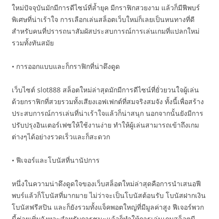
ใหม่ปัจจุบันมักมีการดีไซน์ที่ล้ำยุค มีกราฟิกสวยงาม แล้วก็มีฟีพบร์
พิเศษที่น่าเร้าใจ การเลือกเล่นสล็อตเว็บใหม่ก็เลยเป็นหนทางที่ดี
สำหรับคนที่ปรารถนาสัมผัสประสบการณ์การเล่นเกมที่แปลกใหม่
รวมทั้งทันสมัย
• การออกแบบและก็กราฟิกที่น่าดึงดูด
เว็บไซต์ slot888 สล็อตใหม่ล่าสุดมักมีการดีไซน์ที่ยั่วยวนใจผู้เล่น
ด้วยกราฟิกที่สวยรวมทั้งเสียงเอฟเฟกต์ที่สมจริงสมจัง ทั้งนี้เพื่อสร้าง
ประสบการณ์การเล่นที่น่าเร้าใจแล้วก็น่าสนุก นอกจากนั้นยังมีการ
ปรับปรุงอินเตอร์เฟซให้ใช้งานง่าย ทำให้ผู้เล่นสามารถเข้าถึงเกม
ต่างๆได้อย่างรวดเร็วและก็สะดวก
• ฟีเจอร์และโบนัสที่นานัปการ
หนึ่งในความน่าดึงดูดใจของเว็บสล็อตใหม่ล่าสุดคือการนำเสนอฟี
พบร์แล้วก็โบนัสที่มากมาย ไม่ว่าจะเป็นโบนัสต้อนรับ โบนัสฝากเงิน
โบนัสฟรีสปิน และก็ยังรวมทั้งแจ็คพอตใหญ่ที่มีมูลค่าสูง ฟีเจอร์พวก
นี้ช่วยเพิ่มจังหวะสำหรับการชนะแล้วก็ทำให้การเล่นเกมสล็อตมี