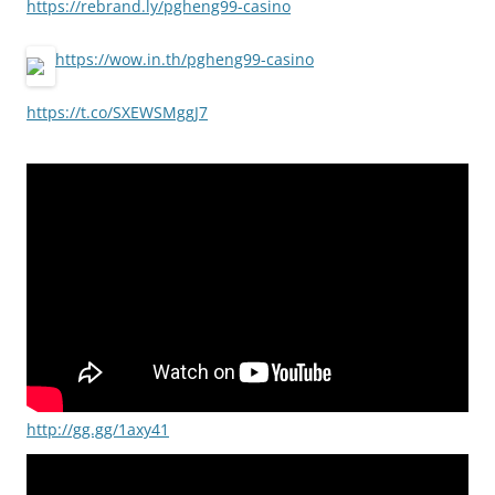
https://rebrand.ly/pgheng99-casino
https://wow.in.th/pgheng99-casino
https://t.co/SXEWSMggJ7
http://gg.gg/1axy41