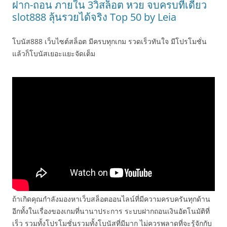
ฝาก-ถอน ภายใน 3วิสล็อต หวย จบครบที่เดียว
slot888 ลุ้นรวยได้จริง Top 50 by Leia
โบนัส888 เว็บไซต์สล็อต มีครบทุกเกม รวดเร็วทันใจ มีโปรโมชั่น
แล้วก็โบนัสเยอะแยะจัดเต็ม
ถ้าเกิดคุณกำลังมองหาเว็บสล็อตออนไลน์ที่มีความครบครันทุกด้าน
อีกทั้งในเรื่องของเกมที่นานาประการ ระบบฝากถอนเงินอัตโนมัติที่
เร็ว รวมทั้งโปรโมชั่นรวมทั้งโบนัสที่มีมาก ไม่ควรพลาดที่จะรู้จักกับ