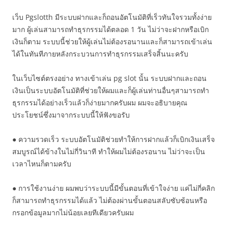
เว็บ Pgslotth มีระบบฝากและก็ถอนอัตโนมัติที่เร็วทันใจรวมทั้งง่าย
มาก ผู้เล่นสามารถทำธุรกรรมได้ตลอด 1 วัน ไม่ว่าจะฝากหรือเบิก
เงินก็ตาม ระบบนี้ช่วยให้ผู้เล่นไม่ต้องรอนานและก็สามารถเข้าเล่น
ได้ในทันทีภายหลังกระบวนการทำธุรกรรมเสร็จสิ้นนะครับ
ในเว็บไซต์ตรงอย่าง ทางเข้าเล่น pg slot นั้น ระบบฝากและถอน
เงินเป็นระบบอัตโนมัติที่ช่วยให้ผมและก็ผู้เล่นท่านอื่นๆสามารถทำ
ธุรกรรมได้อย่างเร็วแล้วก็ง่ายมากครับผม ผมจะอธิบายคุณ
ประโยชน์ซึ่งมาจากระบบนี้ให้ฟังขอรับ
● ความรวดเร็ว ระบบอัตโนมัติช่วยทำให้การฝากแล้วก็เบิกเงินเสร็จ
สมบูรณ์ได้ข้างในไม่กี่วินาที ทำให้ผมไม่ต้องรอนาน ไม่ว่าจะเป็น
เวลาไหนก็ตามครับ
● การใช้งานง่าย ผมพบว่าระบบนี้มีขั้นตอนที่เข้าใจง่าย แค่ไม่กี่คลิก
ก็สามารถทำธุรกรรมได้แล้ว ไม่ต้องผ่านขั้นตอนสลับซับซ้อนหรือ
กรอกข้อมูลมากไม่น้อยเลยทีเดียวครับผม