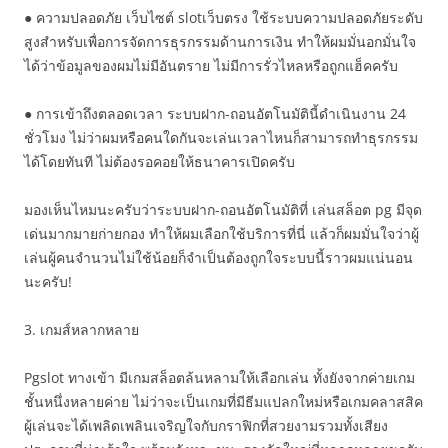
● ความปลอดภัย เว็บไซต์ slotเว็บตรง ใช้ระบบความปลอดภัยระดับ
สูงสำหรับเพื่อการจัดการธุรกรรมด้านการเงิน ทำให้ผมมั่นอกมั่นใจ
ได้ว่าข้อมูลของผมไม่มีอันตราย ไม่มีการรั่วไหลหรือถูกแฮ็คครับ
● การเข้าถึงตลอดเวลา ระบบฝาก-ถอนอัตโนมัตินี้ดำเนินงาน 24
ชั่วโมง ไม่ว่าผมหรือคนใดกันจะเล่นเวลาไหนก็สามารถทำธุรกรรม
ได้โดยทันที ไม่ต้องรอคอยให้ธนาคารเปิดครับ
มองเห็นไหมนะครับว่าระบบฝาก-ถอนอัตโนมัติที่ เล่นสล็อต pg มีจุด
เด่นมากมายก่ายกอง ทำให้ผมเลือกใช้บริการที่นี่ แล้วก็ผมมั่นใจว่าผู้
เล่นผู้คนจำนวนไม่ใช้น้อยก็จำเป็นต้องถูกใจระบบนี้ราวผมแน่นอน
นะครับ!
3. เกมส์หลากหลาย
Pgslot ทางเข้า มีเกมสล็อตล้นหลามให้เลือกเล่น ทั้งยังจากค่ายเกม
ชั้นหนึ่งหลายค่าย ไม่ว่าจะเป็นเกมที่มีธีมแปลกใหม่หรือเกมคลาสสิค
ผู้เล่นจะได้เพลิดเพลินเจริญใจกับกราฟิกที่สวยงามรวมทั้งเสียง