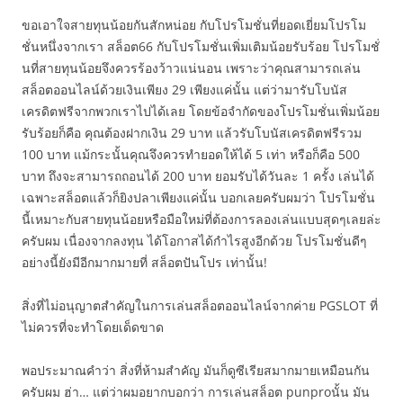
ขอเอาใจสายทุนน้อยกันสักหน่อย กับโปรโมชั่นที่ยอดเยี่ยมโปรโม
ชั่นหนึ่งจากเรา สล็อต66 กับโปรโมชั่นเพิ่มเติมน้อยรับร้อย โปรโมชั่
นที่สายทุนน้อยจึงควรร้องว้าวแน่นอน เพราะว่าคุณสามารถเล่น
สล็อตออนไลน์ด้วยเงินเพียง 29 เพียงแค่นั้น แต่ว่ามารับโบนัส
เครดิตฟรีจากพวกเราไปได้เลย โดยข้อจำกัดของโปรโมชั่นเพิ่มน้อย
รับร้อยก็คือ คุณต้องฝากเงิน 29 บาท แล้วรับโบนัสเครดิตฟรีรวม
100 บาท แม้กระนั้นคุณจึงควรทำยอดให้ได้ 5 เท่า หรือก็คือ 500
บาท ถึงจะสามารถถอนได้ 200 บาท ยอมรับได้วันละ 1 ครั้ง เล่นได้
เฉพาะสล็อตแล้วก็ยิงปลาเพียงแค่นั้น บอกเลยครับผมว่า โปรโมชั่น
นี้เหมาะกับสายทุนน้อยหรือมือใหม่ที่ต้องการลองเล่นแบบสุดๆเลยล่ะ
ครับผม เนื่องจากลงทุน ได้โอกาสได้กำไรสูงอีกด้วย โปรโมชั่นดีๆ
อย่างนี้ยังมีอีกมากมายที่ สล็อตปันโปร เท่านั้น!
สิ่งที่ไม่อนุญาตสำคัญในการเล่นสล็อตออนไลน์จากค่าย PGSLOT ที่
ไม่ควรที่จะทำโดยเด็ดขาด
พอประมาณคำว่า สิ่งที่ห้ามสำคัญ มันก็ดูซีเรียสมากมายเหมือนกัน
ครับผม ฮ่า… แต่ว่าผมอยากบอกว่า การเล่นสล็อต punproนั้น มัน