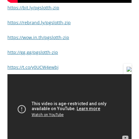
https://bit.ly/pgslotth-zip
https://rebrand.ly/pgslotth-zip
https://wow.in.th/pgslotth-zip
http://gg.gg/pgslotth-zip
https://t.co/y0UCW4ewbj