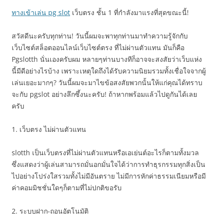
ทางเข้าเล่น pg slot
เว็บตรง ชั้น 1 ที่กำลังมาแรงที่สุดขณะนี้!
สวัสดีนะครับทุกท่าน! วันนี้ผมจะพาทุกท่านมาทำความรู้จักกับ
เว็บไซต์สล็อตออนไลน์เว็บไซต์ตรง ที่ไม่ผ่านตัวแทน มันก็คือ
Pgslotth นั่นเองครับผม หลายๆท่านบางทีก็อาจจะสงสัยว่าเว็บแห่ง
นี้มีดีอย่างไรบ้าง เพราะเหตุใดถึงได้รับความนิยมรวมทั้งเชื่อใจจากผู้
เล่นเยอะมากๆ? วันนี้ผมจะมาไขข้อสงสัยพวกนั้นให้แก่คุณได้ทราบ
จะกับ pgslot อย่างลึกซึ้งนะครับ! ถ้าหากพร้อมแล้วไปดูกันได้เลย
ครับ
1. เว็บตรง ไม่ผ่านตัวแทน
slotth เป็นเว็บตรงที่ไม่ผ่านตัวแทนหรือเอเย่นต์อะไรก็ตามทั้งมวล
ซึ่งแสดงว่าผู้เล่นสามารถมั่นอกมั่นใจได้ว่าการทำธุรกรรมทุกสิ่งเป็น
ไปอย่างโปร่งใสรวมทั้งไม่มีอันตราย ไม่มีการหักค่าธรรมเนียมหรือมี
ค่าคอมมิชชั่นใดๆก็ตามที่ไม่ปกติขอรับ
2. ระบบฝาก-ถอนอัตโนมัติ