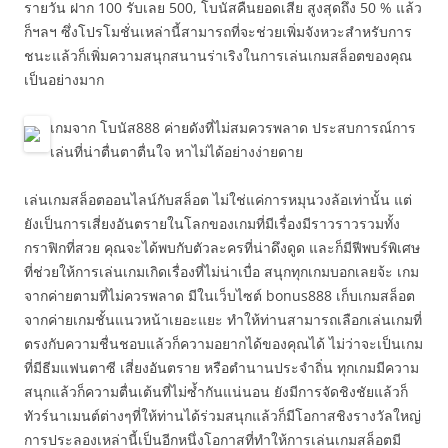
รายวัน ฝาก 100 รับเลย 500, โบนัสคืนยอดเสีย สูงสุดถึง 50 % แล้ว
ก็ฯลฯ ซึ่งโปรโมชั่นเหล่านี้สามารถที่จะช่วยเพิ่มจังหวะสำหรับการ
ชนะแล้วก็เพิ่มความสนุกสนานร่าเริงในการเล่นเกมสล็อตของคุณ
เป็นอย่างมาก
เกมจาก โบนัส888 ค่ายดังที่ไม่สมควรพลาด ประสบการณ์การ
เล่นที่น่าตื่นตาตื่นใจ หาไม่ได้อย่างง่ายดาย
เล่นเกมสล็อตออนไลน์กับสล็อต ไม่ใช่แค่การหมุนวงล้อเท่านั้น แต่
ยังเป็นการเสี่ยงอันตรายในโลกของเกมที่มีเรื่องมีราวราวรวมทั้ง
กราฟิกที่สวย คุณจะได้พบกับตัวละครที่น่าดึงดูด และก็มีฟีพบร์พิเศษ
ที่ช่วยให้การเล่นเกมเกิดเรื่องที่ไม่น่าเบื่อ สนุกทุกเกมบอกเลยจ้ะ เกม
จากค่ายตามที่ไม่ควรพลาด มีในเว็บไซต์ bonus888 เก็บเกมสล็อต
จากค่ายเกมชั้นแนวหน้าเยอะแยะ ทำให้ท่านสามารถเลือกเล่นเกมที่
ตรงกับความชื่นชอบแล้วก็ความอยากได้ของคุณได้ ไม่ว่าจะเป็นเกม
ที่มีธีมแฟนตาซี เสี่ยงอันตราย หรือตำนานประจำถิ่น ทุกเกมมีความ
สนุกแล้วก็ความตื่นเต้นที่ไม่ซ้ำกันแน่นอน ยังมีการจัดชิงชัยแล้วก็
ทัวร์นาเมนต์ต่างๆที่ให้ท่านได้ร่วมสนุกแล้วก็มีโอกาสชิงรางวัลใหญ่
การประลองเหล่านี้เป็นอีกหนึ่งโอกาสที่ทำให้การเล่นเกมสล็อตมี