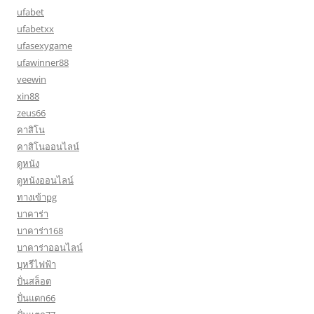
ufabet
ufabetxx
ufasexygame
ufawinner88
veewin
xin88
zeus66
คาสิโน
คาสิโนออนไลน์
ดูหนัง
ดูหนังออนไลน์
ทางเข้าpg
บาคาร่า
บาคาร่า168
บาคาร่าออนไลน์
บุหรีไฟฟ้า
ปั่นสล็อต
ปั่นแตก66