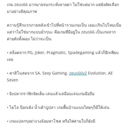
เกม zeus66 มากมายจนกระทั่งลายตา ไม่ใช่แค่มาก แต่ยังคัดเลือก
มาอย่างมีคุณภาพ
ความรู้สึกแรกภายหลังเข้าไปที่หน้ารวมเกมเป็น เยอะเกินไปไหมเนี่ย
แต่ว่าไม่ใช่มากแบบมั่วๆนะ คือเกมที่มีอยู่ใน zeus66 เป็นเกมจาก
ค่ายดังทั้งผอง ไม่ว่าจะเป็น
• สล็อตจาก PG, Joker, Pragmatic, Spadegaming แล้วก็อีกเพียบ
เลย
• คาสิโนสดจาก SA, Sexy Gaming,
zeus66v2
Evolution, AE
Seven
• ยิงปลากราฟิกจัดเต็ม เล่นแล้วเสมือนเล่นเกมมือถือ
• ไฮโล ป๊อกเด้ง น้ำเต้าปูปลา เกมพื้นบ้านแบบไทยๆก็มีให้เล่น
• เกมแปลกๆอย่างวงล้อมหาโชค หรือไพ่สามใบก็ยังมี