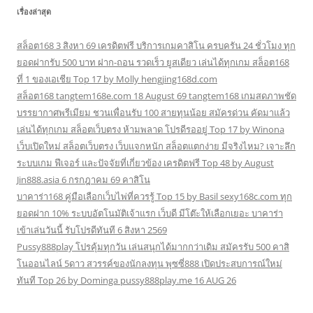
เรื่องล่าสุด
สล็อต168 3 สิงหา 69 เครดิตฟรี บริการเกมคาสิโน ครบครัน 24 ชั่วโมง ทุก
ยอดฝากรับ 500 บาท ฝาก-ถอน รวดเร็ว ยูสเดียว เล่นได้ทุกเกม สล็อต168
ที่ 1 ของเอเชีย Top 17 by Molly hengjing168d.com
สล็อต168 tangtem168e.com 18 August 69 tangtem168 เกมสดภาพชัด
บรรยากาศพรีเมียม ชวนเพื่อนรับ 100 สายทุนน้อย สมัครด่วน คัดมาแล้ว
เล่นได้ทุกเกม สล็อตเว็บตรง ห้ามพลาด โปรดีรออยู่ Top 17 by Winona
เว็บเปิดใหม่ สล็อตเว็บตรง เว็บแจกหนัก สล็อตแตกง่าย มีจริงไหม? เจาะลึก
ระบบเกม ฟีเจอร์ และปัจจัยที่เกี่ยวข้อง เครดิตฟรี Top 48 by August
Jin888.asia 6 กรกฎาคม 69 คาสิโน
บาคาร่า168 คู่มือเลือกเว็บไพ่ที่ควรรู้ Top 15 by Basil sexy168c.com ทุก
ยอดฝาก 10% ระบบอัตโนมัติเจ้าแรก เว็บดี มีโต๊ะให้เลือกเยอะ บาคาร่า
เข้าเล่นวันนี้ รับโปรดีทันที 6 สิงหา 2569
Pussy888play โปรคุ้มทุกวัน เล่นสนุกได้มากกว่าเดิม สมัครรับ 500 คาสิ
โนออนไลน์ 5ดาว สวรรค์ของนักลงทุน พุซซี่888 เปิดประสบการณ์ใหม่
ทันที Top 26 by Dominga pussy888play.me 16 AUG 26