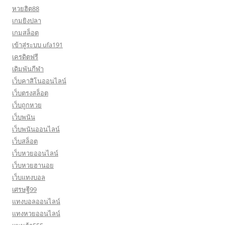
หวยฮิต88
เกมยิงปลา
เกมสล็อต
เข้าสู่ระบบ ufa191
เครดิตฟรี
เดิมพันกีฬา
เว็บคาสิโนออนไลน์
เว็บตรงสล็อต
เว็บถูกหวย
เว็บพนัน
เว็บพนันออนไลน์
เว็บสล็อต
เว็บหวยออนไลน์
เว็บหวยฮานอย
เว็บแทงบอล
เศรษฐี99
แทงบอลออนไลน์
แทงหวยออนไลน์