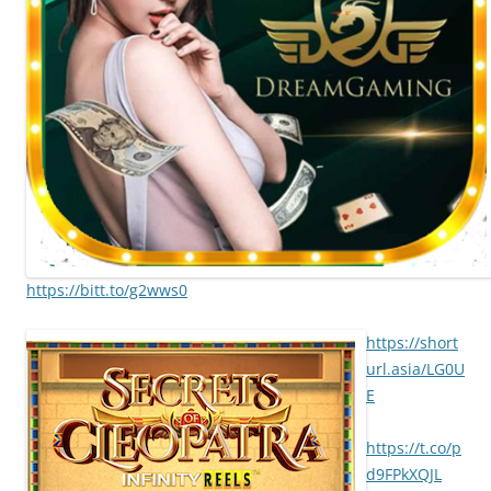
https://bitt.to/g2wws0
https://short
url.asia/LG0U
E
https://t.co/p
d9FPkXQJL