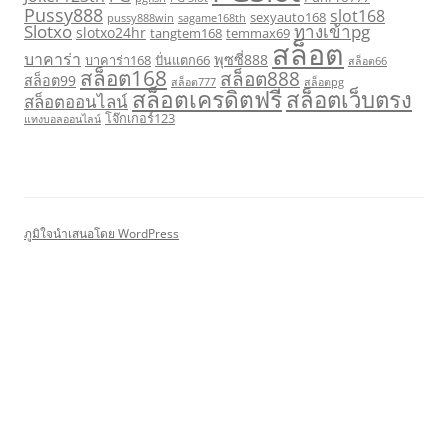
Pussy888
slot168
sexyauto168
pussy888win
sagame168th
Slotxo
ทางเข้าpg
slotxo24hr
tangtem168
temmax69
สล็อต
บาคาร่า
พุซซี่888
บาคาร่า168
ปั่นแตก66
สล็อต66
สล็อต168
สล็อต888
สล็อต99
สล็อต777
สล็อตpg
สล็อตเครดิตฟรี
สล็อตเว็บตรง
สล็อตออนไลน์
โจ๊กเกอร์123
แทงบอลออนไลน์
ภูมิใจนำเสนอโดย WordPress