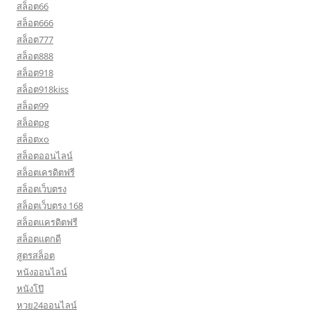
สล็อต66
สล็อต666
สล็อต777
สล็อต888
สล็อต918
สล็อต918kiss
สล็อต99
สล็อตpg
สล็อตxo
สล็อตออนไลน์
สล็อตเครดิตฟรี
สล็อตเว็บตรง
สล็อตเว็บตรง 168
สล็อตเเครดิตฟรี
สล็อตแตกดี
สูตรสล็อต
หนังออนไลน์
หนังโป๊
หวย24ออนไลน์