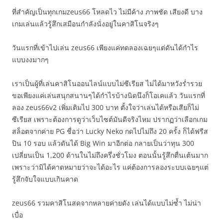
ที่สำคัญเป็นทุกเกมzeus66 โหลดไว ไม่มีค้าง ภาพชัด เสียงดี บาง
เกมเล่นแล้วรู้สึกเสมือนกำลังนั่งอยู่ในคาสิโนจริงๆ
วันแรกที่เข้าไปเล่น zeus66 เพียงแค่ทดลองเฉยๆแต่ดันได้กำไร
แบบงงมากๆ
เราเป็นผู้ที่เล่นคาสิโนออนไลน์แบบไม่ซีเรียส ไม่ได้มาหวังร่ำรวย
ขอเพียงแค่เล่นสนุกสนานๆได้กำไรบ้างนิดนึงก็โอเคแล้ว วันแรกที่
ลอง zeus66v2 เพิ่มเติมไป 300 บาท ตั้งใจว่าเล่นได้หรือเสียก็ไม่
ซีเรียส เพราะต้องการดูว่าเว็บไซต์มันดีจริงไหม ปรากฏว่าเลือกเกม
สล็อตจากค่าย PG ชื่อว่า Lucky Neko กดไปไม่ถึง 20 ครั้ง ก็ได้ฟรีส
ปิน 10 รอบ แล้วดันได้ Big Win มาอีกต่อ กลายเป็นว่าทุน 300
เปลี่ยนเป็น 1,200 ด้านในไม่ถึงครึ่งชั่วโมง ตอนนั้นรู้สึกตื่นเต้นมาก
เพราะว่ามิได้คาดหมายว่าจะได้อะไร แค่ต้องการลองระบบเฉยๆแต่
รู้สึกจับใจแบบเกินคาด
zeus66 รวมคาสิโนสดจากหลายค่ายดัง เล่นได้แบบไม่ซ้ำ ไม่น่า
เบื่อ