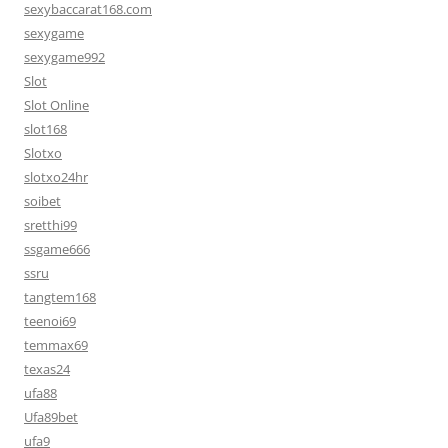
sexybaccarat168.com
sexygame
sexygame992
Slot
Slot Online
slot168
Slotxo
slotxo24hr
soibet
sretthi99
ssgame666
ssru
tangtem168
teenoi69
temmax69
texas24
ufa88
Ufa89bet
ufa9