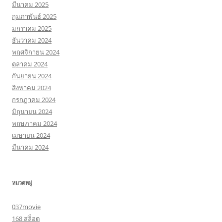
มีนาคม 2025
กุมภาพันธ์ 2025
มกราคม 2025
ธันวาคม 2024
พฤศจิกายน 2024
ตุลาคม 2024
กันยายน 2024
สิงหาคม 2024
กรกฎาคม 2024
มิถุนายน 2024
พฤษภาคม 2024
เมษายน 2024
มีนาคม 2024
หมวดหมู่
037movie
168 สล็อต