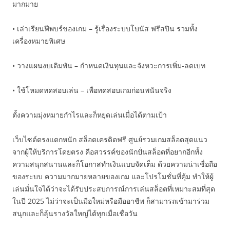
มากมาย
• เล่าเรียนฟีพบร์ของเกม – รู้เรื่องระบบโบนัส ฟรีสปิน รวมทั้ง
เครื่องหมายพิเศษ
• วางแผนงบเดิมพัน – กำหนดเงินทุนและจังหวะการเพิ่ม-ลดเบท
• ใช้โหมดทดสอบเล่น – เพื่อทดสอบเกมก่อนพนันจริง
ตั้งความมุ่งหมายกำไรและก็หยุดเล่นเมื่อได้ตามเป้า
เว็บไซต์ตรงแตกหนัก สล็อตเครดิตฟรี ศูนย์รวมเกมสล็อตสุดแนว
จากผู้ให้บริการโดยตรง คือสวรรค์ของนักปั่นสล็อตที่อยากอีกทั้ง
ความสนุกสนานและก็โอกาสทำเงินแบบจัดเต็ม ด้วยความน่าเชื่อถือ
ของระบบ ความมากมายหลายของเกม และโปรโมชั่นที่คุ้ม ทำให้ผู้
เล่นมั่นใจได้ว่าจะได้รับประสบการณ์การเล่นสล็อตที่เหมาะสมที่สุด
ในปี 2025 ไม่ว่าจะเป็นมือใหม่หรือมืออาชีพ ก็สามารถเข้ามาร่วม
สนุกและก็ลุ้นรางวัลใหญ่ได้ทุกเมื่อเชื่อวัน