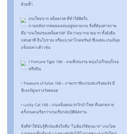
ด้วยซ้ำ
เกมใหม่จาก สล็อต168 ที่ทำให้ติดใจ
ภายหลังจากทดลองเล่นอยู่หลายเกม สิ่งที่ต้องสารภาพ
คือ “เกมใหม่ของสล็อต168” มีความมากมายมาก ทั้งยังธีม
แฟนตาซี จีนโบราณ หรือแนวล่าโภคทรัพย์ ซึ่งแต่ละเกมมีจุด
แข็งเฉพาะตัว เช่น
• Fortune Tiger 168 – เกมที่เล่นง่าย หมุนไม่กี่รอบก็เจอ
ฟรีสปิน
• Treasure of Aztec 168 – ภาพกราฟิกงามสมจริงสมจัง มี
ฟีเจอร์คูณรางวัลตลอด
• Lucky Cat 168 – เกมสล็อตแมวกวักนำโชค ที่แตกหลาย
ครั้งจนคนเรียกว่าเกมเรียกสมบัติพัสถาน
สิ่งที่ทำให้ฉันรู้สึกบันเทิงใจคือ “ไม่ต้องใช้ทุนมาก” เกมโดย
มากหมุนขั้นต่ำแค่ 1 บาท แต่กลับได้โอกาสชนะรางวัลใหญ่