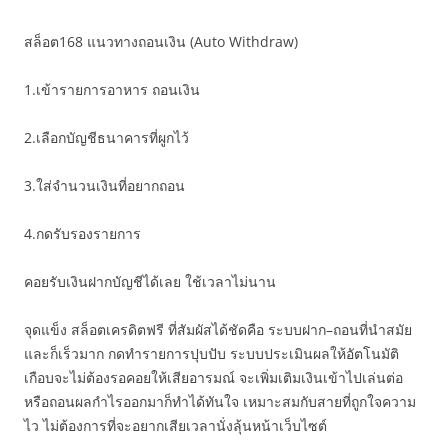
สล็อต168 แนวทางถอนเงิน (Auto Withdraw)
1.เข้ารายการอาหาร ถอนเงิน
2.เลือกบัญชีธนาคารที่ผูกไว้
3.ใส่จำนวนเงินที่อยากถอน
4.กดรับรองรายการ
คอยรับเงินฝากบัญชีได้เลย ใช้เวลาไม่นาน
จุดแข็ง สล็อตเครดิตฟรี ที่สัมผัสได้ชัดคือ ระบบฝาก–ถอนที่นำสมัย
และก็เร็วมาก กดทำรายการปุบปับ ระบบประเมินผลให้อัตโนมัติ
เกือบจะไม่ต้องรอคอยให้เสียอารมณ์ จะเพิ่มเติมเงินเข้าไปเล่นต่อ
หรือถอนผลกำไรออกมาก็ทำได้ทันใจ เหมาะสมกับสายที่ถูกใจความ
ไว ไม่ต้องการที่จะอยากเสียเวลานั่งลุ้นหน้าเว็บไซต์