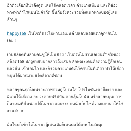
อีกตัวเลือกที่น่าดึงดูด เล่นได้ตลอดเวลา ค่ายเกมเพียบ และก็ช่อง
ทางทำกำไรแบบไม่จำกัด ขึ้นกับจังหวะรวมทั้งแนวทางของผู้เล่น
ล้วนๆ
happy168
เว็บไซต์ตรงไม่ผ่านเอเย่นต์ ปลดปล่อยแตกจุกๆกันไป
เลย!!
เว็บสล็อตที่หลายคนชูให้เป็นสาย “เว็บตรงไม่ผ่านเอเย่นต์” ชื่อของ
สล็อต168 มักถูกหยิบมากล่าวถึงเสมอ ลักษณะเด่นคือความรู้สึกเล่น
แล้วลื่น เข้าเกมไว และก็รวมค่ายเกมดังไว้ครบในที่เดียว ทำให้เลือก
หมุนได้มากมายสไตล์จากที่ชอบ
หลายๆคนถูกใจเพราะภาพรวมดูโปร่งใส โปรโมชันเข้าถึงง่าย และ
มีเกมให้เลือกเยอะ จะสายฟรีสปิน สายลุ้นโบนัส หรือสายหมุนยาวๆ
ก็หาเกมที่ชื่นชอบได้ไม่ยาก แถมระบบหน้าเว็บไซต์วางแบบมาให้ใช้
งานสบาย
มือใหม่ก็เข้าใจไม่ยาก ผู้เล่นเดิมก็เล่นต่อได้แบบไม่สะดุด