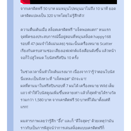
จากเครดิตฟรี 50 บาท ผมหมุนไปหมุนมาไม่ถึง 10 นาที ยอด
เครดิตแปลงเป็น 320 บาทโดยไม่รู้สึกตัว!
ความตื่นเต้นเมื่อ สล็อตเครดิตฟรี “แจ็คพอตแตก” หนแรก
จุดพีคของประสบการณ์นี้อยู่ตอนที่หมุนสล็อต happy168
รอบที่ 47 (ผมจำได้แม่นเลย) ขณะนั้นเครื่องหมาย Scatter
เรียงกันครบสามช่อง เสียงเอฟเฟกต์แจ้งเตือนดังขึ้น แล้วหน้า
จอก็ไปสู่โหมด โบนัสฟรีสปิน 10 ครั้ง
ในช่วงเวลานั้นหัวใจเต้นแรงมาก เนื่องจากว่ารู้ว่าตอนโบนัส
นี่แหละเป็นจังหวะที่ “แจ็คพอต” มักจะมา!
ผลที่ตามมาในฟรีสปินรอบที่ 7 ผมได้ เครื่องหมาย Wild เต็ม
แถว ทำให้โบนัสคูณเพิ่มขึ้นหลายเท่า แล้วก็สุดท้ายได้รางวัล
รวมกว่า 1,580 บาท จากเครดิตฟรี 50 บาทที่ได้มาตั้งแต่ที
แรก!
ผมสารภาพเลยว่ารู้สึก “อึ้ง” และก็ “ดีใจสุดๆ” ด้วยเหตุว่ามัน
ราวกับเป็นการพิสูจน์ว่าการเล่นสล็อตแบบเครดิตฟรีก็