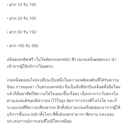
• ฝาก 10 รับ 100
• ฝาก 20 รับ 100
• ฝาก 50 รับ 150
• ฝาก 100 รับ 300
สล็อตเครดิตฟรี เว็บไซต์ตรงแตกหนัก ที่รวมเกมสล็อตสุดแนว นำ
เข้าจากผู้ให้บริการโดยตรง
เกมสล็อตออนไลน์เปลี่ยนเป็นหนึ่งในความเพลิดเพลินที่ได้รับความ
นิยม การมองหา เว็บตรงแตกหนัก จึงเป็นสิ่งที่นักปั่นสล็อตทั้งมือใหม่
แล้วก็มืออาชีพให้ความใส่ใจเยอะขึ้นเรื่อยๆ เนื่องจากว่าเว็บตรงไม่
ผ่านเอเย่นต์ชอบมีความน่าไว้ใจสูง อัตราการจ่ายที่โปร่งใส และก็
ระบบเกมที่มีความเที่ยงธรรม อีกทั้งยังรวมเกมสล็อตสุดแนวจากผู้ให้
บริการชั้นแนวหน้าทั้งโลก ที่ทั้งยังแตกง่าย กราฟิกงาม และมอบ
ประสบการณ์การเล่นที่ไม่มีใครเหมือน