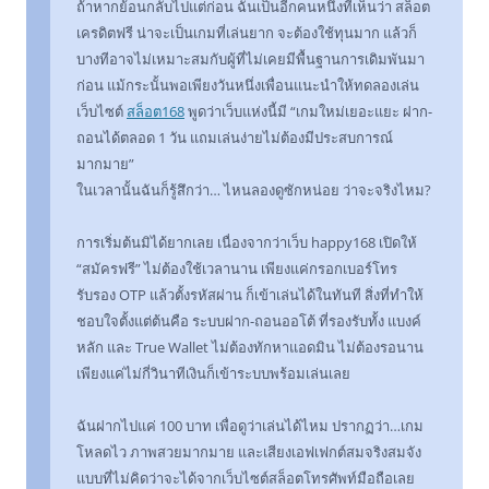
ถ้าหากย้อนกลับไปแต่ก่อน ฉันเป็นอีกคนหนึ่งที่เห็นว่า สล็อต
เครดิตฟรี น่าจะเป็นเกมที่เล่นยาก จะต้องใช้ทุนมาก แล้วก็
บางทีอาจไม่เหมาะสมกับผู้ที่ไม่เคยมีพื้นฐานการเดิมพันมา
ก่อน แม้กระนั้นพอเพียงวันหนึ่งเพื่อนแนะนำให้ทดลองเล่น
เว็บไซต์
สล็อต168
พูดว่าเว็บแห่งนี้มี “เกมใหม่เยอะแยะ ฝาก-
ถอนได้ตลอด 1 วัน แถมเล่นง่ายไม่ต้องมีประสบการณ์
มากมาย”
ในเวลานั้นฉันก็รู้สึกว่า… ไหนลองดูซักหน่อย ว่าจะจริงไหม?
การเริ่มต้นมิได้ยากเลย เนื่องจากว่าเว็บ happy168 เปิดให้
“สมัครฟรี” ไม่ต้องใช้เวลานาน เพียงแค่กรอกเบอร์โทร
รับรอง OTP แล้วตั้งรหัสผ่าน ก็เข้าเล่นได้ในทันที สิ่งที่ทำให้
ชอบใจตั้งแต่ต้นคือ ระบบฝาก-ถอนออโต้ ที่รองรับทั้ง แบงค์
หลัก และ True Wallet ไม่ต้องทักหาแอดมิน ไม่ต้องรอนาน
เพียงแค่ไม่กี่วินาทีเงินก็เข้าระบบพร้อมเล่นเลย
ฉันฝากไปแค่ 100 บาท เพื่อดูว่าเล่นได้ไหม ปรากฏว่า…เกม
โหลดไว ภาพสวยมากมาย และเสียงเอฟเฟกต์สมจริงสมจัง
แบบที่ไม่คิดว่าจะได้จากเว็บไซต์สล็อตโทรศัพท์มือถือเลย