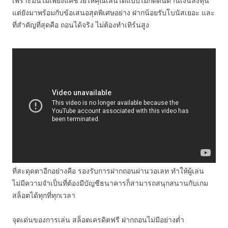
เพราะมันไม่เพียงแค่ช่วยให้คุณเล่นได้แบบไม่กดดันด้านเงินลงทุน
แต่ยังมาพร้อมกับข้อเสนอสุดพิเศษอย่าง ฝากน้อยรับโบนัสเยอะ และ
ที่สำคัญที่สุดคือ ถอนได้จริง ไม่ต้องทำเทิร์นสูง
ที่สะดุดตาอีกอย่างคือ รองรับการฝากถอนผ่านวอเลท ทำให้ผู้เล่น
ไม่มีความจำเป็นที่ต้องมีบัญชีธนาคารก็สามารถสนุกสนานกับเกม
สล็อตได้ทุกที่ทุกเวลา
จุดเด่นของการเล่น สล็อตเครดิตฟรี ฝากถอนไม่มีอย่างต่ำ