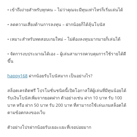
• เข้าถึงง่ายสำหรับทุกคน – ไม่ว่าคุณจะมีทุนเท่าไหร่ก็เริ่มเล่นได้
• ลดความเสี่ยงด้านการลงทุน – ฝากน้อยก็ได้ลุ้นโบนัส
• เหมาะสำหรับทดสอบเกมใหม่ – ไม่ต้องลงทุนมากมายก็เล่นได้
• จัดการงบประมาณได้เอง – ผู้เล่นสามารถควบคุมการใช้รายได้ดี
ขึ้น
happy168
ฝากน้อยรับโบนัสมาก เป็นอย่างไร?
สล็อตเครดิตฟรี โปรโมชั่นชนิดนี้เปิดโอกาสให้ผู้เล่นที่มีทุนน้อยได้
รับเงินโบนัสเพิ่มจากยอดฝาก ตัวอย่างเช่น ฝาก 10 บาท รับ 100
บาท หรือ ฝาก 50 บาท รับ 200 บาท ที่สามารถใช้เล่นเกมสล็อตได้
ตามข้อตกลงของเว็บ
ตัวอย่างโปรฝากน้อยรับเยอะแยะที่เจอบ่อยมาก