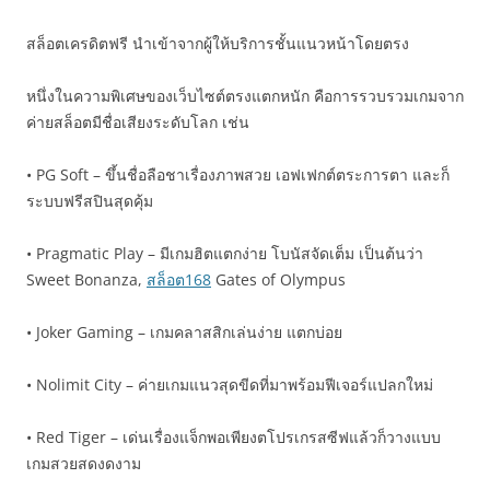
สล็อตเครดิตฟรี นำเข้าจากผู้ให้บริการชั้นแนวหน้าโดยตรง
หนึ่งในความพิเศษของเว็บไซต์ตรงแตกหนัก คือการรวบรวมเกมจาก
ค่ายสล็อตมีชื่อเสียงระดับโลก เช่น
• PG Soft – ขึ้นชื่อลือชาเรื่องภาพสวย เอฟเฟกต์ตระการตา และก็
ระบบฟรีสปินสุดคุ้ม
• Pragmatic Play – มีเกมฮิตแตกง่าย โบนัสจัดเต็ม เป็นต้นว่า
Sweet Bonanza,
สล็อต168
Gates of Olympus
• Joker Gaming – เกมคลาสสิกเล่นง่าย แตกบ่อย
• Nolimit City – ค่ายเกมแนวสุดขีดที่มาพร้อมฟีเจอร์แปลกใหม่
• Red Tiger – เด่นเรื่องแจ็กพอเพียงตโปรเกรสซีฟแล้วก็วางแบบ
เกมสวยสดงดงาม