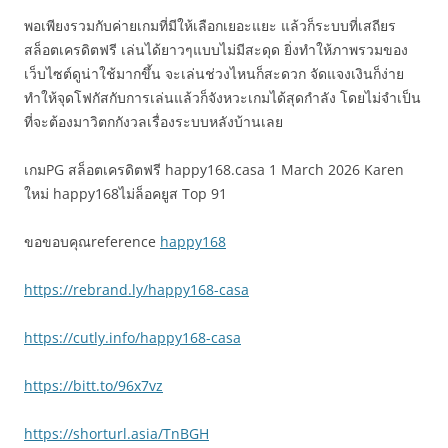
พอเพียงรวมกับค่ายเกมที่มีให้เลือกเยอะแยะ แล้วก็ระบบที่เสถียร
สล็อตเครดิตฟรี เล่นได้ยาวๆแบบไม่มีสะดุด ยิ่งทำให้ภาพรวมของ
เว็บไซต์ดูน่าใช้มากขึ้น จะเล่นช่วงไหนก็สะดวก จัดแจงเงินก็ง่าย
ทำให้จุดโฟกัสกับการเล่นแล้วก็จังหวะเกมได้สุดกำลัง โดยไม่จำเป็น
ที่จะต้องมาวิตกกังวลเรื่องระบบหลังบ้านเลย
เกมPG สล็อตเครดิตฟรี happy168.casa 1 March 2026 Karen
ใหม่ happy168ไม่ล็อคยูส Top 91
ขอขอบคุณreference
happy168
https://rebrand.ly/happy168-casa
https://cutly.info/happy168-casa
https://bitt.to/96x7vz
https://shorturl.asia/TnBGH