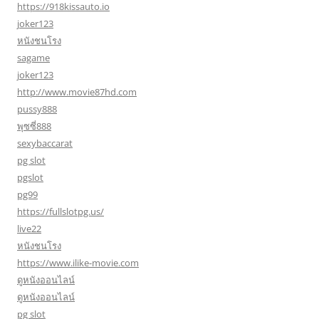
https://918kissauto.io
joker123
หนังชนโรง
sagame
joker123
http://www.movie87hd.com
pussy888
พุซซี่888
sexybaccarat
pg slot
pgslot
pg99
https://fullslotpg.us/
live22
หนังชนโรง
https://www.ilike-movie.com
ดูหนังออนไลน์
ดูหนังออนไลน์
pg slot