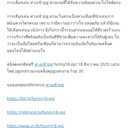
การเลือกเล่น ทางเข้าpg ค่ายเกมที่ได้รับความนิยมผ่านเว็บไซต์ตรง
การเลือกเล่น ทางเข้าpg ผ่านเว็บตรงเป็นทางเลือกที่นักเล่นการ
พนันควรไตร่ตรอง เพราะว่ามีความน่าวางใจ ปลอดภัย แล้วก็มีเกม
ให้เลือกเล่นนานัปการ ยิ่งไปกว่านี้ระบบฝากถอนออโต้ที่รวดเร็วและ
การบริการที่พร้อมยังเป็นข้อดีที่ช่วยเพิ่มความสะดวกให้กับผู้เล่น ไม่
ว่าจะเป็นมือใหม่หรือเซียนก็สามารถร่วมบันเทิงใจกับเกมสล็อต
ออนไลน์ได้อย่างแน่ใจ
สล็อตเครดิตฟรี
ทางเข้าpg
funny18.xyz 18 ธันวาคม 2025 Latia
ใหม่ pgslotรวมเกมสล็อตpgแตกง่าย Top 35
ขอขอบคุณreference
ทางเข้าpg
https://bit.ly/funny18-xyz
https://rebrand.ly/funny18-xyz
https://wow.in.th/funny18-xyz