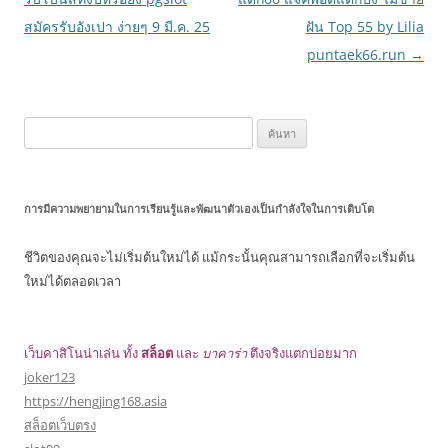
สมัครรับอังเปา ง่ายๆ 9 มี.ค. 25
ฝัน Top 55 by Lilia
puntaek66.run
→
ค้นหา
สำหรับ:
การมีความพยายามในการเรียนรู้และพัฒนาตัวเองเป็นกำลังใจในการเติบโต
ชีวิตของคุณจะไม่เริ่มต้นใหม่ได้ แม้กระนั้นคุณสามารถเลือกที่จะเริ่มต้น
ใหม่ได้ตลอดเวลา
เว็บคาสิโนน่าเล่น ทั้ง
สล็อต
และ
บาคาร่า
ตึงจริงแตกบ่อยมาก
joker123
https://hengjing168.asia
สล็อตเว็บตรง