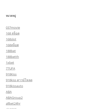
หมวดหมู่
037movie
168 สล็อต
168slot
168สล็อต
188bet
188betth
1xbet
77UFA
918Kiss
918kiss ดาวน์โหลด
918kissauto
ABA
ABAGroup2
allbet24hr