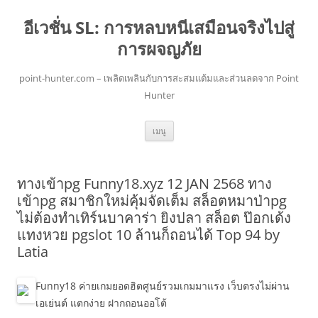
อีเวชั่น SL: การหลบหนีเสมือนจริงไปสู่
การผจญภัย
point-hunter.com – เพลิดเพลินกับการสะสมแต้มและส่วนลดจาก Point
Hunter
ข้าม
เมนู
ไป
ยัง
เนื้อหา
ทางเข้าpg Funny18.xyz 12 JAN 2568 ทาง
เข้าpg สมาชิกใหม่คุ้มจัดเต็ม สล็อตหมาป่าpg
ไม่ต้องทำเทิร์นบาคาร่า ยิงปลา สล็อต ป๊อกเด้ง
แทงหวย pgslot 10 ล้านก็ถอนได้ Top 94 by
Latia
Funny18 ค่ายเกมยอดฮิตศูนย์รวมเกมมาแรง เว็บตรงไม่ผ่าน
เอเย่นต์ แตกง่าย ฝากถอนออโต้