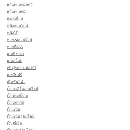
สล็อตเเครดิตฟรี
สล็อตแตกดี
สูตรสล็อต
หนังออนไลน์
หนังโป๊
หวย24ออนไลน์
หวยฮิต88
เกมยิงปลา
เกมสล็อต
เข้าสู่ระบบ ufa191
เครดิตฟรี
เดิมพันกีฬา
เว็บคาสิโนออนไลน์
เว็บตรงสล็อต
เว็บถูกหวย
เว็บพนัน
เว็บพนันออนไลน์
เว็บสล็อต