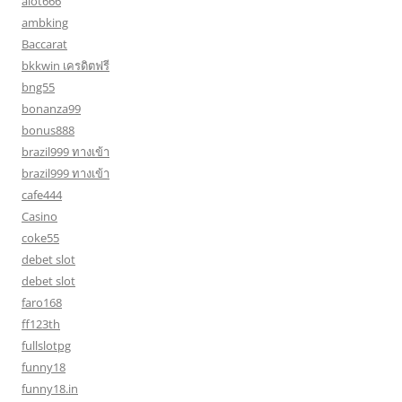
alot666
ambking
Baccarat
bkkwin เครดิตฟรี
bng55
bonanza99
bonus888
brazil999 ทางเข้า
brazil999 ทางเข้า
cafe444
Casino
coke55
debet slot
debet slot
faro168
ff123th
fullslotpg
funny18
funny18.in