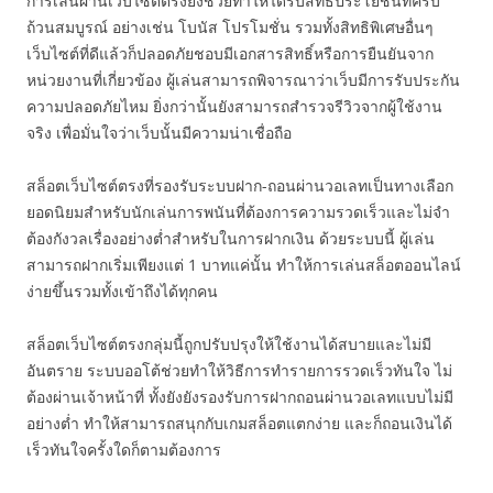
การเล่นผ่านเว็บไซต์ตรงยังช่วยทำให้ได้รับสิทธิประโยชน์ที่ครบ
ถ้วนสมบูรณ์ อย่างเช่น โบนัส โปรโมชั่น รวมทั้งสิทธิพิเศษอื่นๆ
เว็บไซต์ที่ดีแล้วก็ปลอดภัยชอบมีเอกสารสิทธิ์หรือการยืนยันจาก
หน่วยงานที่เกี่ยวข้อง ผู้เล่นสามารถพิจารณาว่าเว็บมีการรับประกัน
ความปลอดภัยไหม ยิ่งกว่านั้นยังสามารถสำรวจรีวิวจากผู้ใช้งาน
จริง เพื่อมั่นใจว่าเว็บนั้นมีความน่าเชื่อถือ
สล็อตเว็บไซต์ตรงที่รองรับระบบฝาก-ถอนผ่านวอเลทเป็นทางเลือก
ยอดนิยมสำหรับนักเล่นการพนันที่ต้องการความรวดเร็วและไม่จำ
ต้องกังวลเรื่องอย่างต่ำสำหรับในการฝากเงิน ด้วยระบบนี้ ผู้เล่น
สามารถฝากเริ่มเพียงแต่ 1 บาทแค่นั้น ทำให้การเล่นสล็อตออนไลน์
ง่ายขึ้นรวมทั้งเข้าถึงได้ทุกคน
สล็อตเว็บไซต์ตรงกลุ่มนี้ถูกปรับปรุงให้ใช้งานได้สบายและไม่มี
อันตราย ระบบออโต้ช่วยทำให้วิธีการทำรายการรวดเร็วทันใจ ไม่
ต้องผ่านเจ้าหน้าที่ ทั้งยังยังรองรับการฝากถอนผ่านวอเลทแบบไม่มี
อย่างต่ำ ทำให้สามารถสนุกกับเกมสล็อตแตกง่าย และก็ถอนเงินได้
เร็วทันใจครั้งใดก็ตามต้องการ