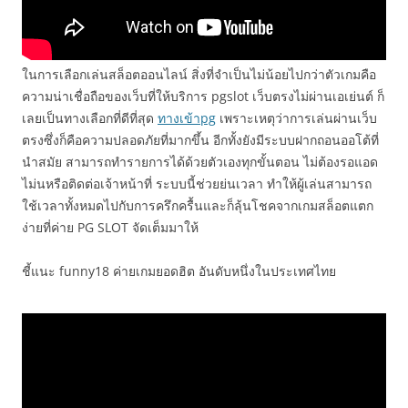
ในการเลือกเล่นสล็อตออนไลน์ สิ่งที่จำเป็นไม่น้อยไปกว่าตัวเกมคือ
ความน่าเชื่อถือของเว็บที่ให้บริการ pgslot เว็บตรงไม่ผ่านเอเย่นต์ ก็
เลยเป็นทางเลือกที่ดีที่สุด
ทางเข้าpg
เพราะเหตุว่าการเล่นผ่านเว็บ
ตรงซึ่งก็คือความปลอดภัยที่มากขึ้น อีกทั้งยังมีระบบฝากถอนออโต้ที่
นำสมัย สามารถทำรายการได้ด้วยตัวเองทุกขั้นตอน ไม่ต้องรอแอด
ไม่นหรือติดต่อเจ้าหน้าที่ ระบบนี้ช่วยย่นเวลา ทำให้ผู้เล่นสามารถ
ใช้เวลาทั้งหมดไปกับการครึกครื้นและก็ลุ้นโชคจากเกมสล็อตแตก
ง่ายที่ค่าย PG SLOT จัดเต็มมาให้
ชี้แนะ funny18 ค่ายเกมยอดฮิต อันดับหนึ่งในประเทศไทย