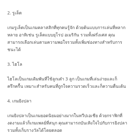
2. รูเล็ต
เกมรูเล็ตเป็นเกมคลาสสิกที่ทุกคนรู้จัก ด้วยต้นแบบการเล่นที่หลาก
หลาย อาทิเช่น รูเล็ตแบบยุโรป อเมริกัน รวมทั้งฝรั่งเศส คุณ
สามารถเลือกเล่นตามความพอใจรวมทั้งเพิ่มช่องทางสำหรับการ
ชนะได้
3. ไฮโล
ไฮโลเป็นเกมเดิมพันที่ใช้ลูกเต๋า 3 ลูก เป็นเกมที่เล่นง่ายและก็
ครึกครื้น เหมาะสำหรับคนที่ถูกใจความรวดเร็วและก็ความตื่นเต้น
4. เกมยิงปลา
เกมยิงปลาเป็นเกมยอดนิยมอย่างมากในทวีปเอเชีย ด้วยกราฟิกที่
งดงามแล้วก็เกมเพลย์ที่สนุก คุณสามารถบันเทิงใจไปกับการยิงปลา
รวมทั้งเก็บรางวัลได้โดยตลอด