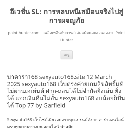
อีเวชั่น SL: การหลบหนีเสมือนจริงไปสู่
การผจญภัย
point-hunter.com – เพลิดเพลินกับการสะสมแต้มและส่วนลดจาก Point
Hunter
ข้าม
เมนู
ไป
ยัง
เนื้อหา
บาคาร่า168 sexyauto168.site 12 March
2025 sexyauto168 เว็บตรงค่ายเกมลิขสิทธิ์แท้
ไม่ผ่านเอเย่นต์ ฝาก-ถอนได้ไม่จำกัดยิ่งเล่น ยิ่ง
ได้ แจกเงินคืนไม่อั้น sexyauto168 งบน้อยก็ปั่น
ได้ Top 77 by Garfield
Sexyauto168 เว็บไซต์เดียวจบครบทุกแบรนด์ดัง บาคาร่าออนไลน์
ครบทุกแบบอย่างเกมออนไลน์ นำสมัย