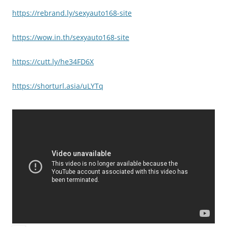
https://rebrand.ly/sexyauto168-site
https://wow.in.th/sexyauto168-site
https://cutt.ly/he34FD6X
https://shorturl.asia/uLYTq