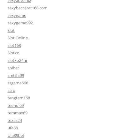
sexyauto168
sexybaccarat168.com
sexygame
sexygame992
Slot
Slot Online
slot168
Slotxo
slotxo24hr
soibet
sretthi99
ssgame666
ssru
tangtem168
teenoi69
temmax69
texas24
ufa88
Ufa89bet