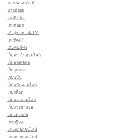
หวย24ออนไลน์
หวยฮิต88
เกมยิงปลา
เกมสล็อต
เข้าสู่ระบบ ufa191
เครดิตฟรี
เดิมพันกีฬา
เว็บคาสิโนออนไลน์
เว็บตรงสล็อต
เว็บถูกหวย
เว็บพนัน
เว็บพนันออนไลน์
เว็บสล็อต
เว็บหวยออนไลน์
เว็บหวยฮานอย
เว็บแทงบอล
เศรษฐี99
แทงบอลออนไลน์
แทงหวยออนไลน์