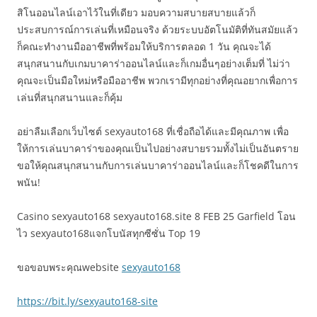
สิโนออนไลน์เอาไว้ในที่เดียว มอบความสบายสบายแล้วก็
ประสบการณ์การเล่นที่เหมือนจริง ด้วยระบบอัตโนมัติที่ทันสมัยแล้ว
ก็คณะทำงานมืออาชีพที่พร้อมให้บริการตลอด 1 วัน คุณจะได้
สนุกสนานกับเกมบาคาร่าออนไลน์และก็เกมอื่นๆอย่างเต็มที่ ไม่ว่า
คุณจะเป็นมือใหม่หรือมืออาชีพ พวกเรามีทุกอย่างที่คุณอยากเพื่อการ
เล่นที่สนุกสนานและก็คุ้ม
อย่าลืมเลือกเว็บไซต์ sexyauto168 ที่เชื่อถือได้และมีคุณภาพ เพื่อ
ให้การเล่นบาคาร่าของคุณเป็นไปอย่างสบายรวมทั้งไม่เป็นอันตราย
ขอให้คุณสนุกสนานกับการเล่นบาคาร่าออนไลน์และก็โชคดีในการ
พนัน!
Casino sexyauto168 sexyauto168.site 8 FEB 25 Garfield โอน
ไว sexyauto168แจกโบนัสทุกซีซั่น Top 19
ขอขอบพระคุณwebsite
sexyauto168
https://bit.ly/sexyauto168-site