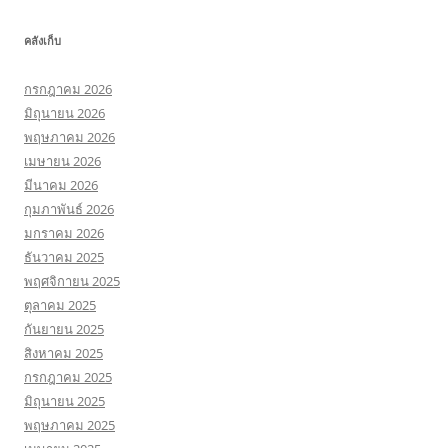
คลังเก็บ
กรกฎาคม 2026
มิถุนายน 2026
พฤษภาคม 2026
เมษายน 2026
มีนาคม 2026
กุมภาพันธ์ 2026
มกราคม 2026
ธันวาคม 2025
พฤศจิกายน 2025
ตุลาคม 2025
กันยายน 2025
สิงหาคม 2025
กรกฎาคม 2025
มิถุนายน 2025
พฤษภาคม 2025