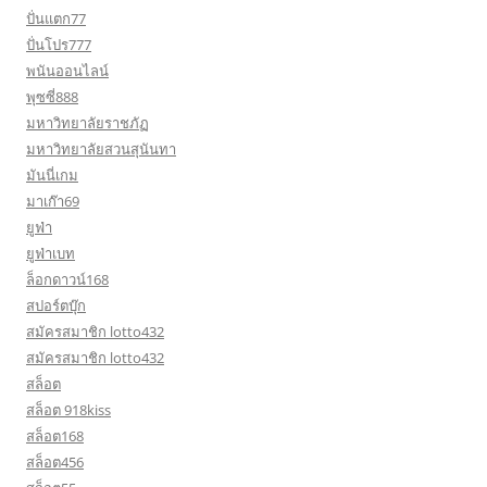
ปั่นแตก77
ปั่นโปร777
พนันออนไลน์
พุซซี่888
มหาวิทยาลัยราชภัฏ
มหาวิทยาลัยสวนสุนันทา
มันนี่เกม
มาเก๊า69
ยูฟ่า
ยูฟ่าเบท
ล็อกดาวน์168
สปอร์ตบุ๊ก
สมัครสมาชิก lotto432
สมัครสมาชิก lotto432
สล็อต
สล็อต 918kiss
สล็อต168
สล็อต456