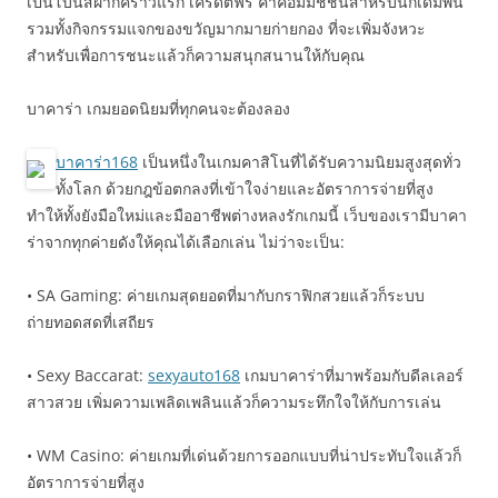
เป็นโบนัสฝากคราวแรก เครดิตฟรี ค่าคอมมิชชั่นสำหรับนักเดิมพัน
รวมทั้งกิจกรรมแจกของขวัญมากมายก่ายกอง ที่จะเพิ่มจังหวะ
สำหรับเพื่อการชนะแล้วก็ความสนุกสนานให้กับคุณ
บาคาร่า เกมยอดนิยมที่ทุกคนจะต้องลอง
บาคาร่า168
เป็นหนึ่งในเกมคาสิโนที่ได้รับความนิยมสูงสุดทั่ว
ทั้งโลก ด้วยกฎข้อตกลงที่เข้าใจง่ายและอัตราการจ่ายที่สูง
ทำให้ทั้งยังมือใหม่และมืออาชีพต่างหลงรักเกมนี้ เว็บของเรามีบาคา
ร่าจากทุกค่ายดังให้คุณได้เลือกเล่น ไม่ว่าจะเป็น:
• SA Gaming: ค่ายเกมสุดยอดที่มากับกราฟิกสวยแล้วก็ระบบ
ถ่ายทอดสดที่เสถียร
• Sexy Baccarat:
sexyauto168
เกมบาคาร่าที่มาพร้อมกับดีลเลอร์
สาวสวย เพิ่มความเพลิดเพลินแล้วก็ความระทึกใจให้กับการเล่น
• WM Casino: ค่ายเกมที่เด่นด้วยการออกแบบที่น่าประทับใจแล้วก็
อัตราการจ่ายที่สูง