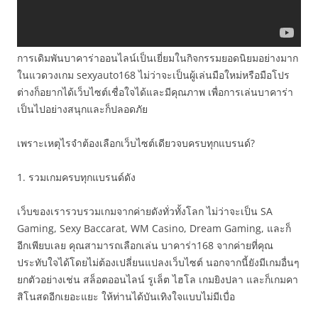
การเดิมพันบาคาร่าออนไลน์เป็นเยี่ยมในกิจกรรมยอดนิยมอย่างมาก
ในแวดวงเกม sexyauto168 ไม่ว่าจะเป็นผู้เล่นมือใหม่หรือมือโปร
ต่างก็อยากได้เว็บไซต์เชื่อใจได้และมีคุณภาพ เพื่อการเล่นบาคาร่า
เป็นไปอย่างสนุกและก็ปลอดภัย
เพราะเหตุไรจำต้องเลือกเว็บไซต์เดียวจบครบทุกแบรนด์?
1. รวมเกมครบทุกแบรนด์ดัง
เว็บของเรารวบรวมเกมจากค่ายดังทั่วทั้งโลก ไม่ว่าจะเป็น SA
Gaming, Sexy Baccarat, WM Casino, Dream Gaming, และก็
อีกเพียบเลย คุณสามารถเลือกเล่น บาคาร่า168 จากค่ายที่คุณ
ประทับใจได้โดยไม่ต้องเปลี่ยนแปลงเว็บไซต์ นอกจากนี้ยังมีเกมอื่นๆ
ยกตัวอย่างเช่น สล็อตออนไลน์ รูเล็ต ไฮโล เกมยิงปลา และก็เกมคา
สิโนสดอีกเยอะแยะ ให้ท่านได้บันเทิงใจแบบไม่มีเบื่อ