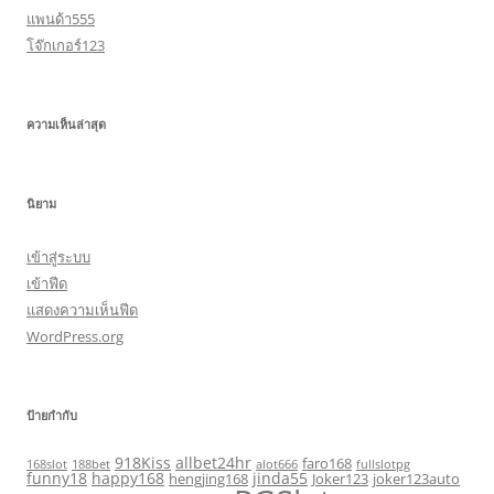
แพนด้า555
โจ๊กเกอร์123
ความเห็นล่าสุด
นิยาม
เข้าสู่ระบบ
เข้าฟีด
แสดงความเห็นฟีด
WordPress.org
ป้ายกำกับ
918Kiss
allbet24hr
faro168
168slot
188bet
alot666
fullslotpg
funny18
happy168
jinda55
hengjing168
Joker123
joker123auto