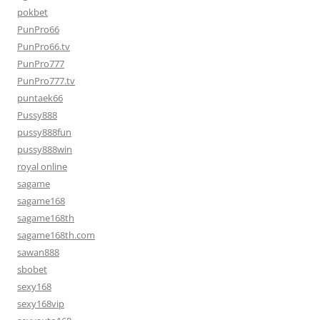
pokbet
PunPro66
PunPro66.tv
PunPro777
PunPro777.tv
puntaek66
Pussy888
pussy888fun
pussy888win
royal online
sagame
sagame168
sagame168th
sagame168th.com
sawan888
sbobet
sexy168
sexy168vip