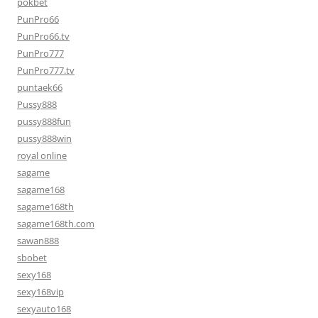
pokbet
PunPro66
PunPro66.tv
PunPro777
PunPro777.tv
puntaek66
Pussy888
pussy888fun
pussy888win
royal online
sagame
sagame168
sagame168th
sagame168th.com
sawan888
sbobet
sexy168
sexy168vip
sexyauto168