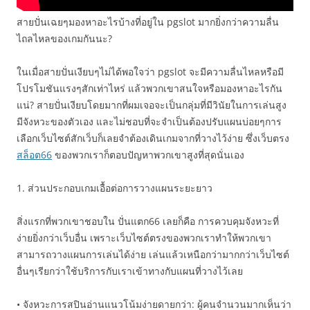
สายปั่นเฉยๆมองหาอะไรบ้างที่อยู่ใน pgslot มากยิ่งกว่าความลื่น
ไถลไหลของเกมกันนะ?
ในเมื่อสายปั่นเงียบๆไม่ได้พอใจว่า pgslot จะมีความลื่นไหลหรือมี
โปรโมชันแรงๆสักเท่าไหร่ แล้วพวกเขาสนใจหรือมองหาอะไรกัน
แน่? สายปั่นเงียบโดยมากที่ผมเจอจะเป็นกลุ่มที่มีวินัยในการเล่นสูง
มีจังหวะของตัวเอง และไม่ชอบที่จะจำเป็นต้องปรับแผนบ่อยๆการ
เลือกเว็บไซต์สักเว็บก็เลยจำต้องเดินเกมจากที่วางไว้ง่าย ซึ่งเว็บตรง
สล็อต66
ของพวกเราก็ตอบปัญหาพวกเขาสูงที่สุดนั่นเอง
1. ส่วนประกอบเกมเอื้อต่อการวางแผนระยะยาว
สิ่งแรกที่พวกเขาชอบใน ปั่นแตก66 เลยก็คือ การควบคุมจังหวะที่
ง่ายยิ่งกว่าเว็บอื่น เพราะเว็บไซต์ตรงของพวกเราทำให้พวกเขา
สามารถวางแผนการเล่นได้ง่าย เล่นแล้วเหนือกว่ามากกว่าเว็บไซต์
อื่นๆเรียกว่าใช้บริการกับเราเข้าทางกับแผนที่วางไว้เลย
• จังหวะการสปินอ่านแนวโน้มง่ายดายกว่า: ผู้คนจำนวนมากเห็นว่า