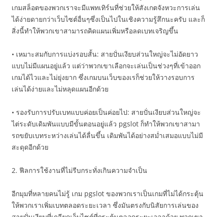
เกมสล็อตของพวกเราจะมีแพทเทิร์นที่ช่วยให้สังเกตจังหวะการเล่น
ได้ง่ายดายกว่าเว็บไซต์อื่นๆซึ่งเป็นไปในเชิงความรู้สึกนะครับ และก็
สิ่งนี้ทำให้พวกเขาสามารถคิดแผนเพิ่มหรือลดเบทเจริญขึ้น
• เหมาะสมกับการแบ่งรอบสั้น: สายปั่นเงียบส่วนใหญ่จะไม่อัดยาว
แบบไม่มีแผนอยู่แล้ว แต่ว่าพวกเขาเลือกจะเล่นเป็นช่วงๆที่เข้าออก
เกมได้ไวและไม่ยุ่งยาก ซึ่งเกมบนเว็บของเรก็ช่วยให้วางรอบการ
เล่นได้ง่ายและไม่หลุดแผนอีกด้วย
• รองรับการปรับเบทแบบค่อยเป็นค่อยไป: สายปั่นเงียบส่วนใหญ่จะ
ไต่ระดับเดิมพันแบบมีขั้นตอนอยู่แล้ว pgslot ก็ทำให้พวกเขาสามา
รถขยับเบทระหว่างเล่นได้ลื่นขึ้น เดิมพันได้อย่างสม่ำเสมอแบบไม่มี
สะดุดอีกด้วย
2. ฟีลการใช้งานที่ไม่รีบกระทั่งเกินความจำเป็น
อีกมุมที่หลายคนไม่รู้ เกม pgslot ของพวกเราเป็นเกมที่ไม่ได้กระตุ้น
ให้พวกเราเพิ่มเบทตลอดระยะเวลา ซึ่งมันตรงกับนิสัยการเล่นของ
สายปั่นเงียบที่เกลียดเว็บไซต์ที่กระตุ้นตลอดระยะเวลาด้วย พวกเขา