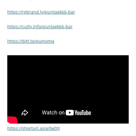
https://rebrand.ly/puntaek66-bar
https://cutly.info/puntaek66-bar
https://bitt.to/qumomq
https://shorturl.asia/twDIJ