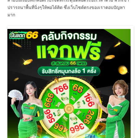
ปรารถนาพื้นที่นิ่งๆให้พอได้คิด ซึ่งเว็บไซต์ตรงของเราตอบปัญหา
มาก