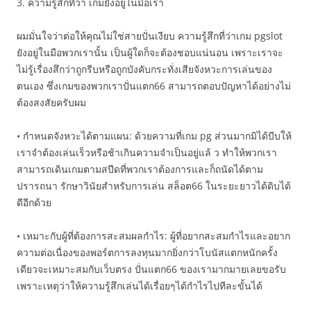
3. ความรู้สึกที่ว่า เกมยังอยู่ในมือเรา
ผมมั่นใจว่าต่อให้คุณไม่ใช่สายปั่นเงียบ ความรู้สึกที่ว่าเกม pgslot
ยังอยู่ในมือพวกเรานั้น เป็นผู้ใดก็จะต้องชอบแน่นอน เพราะเราจะ
ไม่รู้เรื่องสึกว่าถูกรีบหรือถูกบังคับกระทั่งเสียจังหวะการเล่นของ
ตนเอง ซึ่งเกมของพวกเราปั่นแตก66 สามารถตอบปัญหาได้อย่างไม่
ต้องสงสัยครับผม
• กำหนดจังหวะได้ตามแผน: ด้วยความที่เกม pg ส่วนมากมิได้บีบให้
เราจำต้องเล่นเร็วหรือช้าเกินความจำเป็นอยู่แล้ ว ทำให้พวกเรา
สามารถเดินเกมตามสปีดที่พวกเราต้องการและก็ถนัดได้ตาม
ปรารถนา รักษาวินัยสำหรับการเล่น สล็อต66 ในระยะยาวได้ดิบได้
ดีอีกด้วย
• เหมาะกับผู้ที่ต้องการสะสมผลกำไร: ผู้ที่อยากสะสมกำไรและอยาก
ความต่อเนื่องของพอร์ตการลงทุนมากยิ่งกว่าโบนัสแตกหนักครั้ง
เดียวจะเหมาะสมกับเว็บตรง ปั่นแตก66 ของเรามากมายเลยขอรับ
เพราะเหตุว่าให้ความรู้สึกเล่นได้เรื่อยๆได้กำไรไปทีละขั้นได้