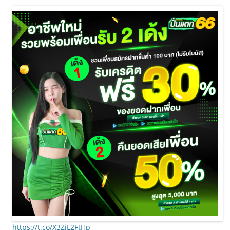
https://t.co/X3ZiL2FtHp