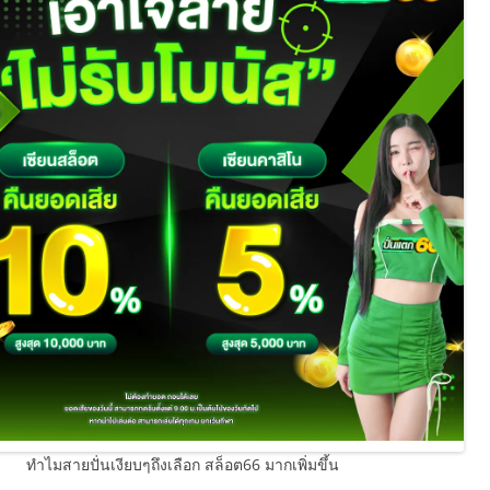
ทำไมสายปั่นเงียบๆถึงเลือก สล็อต66 มากเพิ่มขึ้น