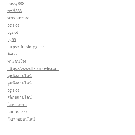
pussy888
พุซซี่888
sexybaccarat
pg slot
pgslot
pg99
https://fullslotpg.us/
live22
หนังชนโรง
https://www.ilike-movie.com
ดูหนังออนไลน์
ดูหนังออนไลน์
pg slot
สล็อตออนไลน์
เว็บบาคาร่า
punpro777
เว็บหวยออนไลน์