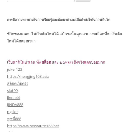
สำหรับ:
การมีความพยายามในการเรียนรู้และพัฒนาตัวเองเป็นกำลังใจในการเติบโต
ชีวิตของคุณจะไม่เริ่มต้นใหม่ได้ แม้กระนั้นคุณสามารถเลือกที่จะเริ่มต้น
ใหม่ได้ตลอดเวลา
เว็บคาสิโนน่าเล่น ทั้ง
สล็อต
และ
บาคาร่า
ตึงจริงแตกบ่อยมาก
joker123
https://hengjing168.asia
สล็อตเว็บตรง
slot99
jinda44
JINDA888
pgslot
พุซซี่888
https://www.sexyauto168.bet