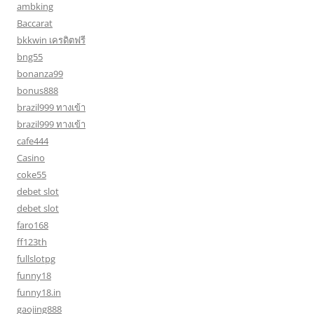
ambking
Baccarat
bkkwin เครดิตฟรี
bng55
bonanza99
bonus888
brazil999 ทางเข้า
brazil999 ทางเข้า
cafe444
Casino
coke55
debet slot
debet slot
faro168
ff123th
fullslotpg
funny18
funny18.in
gaojing888