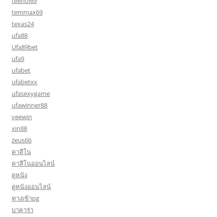
teenoi69
temmax69
texas24
ufa88
Ufa89bet
ufa9
ufabet
ufabetxx
ufasexygame
ufawinner88
veewin
xin88
zeus66
คาสิโน
คาสิโนออนไลน์
ดูหนัง
ดูหนังออนไลน์
ทางเข้าpg
บาคาร่า