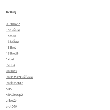
หมวดหมู่
037movie
168 สล็อต
168slot
168สล็อต
188bet
188betth
1xbet
77UFA
918Kiss
918kiss ดาวน์โหลด
918kissauto
ABA
ABAGroup2
allbet24hr
alot666