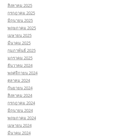
สิงหาคม 2025
กรกฎาคม 2025
มิถุนายน 2025
พฤษภาคม 2025
เมษายน 2025
มีนาคม 2025
กุมภาพันธ์ 2025
มกราคม 2025
ธันวาคม 2024
พฤศจิกายน 2024
ตุลาคม 2024
กันยายน 2024
สิงหาคม 2024
กรกฎาคม 2024
มิถุนายน 2024
พฤษภาคม 2024
เมษายน 2024
มีนาคม 2024