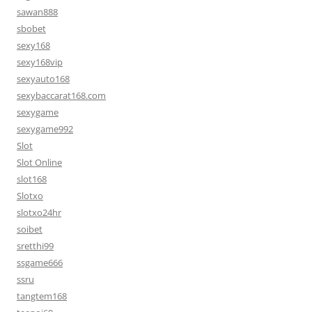
sawan888
sbobet
sexy168
sexy168vip
sexyauto168
sexybaccarat168.com
sexygame
sexygame992
Slot
Slot Online
slot168
Slotxo
slotxo24hr
soibet
sretthi99
ssgame666
ssru
tangtem168