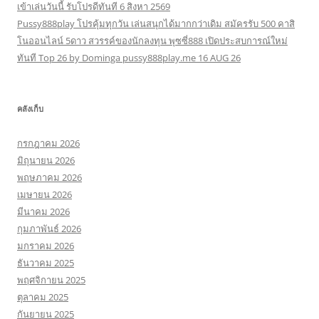
เข้าเล่นวันนี้ รับโปรดีทันที 6 สิงหา 2569
Pussy888play โปรคุ้มทุกวัน เล่นสนุกได้มากกว่าเดิม สมัครรับ 500 คาสิ
โนออนไลน์ 5ดาว สวรรค์ของนักลงทุน พุซซี่888 เปิดประสบการณ์ใหม่
ทันที Top 26 by Dominga pussy888play.me 16 AUG 26
คลังเก็บ
กรกฎาคม 2026
มิถุนายน 2026
พฤษภาคม 2026
เมษายน 2026
มีนาคม 2026
กุมภาพันธ์ 2026
มกราคม 2026
ธันวาคม 2025
พฤศจิกายน 2025
ตุลาคม 2025
กันยายน 2025