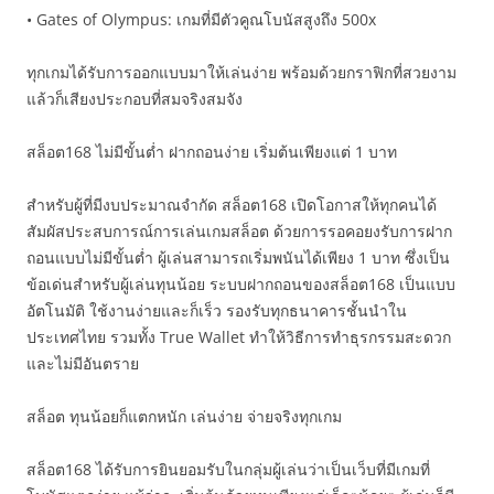
• Gates of Olympus: เกมที่มีตัวคูณโบนัสสูงถึง 500x
ทุกเกมได้รับการออกแบบมาให้เล่นง่าย พร้อมด้วยกราฟิกที่สวยงาม
แล้วก็เสียงประกอบที่สมจริงสมจัง
สล็อต168 ไม่มีขั้นต่ำ ฝากถอนง่าย เริ่มต้นเพียงแต่ 1 บาท
สำหรับผู้ที่มีงบประมาณจำกัด สล็อต168 เปิดโอกาสให้ทุกคนได้
สัมผัสประสบการณ์การเล่นเกมสล็อต ด้วยการรอคอยงรับการฝาก
ถอนแบบไม่มีขั้นต่ำ ผู้เล่นสามารถเริ่มพนันได้เพียง 1 บาท ซึ่งเป็น
ข้อเด่นสำหรับผู้เล่นทุนน้อย ระบบฝากถอนของสล็อต168 เป็นแบบ
อัตโนมัติ ใช้งานง่ายและก็เร็ว รองรับทุกธนาคารชั้นนำใน
ประเทศไทย รวมทั้ง True Wallet ทำให้วิธีการทำธุรกรรมสะดวก
และไม่มีอันตราย
สล็อต ทุนน้อยก็แตกหนัก เล่นง่าย จ่ายจริงทุกเกม
สล็อต168 ได้รับการยินยอมรับในกลุ่มผู้เล่นว่าเป็นเว็บที่มีเกมที่