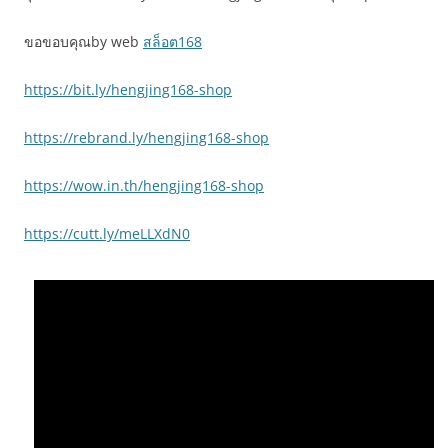
ขอขอบคุณby web
สล็อต168
https://bit.ly/hengjing168-shop
https://rebrand.ly/hengjing168-shop
https://wow.in.th/hengjing168-shop
https://cutt.ly/meLLXdN0