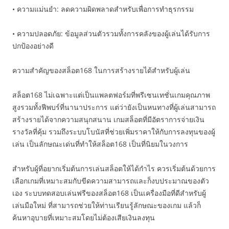
• ความแม่นยำ: ลดความผิดพลาดสำหรับเพื่อการทำธุรกรรม
• ความปลอดภัย: ข้อมูลส่วนตัวรวมทั้งการคลังของผู้เล่นได้รับการ
ปกป้องอย่างดี
ความสำคัญของสล็อต168 ในการสร้างรายได้สำหรับผู้เล่น
สล็อต168 ไม่เฉพาะแต่เป็นแพลตฟอร์มที่พรีเซนเทชั่นเกมคุณภาพ
สูงรวมทั้งฟีพบร์ที่นานาประการ แต่ว่ายังเป็นหนทางที่ผู้เล่นสามารถ
สร้างรายได้จากความสนุกสนาน เกมสล็อตที่มีอัตราการจ่ายเงิน
รางวัลที่คุ้ม รวมถึงระบบโบนัสที่ช่วยเพิ่มราคาให้กับการลงทุนของผู้
เล่น เป็นลักษณะเด่นที่ทำให้สล็อต168 เป็นที่นิยมในวงการ
สำหรับผู้ที่อยากเริ่มต้นการเล่นสล็อตให้ได้กำไร ควรเริ่มต้นด้วยการ
เลือกเกมที่เหมาะสมกับขีดความสามารถและก็งบประมาณของตัว
เอง ระบบทดสอบเล่นฟรีของสล็อต168 เป็นเครื่องมือที่ดีสำหรับผู้
เล่นมือใหม่ ที่สามารถช่วยให้ท่านเรียนรู้ลักษณะของเกม แล้วก็
ค้นหาอุบายที่เหมาะสมโดยไม่ต้องเสียเงินลงทุน