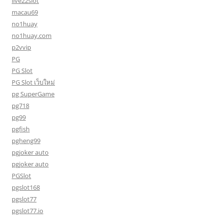
live22slot
macau69
no1huay
no1huay.com
p2vvip
PG
PG Slot
PG Slot เว็บใหม่
pg SuperGame
pg718
pg99
pgfish
pgheng99
pgjoker auto
pgjoker auto
PGSlot
pgslot168
pgslot77
pgslot77.io