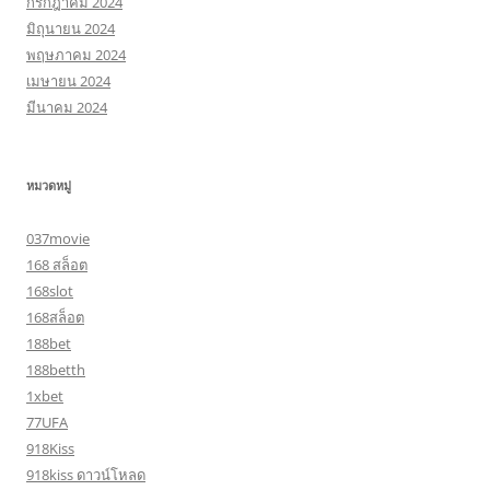
กรกฎาคม 2024
มิถุนายน 2024
พฤษภาคม 2024
เมษายน 2024
มีนาคม 2024
หมวดหมู่
037movie
168 สล็อต
168slot
168สล็อต
188bet
188betth
1xbet
77UFA
918Kiss
918kiss ดาวน์โหลด