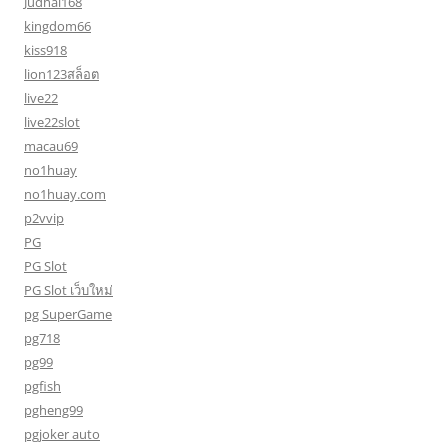
Judhai168
kingdom66
kiss918
lion123สล็อต
live22
live22slot
macau69
no1huay
no1huay.com
p2vvip
PG
PG Slot
PG Slot เว็บใหม่
pg SuperGame
pg718
pg99
pgfish
pgheng99
pgjoker auto