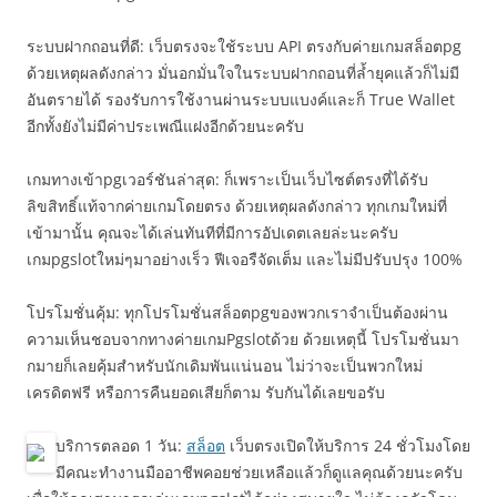
ระบบฝากถอนที่ดี: เว็บตรงจะใช้ระบบ API ตรงกับค่ายเกมสล็อตpg
ด้วยเหตุผลดังกล่าว มั่นอกมั่นใจในระบบฝากถอนที่ล้ำยุคแล้วก็ไม่มี
อันตรายได้ รองรับการใช้งานผ่านระบบแบงค์และก็ True Wallet
อีกทั้งยังไม่มีค่าประเพณีแฝงอีกด้วยนะครับ
เกมทางเข้าpgเวอร์ชันล่าสุด: ก็เพราะเป็นเว็บไซต์ตรงที่ได้รับ
ลิขสิทธิ์แท้จากค่ายเกมโดยตรง ด้วยเหตุผลดังกล่าว ทุกเกมใหม่ที่
เข้ามานั้น คุณจะได้เล่นทันทีที่มีการอัปเดตเลยล่ะนะครับ
เกมpgslotใหม่ๆมาอย่างเร็ว ฟีเจอรืจัดเต็ม และไม่มีปรับปรุง 100%
โปรโมชั่นคุ้ม: ทุกโปรโมชั่นสล็อตpgของพวกเราจำเป็นต้องผ่าน
ความเห็นชอบจากทางค่ายเกมPgslotด้วย ด้วยเหตุนี้ โปรโมชั่นมา
กมายก็เลยคุ้มสำหรับนักเดิมพันแน่นอน ไม่ว่าจะเป็นพวกใหม่
เครดิตฟรี หรือการคืนยอดเสียก็ตาม รับกันได้เลยขอรับ
บริการตลอด 1 วัน:
สล็อต
เว็บตรงเปิดให้บริการ 24 ชั่วโมงโดย
มีคณะทำงานมืออาชีพคอยช่วยเหลือแล้วก็ดูแลคุณด้วยนะครับ