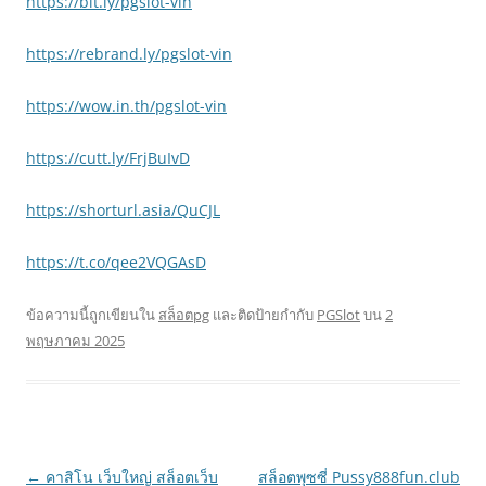
https://bit.ly/pgslot-vin
https://rebrand.ly/pgslot-vin
https://wow.in.th/pgslot-vin
https://cutt.ly/FrjBuIvD
https://shorturl.asia/QuCJL
https://t.co/qee2VQGAsD
ข้อความนี้ถูกเขียนใน
สล็อตpg
และติดป้ายกำกับ
PGSlot
บน
2
พฤษภาคม 2025
เมนู
←
คาสิโน เว็บใหญ่ สล็อตเว็บ
สล็อตพุซซี่ Pussy888fun.club