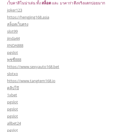
เว็บคาสิโนน่าเล่น ทั้ง
สล็อต
และ
บาคาร่า
ตึงจริงแตกบ่อยมาก
joker123
https://hengjing168.asia
สล็อตเว็บตรง
slot99
jinda44
JINDA888
pgslot
พุซซี่888
https://www.sexyauto168.bet
slotxo
https://www.tangtem168.io
คลิปโป๊
1xbet
pgslot
pgslot
pgslot
allbet24
pgslot