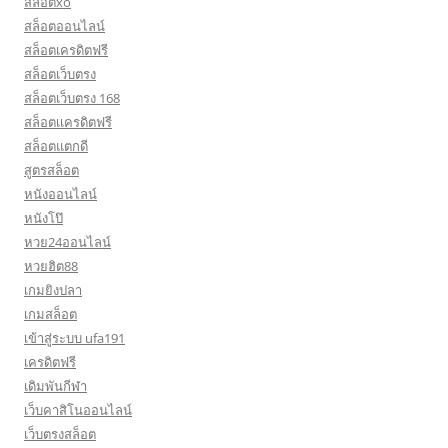
สล็อตxo
สล็อตออนไลน์
สล็อตเครดิตฟรี
สล็อตเว็บตรง
สล็อตเว็บตรง 168
สล็อตเเครดิตฟรี
สล็อตแตกดี
สูตรสล็อต
หนังออนไลน์
หนังโป๊
หวย24ออนไลน์
หวยฮิต88
เกมยิงปลา
เกมสล็อต
เข้าสู่ระบบ ufa191
เครดิตฟรี
เดิมพันกีฬา
เว็บคาสิโนออนไลน์
เว็บตรงสล็อต