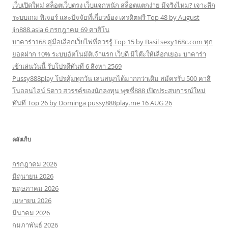
เว็บเปิดใหม่ สล็อตเว็บตรง เว็บแจกหนัก สล็อตแตกง่าย มีจริงไหม? เจาะลึก
ระบบเกม ฟีเจอร์ และปัจจัยที่เกี่ยวข้อง เครดิตฟรี Top 48 by August
Jin888.asia 6 กรกฎาคม 69 คาสิโน
บาคาร่า168 คู่มือเลือกเว็บไพ่ที่ควรรู้ Top 15 by Basil sexy168c.com ทุก
ยอดฝาก 10% ระบบอัตโนมัติเจ้าแรก เว็บดี มีโต๊ะให้เลือกเยอะ บาคาร่า
เข้าเล่นวันนี้ รับโปรดีทันที 6 สิงหา 2569
Pussy888play โปรคุ้มทุกวัน เล่นสนุกได้มากกว่าเดิม สมัครรับ 500 คาสิ
โนออนไลน์ 5ดาว สวรรค์ของนักลงทุน พุซซี่888 เปิดประสบการณ์ใหม่
ทันที Top 26 by Dominga pussy888play.me 16 AUG 26
คลังเก็บ
กรกฎาคม 2026
มิถุนายน 2026
พฤษภาคม 2026
เมษายน 2026
มีนาคม 2026
กุมภาพันธ์ 2026