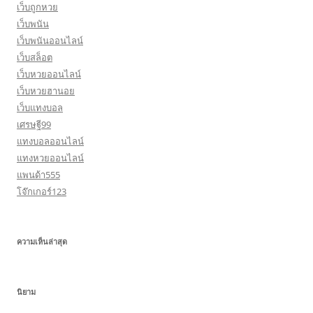
เว็บถูกหวย
เว็บพนัน
เว็บพนันออนไลน์
เว็บสล็อต
เว็บหวยออนไลน์
เว็บหวยฮานอย
เว็บแทงบอล
เศรษฐี99
แทงบอลออนไลน์
แทงหวยออนไลน์
แพนด้า555
โจ๊กเกอร์123
ความเห็นล่าสุด
นิยาม