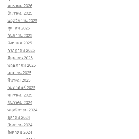
มกราคม 2026
ธันวาคม 2025
พฤศจิกายน 2025
ตุลาคม 2025
กันยายน 2025
สิงหาคม 2025
กรกฎาคม 2025
มิถุนายน 2025
พฤษภาคม 2025
เมษายน 2025
มีนาคม 2025
กุมภาพันธ์ 2025
มกราคม 2025
ธันวาคม 2024
พฤศจิกายน 2024
ตุลาคม 2024
กันยายน 2024
สิงหาคม 2024