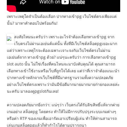
เพราะเหตุใดจำเป็นต้องเลือก ปากทางเข้าpg เว็บไซต์ตรงเพียงแค่
นั้น? มาหาคำตอบไปพร้อมกัน!
สงสัยไหมนะครับว่า เพราะอะไรจำต้องเลือกทางเข้าpg จาก
เว็บตรงไม่ผ่านเอเย่นต์แค่นั้น ทั้งที่มีเว็บไซต์สล็อตpgเยอะมาก
แต่ว่าเพราะเหตุไรจะต้องเฉพาะเจาะจงกับเว็บไซต์ตรงไม่ผ่าน
เอเย่นต์จาก ทางเข้าpg ด้วย? แน่ๆนะครับว่า การเลือกทางเข้าpg
slot auto นั้น ไม่ใช่เรื่องที่คนไหนจะมาบังคับคุณได้ คุณสามารถ
เลือกทางเข้าใช้งานหรือเว็บที่ถูกใจได้เลย แต่ว่าที่เราจำต้องแนะนำ
ปากทางเข้าหลักจากเว็บไซต์ที่มีมาตรฐานรวมทั้งความปลอดภัย
อย่างเว็บไซต์ตรงเพราะว่ามันมีข้อดีมากมายมากมายก่ายกองเลยล่ะ
นะครับ มาลองดูpgslotกันเลย!
ความปลอดภัยมากยิ่งกว่า: แน่ๆว่า เว็บตรงได้รับลิขสิทธิ์แท้จากค่าย
เกมอย่าง สล็อตpg โดยตรง ทำให้ไม่มีการปรับปรุงระบบเกมต่างๆ
หรือค่า RTP ของเกมเพื่อเอารัดเอาเปรียบผู้เล่น ทำให้ท่านสามารถ
เล่นเกมสล็อตpgแล้วก็ทำกำไรได้ตามปรารถนา