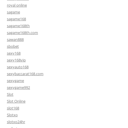
royal online
sagame
sagame168
sagame168th
sagame168th.com
sawan888
sbobet
sexy168
sexy168vip
sexyauto168
sexybaccarat168.com
sexygame
sexygame992
Slot
Slot Online
slot168
Slotxo
slotxo24hr