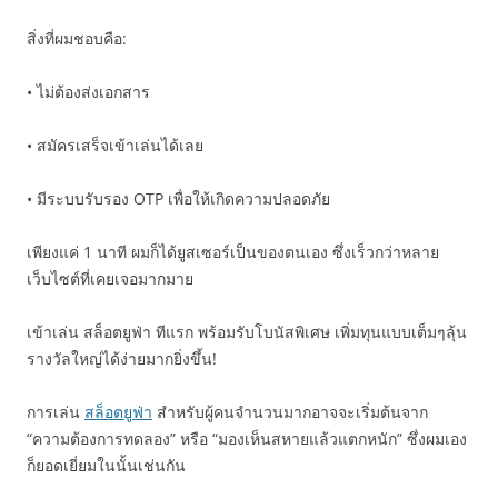
สิ่งที่ผมชอบคือ:
• ไม่ต้องส่งเอกสาร
• สมัครเสร็จเข้าเล่นได้เลย
• มีระบบรับรอง OTP เพื่อให้เกิดความปลอดภัย
เพียงแค่ 1 นาที ผมก็ได้ยูสเซอร์เป็นของตนเอง ซึ่งเร็วกว่าหลาย
เว็บไซต์ที่เคยเจอมากมาย
เข้าเล่น สล็อตยูฟ่า ทีแรก พร้อมรับโบนัสพิเศษ เพิ่มทุนแบบเต็มๆลุ้น
รางวัลใหญ่ได้ง่ายมากยิ่งขึ้น!
การเล่น
สล็อตยูฟ่า
สำหรับผู้คนจำนวนมากอาจจะเริ่มต้นจาก
“ความต้องการทดลอง” หรือ “มองเห็นสหายแล้วแตกหนัก” ซึ่งผมเอง
ก็ยอดเยี่ยมในนั้นเช่นกัน