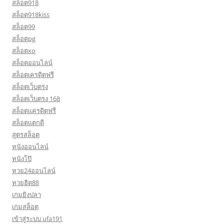
สล็อต918
สล็อต918kiss
สล็อต99
สล็อตpg
สล็อตxo
สล็อตออนไลน์
สล็อตเครดิตฟรี
สล็อตเว็บตรง
สล็อตเว็บตรง 168
สล็อตเเครดิตฟรี
สล็อตแตกดี
สูตรสล็อต
หนังออนไลน์
หนังโป๊
หวย24ออนไลน์
หวยฮิต88
เกมยิงปลา
เกมสล็อต
เข้าสู่ระบบ ufa191