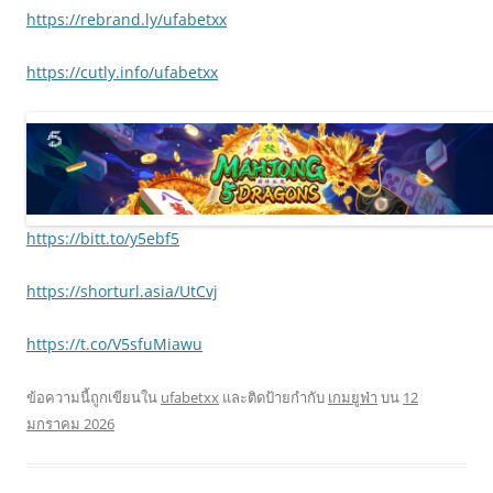
https://rebrand.ly/ufabetxx
https://cutly.info/ufabetxx
https://bitt.to/y5ebf5
https://shorturl.asia/UtCvj
https://t.co/V5sfuMiawu
ข้อความนี้ถูกเขียนใน
ufabetxx
และติดป้ายกำกับ
เกมยูฟ่า
บน
12
มกราคม 2026