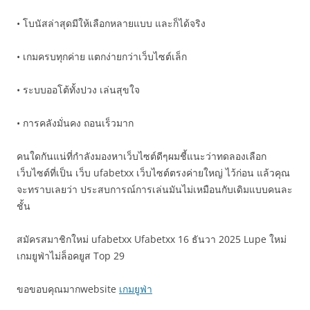
• โบนัสล่าสุดมีให้เลือกหลายแบบ และก็ได้จริง
• เกมครบทุกค่าย แตกง่ายกว่าเว็บไซต์เล็ก
• ระบบออโต้ทั้งปวง เล่นสุขใจ
• การคลังมั่นคง ถอนเร็วมาก
คนใดกันแน่ที่กำลังมองหาเว็บไซต์ดีๆผมชี้แนะว่าทดลองเลือก
เว็บไซต์ที่เป็น เว็บ ufabetxx เว็บไซต์ตรงค่ายใหญ่ ไว้ก่อน แล้วคุณ
จะทราบเลยว่า ประสบการณ์การเล่นมันไม่เหมือนกับเดิมแบบคนละ
ชั้น
สมัครสมาชิกใหม่ ufabetxx Ufabetxx 16 ธันวา 2025 Lupe ใหม่
เกมยูฟ่าไม่ล็อคยูส Top 29
ขอขอบคุณมากwebsite
เกมยูฟ่า