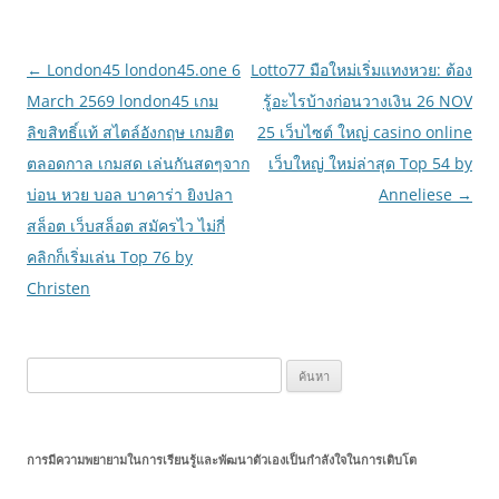
เมนู
←
London45 london45.one 6
Lotto77 มือใหม่เริ่มแทงหวย: ต้อง
นำทาง
March 2569 london45 เกม
รู้อะไรบ้างก่อนวางเงิน 26 NOV
เรื่อง
ลิขสิทธิ์แท้ สไตล์อังกฤษ เกมฮิต
25 เว็บไซต์ ใหญ่ casino online
ตลอดกาล เกมสด เล่นกันสดๆจาก
เว็บใหญ่ ใหม่ล่าสุด Top 54 by
บ่อน หวย บอล บาคาร่า ยิงปลา
Anneliese
→
สล็อต เว็บสล็อต สมัครไว ไม่กี่
คลิกก็เริ่มเล่น Top 76 by
Christen
ค้นหา
สำหรับ:
การมีความพยายามในการเรียนรู้และพัฒนาตัวเองเป็นกำลังใจในการเติบโต