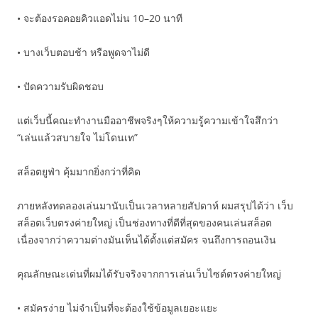
• จะต้องรอคอยคิวแอดไม่น 10–20 นาที
• บางเว็บตอบช้า หรือพูดจาไม่ดี
• ปัดความรับผิดชอบ
แต่เว็บนี้คณะทำงานมืออาชีพจริงๆให้ความรู้ความเข้าใจสึกว่า
“เล่นแล้วสบายใจ ไม่โดนเท”
สล็อตยูฟ่า คุ้มมากยิ่งกว่าที่คิด
ภายหลังทดลองเล่นมานับเป็นเวลาหลายสัปดาห์ ผมสรุปได้ว่า เว็บ
สล็อตเว็บตรงค่ายใหญ่ เป็นช่องทางที่ดีที่สุดของคนเล่นสล็อต
เนื่องจากว่าความต่างมันเห็นได้ตั้งแต่สมัคร จนถึงการถอนเงิน
คุณลักษณะเด่นที่ผมได้รับจริงจากการเล่นเว็บไซต์ตรงค่ายใหญ่
• สมัครง่าย ไม่จำเป็นที่จะต้องใช้ข้อมูลเยอะแยะ