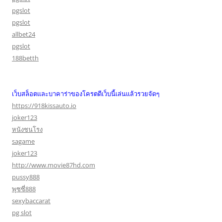
pgslot
pgslot
allbet24
pgslot
188betth
เว็บสล็อตและบาคาร่าของโครตดีเว็บนี้เล่นแล้วรวยจัดๆ
https://918kissauto.io
joker123
หนังชนโรง
sagame
joker123
http://www.movie87hd.com
pussy888
พุซซี่888
sexybaccarat
pg slot