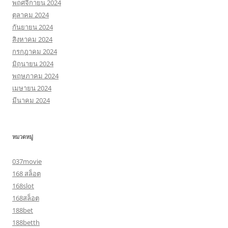
พฤศจิกายน 2024
ตุลาคม 2024
กันยายน 2024
สิงหาคม 2024
กรกฎาคม 2024
มิถุนายน 2024
พฤษภาคม 2024
เมษายน 2024
มีนาคม 2024
หมวดหมู่
037movie
168 สล็อต
168slot
168สล็อต
188bet
188betth