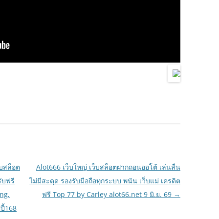
บสล็อต
Alot666 เว็บใหญ่ เว็บสล็อตฝากถอนออโต้ เล่นลื่น
ับฟรี
ไม่มีสะดุด รองรับมือถือทุกระบบ พนัน เว็บแม่ เครดิต
ing,
ฟรี Top 77 by Carley alot66.net 9 มิ.ย. 69
→
ปี้168