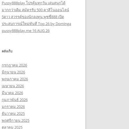
Pussy888play โปรคุ้มทุกวัน เล่นสนุกได้
มากกว่าเดิม สมัครรับ 500 คาสิโนออนไลน์
5ดาว สวรรค์ของนักลงทุน พุซซี่888 เปิด
ประสบการณ์ใหม่ทันที Top 26 by Dominga
pussy888play.me 16 AUG 26
คลังเก็บ
กรกฎาคม 2026
มิถุนายน 2026
พฤษภาคม 2026
เมษายน 2026
มีนาคม 2026
กุมภาพันธ์ 2026
มกราคม 2026
ธันวาคม 2025
พฤศจิกายน 2025
ตุลาคม 2025