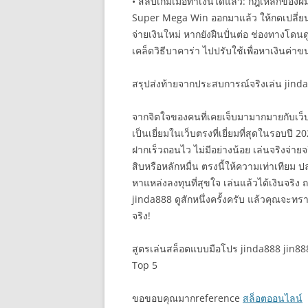
• สลับเกมเมื่อทำเงินได้แล้ว: กฎเหล็กขอ
Super Mega Win ออกมาแล้ว ให้กดเปลี่ยน
จ่ายเงินใหม่ หากยังฝืนปั่นต่อ ช่องทางโดน
เคล็ดวิธีบาคาร่า ไปปรับใช้เพื่อหาเงินค่าขน
สรุปส่งท้ายจากประสบการณ์จริงเล่น jind
จากจิตใจของคนที่เคยเจ็บมามากมายกับเว็บ
เป็นเยี่ยมในเว็บตรงที่เยี่ยมที่สุดในรอบปี
ฝากเร็วถอนไว ไม่มีอย่างน้อย เล่นจริงจ่ายจร
สิบหรือหลักหมื่น ตรงนี้ให้ความเท่าเทียม
หาแหล่งลงทุนที่สุขใจ เล่นแล้วได้เงินจริง
jinda888 ดูสักหนึ่งครั้งครับ แล้วคุณจะทราบ
จริง!
สูตรเล่นสล็อตแบบมือโปร jinda888 jin8
Top 5
ขอขอบคุณมากreference
สล็อตออนไลน์