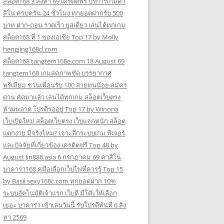
สล็อต168 3 สิงหา 69 เครดิตฟรี บริการเกมคา
สิโน ครบครัน 24 ชั่วโมง ทุกยอดฝากรับ 500
บาท ฝาก-ถอน รวดเร็ว ยูสเดียว เล่นได้ทุกเกม
สล็อต168 ที่ 1 ของเอเชีย Top 17 by Molly
hengjing168d.com
สล็อต168 tangtem168e.com 18 August 69
tangtem168 เกมสดภาพชัด บรรยากาศ
พรีเมียม ชวนเพื่อนรับ 100 สายทุนน้อย สมัคร
ด่วน คัดมาแล้ว เล่นได้ทุกเกม สล็อตเว็บตรง
ห้ามพลาด โปรดีรออยู่ Top 17 by Winona
เว็บเปิดใหม่ สล็อตเว็บตรง เว็บแจกหนัก สล็อต
แตกง่าย มีจริงไหม? เจาะลึกระบบเกม ฟีเจอร์
และปัจจัยที่เกี่ยวข้อง เครดิตฟรี Top 48 by
August Jin888.asia 6 กรกฎาคม 69 คาสิโน
บาคาร่า168 คู่มือเลือกเว็บไพ่ที่ควรรู้ Top 15
by Basil sexy168c.com ทุกยอดฝาก 10%
ระบบอัตโนมัติเจ้าแรก เว็บดี มีโต๊ะให้เลือก
เยอะ บาคาร่า เข้าเล่นวันนี้ รับโปรดีทันที 6 สิง
หา 2569