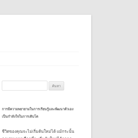
ค้นหา
สำหรับ:
การมีความพยายามในการเรียนรู้และพัฒนาตัวเอง
เป็นกำลังใจในการเติบโต
ชีวิตของคุณจะไม่เริ่มต้นใหม่ได้ แม้กระนั้น