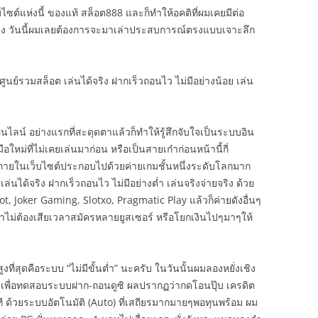
ต์แห่งนี้ ของแท้ สล็อต888 และก็ทำให้อคติที่ผมเคยมีต่อ
เชิง วันนี้ผมเลยต้องการจะมาเล่าประสบการณ์ตรงแบบเจาะลึก
นย์รวมสล็อต เล่นได้จริง ฝากเร็วถอนไว ไม่มีอย่างน้อย เล่น
ไลน์ อย่างแรกที่สะดุดตาแล้วก็ทำให้รู้สึกจับใจเป็นระบบอิน
อใหม่ที่ไม่เคยเล่นมาก่อน หรือเป็นสายเก๋าก่อนหน้านี้กี่
 ภายในเว็บไซต์ประกอบไปด้วยค่ายเกมชั้นหนึ่งระดับโลกมาก
ได้จริง ฝากเร็วถอนไว ไม่มีอย่างต่ำ เล่นจริงจ่ายจริง ด้วย
lot, Joker Gaming, Slotxo, Pragmatic Play แล้วก็ค่ายดังอื่นๆ
ราไม่ต้องเสียเวลาสมัครหลายยูสเซอร์ หรือโยกเงินไปๆมาๆให้
งที่สุดคือระบบ “ไม่มีขั้นต่ำ” นะครับ ในวันนั้นผมลองหยั่งเชิง
าท เพื่อทดสอบระบบฝาก-ถอนดูซิ ผลปรากฏว่ากดโอนปุ๊บ เครดิต
ที ด้วยระบบอัตโนมัติ (Auto) ที่เสถียรมากมายๆพอทุนพร้อม ผม