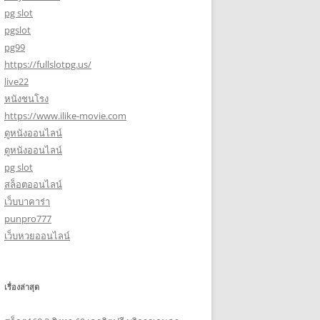
pg slot
pgslot
pg99
https://fullslotpg.us/
live22
หนังชนโรง
https://www.ilike-movie.com
ดูหนังออนไลน์
ดูหนังออนไลน์
pg slot
สล็อตออนไลน์
เว็บบาคาร่า
punpro777
เว็บหวยออนไลน์
เรื่องล่าสุด