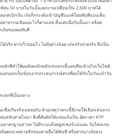
ค่าย PG ปั่นเบทตาละ 1 บาทไปเรื่อยๆกระทั่งจังหวะแมวทองคำ
้ทุน 50 บาทในวันนั้นงอกงามเปลี่ยนเป็น 2,500 บาทได้
อผมกดเบิกเงิน เงินก็กระเด้งเข้าบัญชีแบงค์โดยทันทีแบบเต็ม
ือค่าธรรมเนียมอะไรก็ตามเลย ตั้งแต่แมื่อวันนั้นมา สล็อต
ำเงินของผมทันที
้จริง ฝากเร็วถอนไว ไม่มีอย่างน้อย เล่นจริงจ่ายจริง ถึงเป็น
ลักที่ทำให้ผมยังคงปักหลักเล่นตรงนี้แทนที่จะย้ายไปเว็บไซต์
รถแยกออกเป็นข้อๆจากประสบการณ์ตรงที่ผมได้รับในวันแล้ววัน
แตกที่เป็นกลาง
ื่อเกินจริงเลยขอรับ ด้วยเหตุว่าตรงนี้มีเกมให้เลือกเล่นมาก
ล่นสลับค่ายไปมา สิ่งที่สัมผัสได้แจ่มแจ้งเป็น อัตราค่า RTP
ตามมาตรฐานสากล ไม่มีระบบล็อคยูสเซอร์แน่นอน วันไหนเกม
สล็อตแนวคลาสสิกของค่ายอื่นได้ทันที หรือหากบางจังหวะ