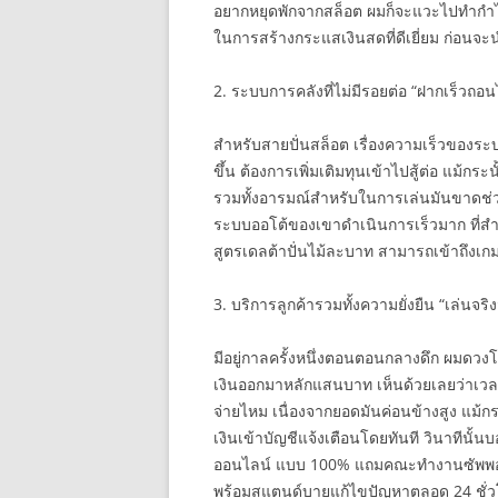
อยากหยุดพักจากสล็อต ผมก็จะแวะไปทำกำไรระย
ในการสร้างกระแสเงินสดที่ดีเยี่ยม ก่อนจะ
2. ระบบการคลังที่ไม่มีรอยต่อ “ฝากเร็วถอนไ
สำหรับสายปั่นสล็อต เรื่องความเร็วของระบ
ขึ้น ต้องการเพิ่มเติมทุนเข้าไปสู้ต่อ แม้ก
รวมทั้งอารมณ์สำหรับในการเล่นมันขาดช่ว
ระบบออโต้ของเขาดำเนินการเร็วมาก ที่สำคัญ
สูตรเดลต้าปั่นไม้ละบาท สามารถเข้าถึงเกม
3. บริการลูกค้ารวมทั้งความยั่งยืน “เล่นจริง
มีอยู่กาลครั้งหนึ่งตอนตอนกลางดึก ผมดวง
เงินออกมาหลักแสนบาท เห็นด้วยเลยว่าเวลาน
จ่ายไหม เนื่องจากยอดมันค่อนข้างสูง แม้กร
เงินเข้าบัญชีแจ้งเตือนโดยทันที วินาทีนั้น
ออนไลน์ แบบ 100% แถมคณะทำงานซัพพอร์ตท
พร้อมสแตนด์บายแก้ไขปัญหาตลอด 24 ชั่