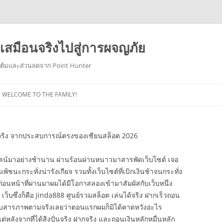
ีเสมือนจริงไปสู่การผจญภัย
แต้มและส่วนลดจาก Point Hunter
ข้าม
ไป
WELCOME TO THE FAMILY!
ยัง
เนื้อหา
ายจริง จากประสบการณ์ตรงของเซียนสล็อต 2026
ลน์มาอย่างช้านาน ผ่านร้อนผ่านหนาวมาสารพัดเว็บไซต์ เจอ
แพ้ชนะกระทั่งน่ารังเกียจ รวมทั้งเว็บไซต์ที่เบิกเงินช้าจนกระทั่ง
ก่อนหน้าที่ผ่านมาผมได้มีโอกาสลองเข้ามาสัมผัสกับเว็บหนึ่ง
็บซึ่งก็คือ jinda888 ศูนย์รวมสล็อต เล่นได้จริง ฝากเร็วถอน
ยอมรับสารภาพตามจริงเลยว่าตอนแรกผมก็มิได้คาดหวังอะไร
ต่หลังจากที่ได้สิงปั่นจริง ฝากจริง และถอนเงินหลักหมื่นหลัก