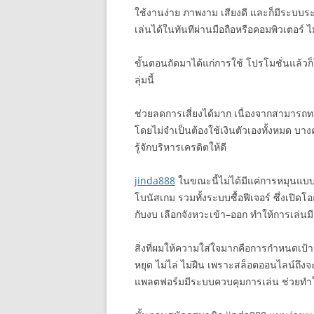
ใช้งานง่าย ภาพงาม เสียงดี และก็มีระบบระ
เล่นได้ในทันทีผ่านมือถือหรือคอมพิวเตอร์ ไ
ขั้นตอนถัดมาได้แก่การใช้ โปรโมชั่นแล้วก
ลุ่มนี้
ช่วยลดการเสี่ยงได้มาก เนื่องจากสามาร
โดยไม่จำเป็นต้องใช้เงินตัวเองทั้งหมด บาง
รู้จักบริหารเครดิตให้ดี
jinda888
ในขณะนี้ไม่ได้มีแค่การหมุนแบบสุ
โบนัสเกม รวมทั้งระบบซื้อฟีเจอร์ ซึ่งเปิด
กับงบ เลือกจังหวะเข้า–ออก ทำให้การเล่นมี
สิ่งที่ผมให้ความใส่ใจมากคือการกำหนดเป้าหมา
หยุด ไม่ไล่ ไม่ฝืน เพราะสล็อตออนไลน์ถึงจะ
แพลตฟอร์มมีระบบควบคุมการเล่น ช่วยทำใ