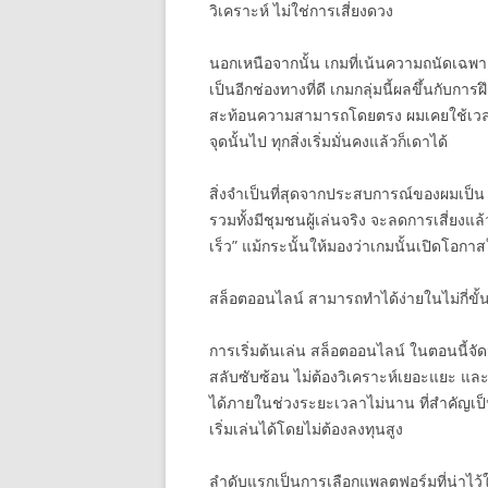
วิเคราะห์ ไม่ใช่การเสี่ยงดวง
นอกเหนือจากนั้น เกมที่เน้นความถนัดเฉพ
เป็นอีกช่องทางที่ดี เกมกลุ่มนี้ผลขึ้นกับการ
สะท้อนความสามารถโดยตรง ผมเคยใช้เวลาฝึก
จุดนั้นไป ทุกสิ่งเริ่มมั่นคงแล้วก็เดาได้
สิ่งจำเป็นที่สุดจากประสบการณ์ของผมเป็น 
รวมทั้งมีชุมชนผู้เล่นจริง จะลดการเสี่ยงแล
เร็ว” แม้กระนั้นให้มองว่าเกมนั้นเปิดโอก
สล็อตออนไลน์ สามารถทำได้ง่ายในไม่กี่ขั้น
การเริ่มต้นเล่น สล็อตออนไลน์ ในตอนนี้จัด
สลับซับซ้อน ไม่ต้องวิเคราะห์เยอะแยะ แล
ได้ภายในช่วงระยะเวลาไม่นาน ที่สำคัญเป็นม
เริ่มเล่นได้โดยไม่ต้องลงทุนสูง
ลำดับแรกเป็นการเลือกแพลตฟอร์มที่น่าไว