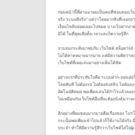
ก่อนหน้านี้ที่ผ่านมาผมเป็นคนที่ชอบลองเว็บ
จริง ระบบดีจริง” แต่ว่าโดยมากสิ่งที่เจอกล
เงื่อนไขยิบย่อยเยอะไปหมด บางเว็บฝากง่า
มิได้ ในที่สุดเสียทั้งเวลาและก็ความรู้สึก
จวบจนกระทั่งมาพบกับ เว็บไซต์ สล็อต168 จ
ไม่ได้คาดหมายมากมาย แค่มีความคิดว่าลองดู
เว็บไซต์ที่เคยเล่นมาอย่างเห็นได้ชัด
อย่างแรกที่ประทับใจคือ ระบบฝาก–ถอนออโต้
โดยทันที ไม่ต้องรอ ไม่ต้องส่งสลิป ไม่ต้อ
อัตโนมัติหมด พอเพียงเล่นได้กำไรแล้วลอง
ไม่เหมือนกับเว็บไซต์อื่นที่จะต้องนั่งลุ้นว่าจ
อีกอย่างที่ผมชอบมากมายคือเรื่องของ โปรโมช
กระนั้นพอเพียงเข้าไปแล้วก็ใช้งานได้จริง 
ประจำ ทำให้มีความรู้สึกว่าเว็บไซต์ใส่ใจผ