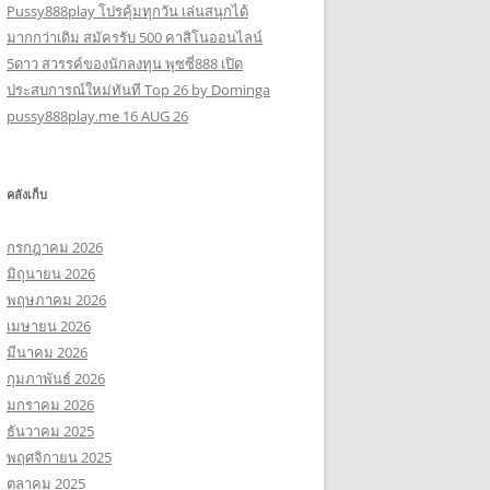
Pussy888play โปรคุ้มทุกวัน เล่นสนุกได้
มากกว่าเดิม สมัครรับ 500 คาสิโนออนไลน์
5ดาว สวรรค์ของนักลงทุน พุซซี่888 เปิด
ประสบการณ์ใหม่ทันที Top 26 by Dominga
pussy888play.me 16 AUG 26
คลังเก็บ
กรกฎาคม 2026
มิถุนายน 2026
พฤษภาคม 2026
เมษายน 2026
มีนาคม 2026
กุมภาพันธ์ 2026
มกราคม 2026
ธันวาคม 2025
พฤศจิกายน 2025
ตุลาคม 2025