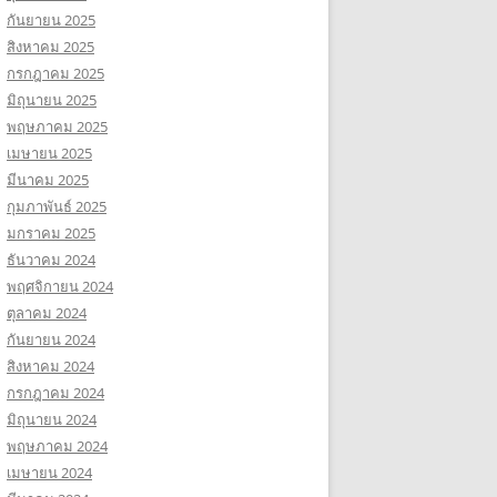
กันยายน 2025
สิงหาคม 2025
กรกฎาคม 2025
มิถุนายน 2025
พฤษภาคม 2025
เมษายน 2025
มีนาคม 2025
กุมภาพันธ์ 2025
มกราคม 2025
ธันวาคม 2024
พฤศจิกายน 2024
ตุลาคม 2024
กันยายน 2024
สิงหาคม 2024
กรกฎาคม 2024
มิถุนายน 2024
พฤษภาคม 2024
เมษายน 2024