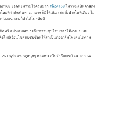
ล็อต168 ยอดนิยมรวมไว้ครบมาก
สล็อต168
ไม่ว่าจะเป็นค่ายดัง
หม่ที่กำลังเดินทางมาแรง ก็มีให้เลือกเล่นทั้งปวงในที่เดียว ไม่
ากแปลงแนวเกมก็ทำได้โดยทันที
ตเครดิตฟรี สม่ำเสมอหมายถึง”ความสุขใจ” เวลาใช้งาน ระบบ
ญคือไม่มีเงื่อนไขสลับซับซ้อนให้จำเป็นต้องกลุ้มใจ เล่นได้ตาม
. 26 Layla เกมpgสนุกๆ สล็อต168ไม่จำกัดยอดโอน Top 64