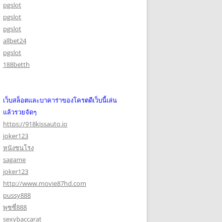
pgslot
pgslot
pgslot
allbet24
pgslot
188betth
เว็บสล็อตและบาคาร่าของโครตดีเว็บนี้เล่น
แล้วรวยจัดๆ
https://918kissauto.io
joker123
หนังชนโรง
sagame
joker123
http://www.movie87hd.com
pussy888
พุซซี่888
sexybaccarat