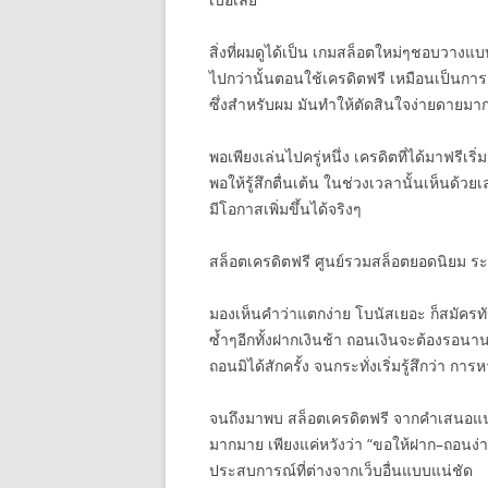
สิ่งที่ผมดูได้เป็น เกมสล็อตใหม่ๆชอบวางแบบม
ไปกว่านั้นตอนใช้เครดิตฟรี เหมือนเป็นการ
ซึ่งสำหรับผม มันทำให้ตัดสินใจง่ายดายมากย
พอเพียงเล่นไปครู่หนึ่ง เครดิตที่ได้มาฟรี
พอให้รู้สึกตื่นเต้น ในช่วงเวลานั้นเห็นด้วย
มีโอกาสเพิ่มขึ้นได้จริงๆ
สล็อตเครดิตฟรี ศูนย์รวมสล็อตยอดนิยม ระบ
มองเห็นคำว่าแตกง่าย โบนัสเยอะ ก็สมัครทั
ซ้ำๆอีกทั้งฝากเงินช้า ถอนเงินจะต้องรอนาน 
ถอนมิได้สักครั้ง จนกระทั่งเริ่มรู้สึกว่า กา
จนถึงมาพบ สล็อตเครดิตฟรี จากคำเสนอแนะข
มากมาย เพียงแค่หวังว่า “ขอให้ฝาก–ถอนง่า
ประสบการณ์ที่ต่างจากเว็บอื่นแบบแน่ชัด