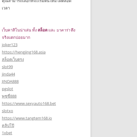
คุณสามารถเลือกที่จะเริ่มต้นใหม่ได้ตลอด
เวลา
เว็บคาสิโนน่าเล่น ทั้ง
สล็อต
และ
บาคาร่า
ตึง
จริงแตกบ่อยมาก
joker123
https://hengjing168.asia
สล็อตเว็บตรง
slot99
jinda44
JINDA888
pgslot
พุซซี่888
https://www.sexyauto168.bet
slotxo
https://www.tangtem168.io
คลิปโป๊
1xbet