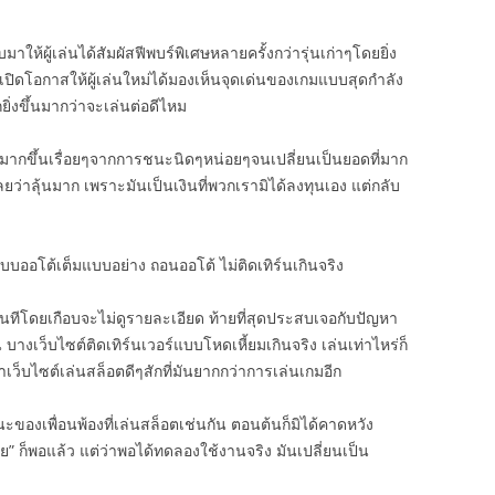
าให้ผู้เล่นได้สัมผัสฟีพบร์พิเศษหลายครั้งกว่ารุ่นเก่าๆโดยยิ่ง
เปิดโอกาสให้ผู้เล่นใหม่ได้มองเห็นจุดเด่นของเกมแบบสุดกำลัง
ิ่งขึ้นมากว่าจะเล่นต่อดีไหม
เริ่มมากขึ้นเรื่อยๆจากการชนะนิดๆหน่อยๆจนเปลี่ยนเป็นยอดที่มาก
เลยว่าลุ้นมาก เพราะมันเป็นเงินที่พวกเรามิได้ลงทุนเอง แต่กลับ
บออโต้เต็มแบบอย่าง ถอนออโต้ ไม่ติดเทิร์นเกินจริง
นทีโดยเกือบจะไม่ดูรายละเอียด ท้ายที่สุดประสบเจอกับปัญหา
บางเว็บไซต์ติดเทิร์นเวอร์แบบโหดเหี้ยมเกินจริง เล่นเท่าไหร่ก็
รหาเว็บไซต์เล่นสล็อตดีๆสักที่มันยากกว่าการเล่นเกมอีก
องเพื่อนพ้องที่เล่นสล็อตเช่นกัน ตอนต้นก็มิได้คาดหวัง
ย” ก็พอแล้ว แต่ว่าพอได้ทดลองใช้งานจริง มันเปลี่ยนเป็น