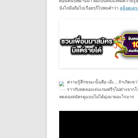
ตอนต้นปีที่ผ่านมา ผมเป็นคนนึงที่มีความร
นั่งไถมือถือไปเรื่อยๆก็ไปพบคำว่า
สล็อตเคร
ความรู้สึกขณะนั้นคือ เอ๊ะ… ถ้าเกิดเขา
ราวกับทดลองเล่นเกมฟรีๆไม่ต่างจากโห
ทดลองสมัครดูแบบไม่ได้มุ่งมาดอะไรมาก