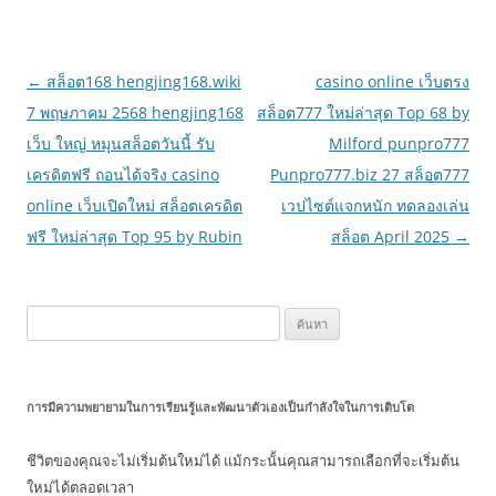
เมนู
←
สล็อต168 hengjing168.wiki
casino online เว็บตรง
นำทาง
7 พฤษภาคม 2568 hengjing168
สล็อต777 ใหม่ล่าสุด Top 68 by
เรื่อง
เว็บ ใหญ่ หมุนสล็อตวันนี้ รับ
Milford punpro777
เครดิตฟรี ถอนได้จริง casino
Punpro777.biz 27 สล็อต777
online เว็บเปิดใหม่ สล็อตเครดิต
เวปไซต์แจกหนัก ทดลองเล่น
ฟรี ใหม่ล่าสุด Top 95 by Rubin
สล็อต April 2025
→
ค้นหา
สำหรับ:
การมีความพยายามในการเรียนรู้และพัฒนาตัวเองเป็นกำลังใจในการเติบโต
ชีวิตของคุณจะไม่เริ่มต้นใหม่ได้ แม้กระนั้นคุณสามารถเลือกที่จะเริ่มต้น
ใหม่ได้ตลอดเวลา