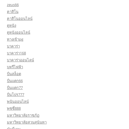
zeus66
คาสิโน
คาสิโนออนไลน์
ดูหนัง
ดูหนังออนไลน์
ทางเข้าpg
บาคาร่า
บาคาร่า168
บาคาร่าออนไลน์
บุหรีไฟฟ้า
ปั่นสล็อต
ปั่นแตก66
ปั่นแตก77
ปั่นโปร777
พนันออนไลน์
พุซซี่888
มหาวิทยาลัยราชภัฏ
มหาวิทยาลัยสวนสุนันทา