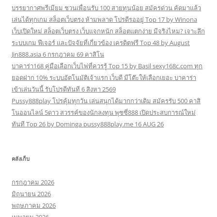
บรรยากาศพรีเมียม ชวนเพื่อนรับ 100 สายทุนน้อย สมัครด่วน คัดมาแล้ว
เล่นได้ทุกเกม สล็อตเว็บตรง ห้ามพลาด โปรดีรออยู่ Top 17 by Winona
เว็บเปิดใหม่ สล็อตเว็บตรง เว็บแจกหนัก สล็อตแตกง่าย มีจริงไหม? เจาะลึก
ระบบเกม ฟีเจอร์ และปัจจัยที่เกี่ยวข้อง เครดิตฟรี Top 48 by August
Jin888.asia 6 กรกฎาคม 69 คาสิโน
บาคาร่า168 คู่มือเลือกเว็บไพ่ที่ควรรู้ Top 15 by Basil sexy168c.com ทุก
ยอดฝาก 10% ระบบอัตโนมัติเจ้าแรก เว็บดี มีโต๊ะให้เลือกเยอะ บาคาร่า
เข้าเล่นวันนี้ รับโปรดีทันที 6 สิงหา 2569
Pussy888play โปรคุ้มทุกวัน เล่นสนุกได้มากกว่าเดิม สมัครรับ 500 คาสิ
โนออนไลน์ 5ดาว สวรรค์ของนักลงทุน พุซซี่888 เปิดประสบการณ์ใหม่
ทันที Top 26 by Dominga pussy888play.me 16 AUG 26
คลังเก็บ
กรกฎาคม 2026
มิถุนายน 2026
พฤษภาคม 2026