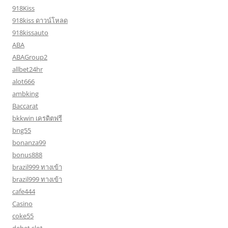
918Kiss
918kiss ดาวน์โหลด
918kissauto
ABA
ABAGroup2
allbet24hr
alot666
ambking
Baccarat
bkkwin เครดิตฟรี
bng55
bonanza99
bonus888
brazil999 ทางเข้า
brazil999 ทางเข้า
cafe444
Casino
coke55