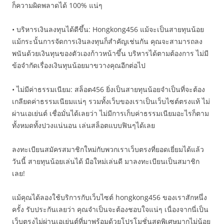
ก็ความผิดพลาดได้ 100% แน่ๆ
• บริหารเงินลงทุนได้ดีขึ้น: Hongkong456 แม้จะเป็นสายทุนน้อย
แม้กระนั้นการจัดการเงินลงทุนก็สำคัญเช่นกัน คุณจะสามารถลง
พนันด้วยเงินทุนของตัวเองก้าวหน้าขึ้น บริหารได้ตามต้องการ ไม่มี
ข้อจำกัดเรื่องเงินทุนน้อยมาขวางคุณอีกต่อไป
• ไม่มีค่าธรรมเนียม: สล็อต456 ยิ่งเป็นสายทุนน้อยจำเป็นที่จะต้อง
เกลียดค่าธรรมเนียมแน่ๆ รวมทั้งเว็บของเราเป็นเว็บไซต์ตรงแท้ ไม่
ผ่านเอเย่นต์ เชื่อมั่นได้เลยว่า ไม่มีการเก็บค่าธรรมเนียมอะไรก็ตาม
ทั้งหมดทั้งปวงแน่นอน เล่นสล็อตแบบฟินๆได้เลย
ลงทะเบียนสมัครสมาชิกใหม่กับพวกเราเว็บตรงที่ยอดเยี่ยมได้แล้ว
วันนี้ สายทุนน้อยเล่นได้ มือใหม่เล่นดี มาลงทะเบียนเป็นสมาชิก
เลย!
แม้คุณได้ลองใช้บริการกับเว็บไซต์ hongkong456 ของเราสักหนึ่ง
ครั้ง รับประกันเลยว่า คุณจำเป็นจะต้องชอบใจแน่ๆ เนื่องจากนี่เป็น
เว็บตรงไม่ผ่านเอเย่นต์ที่มาพร้อมด้วยโปรโมชั่นสุดพิเศษมากไม่น้อย