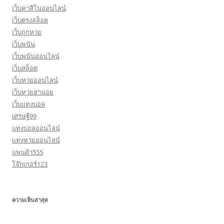
เว็บคาสิโนออนไลน์
เว็บตรงสล็อต
เว็บถูกหวย
เว็บพนัน
เว็บพนันออนไลน์
เว็บสล็อต
เว็บหวยออนไลน์
เว็บหวยฮานอย
เว็บแทงบอล
เศรษฐี99
แทงบอลออนไลน์
แทงหวยออนไลน์
แพนด้า555
โจ๊กเกอร์123
ความเห็นล่าสุด