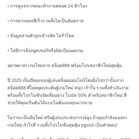
• การดูแลจากคณะทำงานตลอด 24 ชั่วโมง
• การฝากถอนที่เร็วรวมทั้งไม่เป็นอันตราย
• ข้อมูลส่วนตัวถูกเข้ารหัส ไม่รั่วไหล
• ไม่มีการล็อกยูสเซอร์หรือบิดเบือนผลเกม
อย่าพลาด! เกมใหม่จาก สล็อต888 พร้อมโปรสมาชิกใหม่สุดคุ้ม
ปี 2025 เป็นปีทองของผู้เล่นสล็อตออนไลน์โดยยิ่งไปกว่านั้นจาก
สล็อต888 ที่ไม่หยุดประดิษฐ์เกมใหม่ สนุก เร้าใจ รวมทั้งทำเงินง่าย
พร้อมทั้งโปรโมชั่นจัดเต็มอย่าง โบนัส 50% สำหรับสมาชิกใหม่ ที่
ช่วยให้คุณเริ่มต้นได้แบบไม่ต้องลงทุนมากมาย
ไม่ว่าจะเป็นมือใหม่ หรือผู้เล่นประสบการณ์สูง ถ้าคุณกำลังมองหา
เกมใหม่ กำไรดี รวมทั้งโปรโมชั่นสุดคุ้ม pgslot เป็นคำตอบ!