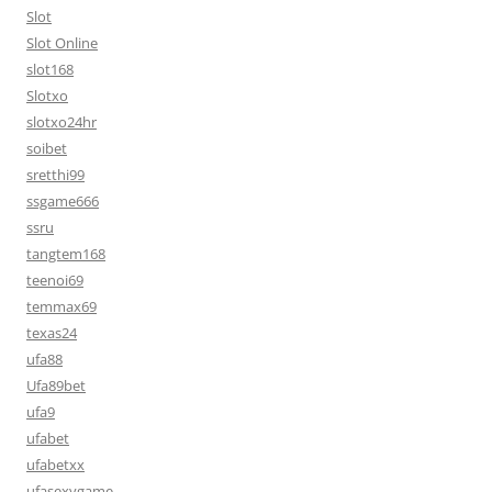
Slot
Slot Online
slot168
Slotxo
slotxo24hr
soibet
sretthi99
ssgame666
ssru
tangtem168
teenoi69
temmax69
texas24
ufa88
Ufa89bet
ufa9
ufabet
ufabetxx
ufasexygame