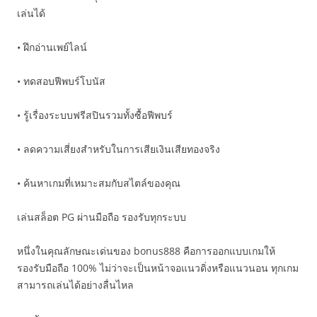
เล่นได้
• ฝึกอ่านเพย์ไลน์
• ทดสอบฟีพบร์โบนัส
• รู้เรื่องระบบฟรีสปินรวมทั้งซื้อฟีพบร์
• ลดความเสี่ยงสำหรับในการเสียเงินเสียทองจริง
• ค้นหาเกมที่เหมาะสมกับสไตล์ของคุณ
เล่นสล็อต PG ผ่านมือถือ รองรับทุกระบบ
หนึ่งในคุณลักษณะเด่นของ bonus888 คือการออกแบบเกมให้
รองรับมือถือ 100% ไม่ว่าจะเป็นหน้าจอแนวดิ่งหรือแนวนอน ทุกเกม
สามารถเล่นได้อย่างลื่นไหล