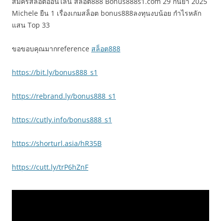
สมัครสล็อตออนไลน์ สล็อต888 Bonus888s1.com 29 กันยา 2025
Michele ยืน 1 เรื่องเกมสล็อต bonus888ลงทุนงบน้อย กำไรหลัก
แสน Top 33
ขอขอบคุณมากreference
สล็อต888
https://bit.ly/bonus888_s1
https://rebrand.ly/bonus888_s1
https://cutly.info/bonus888_s1
https://shorturl.asia/hR35B
https://cutt.ly/trP6hZnF