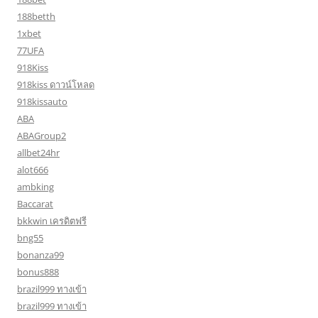
188betth
1xbet
77UFA
918Kiss
918kiss ดาวน์โหลด
918kissauto
ABA
ABAGroup2
allbet24hr
alot666
ambking
Baccarat
bkkwin เครดิตฟรี
bng55
bonanza99
bonus888
brazil999 ทางเข้า
brazil999 ทางเข้า