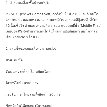
1. ค่ายเกมสล็อตชั้นนำระดับโลก
PG SLOT (Pocket Games Soft) ก่อตั้งขึ้นในปี 2015 และก็เติบโต
อย่างสม่ำเสมอจนกระทั่งกลายเป็นหนึ่งในค่ายเกมที่ผู้เล่นทั่วทั้งโลก
ไว้เนื้อเชื่อใจ ด้วยแนวความคิดการออกแบบเกมที่ย้ำ “Mobile First”
เกมของ PG จึงสามารถเล่นได้ลื่นไหลผ่านมือถือทุกระบบ ไม่ว่าจะ
เป็น Android หรือ iOS
2. จุดแข็งของเกมสล็อตจาก pgslot
ภาพ 3D ชัด
ธีมเกมแปลกใหม่ ไม่เหมือนใคร
ฟีเจอร์โบนัสนานัปการ
รองรับภาษาไทยรวมทั้งอีกกว่า 20 ภาษา
ซื้อฟรีสปินได้ทุกเกม (ในบางเกม)