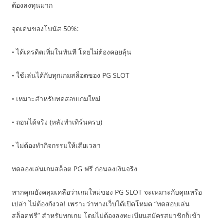
ต้องลงทุนมาก
จุดเด่นของโบนัส 50%:
• ได้เครดิตเพิ่มในทันที โดยไม่ต้องคอยลุ้น
• ใช้เล่นได้กับทุกเกมสล็อตของ PG SLOT
• เหมาะสำหรับทดสอบเกมใหม่
• ถอนได้จริง (หลังทำเทิร์นครบ)
• ไม่ต้องทำกิจกรรมให้เสียเวลา
ทดลองเล่นเกมสล็อต PG ฟรี ก่อนลงเงินจริง
หากคุณยังคลุมเคลือว่าเกมใหม่ของ PG SLOT จะเหมาะกับคุณหรือ
เปล่า ไม่ต้องกังวล! เพราะว่าทางเว็บได้เปิดโหมด “ทดสอบเล่น
สล็อตฟรี” สำหรับทุกเกม โดยไม่ต้องลงทะเบียนสมัครสมาชิกก็เข้า