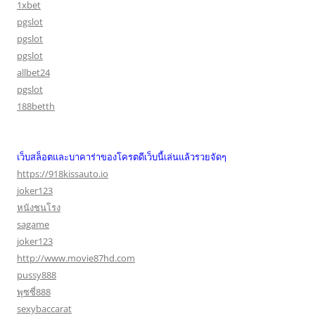
1xbet
pgslot
pgslot
pgslot
allbet24
pgslot
188betth
เว็บสล็อตและบาคาร่าของโครตดีเว็บนี้เล่นแล้วรวยจัดๆ
https://918kissauto.io
joker123
หนังชนโรง
sagame
joker123
http://www.movie87hd.com
pussy888
พุซซี่888
sexybaccarat