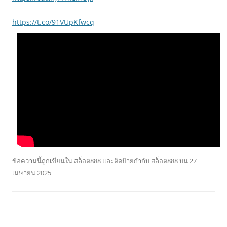
https://t.co/91VUpKfwcq
ข้อความนี้ถูกเขียนใน
สล็อต888
และติดป้ายกำกับ
สล็อต888
บน
27
เมษายน 2025