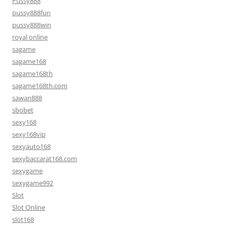
Pussy888
pussy888fun
pussy888win
royal online
sagame
sagame168
sagame168th
sagame168th.com
sawan888
sbobet
sexy168
sexy168vip
sexyauto168
sexybaccarat168.com
sexygame
sexygame992
Slot
Slot Online
slot168