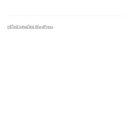
ภูมิใจนำเสนอโดย WordPress