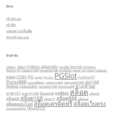
นิยาม
เข้าสู่ระบบ
เข้าฟีด
แสดงความเห็นฟีด
WordPress.org
ป้ายกำกับ
918Kiss
allbet24hr
faro168
168slot
188bet
alot666
fullslotpg
funny18
happy168
jinda55
hengjing168
Joker123
joker123auto
PGSlot
Joker123th
PG
PunPro777
pgfish
PG Slot
Pussy888
slot168
sexyauto168
pussy888win
sagame168th
Slotxo
ทางเข้าpg
slotxo24hr
tangtem168
temmax69
สล็อต
บาคาร่า
พุซซี่888
บาคาร่า168
ปั่นแตก66
สล็อต66
สล็อต168
สล็อต888
สล็อต99
สล็อต777
สล็อตpg
สล็อตเครดิตฟรี
สล็อตเว็บตรง
สล็อตออนไลน์
โจ๊กเกอร์123
แทงบอลออนไลน์