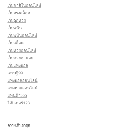
เว็บคาสิโนออนไลน์
เว็บตรงสล็อต
เว็บถูกหวย
เว็บพนัน
เว็บพนันออนไลน์
เว็บสล็อต
เว็บหวยออนไลน์
เว็บหวยฮานอย
เว็บแทงบอล
เศรษฐี99
แทงบอลออนไลน์
แทงหวยออนไลน์
แพนด้า555
โจ๊กเกอร์123
ความเห็นล่าสุด