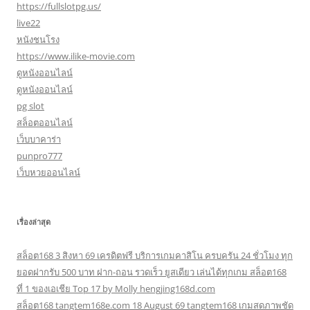
https://fullslotpg.us/
live22
หนังชนโรง
https://www.ilike-movie.com
ดูหนังออนไลน์
ดูหนังออนไลน์
pg slot
สล็อตออนไลน์
เว็บบาคาร่า
punpro777
เว็บหวยออนไลน์
เรื่องล่าสุด
สล็อต168 3 สิงหา 69 เครดิตฟรี บริการเกมคาสิโน ครบครัน 24 ชั่วโมง ทุก
ยอดฝากรับ 500 บาท ฝาก-ถอน รวดเร็ว ยูสเดียว เล่นได้ทุกเกม สล็อต168
ที่ 1 ของเอเชีย Top 17 by Molly hengjing168d.com
สล็อต168 tangtem168e.com 18 August 69 tangtem168 เกมสดภาพชัด