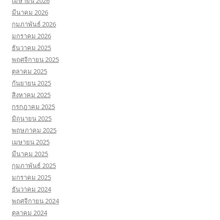
เมษายน 2026
มีนาคม 2026
กุมภาพันธ์ 2026
มกราคม 2026
ธันวาคม 2025
พฤศจิกายน 2025
ตุลาคม 2025
กันยายน 2025
สิงหาคม 2025
กรกฎาคม 2025
มิถุนายน 2025
พฤษภาคม 2025
เมษายน 2025
มีนาคม 2025
กุมภาพันธ์ 2025
มกราคม 2025
ธันวาคม 2024
พฤศจิกายน 2024
ตุลาคม 2024