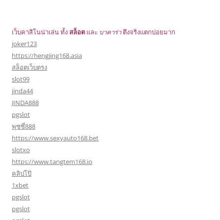
เว็บคาสิโนน่าเล่น ทั้ง
สล็อต
และ
บาคาร่า
ตึงจริงแตกบ่อยมาก
joker123
https://hengjing168.asia
สล็อตเว็บตรง
slot99
jinda44
JINDA888
pgslot
พุซซี่888
https://www.sexyauto168.bet
slotxo
https://www.tangtem168.io
คลิปโป๊
1xbet
pgslot
pgslot