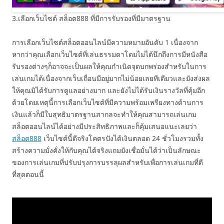
3.เลือกเว็บไซต์ สล็อต888 ที่มีการรับรองที่มีมาตรฐาน
การเลือกเว็บไซต์สล็อตออนไลน์มีความหมายอันดับ 1 เนื่องจาก
หากว่าคุณเลือกเว็บไซต์ที่เล่นธรรมดาโดยไม่ได้นึกถึงการมีหนังสือ
รับรองต่างๆก็อาจจะเป็นผลให้คุณกำเนิดจุดบกพร่องสำหรับในการ
เล่นเกมได้เนื่องจากเว็บเถื่อนมีอยู่มากไม่น้อยเลยทีเดียวและยังส่งผล
ให้คุณมิได้รับการดูแลอย่างมาก และยังไม่ได้รับเงินรางวัลที่คุ้มอีก
ด้วยโดยเหตุนี้การเลือกเว็บไซต์ที่มีความพร้อมเพรียงทางด้านการ
เงินแล้วก็มีใบสุทธิมาตรฐานสากลจะทำให้คุณสามารถเล่นเกม
สล็อตออนไลน์ได้อย่างมีประสิทธิภาพและก็คุ้มเสนอแนะเลยว่า
สล็อต888
เว็บไซต์นี้ดีจริงโคตรปังได้เงินตลอด 24 ชั่วโมงรวมทั้ง
สร้างความมั่งคั่งให้กับคุณได้จริงแถมยังเชื่อมั่นได้ว่าเป็นลักษณะ
ของการเล่นเกมที่ปรับปรุงการบรรลุผลสำหรับเพื่อการเล่นเกมที่ดี
ที่สุดตอนนี้