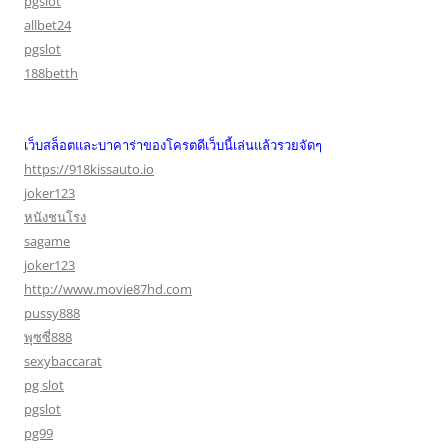
pgslot
allbet24
pgslot
188betth
เว็บสล็อตและบาคาร่าของโครตดีเว็บนี้เล่นแล้วรวยจัดๆ
https://918kissauto.io
joker123
หนังชนโรง
sagame
joker123
http://www.movie87hd.com
pussy888
พุซซี่888
sexybaccarat
pg slot
pgslot
pg99