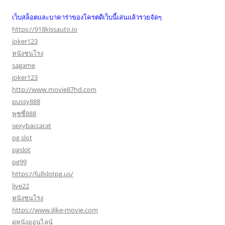
เว็บสล็อตและบาคาร่าของโครตดีเว็บนี้เล่นแล้วรวยจัดๆ
https://918kissauto.io
joker123
หนังชนโรง
sagame
joker123
http://www.movie87hd.com
pussy888
พุซซี่888
sexybaccarat
pg slot
pgslot
pg99
https://fullslotpg.us/
live22
หนังชนโรง
https://www.ilike-movie.com
ดูหนังออนไลน์