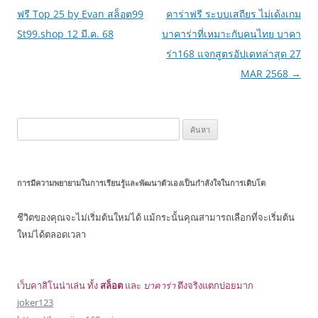
ฟรี Top 25 by Evan สล็อต99
คาร่าฟรี ระบบเสถียร ไม่เด้งเกม
St99.shop 12 มี.ค. 68
บาคาร่าที่เหมาะกับคนไทย บาคา
ร่า168 แจกสูตรอัปเดทล่าสุด 27
MAR 2568
→
ค้นหา
สำหรับ:
การมีความพยายามในการเรียนรู้และพัฒนาตัวเองเป็นกำลังใจในการเติบโต
ชีวิตของคุณจะไม่เริ่มต้นใหม่ได้ แม้กระนั้นคุณสามารถเลือกที่จะเริ่มต้น
ใหม่ได้ตลอดเวลา
เว็บคาสิโนน่าเล่น ทั้ง
สล็อต
และ
บาคาร่า
ตึงจริงแตกบ่อยมาก
joker123