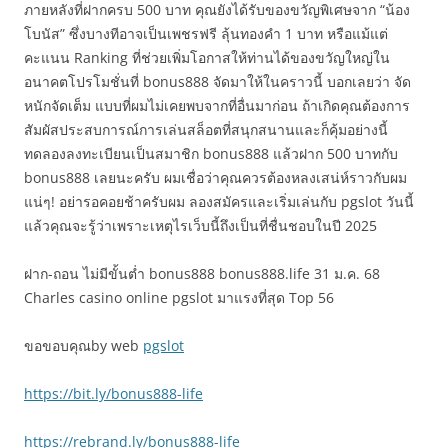
ภายหลังที่ฝากครบ 500 บาท คุณยังได้รับของขวัญพิเศษจาก “น้อง
โบนัส” ซึ่งบางทีอาจเป็นเพชรฟรี ลุ้นทองคำ 1 บาท หรือแม้แต่
คะแนน Ranking ที่ช่วยเพิ่มโอกาสให้ท่านได้ของขวัญใหญ่ใน
อนาคตโปรโมชั่นที่ bonus888 จัดมาให้ในคราวนี้ บอกเลยว่า จัด
หนักจัดเต็ม แบบที่ผมไม่เคยพบจากที่อื่นมาก่อน ถ้าเกิดคุณต้องการ
สัมผัสประสบการณ์การเล่นสล็อตที่สนุกสนานและก็คุ้มอย่างนี้
ทดลองลงทะเบียนเป็นสมาชิก bonus888 แล้วฝาก 500 บาทกับ
bonus888 เลยนะครับ ผมเชื่อว่าคุณควรต้องหลงเสน่ห์ราวกับผม
แน่ๆ! อย่ารอคอยช้าครับผม ลองสมัครและเริ่มเล่นกับ pgslot วันนี้
แล้วคุณจะรู้ว่าเพราะเหตุไรเว็บนี้ถึงเป็นที่ชื่นชอบในปี 2025
ฝาก-ถอน ไม่มีขั้นต่ำ bonus888 bonus888.life 31 ม.ค. 68
Charles casino online pgslot มาแรงที่สุด Top 56
ขอขอบคุณby web
pgslot
https://bit.ly/bonus888-life
https://rebrand.ly/bonus888-life