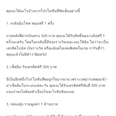
คุณจะได้อะไรบ้างจากโปรโมชั่นที่จัดเต็มอย่างนี้
1. กงล้อลุ้นโชค หมุนฟรี 1 ครั้ง
ภายหลังที่ฝากเงินครบ 500 บาท คุณจะได้รับสิทธิ์หมุนวงล้อฟรี 1
ครั้งนะครับ โดยในกงล้อนี้มีของรางวัลเยอะแยะให้ลุ้น ไม่ว่าจะเป็น
เครดิตโบนัส เงินรางวัล หรือแม้แต่ไอเทมพิเศษในเกม การันตีว่า
หมุนแล้วไม่มีคำว่าผิดหวัง!
2. เช็คอิน รับเครดิตฟรี 300 บาท
นี่เป็นอีกหนึ่งโปรโมชั่นที่ผมถูกใจมากมาย เพราะเหตุว่าแค่คุณเข้า
มาเช็คอินในระบบแต่ละวัน คุณจะได้รับเครดิตฟรีทันที 300 บาท
แบบง่ายๆไม่ต้องทำเงื่อนไขอะไรซับซ้อนเลย
3. กล่องสุ่ม รวมมูลค่า 1 ล้านบาท