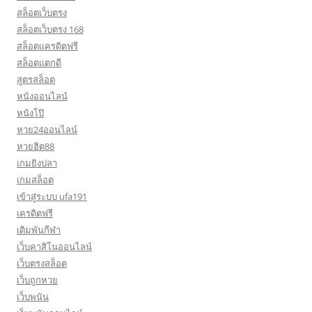
สล็อตเว็บตรง
สล็อตเว็บตรง 168
สล็อตเเครดิตฟรี
สล็อตแตกดี
สูตรสล็อต
หนังออนไลน์
หนังโป๊
หวย24ออนไลน์
หวยฮิต88
เกมยิงปลา
เกมสล็อต
เข้าสู่ระบบ ufa191
เครดิตฟรี
เดิมพันกีฬา
เว็บคาสิโนออนไลน์
เว็บตรงสล็อต
เว็บถูกหวย
เว็บพนัน