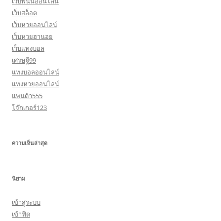
เว็บพนันออนไลน์
เว็บสล็อต
เว็บหวยออนไลน์
เว็บหวยฮานอย
เว็บแทงบอล
เศรษฐี99
แทงบอลออนไลน์
แทงหวยออนไลน์
แพนด้า555
โจ๊กเกอร์123
ความเห็นล่าสุด
นิยาม
เข้าสู่ระบบ
เข้าฟีด