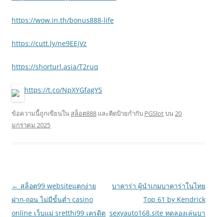
https://wow.in.th/bonus888-life
https://cutt.ly/ne9EEjVz
https://shorturl.asia/T2ruq
https://t.co/NpXYGfagYS
ข้อความนี้ถูกเขียนใน
สล็อต888
และติดป้ายกำกับ
PGSlot
บน
20
มกราคม 2025
เมนู
←
สล็อต99 websiteแตกง่าย
บาคาร่า ผู้นำเกมบาคาร่าในไทย
นำทาง
ฝาก-ถอน ไม่มีขั้นต่ำ casino
Top 61 by Kendrick
เรื่อง
online เว็บแม่ sretthi99 เครดิต
sexyauto168.site ทดลองเล่นบา