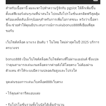
สำหรับเนื้อหานี้ ผมจะพาไปทำความรู้จักกับ pgslot ให้ลึกเพิ่มขึ้น
ตั้งแต่ฟีเจอร์เด่นๆเกมที่น่าสนใจ ไปจนถึงโปรโมชั่นเครดิตฟรีสุดคุ้ม
พร้อมเคล็ดลับเล็กๆน้อยๆสำหรับการเพิ่มโอกาสชนะ หวังว่าเนื้อหา
นี้จะช่วยทำให้คุณมีประสบการณ์การเล่นbonus888ที่เยี่ยมที่สุด
ขอรับ
เว็บไซต์สล็อต มาแรง อันดับ 1 ในไทย ใหม่ล่าสุดในปี 2025 บริการ
ครบวงจร
bonus888 เป็นเว็บไซต์สล็อตเว็บไซต์ตรงที่ไม่ผ่านเอเย่นต์ ซึ่งแปล
ว่าคุณสามารถเล่นเกมสล็อตจากค่ายดังได้โดยตรง ไม่ต้องผ่าน
ตัวแทน ทำให้ระบบมีความปลอดภัยสูงและโปร่งใส
จุดเด่นของการเล่นเว็บสล็อต888เว็บตรง
• ไร้คุณค่าจารีตแอบแฝง
• รับโปรโมชั่นรวมทั้งโบนัสได้เต็มจำนวน