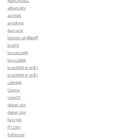
ABAGroup2
allbet24hr
alot666
ambking
Baccarat
bkkwin เครดิตฟรี
bng55
bonanza99
bonus888
brazil999 ทางเข้า
brazil999 ทางเข้า
cafe444
Casino
coke55
debet slot
debet slot
faro168
ff123th
fullslotpg