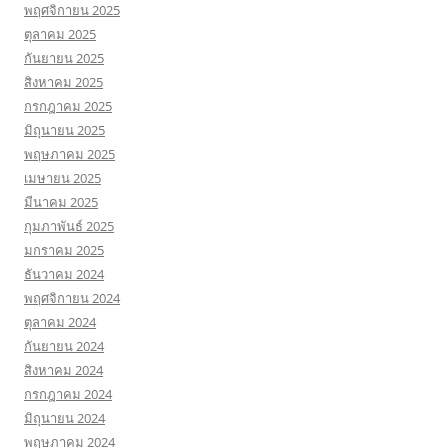
พฤศจิกายน 2025
ตุลาคม 2025
กันยายน 2025
สิงหาคม 2025
กรกฎาคม 2025
มิถุนายน 2025
พฤษภาคม 2025
เมษายน 2025
มีนาคม 2025
กุมภาพันธ์ 2025
มกราคม 2025
ธันวาคม 2024
พฤศจิกายน 2024
ตุลาคม 2024
กันยายน 2024
สิงหาคม 2024
กรกฎาคม 2024
มิถุนายน 2024
พฤษภาคม 2024