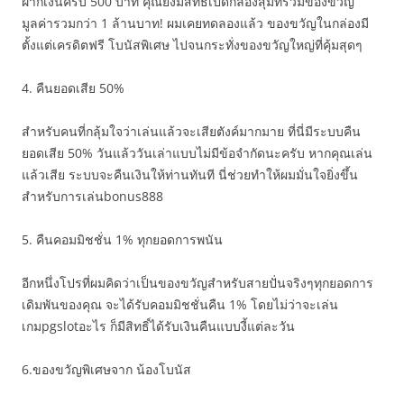
ฝากเงินครบ 500 บาท คุณยังมีสิทธิ์เปิดกล่องสุ่มที่รวมของขวัญ
มูลค่ารวมกว่า 1 ล้านบาท! ผมเคยทดลองแล้ว ของขวัญในกล่องมี
ตั้งแต่เครดิตฟรี โบนัสพิเศษ ไปจนกระทั่งของขวัญใหญ่ที่คุ้มสุดๆ
4. คืนยอดเสีย 50%
สำหรับคนที่กลุ้มใจว่าเล่นแล้วจะเสียตังค์มากมาย ที่นี่มีระบบคืน
ยอดเสีย 50% วันแล้ววันเล่าแบบไม่มีข้อจำกัดนะครับ หากคุณเล่น
แล้วเสีย ระบบจะคืนเงินให้ท่านทันที นี่ช่วยทำให้ผมมั่นใจยิ่งขึ้น
สำหรับการเล่นbonus888
5. คืนคอมมิชชั่น 1% ทุกยอดการพนัน
อีกหนึ่งโปรที่ผมคิดว่าเป็นของขวัญสำหรับสายปั่นจริงๆทุกยอดการ
เดิมพันของคุณ จะได้รับคอมมิชชั่นคืน 1% โดยไม่ว่าจะเล่น
เกมpgslotอะไร ก็มีสิทธิ์ได้รับเงินคืนแบบงี้แต่ละวัน
6.ของขวัญพิเศษจาก น้องโบนัส