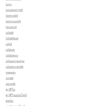
ssru
tangtem168
teenoi69
temmax69
texas24
ufa88
Ufa89bet
ufa9
ufabet
ufabetxx
ufasexygame
ufawinner88
veewin
xin88
zeus66
คาสิโน
คาสิโนออนไลน์
ดูหนัง