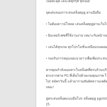
ไม่มีสะดุด เล่นได้ทุกๆที่ ทุกเมื่อ!
จุดเด่นของการเล่นสล็อตpg ผ่านมือถือ
• ไม่ต้องดาวน์โหลด เล่นสล็อตpgผ่านเว็บไ
• อินเทอร์เฟซที่ใช้งานง่าย เหมาะกับหน้า
• เล่นได้ทุกเกม ทุกโปรโมชั่นเสมือนบนคอม
• รองรับการหมุนจอแนวยาวเพื่อเพิ่มประส
หากคุณกำลังมองหาเว็บสล็อตที่ครบถ้วนบริบ
ตรงจากค่าย PG ที่เต็มไปด้วยเกมคุณภาพ โป
ไป! สมัครวันนี้ แล้วมาร่วมสัมผัสความเพลิ
เหอะ!
สูตรเล่นสล็อตแบบมือโปร สล็อตpg pgslot
25