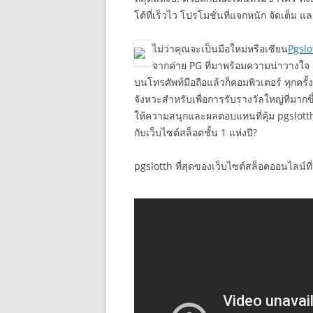
โต้ที่เร็วไว โปรโมชั่นที่แจกหนัก จัดเต็ม 
ไม่ว่าคุณจะเป็นมือใหม่หรือเซียน
Pgslo
จากค่าย PG ที่มาพร้อมความน่าวางใจ เล่
บนโทรศัพท์มือถือแล้วก็คอมพิวเตอร์ ทุกครั้
จังหวะสำหรับเพื่อการรับรางวัลใหญ่ที่มากข
ให้ความสนุกและผลตอบแทนที่คุ้ม pgslotth เ
กับเว็บไซต์สล็อตชั้น 1 แห่งปี?
pgslotth ที่สุดของเว็บไซต์สล็อตออนไลน์ที