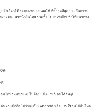
ตpg จึงเลือกใช้ ระบบฝาก-ถอนออโต้ ที่ล้ำยุคที่สุด ประกันความ
นาคารชั้นแนวหน้าในไทย รวมทั้ง True Wallet ทำให้แนวทาง
100%
let
่นได้ทุกหนทุกแห่ง ไม่ต้องมีเน็ตแรงก็เล่นได้ลื่นๆ!
ล่นผ่านมือถือ ไม่ว่าจะเป็น Android หรือ iOS ก็เล่นได้ลื่นไหล