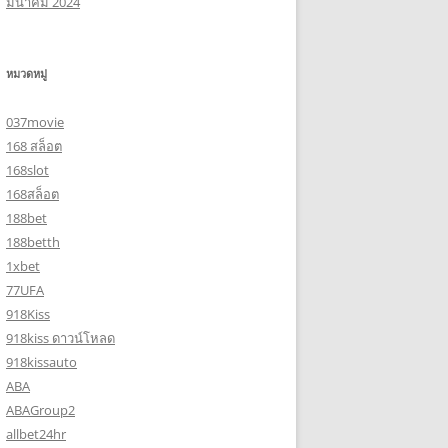
มีนาคม 2024
หมวดหมู่
037movie
168 สล็อต
168slot
168สล็อต
188bet
188betth
1xbet
77UFA
918Kiss
918kiss ดาวน์โหลด
918kissauto
ABA
ABAGroup2
allbet24hr