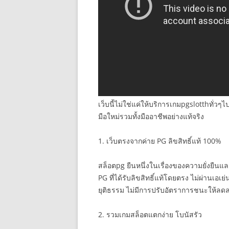
เว็บนี้ไม่ใช่แค่ให้บริการเกมpgslotthทั่
มือใหม่รวมทั้งมืออาชีพอย่างแท้จริง
1. เว็บตรงจากค่าย PG ลิขสิทธิ์แท้ 100%
สล็อตpg ยืนหนึ่งในเรื่องของความยั่งยืนแ
PG ที่ได้รับลิขสิทธิ์แท้โดยตรง ไม่ผ่านเอเย
ยุติธรรม ไม่มีการปรับอัตราการชนะให้ลดลง 
2. รวมเกมสล็อตแตกง่าย โบนัสรัว