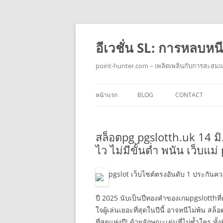
อีเวชั่น SL: การหลบหน
point-hunter.com – เพลิดเพลินกับการสะสม
หน้าแรก
BLOG
CONTACT
สล็อตpg pgslotth.uk 14 ม
ไว ไม่มีขั้นต่ำ พนัน เว็บแม
pgslot เว็บไซต์ตรงอันดับ 1 ประกันค
ปี 2025 นับเป็นปีทองคำของเกมpgslotthที่ค
ใจผู้เล่นเยอะที่สุดในปีนี้ อาจหนีไม่พ้น สล็
ที่สุดแห่งปี! ด้วยลักษณะเด่นที่ไม่ซ้ำใ