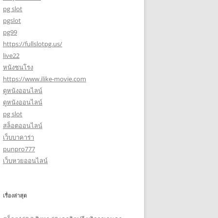
pg slot
pgslot
pg99
https://fullslotpg.us/
live22
หนังชนโรง
https://www.ilike-movie.com
ดูหนังออนไลน์
ดูหนังออนไลน์
pg slot
สล็อตออนไลน์
เว็บบาคาร่า
punpro777
เว็บหวยออนไลน์
เรื่องล่าสุด