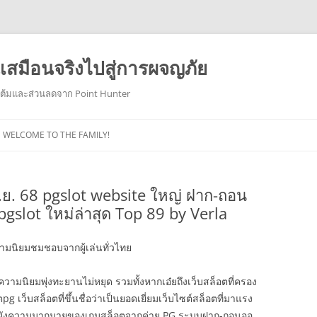
ีเสมือนจริงไปสู่การผจญภัย
แต้มและส่วนลดจาก Point Hunter
ข้าม
ไป
WELCOME TO THE FAMILY!
ยัง
เนื้อหา
ิ.ย. 68 pgslot website ใหญ่ ฝาก-ถอน
่ pgslot ใหม่ล่าสุด Top 89 by Verla
วามนิยมชมชอบจากผู้เล่นทั่วไทย
วามนิยมพุ่งทะยานไม่หยุด รวมทั้งหากเอ๋ยถึงเว็บสล็อตที่ครอง
อตpg เว็บสล็อตที่ขึ้นชื่อว่าเป็นยอดเยี่ยมเว็บไซต์สล็อตที่มาแรง
คร ทั้งยังความมากมายของเกมสล็อตจากค่าย PG ระบบฝาก-ถอนออ