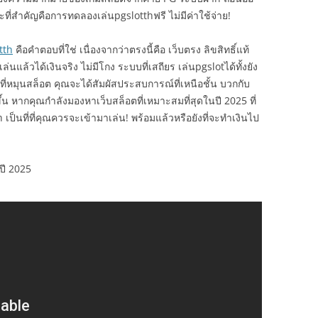
และที่สำคัญคือการทดลองเล่นpgslotthฟรี ไม่มีค่าใช้จ่าย!
tth
คือคำตอบที่ใช่ เนื่องจากว่าตรงนี้คือ เว็บตรง ลิขสิทธิ์แท้
นแล้วได้เงินจริง ไม่มีโกง ระบบที่เสถียร เล่นpgslotได้ทั้งยัง
งที่หมุนสล็อต คุณจะได้สัมผัสประสบการณ์ที่เหนือชั้น บวกกับ
ึ้น หากคุณกำลังมองหาเว็บสล็อตที่เหมาะสมที่สุดในปี 2025 ที่
ป็นที่ที่คุณควรจะเข้ามาเล่น! พร้อมแล้วหรือยังที่จะทำเงินไป
่ปี 2025