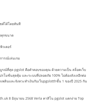
ซต์ได้โดยทันที
จอทุกขนาด
พิวเตอร์
บการณ์เล่นเกม
ูรณ์ที่สุด pgslot คือคำตอบของคุณ ด้วยความเป็น สล็อตเว็บ
รโมชั่นสุดคุ้ม และระบบที่ปลอดภัย 100% ไม่ต้องลังเลอีกต่อ
ดเพลินและจังหวะทำเงินกับเว็บpgslotthชั้น 1 ของปี 2025 กัน
th.uk 8 มิถุนายน 2568 Verla คาสิโน pgslot แตกง่าย Top