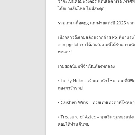
ว่าจะเป็นคอมพิวเตอร์ แท็บเล็ต หรือโทรศัพท
ได้อย่างลื่นไหล ไม่มีสะดุด
รวมเกม สล็อตpg แตกง่ายแห่งปี 2025 จา
เมื่อกล่าวถึงเกมสล็อตจากค่าย PG ที่มาแรงใ
จาก pgslot เราได้สะสมเกมที่ได้รับความนิ
ทดลอง!
เกมยอดนิยมที่จำเป็นต้องทดลอง
• Lucky Neko – เจ้าแมวนำโชค: เกมที่มีฟ
ทองพาร่ำรวย!
• Caishen Wins – ทวยเทพเทวดาที่โชคลาภ
• Treasure of Aztec – ขุมเงินขุมทองแห่ง
คอยให้ท่านค้นพบ