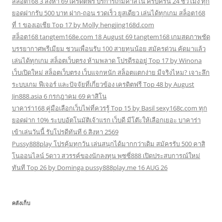
สล็อต168 3 สิงหา 69 เครดิตฟรี บริการเกมคาสิโน ครบครัน 24 ชั่วโมง ทุก
ยอดฝากรับ 500 บาท ฝาก-ถอน รวดเร็ว ยูสเดียว เล่นได้ทุกเกม สล็อต168
ที่ 1 ของเอเชีย Top 17 by Molly hengjing168d.com
สล็อต168 tangtem168e.com 18 August 69 tangtem168 เกมสดภาพชัด
บรรยากาศพรีเมียม ชวนเพื่อนรับ 100 สายทุนน้อย สมัครด่วน คัดมาแล้ว
เล่นได้ทุกเกม สล็อตเว็บตรง ห้ามพลาด โปรดีรออยู่ Top 17 by Winona
เว็บเปิดใหม่ สล็อตเว็บตรง เว็บแจกหนัก สล็อตแตกง่าย มีจริงไหม? เจาะลึก
ระบบเกม ฟีเจอร์ และปัจจัยที่เกี่ยวข้อง เครดิตฟรี Top 48 by August
Jin888.asia 6 กรกฎาคม 69 คาสิโน
บาคาร่า168 คู่มือเลือกเว็บไพ่ที่ควรรู้ Top 15 by Basil sexy168c.com ทุก
ยอดฝาก 10% ระบบอัตโนมัติเจ้าแรก เว็บดี มีโต๊ะให้เลือกเยอะ บาคาร่า
เข้าเล่นวันนี้ รับโปรดีทันที 6 สิงหา 2569
Pussy888play โปรคุ้มทุกวัน เล่นสนุกได้มากกว่าเดิม สมัครรับ 500 คาสิ
โนออนไลน์ 5ดาว สวรรค์ของนักลงทุน พุซซี่888 เปิดประสบการณ์ใหม่
ทันที Top 26 by Dominga pussy888play.me 16 AUG 26
คลังเก็บ