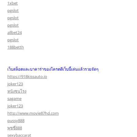
1xbet
pgslot
pgslot
pgslot
allbet24
pgslot
188betth
เว็บสล็อตและบาคาร่าของโครตดีเว็บนี้เล่นแล้วรวยจัดๆ
https://918kissauto.io
joker123
หนังชนโรง
sagame
joker123
http://www.movie87hd.com
pussy888
พุซซี่888
sexybaccarat