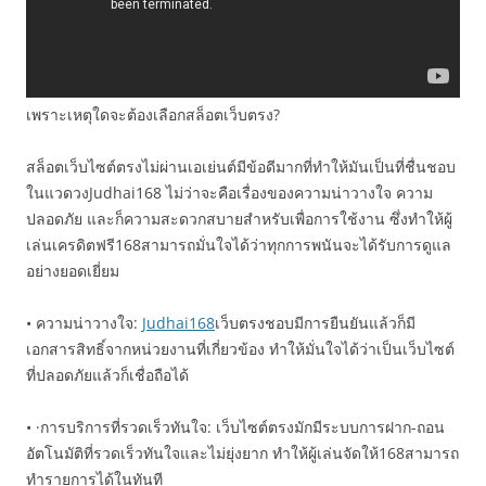
เพราะเหตุใดจะต้องเลือกสล็อตเว็บตรง?
สล็อตเว็บไซต์ตรงไม่ผ่านเอเย่นต์มีข้อดีมากที่ทำให้มันเป็นที่ชื่นชอบ
ในแวดวงJudhai168 ไม่ว่าจะคือเรื่องของความน่าวางใจ ความ
ปลอดภัย และก็ความสะดวกสบายสำหรับเพื่อการใช้งาน ซึ่งทำให้ผู้
เล่นเครดิตฟรี168สามารถมั่นใจได้ว่าทุกการพนันจะได้รับการดูแล
อย่างยอดเยี่ยม
• ความน่าวางใจ:
Judhai168
เว็บตรงชอบมีการยืนยันแล้วก็มี
เอกสารสิทธิ์จากหน่วยงานที่เกี่ยวข้อง ทำให้มั่นใจได้ว่าเป็นเว็บไซต์
ที่ปลอดภัยแล้วก็เชื่อถือได้
• ·การบริการที่รวดเร็วทันใจ: เว็บไซต์ตรงมักมีระบบการฝาก-ถอน
อัตโนมัติที่รวดเร็วทันใจและไม่ยุ่งยาก ทำให้ผู้เล่นจัดให้168สามารถ
ทำรายการได้ในทันที