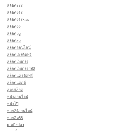
สล็อต888
สล็อต918
สล็อต918kiss
สล็อต99
สล็อตpg
สล็อตxo
สล็อตออนไลน์
สล็อตเครดิตฟรี
สล็อตเว็บตรง
สล็อตเว็บตรง 168
สล็อตเเครดิตฟรี
สล็อตแตกดี
สูตรสล็อต
หนังออนไลน์
หนังโป๊
หวย24ออนไลน์
หวยฮิต88
เกมยิงปลา