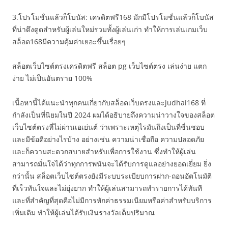
3.โปรโมชั่นแล้วก็โบนัส: เครดิตฟรี168 มักมีโปรโมชั่นแล้วก็โบนัส
ที่น่าดึงดูดสำหรับผู้เล่นใหม่รวมทั้งผู้เล่นเก่า ทำให้การเล่นเกมเว็บ
สล็อต168มีความคุ้มค่าเยอะขึ้นเรื่อยๆ
สล็อตเว็บไซต์ตรงเครดิตฟรี สล็อต pg เว็บไซต์ตรง เล่นง่าย แตก
ง่าย ไม่เป็นอันตราย 100%
เนื้อหานี้ได้แนะนำทุกคนเกี่ยวกับสล็อตเว็บตรงและjudhai168 ที่
กำลังเป็นที่นิยมในปี 2024 ผมได้อธิบายถึงความน่าวางใจของสล็อต
เว็บไซต์ตรงที่ไม่ผ่านเอเย่นต์ ว่าเพราะเหตุไรมันถึงเป็นที่ชื่นชอบ
และมีข้อดีอย่างไรบ้าง อย่างเช่น ความน่าเชื่อถือ ความปลอดภัย
และก็ความสะดวกสบายสำหรับเพื่อการใช้งาน ซึ่งทำให้ผู้เล่น
สามารถมั่นใจได้ว่าทุกการพนันจะได้รับการดูแลอย่างยอดเยี่ยม ยิ่ง
กว่านั้น สล็อตเว็บไซต์ตรงยังมีระบบระเบียบการฝาก-ถอนอัตโนมัติ
ที่เร็วทันใจและไม่ยุ่งยาก ทำให้ผู้เล่นสามารถทำรายการได้ทันที
และที่สำคัญที่สุดคือไม่มีการหักค่าธรรมเนียมหรือค่าสำหรับบริการ
เพิ่มเติม ทำให้ผู้เล่นได้รับเงินรางวัลเต็มปริมาณ