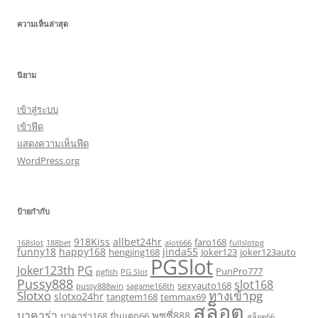
ความเห็นล่าสุด
นิยาม
เข้าสู่ระบบ
เข้าฟีด
แสดงความเห็นฟีด
WordPress.org
ป้ายกำกับ
918Kiss
allbet24hr
faro168
168slot
188bet
alot666
fullslotpg
funny18
happy168
jinda55
hengjing168
Joker123
joker123auto
PGSlot
Joker123th
PG
PunPro777
pgfish
PG Slot
Pussy888
slot168
sexyauto168
pussy888win
sagame168th
Slotxo
ทางเข้าpg
slotxo24hr
tangtem168
temmax69
สล็อต
บาคาร่า
พุซซี่888
บาคาร่า168
ปั่นแตก66
สล็อต66