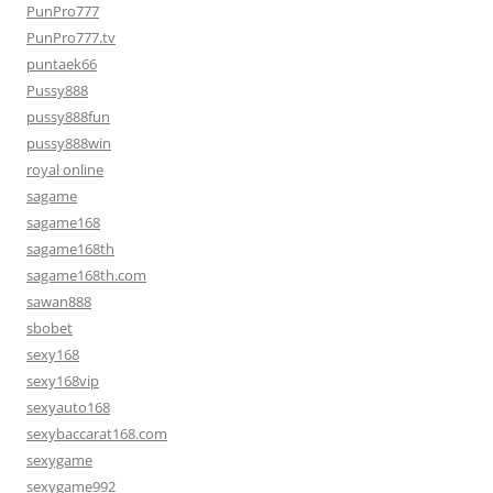
PunPro777
PunPro777.tv
puntaek66
Pussy888
pussy888fun
pussy888win
royal online
sagame
sagame168
sagame168th
sagame168th.com
sawan888
sbobet
sexy168
sexy168vip
sexyauto168
sexybaccarat168.com
sexygame
sexygame992