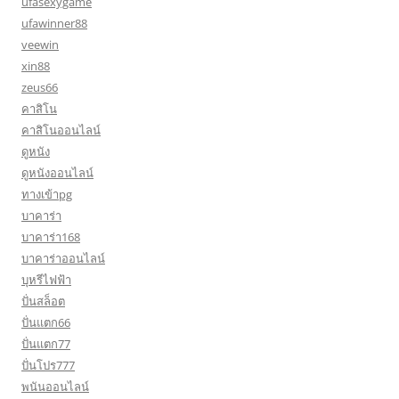
ufasexygame
ufawinner88
veewin
xin88
zeus66
คาสิโน
คาสิโนออนไลน์
ดูหนัง
ดูหนังออนไลน์
ทางเข้าpg
บาคาร่า
บาคาร่า168
บาคาร่าออนไลน์
บุหรีไฟฟ้า
ปั่นสล็อต
ปั่นแตก66
ปั่นแตก77
ปั่นโปร777
พนันออนไลน์