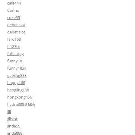
cafe444
Casino
coke55
debet slot
debet slot
faro168
ff123th
fullslotpg
funny18
funny18.in
gaojing888
happy168
hengjing168
hongkong456
hydra888 สล็อต
Jili
Jilislot
Jinda55
jinda888