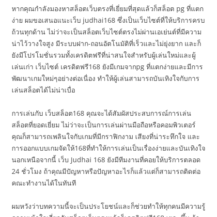
หากคุณกำลังมองหาสล็อตเว็บตรงที่เยี่ยมที่สุดแล้วก็สล็อต pg ที่แตก
ง่าย ผมขอเสนอแนะเว็บ judhai168 ซึ่งเป็นเว็บไซต์ที่ให้บริการครบ
ถ้วนทุกด้าน ไม่ว่าจะเป็นสล็อตเว็บไซต์ตรงไม่ผ่านเอเย่นต์ที่มีความ
น่าไว้วางใจสูง มีระบบฝาก-ถอนอัตโนมัติที่เร็วและไม่ยุ่งยาก และก็
ยังมีโปรโมชั่นรวมทั้งเครดิตฟรีที่น่าสนใจสำหรับผู้เล่นใหม่และผู้
เล่นเก่า เว็บไซต์ เครดิตฟรี168 ยังมีเกมจากpg ที่แตกง่ายและมีการ
พัฒนาเกมใหม่ๆอย่างต่อเนื่อง ทำให้ผู้เล่นสามารถบันเทิงใจกับการ
เล่นสล็อตได้ไม่น่าเบื่อ
การเล่นกับ เว็บสล็อต168 คุณจะได้สัมผัสประสบการณ์การเล่น
สล็อตที่ยอดเยี่ยม ไม่ว่าจะเป็นการเล่นผ่านมือถือหรือคอมพิวเตอร์
คุณก็สามารถเพลินใจกับเกมที่มีกราฟิกงาม เสียงที่น่าระทึกใจ และ
การออกแบบเกมจัดให้168ที่ทำให้การเล่นเป็นเรื่องง่ายและบันเทิงใจ
นอกเหนือจากนี้ เว็บ Judhai 168 ยังมีทีมงานที่คอยให้บริการตลอด
24 ชั่วโมง ถ้าคุณมีปัญหาหรือปัญหาอะไรก็แล้วแต่ก็สามารถติดต่อ
คณะทำงานได้ในทันที
ผมหวังว่าบทความนี้จะเป็นประโยชน์และก็ช่วยทำให้ทุกคนมีความรู้