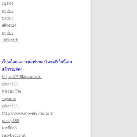
pgslot
pgslot
pgslot
allbet24
pgslot
188betth
เว็บสล็อตและบาคาร่าของโครตดีเว็บนี้เล่น
แล้วรวยจัดๆ
https://918kissauto.io
joker123
หนังชนโรง
sagame
joker123
http://www.movie87hd.com
pussy888
พุซซี่888
sexybaccarat