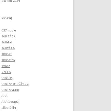
มีนาคม 2024
หมวดหมู่
037movie
168 สล็อต
168slot
168สล็อต
188bet
188betth
1xbet
77UFA
918Kiss
918kiss ดาวน์โหลด
918kissauto
ABA
ABAGroup2
allbet24hr