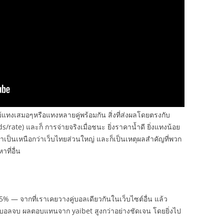
แม้แทงเสมอๆหรือแทงหลายคู่พร้อมกัน สิ่งที่ส่งผลโดยตรงกับ
ds/rate) และก็ การจ่ายจริงเมื่อชนะ ยิ่งราคาน้ำดี ยิ่งแทงน้อย
et ทำเป็นเหนือกว่าเว็บไทยส่วนใหญ่ และก็เป็นเหตุผลสำคัญที่พวก
าที่อื่น
15% — จากที่เราเคยวางคู่บอลเดียวกันในเว็บไซต์อื่น แล้ว
อบอลจบ ผลตอบแทนจาก yaibet สูงกว่าอย่างชัดเจน โดยยิ่งไป