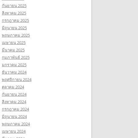
กันยายน 2025
สิงหาคม 2025
กรกฎาคม 2025
มิถุนายน 2025
พฤษภาคม 2025
เมษายน 2025
มีนาคม 2025
กุมภาพันธ์ 2025
มกราคม 2025
ธันวาคม 2024
พฤศจิกายน 2024
ตุลาคม 2024
กันยายน 2024
สิงหาคม 2024
กรกฎาคม 2024
มิถุนายน 2024
พฤษภาคม 2024
เมษายน 2024