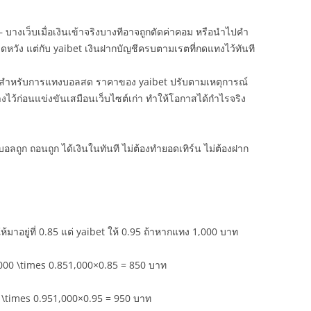
— บางเว็บเมื่อเงินเข้าจริงบางทีอาจถูกตัดค่าคอม หรือนำไปคำ
หวัง แต่กับ yaibet เงินฝากบัญชีครบตามเรตที่กดแทงไว้ทันที
 — สำหรับการแทงบอลสด ราคาของ yaibet ปรับตามเหตุการณ์
งไว้ก่อนแข่งขันเสมือนเว็บไซต์เก่า ทำให้โอกาสได้กำไรจริง
ลถูก ถอนถูก ได้เงินในทันที ไม่ต้องทำยอดเทิร์น ไม่ต้องฝาก
ปให้มาอยู่ที่ 0.85 แต่ yaibet ให้ 0.95 ถ้าหากแทง 1,000 บาท
51,000 \times 0.851,000×0.85 = 850 บาท
 \times 0.951,000×0.95 = 950 บาท