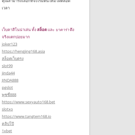
คุณสามารถเลือกที่จะเริ่มต้นใหม่ได้ตลอด
เวลา
เว็บคาสิโนน่าเล่น ทั้ง
สล็อต
และ
บาคาร่า
ตึง
จริงแตกบ่อยมาก
joker123
https://hengjing168.asia
สล็อตเว็บตรง
slot99
jinda44
JINDA888
pgslot
พุซซี่888
https://www.sexyauto168.bet
slotxo
https://www.tangtem168.io
คลิปโป๊
1xbet