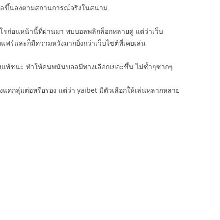
ไหลขึ้นลงตามสถานการณ์จริงในสนาม
อนหน้านี้ที่ผ่านมา พบบอลพลิกล็อกหลายคู่ แต่ว่าเว็บ
กแฟร์และก็มีความหวังมากยิ่งกว่าเว็บไซต์ที่เคยเล่น
งแพ้ชนะ ทำให้คนพนันบอลมีทางเลือกเยอะขึ้น ไม่ซ้ำๆซากๆ
งแค่กลุ่มต่อหรือรอง แต่ว่า yaibet มีตัวเลือกให้เล่นหลากหลาย