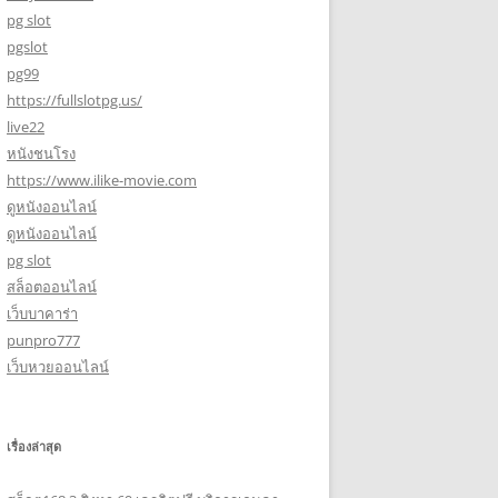
pg slot
pgslot
pg99
https://fullslotpg.us/
live22
หนังชนโรง
https://www.ilike-movie.com
ดูหนังออนไลน์
ดูหนังออนไลน์
pg slot
สล็อตออนไลน์
เว็บบาคาร่า
punpro777
เว็บหวยออนไลน์
เรื่องล่าสุด