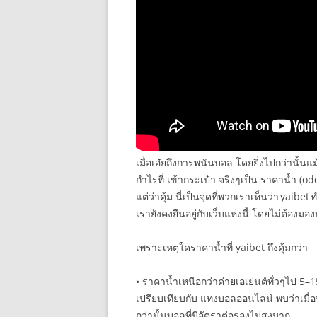
เมื่อเอ๋ยถึงการพนันบอล โดยยิ่งไปกว่านั้น
กำไรที่ เข้ากระเป๋า จริงๆเป็น ราคาน้ำ (od
แต่ว่าคุ้ม นี่เป็นจุดที่พวกเราเห็นว่า yaib
เรายังคงยืนอยู่กับเว็บแห่งนี้ โดยไม่ต้องมองห
เพราะเหตุใดราคาน้ำที่ yaibet ถึงคุ้มกว่า
• ราคาน้ำเหนือกว่าค่ายเอเย่นต์ทั่วๆไป 5–
เปรียบเทียบกับ แทงบอลออนไลน์ พบว่าเมื่
กว่านั้นบอลที่มีอัตราต่อรองไม่สูงมาก