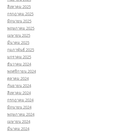
สิงหาคม 2025
กรกฎาคม 2025
มิถุนายน 2025
พฤษภาคม 2025
เมษายน 2025
มีนาคม 2025
กุมภาพันธ์ 2025
มกราคม 2025
ธันวาคม 2024
พฤศจิกายน 2024
ตุลาคม 2024
กันยายน 2024
สิงหาคม 2024
กรกฎาคม 2024
มิถุนายน 2024
พฤษภาคม 2024
เมษายน 2024
มีนาคม 2024