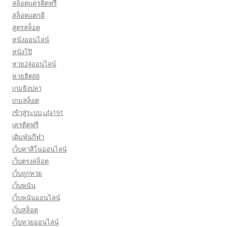
สล็อตเเครดิตฟรี
สล็อตแตกดี
สูตรสล็อต
หนังออนไลน์
หนังโป๊
หวย24ออนไลน์
หวยฮิต88
เกมยิงปลา
เกมสล็อต
เข้าสู่ระบบ ufa191
เครดิตฟรี
เดิมพันกีฬา
เว็บคาสิโนออนไลน์
เว็บตรงสล็อต
เว็บถูกหวย
เว็บพนัน
เว็บพนันออนไลน์
เว็บสล็อต
เว็บหวยออนไลน์