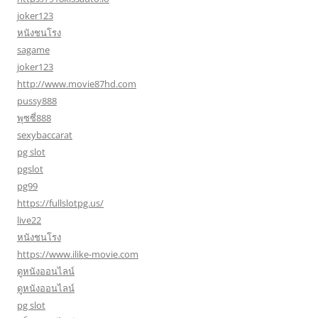
joker123
หนังชนโรง
sagame
joker123
http://www.movie87hd.com
pussy888
พุซซี่888
sexybaccarat
pg slot
pgslot
pg99
https://fullslotpg.us/
live22
หนังชนโรง
https://www.ilike-movie.com
ดูหนังออนไลน์
ดูหนังออนไลน์
pg slot