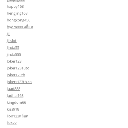
happy168
hengjing168
hongkong456
hydra888 สล็อต
Jili
Jilislot
Jinda55
jinda888
Joker123
joker123auto
joker123th
jokers123th.co
juad888
Judhai168
kingdom66
kiss918
lion123สล็อต
live22