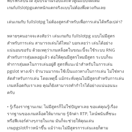
พบร์ฟรีสปินได้ สุ่มปริมาณรอบและตัวคูณแบบจัดเต็ม
เกมfullslotpgแตกหนักแตกจริงแบบไม่ต้องพึ่งดวงกันเลย
เล่นเกมกับ fullslotpg ไม่ต้องสูตรสำหรับเพื่อการเล่นได้หรือเปล่า?
หลายๆคนอาจจะสงสัยว่า เล่นเกมกับ fullslotpg แบบไม่มีสูตร
สำหรับการเล่น สามารถเล่นได้ไหม? บอกเลยว่า เล่นได้อย่าง
แน่นอนขอรับ ด้วยเหตุว่าเกมสล็อตในขณะนี้จะใช้ระบบ RNG
สำหรับการสุ่มผลอยู่แล้ว ต่อให้คุณมีสูตรไหมมีสูตร ระบบก็จะ
ทำการสุ่มผลในการเล่นอยู่ดี สูตรที่แนะนำสำหรับในการเล่น
pgslot ทางเข้า จำนวนมากจะใช้เป็นแถวทางในการเล่น ไม่ใช่ทาง
ลัดสำหรับการเล่น โดยเหตุนี้ แม้กระทั่งคุณไม่มีสูตรสำหรับการเล่น
เกมสล็อตกับเราเลย คุณก็ยังสามารถทำกำไรได้อย่างแน่นอนนะ
ครับ
• รู้เรื่องรากฐานเกม: ไม่มีสูตรก็ไม่ใช่ปัญหาเลย ขอแค่คุณรู้เรื่อง
รากฐานของเกมสล็อตให้มากมาย รู้จักค่า RTP, ไลน์พนันที่ชนะ
หรือฟีเจอร์ต่างๆภายในเกม มันก็จะช่วยให้คุณเล่น
เกมpgslotก้าวหน้าขึ้น แม้ว่าจะไม่มีสูตรการเล่นเลยก็ตาม