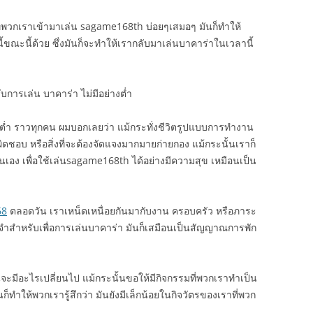
่พวกเราเข้ามาเล่น sagame168th บ่อยๆเสมอๆ มันก็ทำให้
้ขณะนี้ด้วย ซึ่งมันก็จะทำให้เรากลับมาเล่นบาคาร่าในเวลานี้
บการเล่น บาคาร่า ไม่มีอย่างต่ำ
ต่ำ ราวทุกคน ผมบอกเลยว่า แม้กระทั่งชีวิตรูปแบบการทำงาน
ชอบ หรือสิ่งที่จะต้องจัดแจงมากมายก่ายกอง แม้กระนั้นเราก็
ตนเอง เพื่อใช้เล่นsagame168th ได้อย่างมีความสุข เหมือนเป็น
68
ตลอดวัน เราเหน็ดเหนื่อยกันมากับงาน ครอบครัว หรือภาระ
จำสำหรับเพื่อการเล่นบาคาร่า มันก็เสมือนเป็นสัญญาณการพัก
ันจะมีอะไรเปลี่ยนไป แม้กระนั้นขอให้มีกิจกรรมที่พวกเราทำเป็น
ทำให้พวกเรารู้สึกว่า มันยังมีเล็กน้อยในกิจวัตรของเราที่พวก