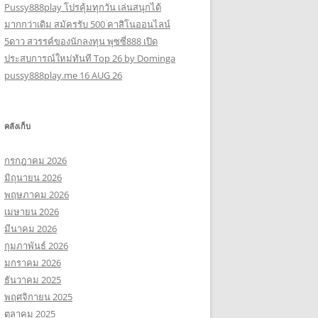
Pussy888play โปรคุ้มทุกวัน เล่นสนุกได้
มากกว่าเดิม สมัครรับ 500 คาสิโนออนไลน์
5ดาว สวรรค์ของนักลงทุน พุซซี่888 เปิด
ประสบการณ์ใหม่ทันที Top 26 by Dominga
pussy888play.me 16 AUG 26
คลังเก็บ
กรกฎาคม 2026
มิถุนายน 2026
พฤษภาคม 2026
เมษายน 2026
มีนาคม 2026
กุมภาพันธ์ 2026
มกราคม 2026
ธันวาคม 2025
พฤศจิกายน 2025
ตุลาคม 2025