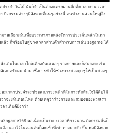
ระจำวันได้ มันก็จำเป็นต้องแทรกผ่านอีกทั้งเวลางาน เวลา
ย กิจกรรมต่างๆมีจังหวะที่แน่ๆอย่างนี้ คนทำงานส่วนใหญ่จึง
กมายเลือกเล่นเพื่อบรรเทาภายหลังจัดการประเด็นหลักในทุก
ปแล้ว ก็พร้อมไปสู่ช่วงเวลาส่วนตัวสำหรับการเล่น sagame ได้
ราทำสิ่งเดิมในเวลาใกล้เคียงกันเสมอๆ ร่างกายและก็สมองจะเริ่ม
โนมัติเลยครับผม นำมาซึ่งการทำให้ช่วงบางช่วงถูกชูให้เป็นช่วงๆ
ีระยะเวลาประจำจะช่วยลดภาระหน้าที่ในการตัดสินใจได้ดิบได้
ันว่าจะเล่นตอนไหน ด้วยเหตุว่าร่างกายและสมองของพวกเรา
วลาเดิมดียิ่งกว่า
าเล่นSagame168 ต่อเนื่องเป็นระยะเวลาที่ยาวนาน กิจกรรมอื่นก็
ลือกเอาไว้ในตอนต้นก็จะเข้าที่เข้าทางมากยิ่งขึ้น พอมีจังหวะ