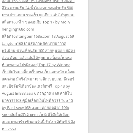
สล็อต168 3 สิงหา 69 เครดิตฟรี บริการเกมคา
สิโน ครบครัน 24 ชั่วโมง ทุกยอดฝากรับ 500
บาท ฝาก-ถอน รวดเร็ว ยูสเดียว เล่นได้ทุกเกม
สล็อต168 ที่ 1 ของเอเชีย Top 17 by Molly
hengjing168d.com
สล็อต168 tangtem168e.com 18 August 69
tangtem168 เกมสดภาพชัด บรรยากาศ
พรีเมียม ชวนเพื่อนรับ 100 สายทุนน้อย สมัคร
ด่วน คัดมาแล้ว เล่นได้ทุกเกม สล็อตเว็บตรง
ห้ามพลาด โปรดีรออยู่ Top 17 by Winona
เว็บเปิดใหม่ สล็อตเว็บตรง เว็บแจกหนัก สล็อต
แตกง่าย มีจริงไหม? เจาะลึกระบบเกม ฟีเจอร์
และปัจจัยที่เกี่ยวข้อง เครดิตฟรี Top 48 by
August Jin888.asia 6 กรกฎาคม 69 คาสิโน
บาคาร่า168 คู่มือเลือกเว็บไพ่ที่ควรรู้ Top 15
by Basil sexy168c.com ทุกยอดฝาก 10%
ระบบอัตโนมัติเจ้าแรก เว็บดี มีโต๊ะให้เลือก
เยอะ บาคาร่า เข้าเล่นวันนี้ รับโปรดีทันที 6 สิง
หา 2569