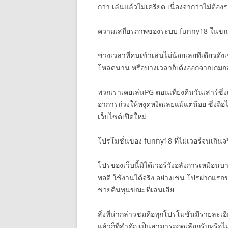
กว่า เล่นแล้วไม่เครียด เนื่องจากว่าไม่ต้
ความเสถียรภาพของระบบ funny18 ในขณะคน
ช่วงเวลาที่คนเข้าเล่นไม่น้อยเลยทีเดียวดังเ
โหลดนาน หรือบางเวลาก็เด้งออกจากเกมกลาง
พวกเราเคยเล่นPG ตอนเที่ยงคืนวันเสาร์ซึ่ง
อาการถ่วงให้หงุดหงิดเลยแม้แต่น้อย ซึ่งถือได
เว็บไซต์เปิดใหม่
โปรโมชั่นของ funny18 ที่ไม่เวอร์จนเกินจ
โปรของเว็บนี้มิได้เวอร์วังอลังการเหมือนบ
พอดี ใช้งานได้จริง อย่างเช่น โปรฝากแรกขอ
ช่วยคืนทุนขณะที่เล่นเสีย
สิ่งที่น่ากล่าวชมคือทุกโปรโมชั่นมีรายละเ
แล้วก็ที่สำคัญเป็นสามารถกดเลือกรับหรือไม่ร