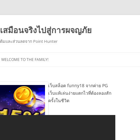
ีเสมือนจริงไปสู่การผจญภัย
แต้มและส่วนลดจาก Point Hunter
ข้าม
ไป
WELCOME TO THE FAMILY!
ยัง
เนื้อหา
เว็บสล็อต funny18 จากค่าย PG
เว็บแท้เล่นง่ายแตกไวที่ต้องลองสัก
ครั้งในชีวิต