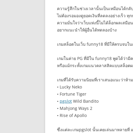
ความรู้สึกในช่วงเวลานั้นเป็นเหมือนได้กล
ไม่ต้องรอมองดูยอดเงินที่ลดลงอย่างเร็ว ทุกการ
ความมั่นใจว่าเว็บแห่งนี้ไม่ได้ล็อกผลเสมือน
อยากแนะนำให้ผู้อื่นได้ทดลองบ้าง
เกมสล็อตในเว็บ funny18 ที่มีให้ครบจบในค
เกมในค่าย PG ที่มีใน funny18 พูดได้ว่าม
หรือแม้กระทั้งเกมแนวคลาสสิคแบบสล็อตผลไม
เกมที่ได้รับความนิยมที่เราเสนอแนะว่าห้า
• Lucky Neko
• Fortune Tiger
•
pgslot
Wild Bandito
• Mahjong Ways 2
• Rise of Apollo
ซึ่งแต่ละเกมpgslot นั้นเคยเล่นมาหลายที่ 