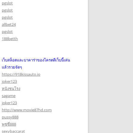
pgslot
pgslot
pgslot
allbet24
pgslot
188betth
เว็บสล็อตและบาคาร่าของโครตดีเว็บนี้เล่น
แล้วรวยจัดๆ
https://918kissauto.io
joker123
หนังชนโรง
sagame
joker123
http://www.movie87hd.com
pussy888
พุซซี่888
sexybaccarat