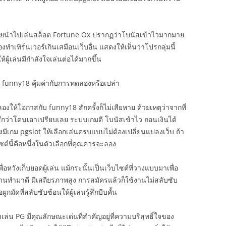
อยนำไปเล่นสล็อต Fortune Ox ปรากฏว่าโบนัสเข้าไวมากมาย
ำเทิร์นเวอร์เกินเสมือนเว็บอื่น แสดงให้เห็นว่าโปรกลุ่มนี้
ห้ผู้เล่นมีกำลังใจเล่นต่อได้มากขึ้น
์ funny18 คุ้มค่ากับการทดลองหรือเปล่า
องให้โอกาสกับ funny18 สักครั้งก็ไม่เสียหาย ด้วยเหตุว่าจากที่
ู้สึกว่าโดนเอาเปรียบเลย ระบบเกมดี โบนัสเข้าไว ถอนเงินได้
งมีเกม pgslot ให้เลือกเล่นครบแบบไม่ต้องเปลี่ยนแปลงเว็บ ถ้า
ต์นี้คือหนึ่งในตัวเลือกที่คุณควรจะลอง
เพื่อหวังเก็บยอดผู้เล่น แม้กระนั้นเป็นเว็บไซต์ที่วางแบบมาเพื่อ
้านทำมาดี มีเสถียรภาพสูง การสมัครแล้วก็ใช้งานไม่สลับซับ
ัดที่สลับซับซ้อนให้ผู้เล่นรู้สึกบีบคั้น
เล่น PG มีคุณลักษณะเด่นที่สำคัญอยู่ที่ความบริสุทธิ์ใจของ