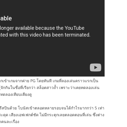
ลือกเข้าเกมจากค่าย PG โดยทันที เกมที่ลองเล่นคราวแรกเป็น
ักกันในชื่อที่เรียกว่า สล็อตสาวถ้ำ เพราะว่าเคยทดลองเล่น
รทดลองเทียบเคียงดู
้อฟรีสปินด้วย โบนัสเข้าตลอดหลายรอบจนได้กำไรมากกว่า 5 เท่า
ะดุด เสียงเอฟเฟกต์ชัด ไม่มีกระตุกเลยตลอดตอนที่เล่น ซึ่งต่าง
ดคนละเรื่อง