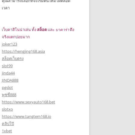
คุณสามารถเลือกที่จะเริ่มต้นใหม่ได้ตลอด
เวลา
เว็บคาสิโนน่าเล่น ทั้ง
สล็อต
และ
บาคาร่า
ตึง
จริงแตกบ่อยมาก
joker123
https://hengjing168.asia
สล็อตเว็บตรง
slot99
jinda44
JINDA888
pgslot
พุซซี่888
https://www.sexyauto168.bet
slotxo
https://www.tangtem168.io
คลิปโป๊
1xbet