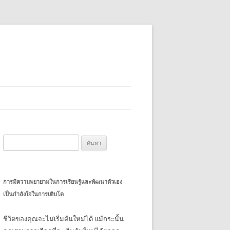
ค้นหา
สำหรับ:
การมีความพยายามในการเรียนรู้และพัฒนาตัวเอง
เป็นกำลังใจในการเติบโต
ชีวิตของคุณจะไม่เริ่มต้นใหม่ได้ แม้กระนั้น