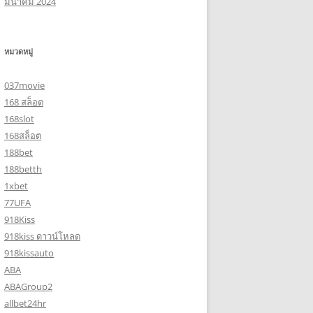
มีนาคม 2024
หมวดหมู่
037movie
168 สล็อต
168slot
168สล็อต
188bet
188betth
1xbet
77UFA
918Kiss
918kiss ดาวน์โหลด
918kissauto
ABA
ABAGroup2
allbet24hr