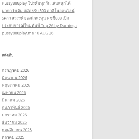
Pussy888play โปรคุ้มทุกวัน เล่นสนุกได้
มากกว่าเดิม สมัครรับ 500 คาสิโนออนไลน์
5ดาว สวรรค์ของนักลงทุน พุซซี่888 เปิด
ประสบการณ์ใหม่ทันที Top 26 by Dominga
pussy888play.me 16 AUG 26
คลังเก็บ
กรกฎาคม 2026
มิถุนายน 2026
พฤษภาคม 2026
เมษายน 2026
มีนาคม 2026
กุมภาพันธ์ 2026
มกราคม 2026
ธันวาคม 2025
พฤศจิกายน 2025
ตุลาคม 2025