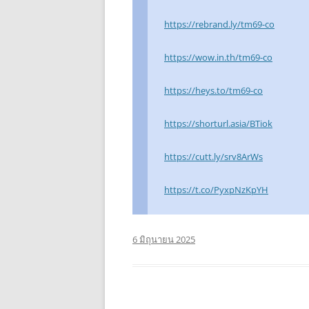
https://rebrand.ly/tm69-co
https://wow.in.th/tm69-co
https://heys.to/tm69-co
https://shorturl.asia/BTiok
https://cutt.ly/srv8ArWs
https://t.co/PyxpNzKpYH
6 มิถุนายน 2025