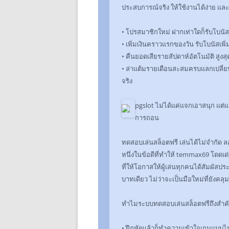
ประสบการณ์จริง ให้ใช้งานได้ง่าย และแ
• โปรสมาชิกใหม่ ฝากเท่าใดก็รับโบนัส
• เพิ่มเงินคราวแรกของวัน รับโบนัสเพิ่ม
• คืนยอดเสียรายสัปดาห์อัตโนมัติ สูงส
• ล่าแต้มรายเดือนสะสมครบแลกเปลี่ยน
จริง
pgslot ไม่ได้แค่แจกเอาสนุก แต่แ
การถอน
ทดสอบเล่นสล็อตฟรี เล่นได้ไม่จำกัด ล
หนึ่งในข้อดีที่ทำให้ temmax69 โดดเด
ที่ให้โอกาสให้ผู้เล่นทุกคนได้สัมผัสป
บาทเดียว ไม่ว่าจะเป็นมือใหม่ที่ยังคล
ทำไมระบบทดสอบเล่นสล็อตฟรีถึงสำคัญ
• ฝึกหัดแล้วก็ทำความเข้าใจเกมแบบไม่มี