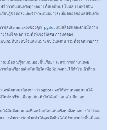
 ราวกับเล่นจริงทุกๆอย่าง ตั้งแต่ฟีพบร์ โบนัส รอบฟรีสปิน
้เรียนรู้ข้อตกลงและจังหวะเกมอย่างละเอียดลออก่อนลงเงินจริง
ล์การเล่นtemmax69ของคุณ:
pgslot
เกมสล็อตแต่ละเกมมีความ
 รางวัลแจ็คพอต รวมทั้งฟีเจอร์พิเศษ การทดลอง
นพบเกมที่ประทับใจและเหมาะกับเงินลงทุน รวมทั้งจุดหมายการ
ด: เมื่อคุณรู้จักเกมเยอะขึ้นเรื่อยๆ จะสามารถกำหนดงบ
พิ่มหรือลดเดิมพันเมื่อใด เพื่อเพิ่มจังหวะได้กำไรแล้วก็ลด
ลัวเครดิตหมด เนื่องจากว่า pgslot แจกให้ท่านทดลองเล่นได้
ใหม่ทุกวี่วัน เพื่อคุณบันเทิงใจได้สม่ำเสมอไม่มีสะดุด
ะได้สัมผัสเกมและฟีเจอร์เหมือนเล่นจริงทุกสิ่งทุกอย่าง ไม่ว่าจะ
บการจ่ายรางวัล ช่วยทำให้คุณตัดสินใจได้ง่ายมากยิ่งขึ้นเมื่อจะ