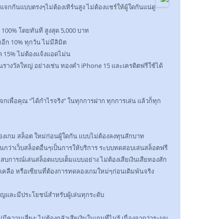
จกกันแบบตรงๆไม่ต้องเทิร์นสูง ไม่ต้องแชร์ให้ผู้ใดกันแน่ดู
 100% โดยทันที สูงสุด 5,000 บาท
อีก 10% ทุกวัน ไม่มีลิมิต
ุด 15% ไม่ต้องแจ้งแอดไม่น
รางวัลใหญ่ อย่างเช่น ทองคำ iPhone 15 และเครดิตฟรีใช้ได้
จกเพื่อคุณ “ได้กำไรจริง” ในทุกการฝาก ทุกการเล่น แล้วก็ทุก
องเกม สล็อต ใหม่ก่อนผู้ใดกัน แบบไม่ต้องลงทุนสักบาท
่นกว่าเว็บสล็อตอื่นๆเป็นการให้บริการ ระบบทดสอบเล่นสล็อตฟรี
ระสบการณ์เล่นสล็อตแบบเต็มแบบอย่าง ไม่ต้องเสียเงินเสียทองสัก
ุมเคลือ หรือเซียนที่ต้องการทดลองเกมใหม่ๆก่อนเดิมพันจริง
และมีประโยชน์สำหรับผู้เล่นทุกระดับ
ความเสี่ยง: ไม่ต้องกลัวเสียเงินในเกมที่ไม่รู้ เนื่องจากว่าระบบ