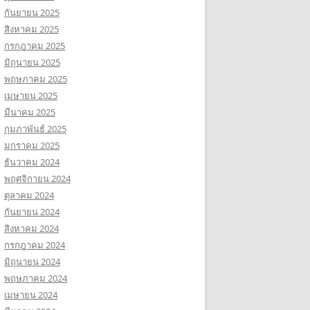
กันยายน 2025
สิงหาคม 2025
กรกฎาคม 2025
มิถุนายน 2025
พฤษภาคม 2025
เมษายน 2025
มีนาคม 2025
กุมภาพันธ์ 2025
มกราคม 2025
ธันวาคม 2024
พฤศจิกายน 2024
ตุลาคม 2024
กันยายน 2024
สิงหาคม 2024
กรกฎาคม 2024
มิถุนายน 2024
พฤษภาคม 2024
เมษายน 2024