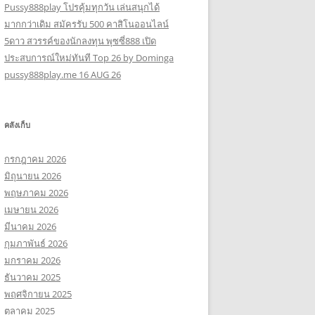
Pussy888play โปรคุ้มทุกวัน เล่นสนุกได้
มากกว่าเดิม สมัครรับ 500 คาสิโนออนไลน์
5ดาว สวรรค์ของนักลงทุน พุซซี่888 เปิด
ประสบการณ์ใหม่ทันที Top 26 by Dominga
pussy888play.me 16 AUG 26
คลังเก็บ
กรกฎาคม 2026
มิถุนายน 2026
พฤษภาคม 2026
เมษายน 2026
มีนาคม 2026
กุมภาพันธ์ 2026
มกราคม 2026
ธันวาคม 2025
พฤศจิกายน 2025
ตุลาคม 2025