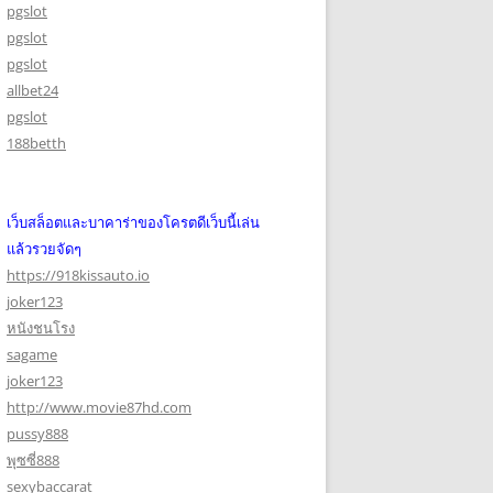
pgslot
pgslot
pgslot
allbet24
pgslot
188betth
เว็บสล็อตและบาคาร่าของโครตดีเว็บนี้เล่น
แล้วรวยจัดๆ
https://918kissauto.io
joker123
หนังชนโรง
sagame
joker123
http://www.movie87hd.com
pussy888
พุซซี่888
sexybaccarat