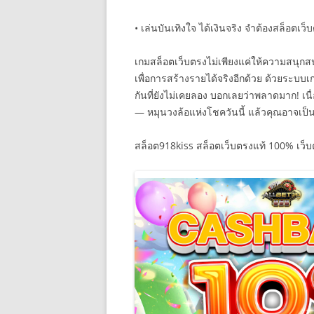
• เล่นบันเทิงใจ ได้เงินจริง จำต้องสล็อตเว็บ
เกมสล็อตเว็บตรงไม่เพียงแค่ให้ความสนุกส
เพื่อการสร้างรายได้จริงอีกด้วย ด้วยระบบเ
กันที่ยังไม่เคยลอง บอกเลยว่าพลาดมาก! เนื่
— หมุนวงล้อแห่งโชควันนี้ แล้วคุณอาจเป็นค
สล็อต918kiss สล็อตเว็บตรงแท้ 100% เว็บต