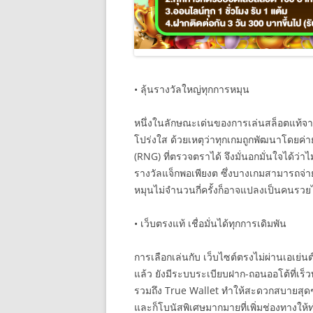
• ลุ้นรางวัลใหญ่ทุกการหมุน
หนึ่งในลักษณะเด่นของการเล่นสล็อตแท้จ
โปร่งใส ด้วยเหตุว่าทุกเกมถูกพัฒนาโดยค่าย
(RNG) ที่ตรวจตราได้ จึงมั่นอกมั่นใจได้ว่าไม่
รางวัลแจ็กพอเพียงต ซึ่งบางเกมสามารถจ่า
หมุนไม่จำนวนกี่ครั้งก็อาจแปลงเป็นคนรวย
• เว็บตรงแท้ เชื่อมั่นได้ทุกการเดิมพัน
การเลือกเล่นกับ เว็บไซต์ตรงไม่ผ่านเอเย่น
แล้ว ยังมีระบบระเบียบฝาก-ถอนออโต้ที่เร
รวมถึง True Wallet ทำให้สะดวกสบายสุดๆ
และก็โบนัสพิเศษมากมายที่เพิ่มช่องทางให้ท่า