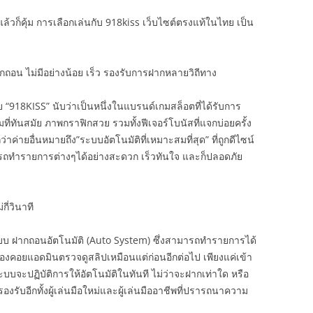
แล้วก็คุ้ม การเลือกเล่นกับ 918kiss เว็บไซต์ตรงแท้ในไทย เป็น
 ฝากถอน ไม่มีอย่างน้อย เร็ว รองรับการฝากหลายวิถีทาง
 “918KISS” นับว่าเป็นหนึ่งในแบรนด์เกมสล็อตที่ได้รับการ
มที่ทันสมัย ภาพกราฟิกสวย รวมทั้งฟีเจอร์โบนัสที่แจกบ่อยครั้ง
ว่าค่ายอื่นหมายถึง”ระบบอัตโนมัติที่เหมาะสมที่สุด” ที่ถูกดีไซน์
มารถทำรายการต่างๆได้อย่างสะดวก เร็วทันใจ และก็ปลอดภัย
ี่วินาที
บบ ฝากถอนอัตโนมัติ (Auto System) ซึ่งสามารถทำรายการได้
ต้องคอยแอดมินตรวจดูสลิปเหมือนแต่ก่อนอีกต่อไป เพียงแค่เข้า
บจะปฏิบัติการให้อัตโนมัติในทันที ไม่ว่าจะฝากเท่าใด หรือ
งรับอีกทั้งผู้เล่นมือใหม่และผู้เล่นมืออาชีพที่ปรารถนาความ