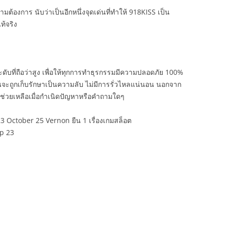
ามต้องการ นับว่าเป็นอีกหนึ่งจุดเด่นที่ทำให้ 918KISS เป็น
ท้จริง
ดับที่ถือว่าสูง เพื่อให้ทุกการทำธุรกรรมมีความปลอดภัย 100%
เงินจะถูกเก็บรักษาเป็นความลับ ไม่มีการรั่วไหลแน่นอน นอกจาก
ช่วยเหลือเมื่อกำเนิดปัญหาหรือคำถามใดๆ
23 October 25 Vernon ยืน 1 เรื่องเกมสล็อต
p 23