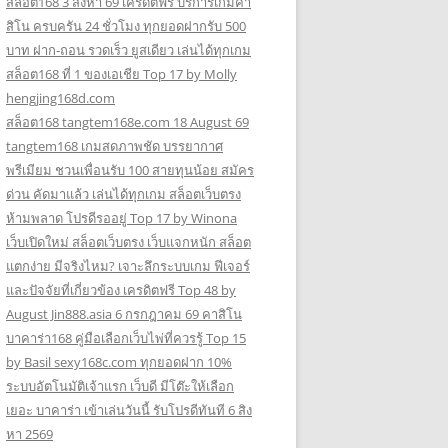
สล็อต168 3 สิงหา 69 เครดิตฟรี บริการเกมคา
สิโน ครบครัน 24 ชั่วโมง ทุกยอดฝากรับ 500
บาท ฝาก-ถอน รวดเร็ว ยูสเดียว เล่นได้ทุกเกม
สล็อต168 ที่ 1 ของเอเชีย Top 17 by Molly
hengjing168d.com
สล็อต168 tangtem168e.com 18 August 69
tangtem168 เกมสดภาพชัด บรรยากาศ
พรีเมียม ชวนเพื่อนรับ 100 สายทุนน้อย สมัคร
ด่วน คัดมาแล้ว เล่นได้ทุกเกม สล็อตเว็บตรง
ห้ามพลาด โปรดีรออยู่ Top 17 by Winona
เว็บเปิดใหม่ สล็อตเว็บตรง เว็บแจกหนัก สล็อต
แตกง่าย มีจริงไหม? เจาะลึกระบบเกม ฟีเจอร์
และปัจจัยที่เกี่ยวข้อง เครดิตฟรี Top 48 by
August Jin888.asia 6 กรกฎาคม 69 คาสิโน
บาคาร่า168 คู่มือเลือกเว็บไพ่ที่ควรรู้ Top 15
by Basil sexy168c.com ทุกยอดฝาก 10%
ระบบอัตโนมัติเจ้าแรก เว็บดี มีโต๊ะให้เลือก
เยอะ บาคาร่า เข้าเล่นวันนี้ รับโปรดีทันที 6 สิง
หา 2569