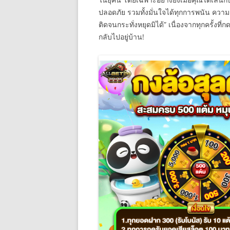
ปลอดภัย รวมทั้งมั่นใจได้ทุกการพนัน ควา
ติดจนกระทั่งหยุดมิได้” เนื่องจากทุกครั้ง
กลับไปอยู่บ้าน!