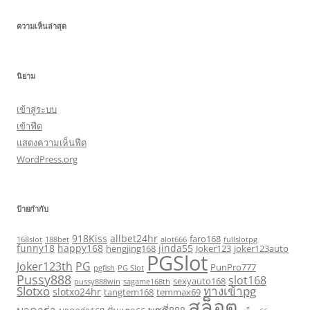
ความเห็นล่าสุด
นิยาม
เข้าสู่ระบบ
เข้าฟีด
แสดงความเห็นฟีด
WordPress.org
ป้ายกำกับ
918Kiss
allbet24hr
faro168
168slot
188bet
alot666
fullslotpg
funny18
happy168
jinda55
hengjing168
Joker123
joker123auto
PGSlot
Joker123th
PG
PunPro777
pgfish
PG Slot
Pussy888
slot168
sexyauto168
pussy888win
sagame168th
Slotxo
ทางเข้าpg
slotxo24hr
tangtem168
temmax69
สล็อต