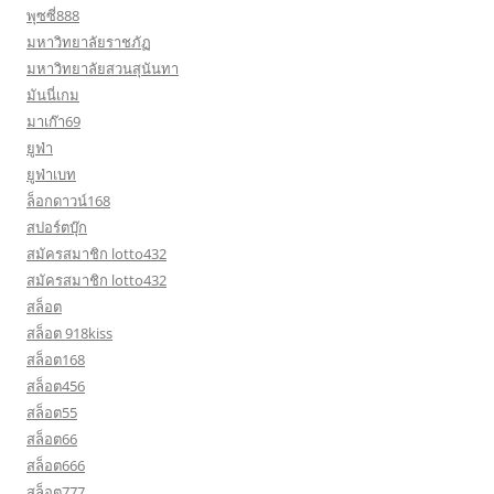
พุซซี่888
มหาวิทยาลัยราชภัฏ
มหาวิทยาลัยสวนสุนันทา
มันนี่เกม
มาเก๊า69
ยูฟ่า
ยูฟ่าเบท
ล็อกดาวน์168
สปอร์ตบุ๊ก
สมัครสมาชิก lotto432
สมัครสมาชิก lotto432
สล็อต
สล็อต 918kiss
สล็อต168
สล็อต456
สล็อต55
สล็อต66
สล็อต666
สล็อต777