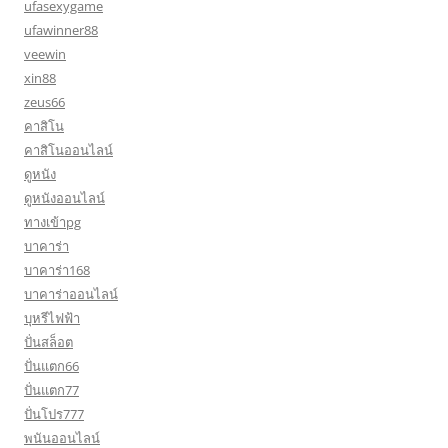
ufasexygame
ufawinner88
veewin
xin88
zeus66
คาสิโน
คาสิโนออนไลน์
ดูหนัง
ดูหนังออนไลน์
ทางเข้าpg
บาคาร่า
บาคาร่า168
บาคาร่าออนไลน์
บุหรีไฟฟ้า
ปั่นสล็อต
ปั่นแตก66
ปั่นแตก77
ปั่นโปร777
พนันออนไลน์