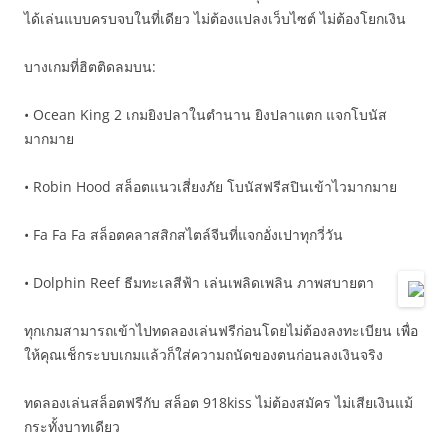
ได้เล่นแบบครบจบในที่เดียว ไม่ต้องแปลงเว็บไซต์ ไม่ต้องโยกเงิน
บางเกมที่ฮิตติดลมบน:
• Ocean King 2 เกมยิงปลาในตำนาน ยิงปลาแตก แจกโบนัส
มากมาย
• Robin Hood สล็อตแนวเสี่ยงภัย โบนัสฟรีสปินเข้าไวมากมาย
• Fa Fa Fa สล็อตคลาสสิกสไตล์จีนที่แจกอั่งเปาทุกวี่วัน
• Dolphin Reef ธีมทะเลสีฟ้า เล่นเพลิดเพลิน ภาพสบายตา
ทุกเกมสามารถเข้าไปทดลองเล่นฟรีก่อนโดยไม่ต้องลงทะเบียน เพื่อ
ให้คุณเช็กระบบเกมแล้วก็ใส่ความถนัดของตนก่อนลงเงินจริง
ทดลองเล่นสล็อตฟรีกับ สล็อต 918kiss ไม่ต้องสมัคร ไม่เสียเงินแม้
กระทั้งบาทเดียว