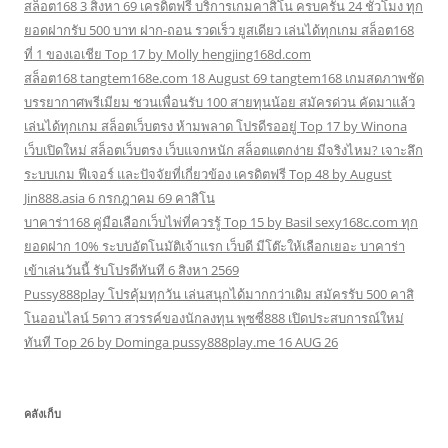
สล็อต168 3 สิงหา 69 เครดิตฟรี บริการเกมคาสิโน ครบครัน 24 ชั่วโมง ทุก
ยอดฝากรับ 500 บาท ฝาก-ถอน รวดเร็ว ยูสเดียว เล่นได้ทุกเกม สล็อต168
ที่ 1 ของเอเชีย Top 17 by Molly hengjing168d.com
สล็อต168 tangtem168e.com 18 August 69 tangtem168 เกมสดภาพชัด
บรรยากาศพรีเมียม ชวนเพื่อนรับ 100 สายทุนน้อย สมัครด่วน คัดมาแล้ว
เล่นได้ทุกเกม สล็อตเว็บตรง ห้ามพลาด โปรดีรออยู่ Top 17 by Winona
เว็บเปิดใหม่ สล็อตเว็บตรง เว็บแจกหนัก สล็อตแตกง่าย มีจริงไหม? เจาะลึก
ระบบเกม ฟีเจอร์ และปัจจัยที่เกี่ยวข้อง เครดิตฟรี Top 48 by August
Jin888.asia 6 กรกฎาคม 69 คาสิโน
บาคาร่า168 คู่มือเลือกเว็บไพ่ที่ควรรู้ Top 15 by Basil sexy168c.com ทุก
ยอดฝาก 10% ระบบอัตโนมัติเจ้าแรก เว็บดี มีโต๊ะให้เลือกเยอะ บาคาร่า
เข้าเล่นวันนี้ รับโปรดีทันที 6 สิงหา 2569
Pussy888play โปรคุ้มทุกวัน เล่นสนุกได้มากกว่าเดิม สมัครรับ 500 คาสิ
โนออนไลน์ 5ดาว สวรรค์ของนักลงทุน พุซซี่888 เปิดประสบการณ์ใหม่
ทันที Top 26 by Dominga pussy888play.me 16 AUG 26
คลังเก็บ