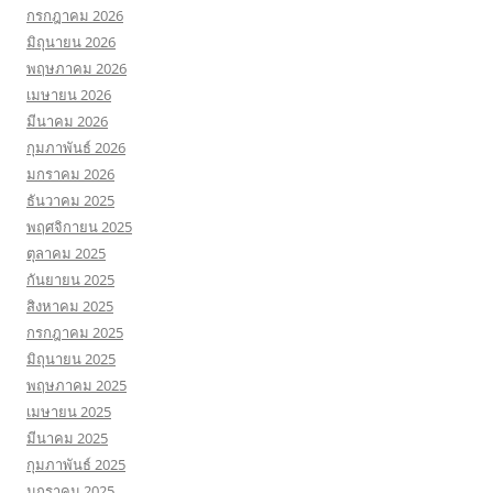
กรกฎาคม 2026
มิถุนายน 2026
พฤษภาคม 2026
เมษายน 2026
มีนาคม 2026
กุมภาพันธ์ 2026
มกราคม 2026
ธันวาคม 2025
พฤศจิกายน 2025
ตุลาคม 2025
กันยายน 2025
สิงหาคม 2025
กรกฎาคม 2025
มิถุนายน 2025
พฤษภาคม 2025
เมษายน 2025
มีนาคม 2025
กุมภาพันธ์ 2025
มกราคม 2025