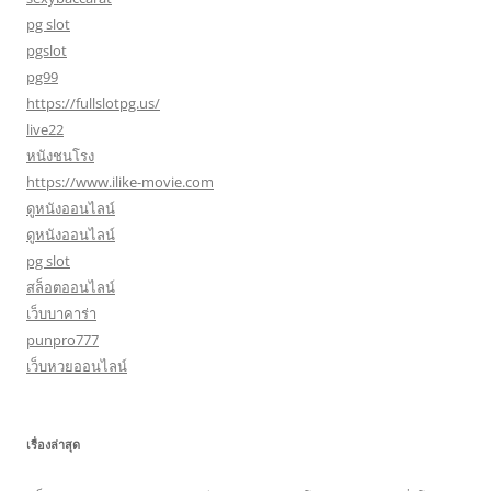
pg slot
pgslot
pg99
https://fullslotpg.us/
live22
หนังชนโรง
https://www.ilike-movie.com
ดูหนังออนไลน์
ดูหนังออนไลน์
pg slot
สล็อตออนไลน์
เว็บบาคาร่า
punpro777
เว็บหวยออนไลน์
เรื่องล่าสุด