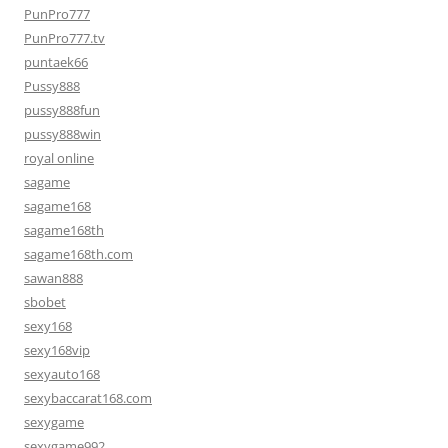
PunPro777
PunPro777.tv
puntaek66
Pussy888
pussy888fun
pussy888win
royal online
sagame
sagame168
sagame168th
sagame168th.com
sawan888
sbobet
sexy168
sexy168vip
sexyauto168
sexybaccarat168.com
sexygame
sexygame992